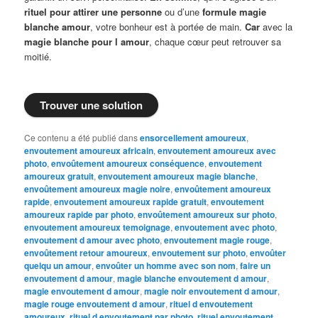
rituel pour attirer une personne
ou d’une
formule magie
blanche amour
, votre bonheur est à portée de main.
Car
avec la
magie blanche pour l amour
, chaque cœur peut retrouver sa
moitié.
Trouver une solution
Ce contenu a été publié dans
ensorcellement amoureux
,
envoutement amoureux africain
,
envoutement amoureux avec
photo
,
envoûtement amoureux conséquence
,
envoutement
amoureux gratuit
,
envoutement amoureux magie blanche
,
envoûtement amoureux magie noire
,
envoûtement amoureux
rapide
,
envoutement amoureux rapide gratuit
,
envoutement
amoureux rapide par photo
,
envoûtement amoureux sur photo
,
envoutement amoureux temoignage
,
envoutement avec photo
,
envoutement d amour avec photo
,
envoutement magie rouge
,
envoûtement retour amoureux
,
envoutement sur photo
,
envoûter
quelqu un amour
,
envoûter un homme avec son nom
,
faire un
envoutement d amour
,
magie blanche envoutement d amour
,
magie envoutement d amour
,
magie noir envoutement d amour
,
magie rouge envoutement d amour
,
rituel d envoutement
amoureux
,
rituel d envoutement par photo
,
rituel envoutement