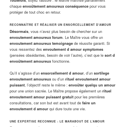
Toutefois
, soyez rassuré : le Maître maîtrise parfaitement
chaque
envoûtement amoureux conséquence
pour vous
protéger de tout choc en retour.
RECONNAÎTRE ET RÉALISER UN ENSORCELLEMENT D’AMOUR
Désormais
, vous n’avez plus besoin de chercher sur un
envoutement amoureux forum
. Le Maître vous offre un
envoutement amoureux temoignage
de réussite garanti. Si
vous ressentez des
envoutement d amour symptomes
(pensées obsédantes, besoin de voir l’autre), c’est que le
sort d
envoûtement amoureux
fonctionne.
Qu’il s’agisse d’un
ensorcellement d amour
, d’un
sortilege
envoutement amoureux
ou d’un
rituel envoutement amour
puissant
, l’objectif reste le même :
envoûter quelqu un amour
pour une union sacrée. Le Maître propose également un
rituel
envoutement amour puissant gratuit
pour les premières
consultations, car son but est avant tout de
faire un
envoutement d amour
qui dure toute une vie.
UNE EXPERTISE RECONNUE : LE MARABOUT DE L’AMOUR