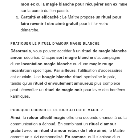
mon ex
ou la
magie blanche pour récupérer son ex
mise
sur la pureté du lien passé.
Gratuité et efficacité :
Le Maître propose un
rituel pour
faire revenir l etre aimé gratuit
pour initier votre
démarche.
PRATIQUER LE RITUEL D’AMOUR MAGIE BLANCHE
Désormais
, vous pouvez accéder à un
rituel de magie blanche
amour
sécurisé. Chaque
sort magie blanche
s’accompagne
d’une
incantation magie blanche
ou d’une
magie rouge
incantation
spécifique.
Par ailleurs
, l’utilisation d’accessoires
est cruciale. Une
bougie blanche rituel
symbolise la paix,
tandis qu’un
rituel d envoutement amoureux
plus complexe
peut nécessiter un
rituel de magie noir
pour lever des barrières
karmiques.
POURQUOI CHOISIR LE RETOUR AFFECTIF MAGIE ?
Ainsi
, le
retour affectif magie
offre une seconde chance là où la
communication a échoué. En combinant un
rituel d amour
gratuit
avec un
rituel d amour retour de l etre aimé
, le Maître
garantit un suivi personnalisé.
En somme
, qu’il s’agisse d’un