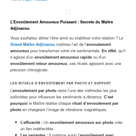
L’Envoûtement Amoureux Puissant : Secrets du Maître
Adjinacou
Vous souhaitez attirer l’être aimé ou stabiliser votre relation ? Le
Grand Maître Adjinacou
maîtrise l’art de l’
envoutement
amoureux
pour transformer votre vie sentimentale.
En effet
, qu’il
s’agisse d’un
envoûtement amoureux rapide
ou d’un
envoûtement retour amoureux
, ses rituels agissent avec une
précision chirurgicale
.
LES RITUELS D’ENVOÛTEMENT PAR PHOTO ET SUPPORT
L’
envoutement par photo
reste l’une des méthodes les plus
sollicitées pour influencer les sentiments à distance.
C’est
pourquoi
le Maître réalise chaque
rituel d’envoutement par
photo
en chargeant l’image de vibrations magnétiques.
L’efficacité :
Un
envoûtement amoureux sur photo
crée
un lien indéfectible.
Les variantes :
Il pratique aussi l’
envoûtement avec