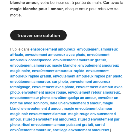
blanche amour
, votre bonheur est à portée de main.
Car
avec la
magie blanche pour l amour
, chaque cœur peut retrouver sa
moitié.
Trouver une solution
Publié dans
ensorcellement amoureux
,
envoutement amoureux
africain
,
envoutement amoureux avec photo
,
envoûtement
amoureux conséquence
,
envoutement amoureux gratuit
,
envoutement amoureux magie blanche
,
envoûtement amoureux
magie noire
,
envoûtement amoureux rapide
,
envoutement
amoureux rapide gratuit
,
envoutement amoureux rapide par photo
,
envoûtement amoureux sur photo
,
envoutement amoureux
temoignage
,
envoutement avec photo
,
envoutement d amour avec
photo
,
envoutement magie rouge
,
envoûtement retour amoureux
,
envoutement sur photo
,
envoûter quelqu un amour
,
envoûter un
homme avec son nom
,
faire un envoutement d amour
,
magie
blanche envoutement d amour
,
magie envoutement d amour
,
magie noir envoutement d amour
,
magie rouge envoutement d
amour
,
rituel d envoutement amoureux
,
rituel d envoutement par
photo
,
rituel envoutement amour puissant gratuit
,
sort d
envoûtement amoureux
,
sortilege envoutement amoureux
|