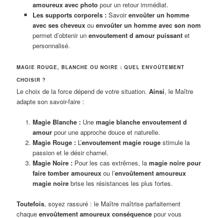
amoureux avec photo
pour un retour immédiat.
Les supports corporels :
Savoir
envoûter un homme
avec ses cheveux
ou
envoûter un homme avec son nom
permet d’obtenir un
envoutement d amour puissant
et
personnalisé.
MAGIE ROUGE, BLANCHE OU NOIRE : QUEL ENVOÛTEMENT
CHOISIR ?
Le choix de la force dépend de votre situation.
Ainsi
, le Maître
adapte son savoir-faire :
Magie Blanche :
Une
magie blanche envoutement d
amour
pour une approche douce et naturelle.
Magie Rouge :
L’
envoutement magie rouge
stimule la
passion et le désir charnel.
Magie Noire :
Pour les cas extrêmes, la
magie noire pour
faire tomber amoureux
ou l’
envoûtement amoureux
magie noire
brise les résistances les plus fortes.
Toutefois
, soyez rassuré : le Maître maîtrise parfaitement
chaque
envoûtement amoureux conséquence
pour vous