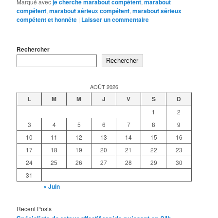
Marqué avec
je cherche marabout compétent
,
marabout
compétent
,
marabout sérieux compétent
,
marabout sérieux
compétent et honnête
|
Laisser un commentaire
Rechercher
Rechercher
AOÛT 2026
L
M
M
J
V
S
D
1
2
3
4
5
6
7
8
9
10
11
12
13
14
15
16
17
18
19
20
21
22
23
24
25
26
27
28
29
30
31
« Juin
Recent Posts