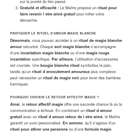
sur la pureté du lien passé.
Gratuité et efficacité :
Le Maître propose un
rituel pour
faire revenir l etre aimé gratuit
pour initier votre
démarche.
PRATIQUER LE RITUEL D’AMOUR MAGIE BLANCHE
Désormais
, vous pouvez accéder à un
rituel de magie blanche
amour
sécurisé. Chaque
sort magie blanche
s’accompagne
d’une
incantation magie blanche
ou d’une
magie rouge
incantation
spécifique.
Par ailleurs
, l’utilisation d’accessoires
est cruciale. Une
bougie blanche rituel
symbolise la paix,
tandis qu’un
rituel d envoutement amoureux
plus complexe
peut nécessiter un
rituel de magie noir
pour lever des barrières
karmiques.
POURQUOI CHOISIR LE RETOUR AFFECTIF MAGIE ?
Ainsi
, le
retour affectif magie
offre une seconde chance là où la
communication a échoué. En combinant un
rituel d amour
gratuit
avec un
rituel d amour retour de l etre aimé
, le Maître
garantit un suivi personnalisé.
En somme
, qu’il s’agisse d’un
rituel pour attirer une personne
ou d’une
formule magie