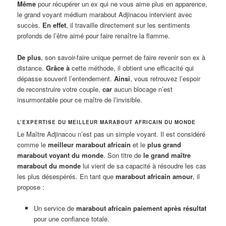
Même
pour récupérer un ex qui ne vous aime plus en apparence,
le grand voyant médium marabout Adjinacou intervient avec
succès.
En effet
, il travaille directement sur les sentiments
profonds de l’être aimé pour faire renaître la flamme.
De plus
, son savoir-faire unique permet de faire revenir son ex à
distance.
Grâce à
cette méthode, il obtient une efficacité qui
dépasse souvent l’entendement.
Ainsi
, vous retrouvez l’espoir
de reconstruire votre couple,
car
aucun blocage n’est
insurmontable pour ce maître de l’invisible.
L’EXPERTISE DU MEILLEUR MARABOUT AFRICAIN DU MONDE
Le Maître Adjinacou n’est pas un simple voyant. Il est considéré
comme le
meilleur marabout africain
et le
plus grand
marabout voyant du monde
. Son titre de
le grand maître
marabout du monde
lui vient de sa capacité à résoudre les cas
les plus désespérés. En tant que
marabout africain amour
, il
propose :
Un service de
marabout africain paiement après résultat
pour une confiance totale.