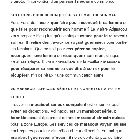
s’arrête, l’intervention d’un
puissant médium
commence.
SOLUTIONS POUR RECONQUÉRIR SA FEMME OU SON MARI
Vous vous demandez
que faire pour reconquérir sa femme
ou
que faire pour reconquérir son homme
? Le Maître Adjinacou
vous propose bien plus qu’une simple
astuce pour faire revenir
son ex
. Il réalise des travaux de
voyant guérisseur
pour purifier
les tensions. Que ce soit pour
récupérer sa copine
,
reconquérir une femme
ou
reconquérir son mari
, chaque
rituel est adapté. Il vous conseillera sur le meilleur
message
pour récupérer sa femme
ou
que dire à son ex pour le
récupérer
afin de rétablir une communication saine.
UN MARABOUT AFRICAIN SÉRIEUX ET COMPÉTENT À VOTRE
ÉCOUTE
Trouver un
marabout sérieux compétent
est essentiel pour
éviter les déceptions. Adjinacou est un
marabout sérieux
honnête
opérant également comme
marabout africain suisse
pour la zone Europe. Ses services de
marabout voyant suisse
sont réputés pour leur discrétion et leur efficacité. En tant que
marabout guérisseur africain
, il ne se contente pas de faire