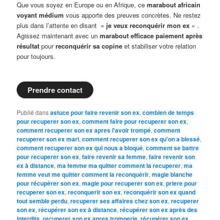
Que vous soyez en Europe ou en Afrique, ce
marabout africain
voyant médium
vous apporte des preuves concrètes. Ne restez
plus dans l’attente en disant »
je veux reconquérir mon ex
« .
Agissez maintenant avec un
marabout efficace paiement après
résultat
pour
reconquérir sa copine
et stabiliser votre relation
pour toujours.
Prendre contact
Publié dans
astuce pour faire revenir son ex
,
combien de temps
pour recuperer son ex
,
comment faire pour recuperer son ex
,
comment recuperer son ex apres l'avoir trompé
,
comment
recuperer son ex mari
,
comment recuperer son ex qu'on a blessé
,
comment recuperer son ex qui nous a bloqué
,
comment se battre
pour recuperer son ex
,
faire revenir sa femme
,
faire revenir son
ex à distance
,
ma femme ma quitter comment la recuperer
,
ma
femme veut me quitter comment la reconquérir
,
magie blanche
pour récupérer son ex
,
magie pour recuperer son ex
,
priere pour
recuperer son ex
,
reconquerir son ex
,
reconquérir son ex quand
tout semble perdu
,
recuperer ses affaires chez son ex
,
recuperer
son ex
,
récupérer son ex à distance
,
récupérer son ex après des
interdits
,
recuperer son ex apres tromperie
,
récupérer son ex