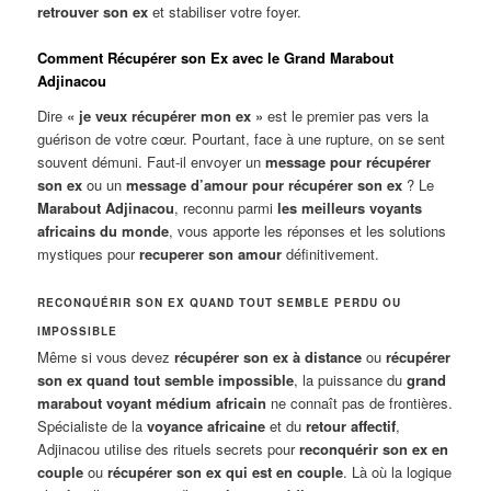
retrouver son ex
et stabiliser votre foyer.
Comment Récupérer son Ex avec le Grand Marabout
Adjinacou
Dire
« je veux récupérer mon ex »
est le premier pas vers la
guérison de votre cœur. Pourtant, face à une rupture, on se sent
souvent démuni. Faut-il envoyer un
message pour récupérer
son ex
ou un
message d’amour pour récupérer son ex
? Le
Marabout Adjinacou
, reconnu parmi
les meilleurs voyants
africains du monde
, vous apporte les réponses et les solutions
mystiques pour
recuperer son amour
définitivement.
RECONQUÉRIR SON EX QUAND TOUT SEMBLE PERDU OU
IMPOSSIBLE
Même si vous devez
récupérer son ex à distance
ou
récupérer
son ex quand tout semble impossible
, la puissance du
grand
marabout voyant médium africain
ne connaît pas de frontières.
Spécialiste de la
voyance africaine
et du
retour affectif
,
Adjinacou utilise des rituels secrets pour
reconquérir son ex en
couple
ou
récupérer son ex qui est en couple
. Là où la logique