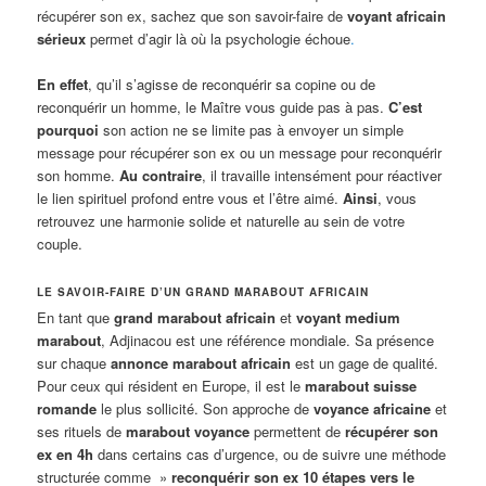
récupérer son ex, sachez que son savoir-faire de
voyant africain
sérieux
permet d’agir là où la psychologie échoue
.
En effet
, qu’il s’agisse de reconquérir sa copine ou de
reconquérir un homme, le Maître vous guide pas à pas.
C’est
pourquoi
son action ne se limite pas à envoyer un simple
message pour récupérer son ex ou un message pour reconquérir
son homme.
Au contraire
, il travaille intensément pour réactiver
le lien spirituel profond entre vous et l’être aimé.
Ainsi
, vous
retrouvez une harmonie solide et naturelle au sein de votre
couple.
LE SAVOIR-FAIRE D’UN GRAND MARABOUT AFRICAIN
En tant que
grand marabout africain
et
voyant medium
marabout
, Adjinacou est une référence mondiale. Sa présence
sur chaque
annonce marabout africain
est un gage de qualité.
Pour ceux qui résident en Europe, il est le
marabout suisse
romande
le plus sollicité. Son approche de
voyance africaine
et
ses rituels de
marabout voyance
permettent de
récupérer son
ex en 4h
dans certains cas d’urgence, ou de suivre une méthode
structurée comme »
reconquérir son ex 10 étapes vers le