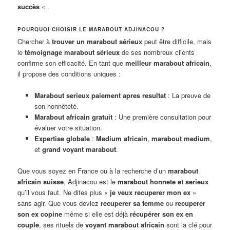
succès
« .
POURQUOI CHOISIR LE MARABOUT ADJINACOU ?
Chercher à
trouver un marabout sérieux
peut être difficile, mais
le
témoignage marabout sérieux
de ses nombreux clients
confirme son efficacité. En tant que
meilleur marabout africain
,
il propose des conditions uniques :
Marabout serieux paiement apres resultat
: La preuve de
son honnêteté.
Marabout africain gratuit
: Une première consultation pour
évaluer votre situation.
Expertise globale
:
Medium africain
,
marabout medium
,
et
grand voyant marabout
.
Que vous soyez en France ou à la recherche d’un
marabout
africain suisse
, Adjinacou est le
marabout honnete et serieux
qu’il vous faut. Ne dites plus «
je veux recuperer mon ex
»
sans agir. Que vous deviez
recuperer sa femme
ou
recuperer
son ex copine
même si elle est déjà
récupérer son ex en
couple
, ses rituels de
voyant marabout africain
sont la clé pour