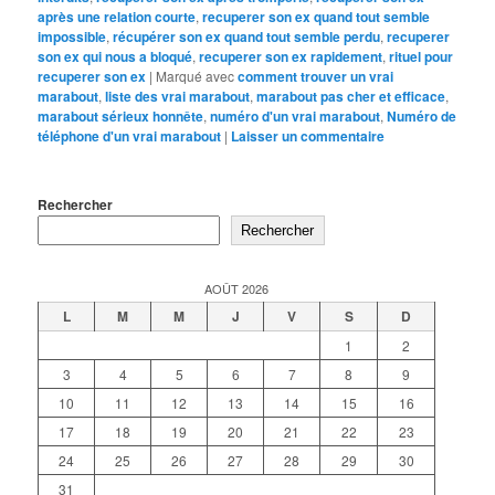
après une relation courte
,
recuperer son ex quand tout semble
impossible
,
récupérer son ex quand tout semble perdu
,
recuperer
son ex qui nous a bloqué
,
recuperer son ex rapidement
,
rituel pour
recuperer son ex
|
Marqué avec
comment trouver un vrai
marabout
,
liste des vrai marabout
,
marabout pas cher et efficace
,
marabout sérieux honnête
,
numéro d'un vrai marabout
,
Numéro de
téléphone d'un vrai marabout
|
Laisser un commentaire
Rechercher
Rechercher
AOÛT 2026
L
M
M
J
V
S
D
1
2
3
4
5
6
7
8
9
10
11
12
13
14
15
16
17
18
19
20
21
22
23
24
25
26
27
28
29
30
31