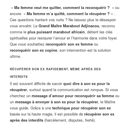
»
Ma femme veut me quitter, comment la reconquérir ?
» ou
encore »
Ma femme m’a quitté, comment la récupérer ?
« .
Ces questions hantent vos nuits ? Ne laissez plus le désespoir
vous envahir. Le
Grand Maître Marabout Adjinacou
, reconnu
comme le
plus puissant marabout africain
, détient les clés
spirituelles pour restaurer l’amour et l’harmonie dans votre foyer.
Que vous souhaitiez
reconquérir son ex femme
ou
reconquérir son ex copine
, son intervention est la solution
ultime.
RÉCUPÉRER SON EX RAPIDEMENT, MÊME APRÈS DES
INTERDITS
Il est souvent difficile de savoir
quoi dire à son ex pour la
récupérer
, surtout quand la communication est rompue. Si vous
cherchez un
message d’amour pour reconquérir sa femme
ou
un
message à envoyer à son ex pour la récupérer
, le Maître
vous guide. Grâce à une
technique pour récupérer son ex
basée sur la haute magie, il est possible de
récupérer son ex
après des interdits
(harcèlement, disputes, fierté).