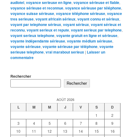
audiotel
,
voyance serieuse en ligne
,
voyance sérieuse et fiable
,
voyance sérieuse et reconnue
,
voyance sérieuse par téléphone
,
voyance suisse sérieuse
,
voyance téléphone sérieuse
,
voyance
tres serieuse
,
voyant africain sérieux
,
voyant connu et sérieux
,
voyant par telephone sérieux
,
voyant sérieux
,
voyant sérieux et
reconnu
,
voyant serieux et repute
,
voyant serieux par telephone
,
voyant serieux telephone
,
voyante gratuit en ligne et sérieuse
,
voyante indépendante sérieuse
,
voyante médium sérieuse
,
voyante sérieuse
,
voyante sérieuse par téléphone
,
voyante
serieuse telephone
,
vrai marabout serieux
|
Laisser un
commentaire
Rechercher
Rechercher
AOÛT 2026
L
M
M
J
V
S
D
1
2
3
4
5
6
7
8
9
10
11
12
13
14
15
16