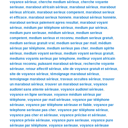
voyance sérieux
,
cherche medium sérieux
,
cherche voyante
serieuse
,
marabout africain sérieux
,
marabout sérieux
,
marabout
sérieux africain
,
marabout serieux competent
,
marabout serieux
et efficace
,
marabout serieux honnete
,
marabout sérieux honnête
,
marabout serieux paiement apres resultat
,
marabout voyant
sérieux
,
médium par téléphone sérieux
,
medium pur sérieux
,
medium pure serieuse
,
médium sérieux
,
medium serieux
competent
,
medium serieux et reconnu
,
medium serieux gratuit
,
medium serieux gratuit vrai
,
medium serieux par mail
,
médium
sérieux par téléphone
,
medium serieux pas cher
,
medium spirite
sérieux
,
medium voyant serieux
,
medium voyant serieux gratuit
,
mediums voyants serieux par telephone
,
meilleur voyant africain
sérieux reconnu
,
puissant marabout sérieux
,
recherche voyante
sérieuse
,
retour affectif sérieux
,
site de voyance gratuit et sérieux
,
site de voyance sérieux
,
témoignage marabout sérieux
,
temoignage marabout sérieux
,
travaux occultes sérieux
,
trouver
un marabout sérieux
,
trouver un marabout serieux
,
voyance
audiotel sans attente sérieuse
,
voyance audiotel sérieuse
,
voyance en ligne serieuse
,
voyance médium sérieux par
téléphone
,
voyance par mail sérieuse
,
voyance par téléphone
sérieuse
,
voyance par téléphone sérieuse et fiable
,
voyance par
telephone serieuse pas cher
,
voyance par téléphone sérieux
,
voyance pas cher et sérieuse
,
voyance précise et sérieuse
,
voyance privée sérieuse
,
voyance pure serieuse
,
voyance pure
sérieuse par téléphone
,
voyance serieuse
,
voyance sérieuse