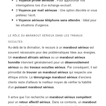
2
Voyance privée sérieuse
: Pour approfondir vos
interrogations lors d’un échange exclusif.
3
Voyance par mail sérieuse
: Une option discrète si vous
préférez l’écrit.
4
Voyance sérieuse téléphone sans attendre
: Idéal pour
les situations d’urgence.
LE RÔLE DU MARABOUT SÉRIEUX DANS LES TRAVAUX
OCCULTES
Au-delà de la divination, le recours à un
marabout sérieux
est
souvent nécessaire pour des problématiques liées aux énergies.
Un
marabout africain sérieux
ou un
marabout sérieux
honnête
intervient généralement pour un
désenvoûtement
sérieux
ou des
travaux occultes sérieux
. Par conséquent, il est
primordial de
trouver un marabout sérieux
qui respecte une
éthique stricte. Le
témoignage marabout sérieux
d’anciens
clients reste d’ailleurs le meilleur moyen de vérifier la fiabilité
d’un
puissant marabout sérieux
.
Il arrive que l’on recherche un
marabout sérieux compétent
pour un
retour affectif sérieux
. Dans ce contexte, un
marabout