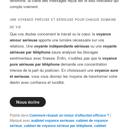
renommé, la clarté des messages reçus est le seul indicateur qui
compte vraiment.
UNE VOYANCE PRÉCISE ET SÉRIEUSE POUR CHAQUE DOMAINE
DE VIE
Que vos doutes concernent le travail ou le cœur, la
voyance
amour serieuse
apporte une lumière nécessaire sur vos
relations. Une
voyante indépendante sérieuse
ou une
voyante
sérieuse par téléphone
saura analyser les blocages
sentimentaux avec finesse. Enfin, n’oubliez pas que la
voyance
pure sérieuse par téléphone
demande une concentration
intense de la part du praticien. En choisissant une
voyance sure
et serieuse
, vous vous donnez les moyens de transformer votre
destin avec confiance et lucidité.
Nous écrire
Publié dans
Comment réussir un retour d'affection efficace ?
|
Marqué avec
audiotel voyance serieuse
,
cabinet de voyance
sérieux
,
cabinet de voyance sérieux par téléphone
,
cabinet