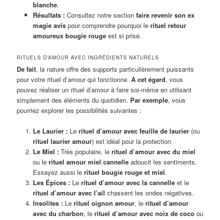
blanche
.
Résultats :
Consultez notre section
faire revenir son ex
magie avis
pour comprendre pourquoi le
rituel retour
amoureux bougie rouge
est si prisé.
RITUELS D’AMOUR AVEC INGRÉDIENTS NATURELS
De fait
, la nature offre des supports particulièrement puissants
pour votre rituel d’amour qui fonctionne.
À cet égard
, vous
pouvez réaliser un rituel d’amour à faire soi-même en utilisant
simplement des éléments du quotidien.
Par exemple
, vous
pourriez explorer les possibilités suivantes :
Le Laurier :
Le
rituel d’amour avec feuille de laurier
(ou
rituel laurier amour
) est idéal pour la protection.
Le Miel :
Très populaire, le
rituel d’amour avec du miel
ou le
rituel amour miel cannelle
adoucit les sentiments.
Essayez aussi le
rituel bougie rouge et miel
.
Les Épices :
Le
rituel d’amour avec la cannelle
et le
rituel d’amour avec l’ail
chassent les ondes négatives.
Insolites :
Le
rituel oignon amour
, le
rituel d’amour
avec du charbon
, le
rituel d’amour avec noix de coco
ou