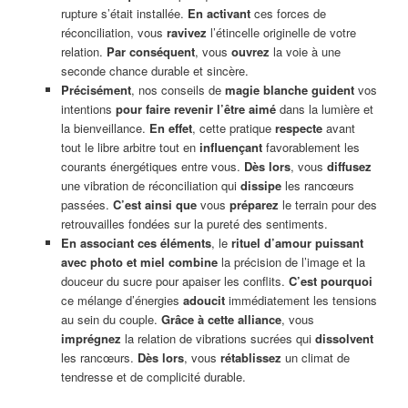
rupture s’était installée.
En activant
ces forces de
réconciliation, vous
ravivez
l’étincelle originelle de votre
relation.
Par conséquent
, vous
ouvrez
la voie à une
seconde chance durable et sincère.
Précisément
, nos conseils de
magie blanche
guident
vos
intentions
pour faire revenir l’être aimé
dans la lumière et
la bienveillance.
En effet
, cette pratique
respecte
avant
tout le libre arbitre tout en
influençant
favorablement les
courants énergétiques entre vous.
Dès lors
, vous
diffusez
une vibration de réconciliation qui
dissipe
les rancœurs
passées.
C’est ainsi que
vous
préparez
le terrain pour des
retrouvailles fondées sur la pureté des sentiments.
En associant ces éléments
, le
rituel d’amour puissant
avec photo et miel combine
la précision de l’image et la
douceur du sucre pour apaiser les conflits.
C’est pourquoi
ce mélange d’énergies
adoucit
immédiatement les tensions
au sein du couple.
Grâce à cette alliance
, vous
imprégnez
la relation de vibrations sucrées qui
dissolvent
les rancœurs.
Dès lors
, vous
rétablissez
un climat de
tendresse et de complicité durable.