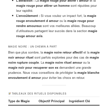
L’attraction :
La
magie rouge pour attirer l’amour
et la
magie rouge pour attirer un homme
sont réputées pour
leur rapidité.
L’envoûtement :
Si vous voulez un impact fort, la
magie
rouge envoutement d amour
ou la
magie rouge pour
rendre amoureux
sont vos meilleures alliées. Beaucoup
d’utilisateurs partagent leur succès dans la section
magie
rouge amour avis
.
MAGIE NOIRE : UN CHEMIN À PART
Bien que plus sombre, la
magie noire retour affectif
et la
magie
noir amour rituel
sont parfois explorées pour des cas de
magie
noire rupture couple
. La
magie noire rituel amour
ou la
magie noir pour recuperer son ex
demandent une grande
prudence. Nous vous conseillons de privilégier la
magie blanche
envoutement d amour
pour éviter les chocs en retour.
TABLEAUX DES RITUELS DISPONIBLES
Type de Magie
Objectif Principal
Ingrédient Clé