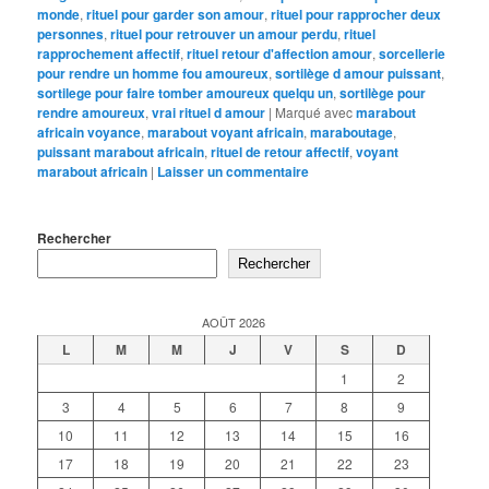
monde
,
rituel pour garder son amour
,
rituel pour rapprocher deux
personnes
,
rituel pour retrouver un amour perdu
,
rituel
rapprochement affectif
,
rituel retour d'affection amour
,
sorcellerie
pour rendre un homme fou amoureux
,
sortilège d amour puissant
,
sortilege pour faire tomber amoureux quelqu un
,
sortilège pour
rendre amoureux
,
vrai rituel d amour
|
Marqué avec
marabout
africain voyance
,
marabout voyant africain
,
maraboutage
,
puissant marabout africain
,
rituel de retour affectif
,
voyant
marabout africain
|
Laisser un commentaire
Rechercher
Rechercher
AOÛT 2026
L
M
M
J
V
S
D
1
2
3
4
5
6
7
8
9
10
11
12
13
14
15
16
17
18
19
20
21
22
23