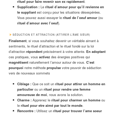
rituel pour faire revenir son ex rapidement
.
Supplication :
Le
rituel d’amour pour qu’il revienne en
te suppliant
est conçu pour les situations désespérées.
Vous pouvez aussi essayer le
rituel de l’oeuf amour
(ou
rituel d’amour avec l’oeuf
).
SÉDUCTION ET ATTRACTION (ATTIRER L’ÂME SŒUR)
Finalement
, si vous souhaitez devenir un véritable aimant à
sentiments, le rituel d’attraction et le rituel fondé sur la loi
d’attraction
répondent
précisément à votre attente.
En adoptant
ces pratiques, vous
activez
des énergies positives qui
magnétisent
naturellement l’amour autour de vous.
C’est
pourquoi
notre méthode
propulse
votre pouvoir de séduction
vers de nouveaux sommets
Ciblage :
Que ce soit un
rituel pour attirer un homme en
particulier
ou un
rituel pour rendre une femme
amoureuse de moi
, nous avons la solution.
Charme :
Apprenez le
rituel pour charmer un homme
ou
le
rituel pour etre aimé par tout le monde
.
Rencontre :
Utilisez un
rituel pour trouver l’ame soeur