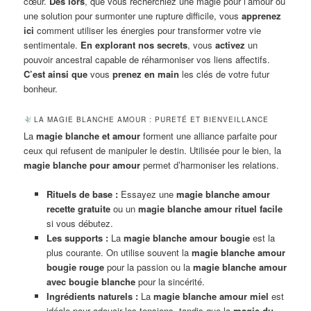
cœur.
Dès lors
, que vous recherchiez une magie pour l’amour ou
une solution pour surmonter une rupture difficile, vous
apprenez
ici
comment utiliser les énergies pour transformer votre vie
sentimentale.
En explorant nos secrets
, vous
activez
un
pouvoir ancestral capable de réharmoniser vos liens affectifs.
C’est ainsi que
vous
prenez en main
les clés de votre futur
bonheur.
LA MAGIE BLANCHE AMOUR : PURETÉ ET BIENVEILLANCE
La
magie blanche et amour
forment une alliance parfaite pour
ceux qui refusent de manipuler le destin. Utilisée pour le bien, la
magie blanche pour amour
permet d’harmoniser les relations.
Rituels de base :
Essayez une
magie blanche amour
recette gratuite
ou un
magie blanche amour rituel facile
si vous débutez.
Les supports :
La
magie blanche amour bougie
est la
plus courante. On utilise souvent la
magie blanche amour
bougie rouge
pour la passion ou la
magie blanche amour
avec bougie blanche
pour la sincérité.
Ingrédients naturels :
La
magie blanche amour miel
est
idéale pour adoucir les tensions, tandis que la
magie du