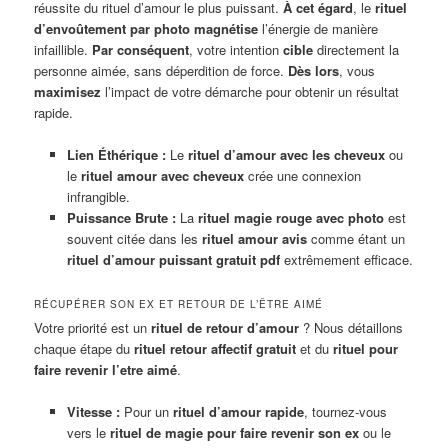
réussite du rituel d’amour le plus puissant.
À cet égard
, le
rituel
d’envoûtement par photo
magnétise
l’énergie de manière
infaillible.
Par conséquent
, votre intention
cible
directement la
personne aimée, sans déperdition de force.
Dès lors
, vous
maximisez
l’impact de votre démarche pour obtenir un résultat
rapide.
Lien Éthérique :
Le
rituel d’amour avec les cheveux
ou
le
rituel amour avec cheveux
crée une connexion
infrangible.
Puissance Brute :
La
rituel magie rouge avec photo
est
souvent citée dans les
rituel amour avis
comme étant un
rituel d’amour puissant gratuit pdf
extrêmement efficace.
RÉCUPÉRER SON EX ET RETOUR DE L’ÊTRE AIMÉ
Votre priorité est un
rituel de retour d’amour
? Nous détaillons
chaque étape du
rituel retour affectif gratuit
et du
rituel pour
faire revenir l’etre aimé
.
Vitesse :
Pour un
rituel d’amour rapide
, tournez-vous
vers le
rituel de magie pour faire revenir son ex
ou le