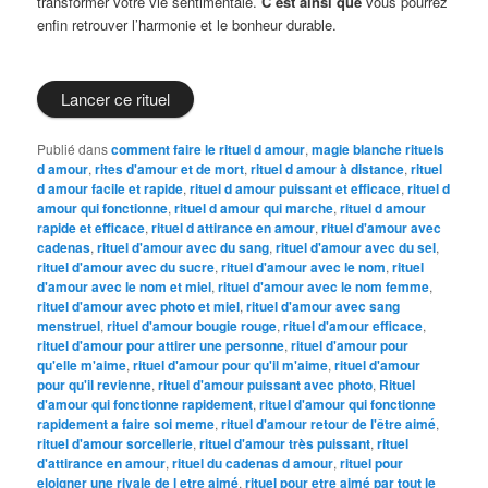
transformer votre vie sentimentale.
C’est ainsi que
vous pourrez
enfin retrouver l’harmonie et le bonheur durable.
Lancer ce rituel
Publié dans
comment faire le rituel d amour
,
magie blanche rituels
d amour
,
rites d'amour et de mort
,
rituel d amour à distance
,
rituel
d amour facile et rapide
,
rituel d amour puissant et efficace
,
rituel d
amour qui fonctionne
,
rituel d amour qui marche
,
rituel d amour
rapide et efficace
,
rituel d attirance en amour
,
rituel d'amour avec
cadenas
,
rituel d'amour avec du sang
,
rituel d'amour avec du sel
,
rituel d'amour avec du sucre
,
rituel d'amour avec le nom
,
rituel
d'amour avec le nom et miel
,
rituel d'amour avec le nom femme
,
rituel d'amour avec photo et miel
,
rituel d'amour avec sang
menstruel
,
rituel d'amour bougie rouge
,
rituel d'amour efficace
,
rituel d'amour pour attirer une personne
,
rituel d'amour pour
qu'elle m'aime
,
rituel d'amour pour qu'il m'aime
,
rituel d'amour
pour qu'il revienne
,
rituel d'amour puissant avec photo
,
Rituel
d'amour qui fonctionne rapidement
,
rituel d'amour qui fonctionne
rapidement a faire soi meme
,
rituel d'amour retour de l'être aimé
,
rituel d'amour sorcellerie
,
rituel d'amour très puissant
,
rituel
d'attirance en amour
,
rituel du cadenas d amour
,
rituel pour
eloigner une rivale de l etre aimé
,
rituel pour etre aimé par tout le