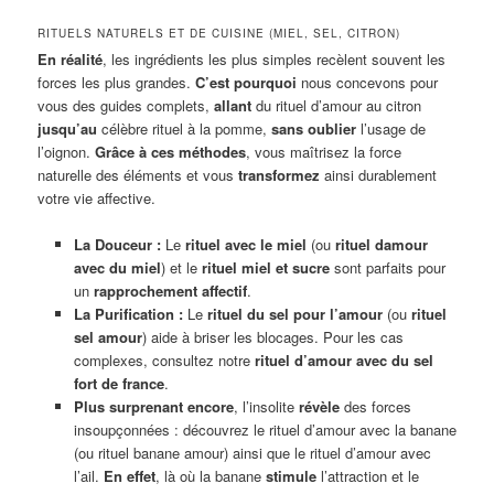
RITUELS NATURELS ET DE CUISINE (MIEL, SEL, CITRON)
En réalité
, les ingrédients les plus simples recèlent souvent les
forces les plus grandes.
C’est pourquoi
nous concevons pour
vous des guides complets,
allant
du rituel d’amour au citron
jusqu’au
célèbre rituel à la pomme,
sans oublier
l’usage de
l’oignon.
Grâce à ces méthodes
, vous maîtrisez la force
naturelle des éléments et vous
transformez
ainsi durablement
votre vie affective.
La Douceur :
Le
rituel avec le miel
(ou
rituel damour
avec du miel
) et le
rituel miel et sucre
sont parfaits pour
un
rapprochement affectif
.
La Purification :
Le
rituel du sel pour l’amour
(ou
rituel
sel amour
) aide à briser les blocages. Pour les cas
complexes, consultez notre
rituel d’amour avec du sel
fort de france
.
Plus surprenant encore
, l’insolite
révèle
des forces
insoupçonnées : découvrez le rituel d’amour avec la banane
(ou rituel banane amour) ainsi que le rituel d’amour avec
l’ail.
En effet
, là où la banane
stimule
l’attraction et le