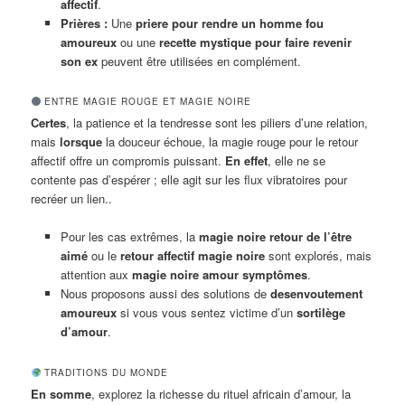
affectif
.
Prières :
Une
priere pour rendre un homme fou
amoureux
ou une
recette mystique pour faire revenir
son ex
peuvent être utilisées en complément.
ENTRE MAGIE ROUGE ET MAGIE NOIRE
Certes
, la patience et la tendresse sont les piliers d’une relation,
mais
lorsque
la douceur échoue, la magie rouge pour le retour
affectif offre un compromis puissant.
En effet
, elle ne se
contente pas d’espérer ; elle agit sur les flux vibratoires pour
recréer un lien..
Pour les cas extrêmes, la
magie noire retour de l’être
aimé
ou le
retour affectif magie noire
sont explorés, mais
attention aux
magie noire amour symptômes
.
Nous proposons aussi des solutions de
desenvoutement
amoureux
si vous vous sentez victime d’un
sortilège
d’amour
.
TRADITIONS DU MONDE
En somme
, explorez la richesse du rituel africain d’amour, la