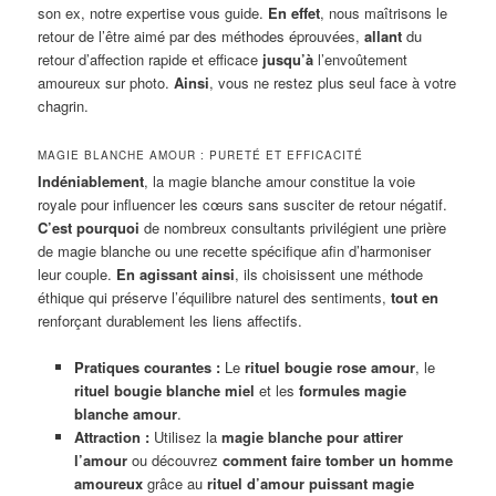
son ex, notre expertise vous guide.
En effet
, nous maîtrisons le
retour de l’être aimé par des méthodes éprouvées,
allant
du
retour d’affection rapide et efficace
jusqu’à
l’envoûtement
amoureux sur photo.
Ainsi
, vous ne restez plus seul face à votre
chagrin.
MAGIE BLANCHE AMOUR : PURETÉ ET EFFICACITÉ
Indéniablement
, la magie blanche amour constitue la voie
royale pour influencer les cœurs sans susciter de retour négatif.
C’est pourquoi
de nombreux consultants privilégient une prière
de magie blanche ou une recette spécifique afin d’harmoniser
leur couple.
En agissant ainsi
, ils choisissent une méthode
éthique qui préserve l’équilibre naturel des sentiments,
tout en
renforçant durablement les liens affectifs.
Pratiques courantes :
Le
rituel bougie rose amour
, le
rituel bougie blanche miel
et les
formules magie
blanche amour
.
Attraction :
Utilisez la
magie blanche pour attirer
l’amour
ou découvrez
comment faire tomber un homme
amoureux
grâce au
rituel d’amour puissant magie