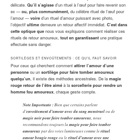
délicate.
Qu’il s’agisse
d’un rituel à l’œuf pour faire revenir son
ex —
ou, plus communément,
du célèbre rituel de l’œuf pour
l’amour —
voire
d’un rituel d’amour puissant avec photo,
l’objectif
ultime
demeure un retour affectif immédiat.
C’est dans
cette optique que
nous vous expliquons comment réaliser ces
rituels de retour amoureux,
tout en garantissant
une pratique
effectuée sans danger.
SORTILÈGES ET ENVOÛTEMENTS : CE QU’IL FAUT SAVOIR
Pour ceux qui cherchent comment
attirer l’amour d’une
personne
ou un
sortilège pour faire tomber amoureux
quelqu’un
, il existe des méthodes ancestrales. De la
magie
rouge retour de l’être aimé
à la
sorcellerie pour rendre un
homme fou amoureux
, chaque geste compte.
Note Importante :
Bien que certains parlent
d’
envoûtement d’amour avec du sang menstruel
ou de
magie noir pour faire tomber amoureux
, nous
recommandons toujours la
magie pour faire tomber
amoureux
par des voies lumineuses comme le
rituel
amour bougie rouge
ou le
rituel d’amour avec une