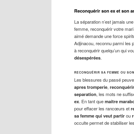
Reconquérir son ex et son a
La séparation n’est jamais une
femme, reconquérir votre mari 
aimé demande une force spiritu
Adjinacou, reconnu parmi les 
à reconquérir quelqu’un qui vo
désespérées
.
RECONQUÉRIR SA FEMME OU SON
Les blessures du passé peuvent
apres tromperie
,
reconquérir 
separation
, les mots ne suffi
ex
. En tant que
maitre marabo
pour effacer les rancœurs et
r
sa femme qui veut partir
ou
occulte permet de stabiliser l