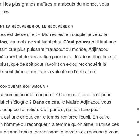
rmi les plus grands maîtres marabouts du monde, vous
time.
ENT LA RÉCUPÉRER OU LE RÉCUPÉRER ?
es est de se dire : « Mon ex est en couple, je veux le
tion
, les mots ne suffisent plus.
C’est pourquoi
il faut une
n tant que plus puissant marabout du monde, Adjinacou
ûtement et de séparation pour briser les liens illégitimes et
plus
, que ce soit pour ravoir son ex ou reconquérir la
issent directement sur la volonté de l’être aimé.
ECONQUÉRIR SON AMOUR ?
e à son ex pour le récupérer ? Ou encore, que faire pour
ui-ci s’éloigne ?
Dans ce cas
, le Maître Adjinacou vous
 coup de l’émotion. Car, parfois, ne rien faire pour
t est une erreur, car le temps renforce l’oubli. En outre,
n homme ou reconquérir la femme qu’on aime, il utilise des
ur » de sentiments, garantissant que votre ex repense à vous