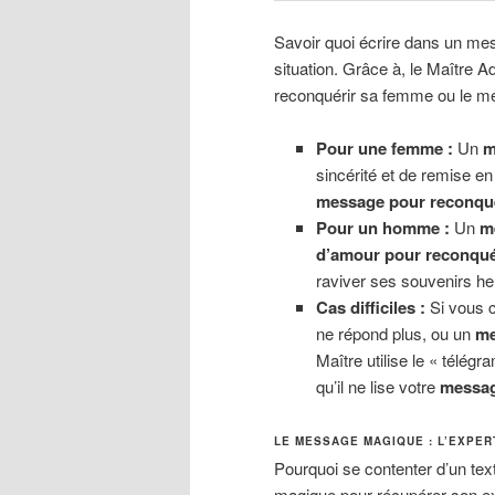
Savoir quoi écrire dans un me
situation. Grâce à, le Maître 
reconquérir sa femme ou le me
Pour une femme :
Un
m
sincérité et de remise en
message pour reconqu
Pour un homme :
Un
m
d’amour pour reconqu
raviver ses souvenirs he
Cas difficiles :
Si vous 
ne répond plus, ou un
me
Maître utilise le « télé
qu’il ne lise votre
messag
LE MESSAGE MAGIQUE : L’EXPER
Pourquoi se contenter d’un tex
magique pour récupérer son ex 