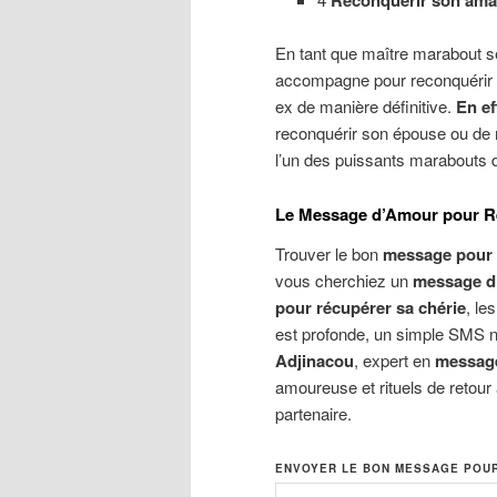
Reconquerir son ama
En tant que maître marabout s
accompagne pour reconquérir 
ex de manière définitive.
En ef
reconquérir son épouse ou de 
l’un des puissants marabouts 
Le Message d’Amour pour Rec
Trouver le bon
message pour 
vous cherchiez un
message d
pour récupérer sa chérie
, le
est profonde, un simple SMS ne 
Adjinacou
, expert en
message
amoureuse et rituels de retour 
partenaire.
ENVOYER LE BON MESSAGE POU