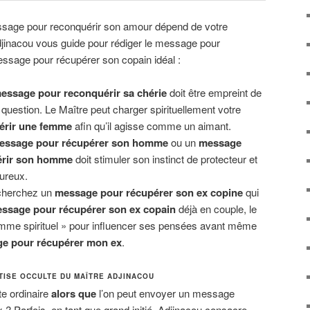
ssage pour reconquérir son amour dépend de votre
Adjinacou vous guide pour rédiger le message pour
ssage pour récupérer son copain idéal :
essage pour reconquérir sa chérie
doit être empreint de
 question. Le Maître peut charger spirituellement votre
érir une femme
afin qu’il agisse comme un aimant.
essage pour récupérer son homme
ou un
message
érir son homme
doit stimuler son instinct de protecteur et
ureux.
cherchez un
message pour récupérer son ex copine
qui
ssage pour récupérer son ex copain
déjà en couple, le
gramme spirituel » pour influencer ses pensées avant même
e pour récupérer mon ex
.
TISE OCCULTE DU MAÎTRE ADJINACOU
te ordinaire
alors que
l’on peut envoyer un message
? Parfois, en tant que grand initié, Adjinacou consacre