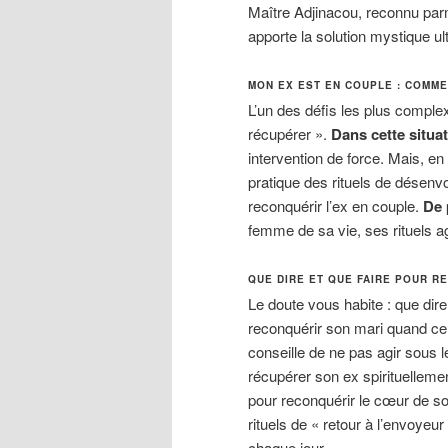
Maître Adjinacou, reconnu pa
apporte la solution mystique ul
MON EX EST EN COUPLE : COMM
L’un des défis les plus complex
récupérer ».
Dans cette situa
intervention de force. Mais, e
pratique des rituels de désenvo
reconquérir l’ex en couple.
De 
femme de sa vie, ses rituels ag
QUE DIRE ET QUE FAIRE POUR R
Le doute vous habite : que dir
reconquérir son mari quand cel
conseille de ne pas agir sous le
récupérer son ex spirituellemen
pour reconquérir le cœur de so
rituels de « retour à l’envoye
chaque jour
.