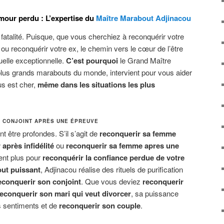
mour perdu : L’expertise du
Maître Marabout Adjinacou
 fatalité. Puisque, que vous cherchiez à reconquérir votre
ou reconquérir votre ex, le chemin vers le cœur de l’être
elle exceptionnelle.
C’est pourquoi
le Grand Maître
plus grands marabouts du monde, intervient pour vous aider
us est cher,
même dans les situations les plus
 CONJOINT APRÈS UNE ÉPREUVE
 être profondes. S’il s’agit de
reconquerir sa femme
après infidélité
ou
reconquerir sa femme apres une
sent plus pour
reconquérir la confiance perdue de votre
ut puissant
, Adjinacou réalise des rituels de purification
econquerir son conjoint
. Que vous deviez
reconquerir
reconquerir son mari qui veut divorcer
, sa puissance
es sentiments et de
reconquerir son couple
.