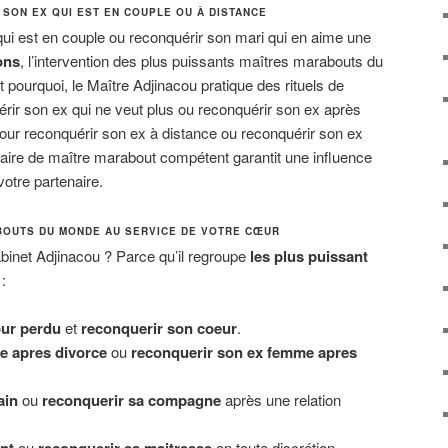
SON EX QUI EST EN COUPLE OU À DISTANCE
i est en couple ou reconquérir son mari qui en aime une
ons
, l’intervention des plus puissants maîtres marabouts du
 pourquoi, le Maître Adjinacou pratique des rituels de
ir son ex qui ne veut plus ou reconquérir son ex après
ur reconquérir son ex à distance ou reconquérir son ex
faire de maître marabout compétent garantit une influence
votre partenaire.
BOUTS DU MONDE AU SERVICE DE VOTRE CŒUR
binet Adjinacou ? Parce qu’il regroupe
les plus puissant
:
ur perdu
et
reconquerir son coeur
.
e apres divorce
ou
reconquerir son ex femme apres
ain
ou
reconquerir sa compagne
après une relation
ou
en toute discrétion.