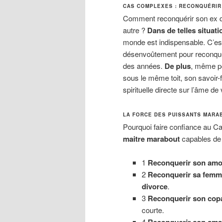
CAS COMPLEXES : RECONQUÉRIR 
Comment reconquérir son ex qu
autre ?
Dans de telles situati
monde est indispensable. C’est
désenvoûtement pour reconquér
des années.
De plus
, même po
sous le même toit, son savoir-
spirituelle directe sur l’âme de 
LA FORCE DES PUISSANTS MARA
Pourquoi faire confiance au Ca
maitre marabout
capables de 
1
Reconquerir son amo
2
Reconquerir sa femm
divorce
.
3
Reconquerir son cop
courte.
4