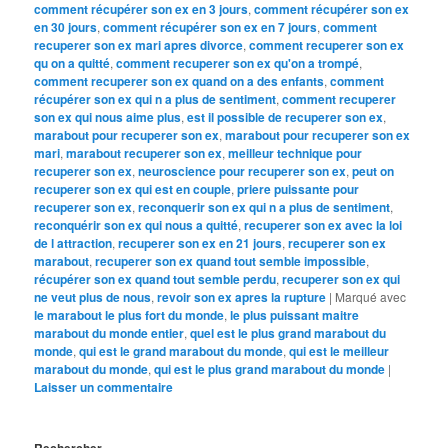
comment récupérer son ex en 3 jours
,
comment récupérer son ex
en 30 jours
,
comment récupérer son ex en 7 jours
,
comment
recuperer son ex mari apres divorce
,
comment recuperer son ex
qu on a quitté
,
comment recuperer son ex qu'on a trompé
,
comment recuperer son ex quand on a des enfants
,
comment
récupérer son ex qui n a plus de sentiment
,
comment recuperer
son ex qui nous aime plus
,
est il possible de recuperer son ex
,
marabout pour recuperer son ex
,
marabout pour recuperer son ex
mari
,
marabout recuperer son ex
,
meilleur technique pour
recuperer son ex
,
neuroscience pour recuperer son ex
,
peut on
recuperer son ex qui est en couple
,
priere puissante pour
recuperer son ex
,
reconquerir son ex qui n a plus de sentiment
,
reconquérir son ex qui nous a quitté
,
recuperer son ex avec la loi
de l attraction
,
recuperer son ex en 21 jours
,
recuperer son ex
marabout
,
recuperer son ex quand tout semble impossible
,
récupérer son ex quand tout semble perdu
,
recuperer son ex qui
ne veut plus de nous
,
revoir son ex apres la rupture
|
Marqué avec
le marabout le plus fort du monde
,
le plus puissant maitre
marabout du monde entier
,
quel est le plus grand marabout du
monde
,
qui est le grand marabout du monde
,
qui est le meilleur
marabout du monde
,
qui est le plus grand marabout du monde
|
Laisser un commentaire