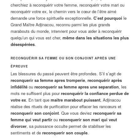
cherchiez à reconquérir votre femme, reconquérir votre mari ou
reconquérir votre ex, le chemin vers le cœur de l’être aimé
demande une force spirituelle exceptionnelle.
C’est pourquoi
le
Grand Maître Adjinacou, reconnu parmi les plus grands
marabouts du monde, intervient pour vous aider à reconquérir
quelqu’un qui vous est cher,
même dans les situations les plus
désespérées
.
RECONQUÉRIR SA FEMME OU SON CONJOINT APRÈS UNE
ÉPREUVE
Les blessures du passé peuvent être profondes. S’il s’agit de
reconquerir sa femme apres tromperie
,
reconquérir après
infidélité
ou
reconquerir sa femme apres une separation
, les
mots ne suffisent plus pour
reconquérir la confiance perdue de
votre ex
. En tant que
maitre marabout puissant
, Adjinacou
réalise des rituels de purification pour effacer les rancœurs et
reconquerir son conjoint
. Que vous deviez
reconquerir sa
femme qui veut partir
ou
reconquerir son mari qui veut
divorcer
, sa puissance occulte permet de stabiliser les
sentiments et de
reconquerir son couple
.