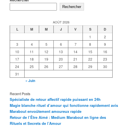
Rechercher
Rechercher
AOÛT 2026
L
M
M
J
V
S
D
1
2
3
4
5
6
7
8
9
10
11
12
13
14
15
16
17
18
19
20
21
22
23
24
25
26
27
28
29
30
31
« Juin
Recent Posts
Spécialiste de retour affectif rapide puissant en 24h
Magie blanche rituel d’amour qui fonctionne rapidement avis
Marabout envoûtement amoureux rapide
Retour de l’Être Aimé : Medium Marabout en ligne des
Rituels et Secrets de l’Amour