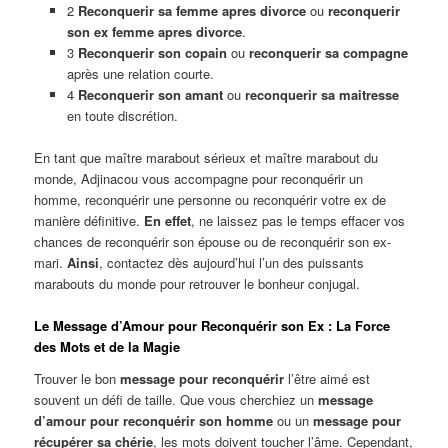
2
Reconquerir sa femme apres divorce
ou
reconquerir
son ex femme apres divorce
.
3
Reconquerir son copain
ou
reconquerir sa compagne
après une relation courte.
4
Reconquerir son amant
ou
reconquerir sa maitresse
en toute discrétion.
En tant que maître marabout sérieux et maître marabout du
monde, Adjinacou vous accompagne pour reconquérir un
homme, reconquérir une personne ou reconquérir votre ex de
manière définitive.
En effet
, ne laissez pas le temps effacer vos
chances de reconquérir son épouse ou de reconquérir son ex-
mari.
Ainsi
, contactez dès aujourd’hui l’un des puissants
marabouts du monde pour retrouver le bonheur conjugal.
Le Message d’Amour pour Reconquérir son Ex : La Force
des Mots et de la Magie
Trouver le bon
message pour reconquérir
l’être aimé est
souvent un défi de taille. Que vous cherchiez un
message
d’amour pour reconquérir son homme
ou un
message pour
récupérer sa chérie
, les mots doivent toucher l’âme. Cependant,