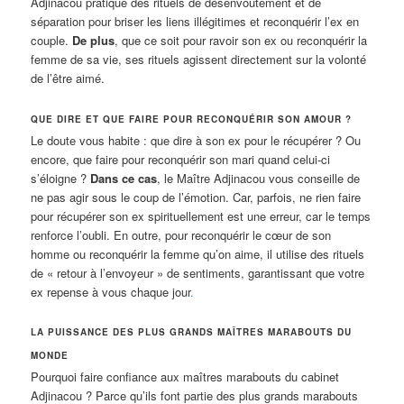
Adjinacou pratique des rituels de désenvoûtement et de
séparation pour briser les liens illégitimes et reconquérir l’ex en
couple.
De plus
, que ce soit pour ravoir son ex ou reconquérir la
femme de sa vie, ses rituels agissent directement sur la volonté
de l’être aimé.
QUE DIRE ET QUE FAIRE POUR RECONQUÉRIR SON AMOUR ?
Le doute vous habite : que dire à son ex pour le récupérer ? Ou
encore, que faire pour reconquérir son mari quand celui-ci
s’éloigne ?
Dans ce cas
, le Maître Adjinacou vous conseille de
ne pas agir sous le coup de l’émotion. Car, parfois, ne rien faire
pour récupérer son ex spirituellement est une erreur, car le temps
renforce l’oubli. En outre, pour reconquérir le cœur de son
homme ou reconquérir la femme qu’on aime, il utilise des rituels
de « retour à l’envoyeur » de sentiments, garantissant que votre
ex repense à vous chaque jour
.
LA PUISSANCE DES PLUS GRANDS MAÎTRES MARABOUTS DU
MONDE
Pourquoi faire confiance aux maîtres marabouts du cabinet
Adjinacou ? Parce qu’ils font partie des plus grands marabouts