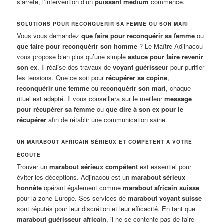
s’arrête, l’intervention d’un
puissant médium
commence.
SOLUTIONS POUR RECONQUÉRIR SA FEMME OU SON MARI
Vous vous demandez
que faire pour reconquérir sa femme
ou
que faire pour reconquérir son homme
? Le Maître Adjinacou
vous propose bien plus qu’une simple
astuce pour faire revenir
son ex
. Il réalise des travaux de
voyant guérisseur
pour purifier
les tensions. Que ce soit pour
récupérer sa copine
,
reconquérir une femme
ou
reconquérir son mari
, chaque
rituel est adapté. Il vous conseillera sur le meilleur
message
pour récupérer sa femme
ou
que dire à son ex pour le
récupérer
afin de rétablir une communication saine.
UN MARABOUT AFRICAIN SÉRIEUX ET COMPÉTENT À VOTRE
ÉCOUTE
Trouver un
marabout sérieux compétent
est essentiel pour
éviter les déceptions. Adjinacou est un
marabout sérieux
honnête
opérant également comme
marabout africain suisse
pour la zone Europe. Ses services de
marabout voyant suisse
sont réputés pour leur discrétion et leur efficacité. En tant que
marabout guérisseur africain
, il ne se contente pas de faire