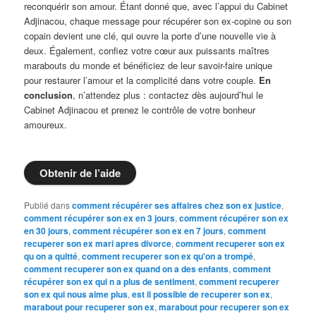
reconquérir son amour. Étant donné que, avec l’appui du Cabinet
Adjinacou, chaque message pour récupérer son ex-copine ou son
copain devient une clé, qui ouvre la porte d’une nouvelle vie à
deux. Également, confiez votre cœur aux puissants maîtres
marabouts du monde et bénéficiez de leur savoir-faire unique
pour restaurer l’amour et la complicité dans votre couple.
En
conclusion
, n’attendez plus : contactez dès aujourd’hui le
Cabinet Adjinacou et prenez le contrôle de votre bonheur
amoureux.
Obtenir de l’aide
Publié dans
comment récupérer ses affaires chez son ex justice
,
comment récupérer son ex en 3 jours
,
comment récupérer son ex
en 30 jours
,
comment récupérer son ex en 7 jours
,
comment
recuperer son ex mari apres divorce
,
comment recuperer son ex
qu on a quitté
,
comment recuperer son ex qu'on a trompé
,
comment recuperer son ex quand on a des enfants
,
comment
récupérer son ex qui n a plus de sentiment
,
comment recuperer
son ex qui nous aime plus
,
est il possible de recuperer son ex
,
marabout pour recuperer son ex
,
marabout pour recuperer son ex