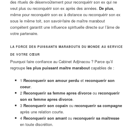
des rituels de désenvoûtement pour reconquérir son ex qui ne
veut plus ou reconquérir son ex après des années.
De plus
,
même pour reconquérir son ex à distance ou reconquérir son ex
sous le même toit, son savoir-faire de maître marabout
compétent garantit une influence spirituelle directe sur l’âme de
votre partenaire.
LA FORCE DES PUISSANTS MARABOUTS DU MONDE AU SERVICE
DE VOTRE CŒUR
Pourquoi faire confiance au Cabinet Adjinacou ? Parce qu’il
regroupe
les plus puissant maitre marabout
capables de :
1
Reconquerir son amour perdu
et
reconquerir son
coeur
.
2
Reconquerir sa femme apres divorce
ou
reconquerir
son ex femme apres divorce
.
3
Reconquerir son copain
ou
reconquerir sa compagne
après une relation courte.
4
Reconquerir son amant
ou
reconquerir sa maitresse
en toute discrétion.