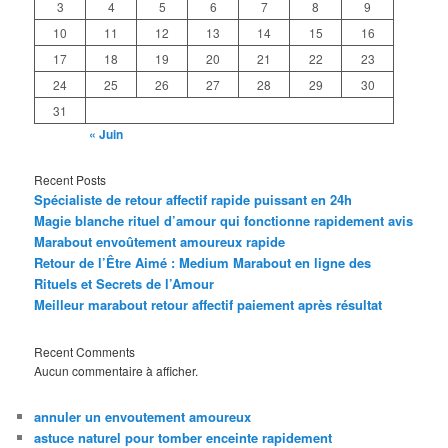
3
4
5
6
7
8
9
10
11
12
13
14
15
16
17
18
19
20
21
22
23
24
25
26
27
28
29
30
31
« Juin
Recent Posts
Spécialiste de retour affectif rapide puissant en 24h
Magie blanche rituel d’amour qui fonctionne rapidement avis
Marabout envoûtement amoureux rapide
Retour de l’Être Aimé : Medium Marabout en ligne des
Rituels et Secrets de l’Amour
Meilleur marabout retour affectif paiement après résultat
Recent Comments
Aucun commentaire à afficher.
annuler un envoutement amoureux
astuce naturel pour tomber enceinte rapidement