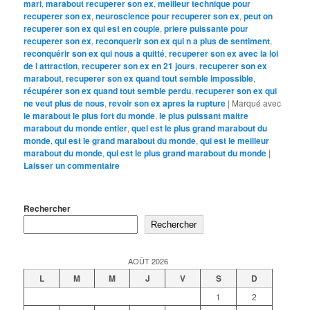
mari
,
marabout recuperer son ex
,
meilleur technique pour
recuperer son ex
,
neuroscience pour recuperer son ex
,
peut on
recuperer son ex qui est en couple
,
priere puissante pour
recuperer son ex
,
reconquerir son ex qui n a plus de sentiment
,
reconquérir son ex qui nous a quitté
,
recuperer son ex avec la loi
de l attraction
,
recuperer son ex en 21 jours
,
recuperer son ex
marabout
,
recuperer son ex quand tout semble impossible
,
récupérer son ex quand tout semble perdu
,
recuperer son ex qui
ne veut plus de nous
,
revoir son ex apres la rupture
|
Marqué avec
le marabout le plus fort du monde
,
le plus puissant maitre
marabout du monde entier
,
quel est le plus grand marabout du
monde
,
qui est le grand marabout du monde
,
qui est le meilleur
marabout du monde
,
qui est le plus grand marabout du monde
|
Laisser un commentaire
Rechercher
Rechercher
AOÛT 2026
L
M
M
J
V
S
D
1
2