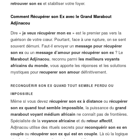
retrouver son ex
et stabiliser votre foyer.
Comment Récupérer son Ex avec le Grand Marabout
Adjinacou
Dire
« je veux récupérer mon ex »
est le premier pas vers la
guérison de votre cœur. Pourtant, face à une rupture, on se sent
souvent démuni. Faut-il envoyer un
message pour récupérer
son ex
ou un
message d’amour pour récupérer son ex
? Le
Marabout Adjinacou
, reconnu parmi
les meilleurs voyants
africains du monde
, vous apporte les réponses et les solutions
mystiques pour
recuperer son amour
définitivement.
RECONQUÉRIR SON EX QUAND TOUT SEMBLE PERDU OU
IMPOSSIBLE
Même si vous devez
récupérer son ex à distance
ou
récupérer
son ex quand tout semble impossible
, la puissance du
grand
marabout voyant médium africain
ne connaît pas de frontières.
Spécialiste de la
voyance africaine
et du
retour affectif
,
Adjinacou utilise des rituels secrets pour
reconquérir son ex en
couple
ou
récupérer son ex qui est en couple
. Là où la logique