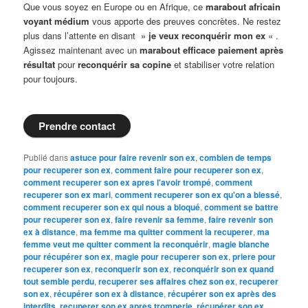
Que vous soyez en Europe ou en Afrique, ce
marabout africain
voyant médium
vous apporte des preuves concrètes. Ne restez
plus dans l’attente en disant »
je veux reconquérir mon ex
« .
Agissez maintenant avec un
marabout efficace paiement après
résultat
pour
reconquérir sa copine
et stabiliser votre relation
pour toujours.
Prendre contact
Publié dans
astuce pour faire revenir son ex
,
combien de temps
pour recuperer son ex
,
comment faire pour recuperer son ex
,
comment recuperer son ex apres l'avoir trompé
,
comment
recuperer son ex mari
,
comment recuperer son ex qu'on a blessé
,
comment recuperer son ex qui nous a bloqué
,
comment se battre
pour recuperer son ex
,
faire revenir sa femme
,
faire revenir son
ex à distance
,
ma femme ma quitter comment la recuperer
,
ma
femme veut me quitter comment la reconquérir
,
magie blanche
pour récupérer son ex
,
magie pour recuperer son ex
,
priere pour
recuperer son ex
,
reconquerir son ex
,
reconquérir son ex quand
tout semble perdu
,
recuperer ses affaires chez son ex
,
recuperer
son ex
,
récupérer son ex à distance
,
récupérer son ex après des
interdits
,
recuperer son ex apres tromperie
,
récupérer son ex