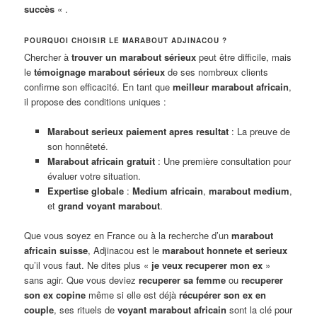
succès
« .
POURQUOI CHOISIR LE MARABOUT ADJINACOU ?
Chercher à
trouver un marabout sérieux
peut être difficile, mais
le
témoignage marabout sérieux
de ses nombreux clients
confirme son efficacité. En tant que
meilleur marabout africain
,
il propose des conditions uniques :
Marabout serieux paiement apres resultat
: La preuve de
son honnêteté.
Marabout africain gratuit
: Une première consultation pour
évaluer votre situation.
Expertise globale
:
Medium africain
,
marabout medium
,
et
grand voyant marabout
.
Que vous soyez en France ou à la recherche d’un
marabout
africain suisse
, Adjinacou est le
marabout honnete et serieux
qu’il vous faut. Ne dites plus «
je veux recuperer mon ex
»
sans agir. Que vous deviez
recuperer sa femme
ou
recuperer
son ex copine
même si elle est déjà
récupérer son ex en
couple
, ses rituels de
voyant marabout africain
sont la clé pour