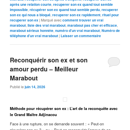
après une relation courte
,
recuperer son ex quand tout semble
impossible
,
récupérer son ex quand tout semble perdu
,
recuperer
son ex qui nous a bloqué
,
recuperer son ex rapidement
,
rituel pour
recuperer son ex
|
Marqué avec
comment trouver un vrai
marabout
,
liste des vrai marabout
,
marabout pas cher et efficace
,
marabout sérieux honnête
,
numéro d'un vrai marabout
,
Numéro de
téléphone d'un vrai marabout
|
Laisser un commentaire
Reconquérir son ex et son
amour perdu – Meilleur
Marabout
Publié le
juin 14, 2026
Méthode pour récupérer son ex : L’art de la reconquête avec
le Grand Maître Adjinacou
Face à une rupture, on se demande souvent : « Peut-on
récupérer son ex ? » ou « Peut-on reconquérir l’amour de sa