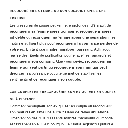
RECONQUÉRIR SA FEMME OU SON CONJOINT APRÈS UNE
ÉPREUVE
Les blessures du passé peuvent être profondes. S’il s’agit de
reconquerir sa femme apres tromperie
,
reconquérir après
infidélité
ou
reconquerir sa femme apres une separation
, les
mots ne suffisent plus pour
reconquérir la confiance perdue de
votre ex
. En tant que
maitre marabout puissant
, Adjinacou
réalise des rituels de purification pour effacer les rancœurs et
reconquerir son conjoint
. Que vous deviez
reconquerir sa
femme qui veut partir
ou
reconquerir son mari qui veut
divorcer
, sa puissance occulte permet de stabiliser les
sentiments et de
reconquerir son couple
.
CAS COMPLEXES : RECONQUÉRIR SON EX QUI EST EN COUPLE
OU À DISTANCE
Comment reconquérir son ex qui est en couple ou reconquérir
son mari qui en aime une autre ?
Dans de telles situations
,
l’intervention des plus puissants maîtres marabouts du monde
est indispensable. C’est pourquoi, le Maître Adjinacou pratique