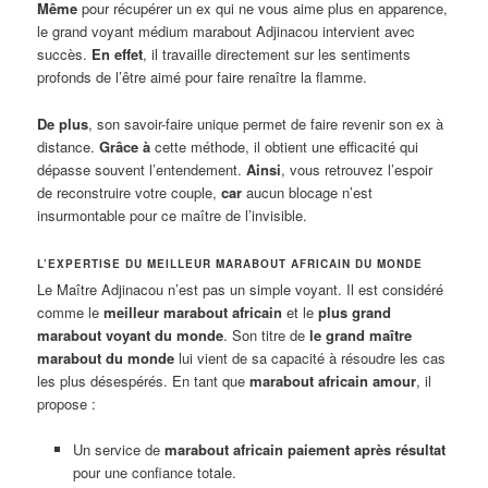
Même
pour récupérer un ex qui ne vous aime plus en apparence,
le grand voyant médium marabout Adjinacou intervient avec
succès.
En effet
, il travaille directement sur les sentiments
profonds de l’être aimé pour faire renaître la flamme.
De plus
, son savoir-faire unique permet de faire revenir son ex à
distance.
Grâce à
cette méthode, il obtient une efficacité qui
dépasse souvent l’entendement.
Ainsi
, vous retrouvez l’espoir
de reconstruire votre couple,
car
aucun blocage n’est
insurmontable pour ce maître de l’invisible.
L’EXPERTISE DU MEILLEUR MARABOUT AFRICAIN DU MONDE
Le Maître Adjinacou n’est pas un simple voyant. Il est considéré
comme le
meilleur marabout africain
et le
plus grand
marabout voyant du monde
. Son titre de
le grand maître
marabout du monde
lui vient de sa capacité à résoudre les cas
les plus désespérés. En tant que
marabout africain amour
, il
propose :
Un service de
marabout africain paiement après résultat
pour une confiance totale.