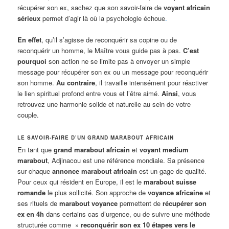
récupérer son ex, sachez que son savoir-faire de
voyant africain
sérieux
permet d’agir là où la psychologie échoue
.
En effet
, qu’il s’agisse de reconquérir sa copine ou de
reconquérir un homme, le Maître vous guide pas à pas.
C’est
pourquoi
son action ne se limite pas à envoyer un simple
message pour récupérer son ex ou un message pour reconquérir
son homme.
Au contraire
, il travaille intensément pour réactiver
le lien spirituel profond entre vous et l’être aimé.
Ainsi
, vous
retrouvez une harmonie solide et naturelle au sein de votre
couple.
LE SAVOIR-FAIRE D’UN GRAND MARABOUT AFRICAIN
En tant que
grand marabout africain
et
voyant medium
marabout
, Adjinacou est une référence mondiale. Sa présence
sur chaque
annonce marabout africain
est un gage de qualité.
Pour ceux qui résident en Europe, il est le
marabout suisse
romande
le plus sollicité. Son approche de
voyance africaine
et
ses rituels de
marabout voyance
permettent de
récupérer son
ex en 4h
dans certains cas d’urgence, ou de suivre une méthode
structurée comme »
reconquérir son ex 10 étapes vers le