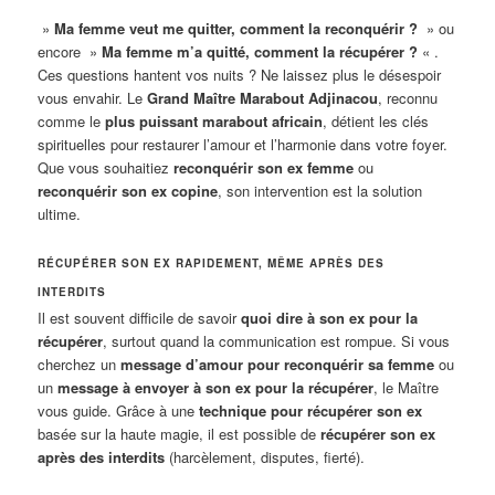
»
Ma femme veut me quitter, comment la reconquérir ?
» ou
encore »
Ma femme m’a quitté, comment la récupérer ?
« .
Ces questions hantent vos nuits ? Ne laissez plus le désespoir
vous envahir. Le
Grand Maître Marabout Adjinacou
, reconnu
comme le
plus puissant marabout africain
, détient les clés
spirituelles pour restaurer l’amour et l’harmonie dans votre foyer.
Que vous souhaitiez
reconquérir son ex femme
ou
reconquérir son ex copine
, son intervention est la solution
ultime.
RÉCUPÉRER SON EX RAPIDEMENT, MÊME APRÈS DES
INTERDITS
Il est souvent difficile de savoir
quoi dire à son ex pour la
récupérer
, surtout quand la communication est rompue. Si vous
cherchez un
message d’amour pour reconquérir sa femme
ou
un
message à envoyer à son ex pour la récupérer
, le Maître
vous guide. Grâce à une
technique pour récupérer son ex
basée sur la haute magie, il est possible de
récupérer son ex
après des interdits
(harcèlement, disputes, fierté).