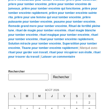
priere pour tomber enceinte
,
prière pour tomber enceinte de
jumeaux
,
prière pour tomber enceinte qui fonctionne
,
prière pour
tomber enceinte rapidement
,
prière pour tomber enceinte sainte
rita
,
prière pour une femme qui veut tomber enceinte
,
prière
puissante pour tomber enceinte
,
psaume pour tomber enceinte
,
Remede grand mere pour tomber enceinte
,
Rituel de fertilité pleine
lune
,
rituel de magie pour tomber enceinte
,
rituel magie blanche
pour tomber enceinte
,
rituel magique pour tomber enceinte
,
rituel
pour tomber enceinte
,
rituel pour tomber enceinte rapidement
,
Solution miracle pour tomber enceinte
,
Superstition pour tomber
enceinte
,
Tisane pour tomber enceinte rapidement
|
Marqué avec
rituel pour garder son travail
,
rituel pour récupérer son étoile
,
rituel
pour trouver du travail
|
Laisser un commentaire
Rechercher
Rechercher
AOÛT 2026
L
M
M
J
V
S
D
1
2
3
4
5
6
7
8
9