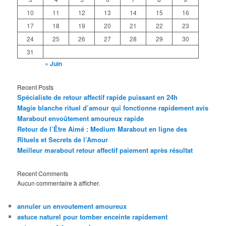
10
11
12
13
14
15
16
17
18
19
20
21
22
23
24
25
26
27
28
29
30
31
« Juin
Recent Posts
Spécialiste de retour affectif rapide puissant en 24h
Magie blanche rituel d’amour qui fonctionne rapidement avis
Marabout envoûtement amoureux rapide
Retour de l’Être Aimé : Medium Marabout en ligne des
Rituels et Secrets de l’Amour
Meilleur marabout retour affectif paiement après résultat
Recent Comments
Aucun commentaire à afficher.
annuler un envoutement amoureux
astuce naturel pour tomber enceinte rapidement