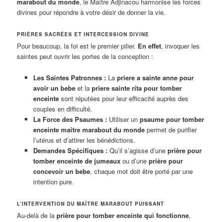
marabout du monde
, le Maître Adjinacou harmonise les forces
divines pour répondre à votre désir de donner la vie.
PRIÈRES SACRÉES ET INTERCESSION DIVINE
Pour beaucoup, la foi est le premier pilier.
En effet
, invoquer les
saintes peut ouvrir les portes de la conception :
Les Saintes Patronnes :
La
priere a sainte anne pour
avoir un bebe
et la
priere sainte rita pour tomber
enceinte
sont réputées pour leur efficacité auprès des
couples en difficulté.
La Force des Psaumes :
Utiliser un
psaume pour tomber
enceinte maitre marabout du monde
permet de purifier
l’utérus et d’attirer les bénédictions.
Demandes Spécifiques :
Qu’il s’agisse d’une
prière pour
tomber enceinte de jumeaux
ou d’une
prière pour
concevoir un bebe
, chaque mot doit être porté par une
intention pure
.
L’INTERVENTION DU MAÎTRE MARABOUT PUISSANT
Au-delà de la
prière pour tomber enceinte qui fonctionne
,