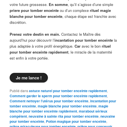
votre future grossesse.
En somme
, qu’il s’agisse d’une simple
priere pour tomber enceinte
ou d’un complexe
rituel magie
blanche pour tomber enceinte
, chaque étape est franchie avec
discrétion.
Prenez votre destin en main.
Contactez le Maître dès
aujourd’hui pour découvrir l’
incantation pour tomber enceinte
la
plus adaptée à votre profil énergétique.
Car
avec le bon
rituel
pour tomber enceinte rapidement
, le miracle de la maternité
est enfin à votre portée.
Je me lance !
Publié dans
astuce naturel pour tomber enceinte rapidement
,
Comment garder le sperm pour tomber enceinte rapidement
,
Comment nettoyer l'utérus pour tomber enceinte
,
incantation pour
tomber enceinte
,
magie blanche pour tomber enceinte
,
magie
blanche pour tomber enceinte rapidement
,
marabout sérieux
compétent
,
neuvaine à sainte rita pour tomber enceinte
,
neuvaine
pour tomber enceinte
,
Potion magique pour tomber enceinte
,
prière miraculeuse pour tomber enceinte
,
prière pour concevoir
,