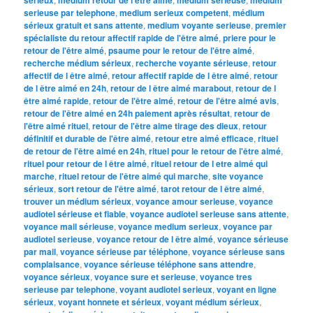
serieuse par telephone
,
medium serieux competent
,
médium
sérieux gratuit et sans attente
,
medium voyante serieuse
,
premier
spécialiste du retour affectif rapide de l'être aimé
,
priere pour le
retour de l'être aimé
,
psaume pour le retour de l'être aimé
,
recherche médium sérieux
,
recherche voyante sérieuse
,
retour
affectif de l être aimé
,
retour affectif rapide de l être aimé
,
retour
de l être aimé en 24h
,
retour de l être aimé marabout
,
retour de l
être aimé rapide
,
retour de l'être aimé
,
retour de l'être aimé avis
,
retour de l'être aimé en 24h paiement après résultat
,
retour de
l'être aimé rituel
,
retour de l'être aime tirage des dieux
,
retour
définitif et durable de l'être aimé
,
retour etre aimé efficace
,
rituel
de retour de l'être aimé en 24h
,
rituel pour le retour de l'être aimé
,
rituel pour retour de l être aimé
,
rituel retour de l etre aimé qui
marche
,
rituel retour de l'être aimé qui marche
,
site voyance
sérieux
,
sort retour de l'être aimé
,
tarot retour de l être aimé
,
trouver un médium sérieux
,
voyance amour serieuse
,
voyance
audiotel sérieuse et fiable
,
voyance audiotel serieuse sans attente
,
voyance mail sérieuse
,
voyance medium serieux
,
voyance par
audiotel serieuse
,
voyance retour de l être aimé
,
voyance sérieuse
par mail
,
voyance sérieuse par téléphone
,
voyance sérieuse sans
complaisance
,
voyance sérieuse téléphone sans attendre
,
voyance sérieux
,
voyance sure et serieuse
,
voyance tres
serieuse par telephone
,
voyant audiotel serieux
,
voyant en ligne
sérieux
,
voyant honnete et sérieux
,
voyant médium sérieux
,