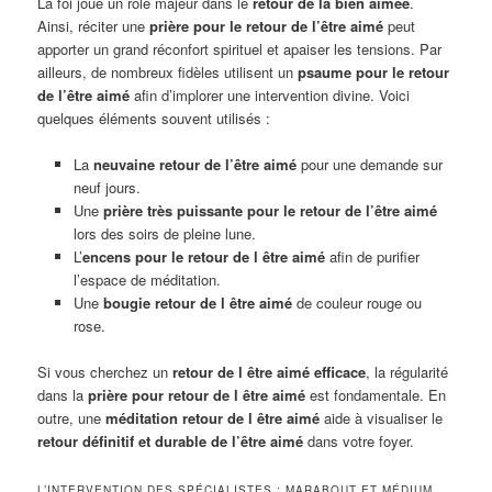
La foi joue un rôle majeur dans le
retour de la bien aimée
.
Ainsi, réciter une
prière pour le retour de l’être aimé
peut
apporter un grand réconfort spirituel et apaiser les tensions. Par
ailleurs, de nombreux fidèles utilisent un
psaume pour le retour
de l’être aimé
afin d’implorer une intervention divine. Voici
quelques éléments souvent utilisés :
La
neuvaine retour de l’être aimé
pour une demande sur
neuf jours.
Une
prière très puissante pour le retour de l’être aimé
lors des soirs de pleine lune.
L’
encens pour le retour de l être aimé
afin de purifier
l’espace de méditation.
Une
bougie retour de l être aimé
de couleur rouge ou
rose.
Si vous cherchez un
retour de l être aimé efficace
, la régularité
dans la
prière pour retour de l être aimé
est fondamentale. En
outre, une
méditation retour de l être aimé
aide à visualiser le
retour définitif et durable de l’être aimé
dans votre foyer.
L’INTERVENTION DES SPÉCIALISTES : MARABOUT ET MÉDIUM