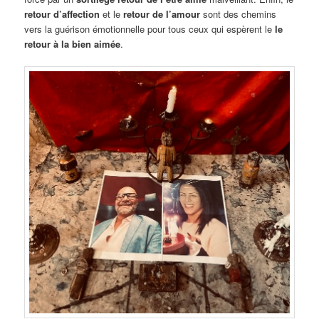
retour d’affection
et le
retour de l’amour
sont des chemins
vers la guérison émotionnelle pour tous ceux qui espèrent le
le
retour à la bien aimée
.