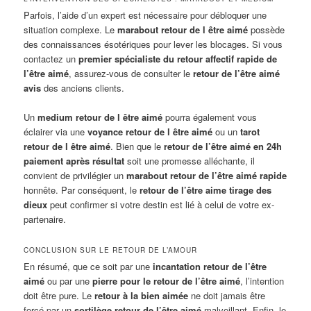
Parfois, l’aide d’un expert est nécessaire pour débloquer une
situation complexe. Le
marabout retour de l être aimé
possède
des connaissances ésotériques pour lever les blocages. Si vous
contactez un
premier spécialiste du retour affectif rapide de
l’être aimé
, assurez-vous de consulter le
retour de l’être aimé
avis
des anciens clients.
Un
medium retour de l être aimé
pourra également vous
éclairer via une
voyance retour de l être aimé
ou un
tarot
retour de l être aimé
. Bien que le
retour de l’être aimé en 24h
paiement après résultat
soit une promesse alléchante, il
convient de privilégier un
marabout retour de l’être aimé rapide
honnête. Par conséquent, le
retour de l’être aime tirage des
dieux
peut confirmer si votre destin est lié à celui de votre ex-
partenaire.
CONCLUSION SUR LE RETOUR DE L’AMOUR
En résumé, que ce soit par une
incantation retour de l’être
aimé
ou par une
pierre pour le retour de l’être aimé
, l’intention
doit être pure. Le
retour à la bien aimée
ne doit jamais être
forcé par un
sortilège retour de l’être aimé
malveillant. Enfin, le