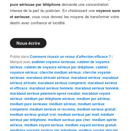
pure sérieuse par téléphone
demande une concentration
intense de la part du praticien. En choisissant une
voyance sure
et serieuse
, vous vous donnez les moyens de transformer votre
destin avec confiance et lucidité.
Nous écrire
Publié dans
Comment réussir un retour d'affection efficace ?
|
Marqué avec
audiotel voyance serieuse
,
cabinet de voyance
sérieux
,
cabinet de voyance sérieux par téléphone
,
cabinet
voyance sérieux
,
cherche medium sérieux
,
cherche voyante
serieuse
,
marabout africain sérieux
,
marabout sérieux
,
marabout
sérieux africain
,
marabout serieux competent
,
marabout serieux
et efficace
,
marabout serieux honnete
,
marabout sérieux honnête
,
marabout serieux paiement apres resultat
,
marabout voyant
sérieux
,
médium par téléphone sérieux
,
medium pur sérieux
,
medium pure serieuse
,
médium sérieux
,
medium serieux
competent
,
medium serieux et reconnu
,
medium serieux gratuit
,
medium serieux gratuit vrai
,
medium serieux par mail
,
médium
sérieux par téléphone
,
medium serieux pas cher
,
medium spirite
sérieux
,
medium voyant serieux
,
medium voyant serieux gratuit
,
mediums voyants serieux par telephone
,
meilleur voyant africain