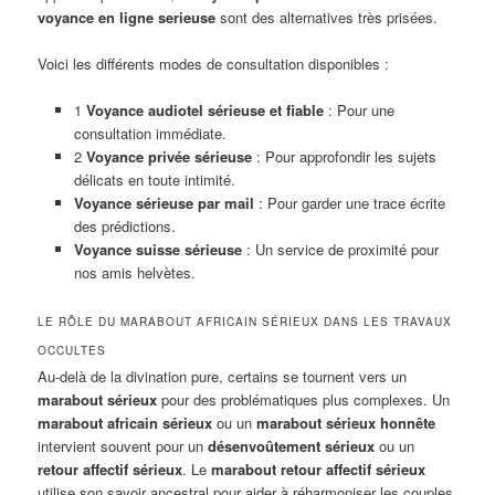
voyance en ligne serieuse
sont des alternatives très prisées.
Voici les différents modes de consultation disponibles :
1
Voyance audiotel sérieuse et fiable
: Pour une
consultation immédiate.
2
Voyance privée sérieuse
: Pour approfondir les sujets
délicats en toute intimité.
Voyance sérieuse par mail
: Pour garder une trace écrite
des prédictions.
Voyance suisse sérieuse
: Un service de proximité pour
nos amis helvètes.
LE RÔLE DU MARABOUT AFRICAIN SÉRIEUX DANS LES TRAVAUX
OCCULTES
Au-delà de la divination pure, certains se tournent vers un
marabout sérieux
pour des problématiques plus complexes. Un
marabout africain sérieux
ou un
marabout sérieux honnête
intervient souvent pour un
désenvoûtement sérieux
ou un
retour affectif sérieux
. Le
marabout retour affectif sérieux
utilise son savoir ancestral pour aider à réharmoniser les couples