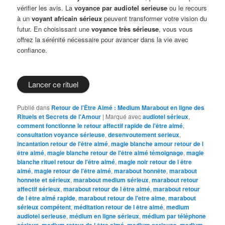
vérifier les avis. La
voyance par audiotel serieuse
ou le recours
à un
voyant africain sérieux
peuvent transformer votre vision du
futur. En choisissant une
voyance très sérieuse
, vous vous
offrez la sérénité nécessaire pour avancer dans la vie avec
confiance.
Lancer ce rituel
Publié dans
Retour de l'Être Aimé : Medium Marabout en ligne des
Rituels et Secrets de l'Amour
|
Marqué avec
audiotel sérieux
,
comment fonctionne le retour affectif rapide de l'être aimé
,
consultation voyance sérieuse
,
desenvoutement serieux
,
incantation retour de l'être aimé
,
magie blanche amour retour de l
être aimé
,
magie blanche retour de l'être aimé témoignage
,
magie
blanche rituel retour de l'être aimé
,
magie noir retour de l être
aimé
,
magie retour de l'être aimé
,
marabout honnête
,
marabout
honnete et sérieux
,
marabout medium sérieux
,
marabout retour
affectif sérieux
,
marabout retour de l être aimé
,
marabout retour
de l être aimé rapide
,
marabout retour de l'etre aime
,
marabout
sérieux compétent
,
méditation retour de l être aimé
,
medium
audiotel serieuse
,
médium en ligne sérieux
,
médium par téléphone
sérieux
,
medium retour de l être aimé
,
medium serieuse
,
medium