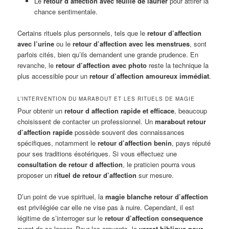
Le
retour d’affection avec feuille de laurier
pour attirer la
chance sentimentale.
Certains rituels plus personnels, tels que le
retour d’affection
avec l’urine
ou le
retour d’affection avec les menstrues
, sont
parfois cités, bien qu’ils demandent une grande prudence. En
revanche, le
retour d’affection avec photo
reste la technique la
plus accessible pour un
retour d’affection amoureux immédiat
.
L’INTERVENTION DU MARABOUT ET LES RITUELS DE MAGIE
Pour obtenir un
retour d affection rapide et efficace
, beaucoup
choisissent de contacter un professionnel. Un
marabout retour
d’affection rapide
possède souvent des connaissances
spécifiques, notamment le
retour d’affection benin
, pays réputé
pour ses traditions ésotériques. Si vous effectuez une
consultation de retour d affection
, le praticien pourra vous
proposer un
rituel de retour d’affection
sur mesure.
D’un point de vue spirituel, la
magie blanche retour d’affection
est privilégiée car elle ne vise pas à nuire. Cependant, il est
légitime de s’interroger sur le
retour d’affection consequence
avant de se lancer. Pour les croyants, le
verset biblique pour