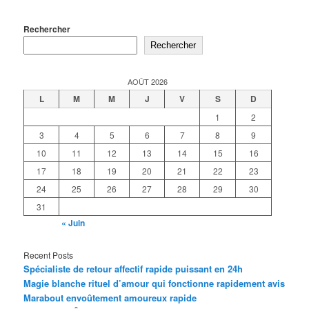
Rechercher
Rechercher
AOÛT 2026
L
M
M
J
V
S
D
1
2
3
4
5
6
7
8
9
10
11
12
13
14
15
16
17
18
19
20
21
22
23
24
25
26
27
28
29
30
31
« Juin
Recent Posts
Spécialiste de retour affectif rapide puissant en 24h
Magie blanche rituel d’amour qui fonctionne rapidement avis
Marabout envoûtement amoureux rapide