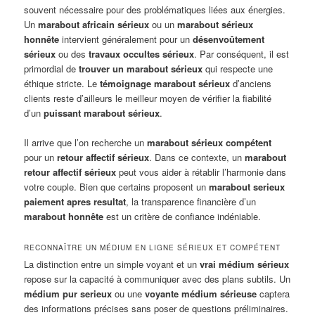
souvent nécessaire pour des problématiques liées aux énergies.
Un
marabout africain sérieux
ou un
marabout sérieux
honnête
intervient généralement pour un
désenvoûtement
sérieux
ou des
travaux occultes sérieux
. Par conséquent, il est
primordial de
trouver un marabout sérieux
qui respecte une
éthique stricte. Le
témoignage marabout sérieux
d’anciens
clients reste d’ailleurs le meilleur moyen de vérifier la fiabilité
d’un
puissant marabout sérieux
.
Il arrive que l’on recherche un
marabout sérieux compétent
pour un
retour affectif sérieux
. Dans ce contexte, un
marabout
retour affectif sérieux
peut vous aider à rétablir l’harmonie dans
votre couple. Bien que certains proposent un
marabout serieux
paiement apres resultat
, la transparence financière d’un
marabout honnête
est un critère de confiance indéniable.
RECONNAÎTRE UN MÉDIUM EN LIGNE SÉRIEUX ET COMPÉTENT
La distinction entre un simple voyant et un
vrai médium sérieux
repose sur la capacité à communiquer avec des plans subtils. Un
médium pur serieux
ou une
voyante médium sérieuse
captera
des informations précises sans poser de questions préliminaires.