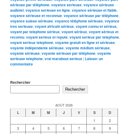
sérieuse par téléphone
,
voyance serieuse
,
voyance sérieuse
audiotel
,
voyance serieuse en ligne
,
voyance sérieuse et fiable
,
voyance sérieuse et reconnue
,
voyance sérieuse par téléphone
,
voyance suisse sérieuse
,
voyance téléphone sérieuse
,
voyance
tres serieuse
,
voyant africain sérieux
,
voyant connu et sérieux
,
voyant par telephone sérieux
,
voyant sérieux
,
voyant sérieux et
reconnu
,
voyant serieux et repute
,
voyant serieux par telephone
,
voyant serieux telephone
,
voyante gratuit en ligne et sérieuse
,
voyante indépendante sérieuse
,
voyante médium sérieuse
,
voyante sérieuse
,
voyante sérieuse par téléphone
,
voyante
serieuse telephone
,
vrai marabout serieux
|
Laisser un
commentaire
Rechercher
Rechercher
AOÛT 2026
L
M
M
J
V
S
D
1
2
3
4
5
6
7
8
9