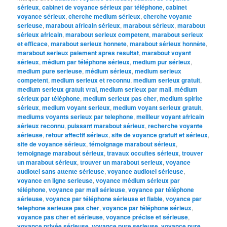
sérieux
,
cabinet de voyance sérieux par téléphone
,
cabinet
voyance sérieux
,
cherche medium sérieux
,
cherche voyante
serieuse
,
marabout africain sérieux
,
marabout sérieux
,
marabout
sérieux africain
,
marabout serieux competent
,
marabout serieux
et efficace
,
marabout serieux honnete
,
marabout sérieux honnête
,
marabout serieux paiement apres resultat
,
marabout voyant
sérieux
,
médium par téléphone sérieux
,
medium pur sérieux
,
medium pure serieuse
,
médium sérieux
,
medium serieux
competent
,
medium serieux et reconnu
,
medium serieux gratuit
,
medium serieux gratuit vrai
,
medium serieux par mail
,
médium
sérieux par téléphone
,
medium serieux pas cher
,
medium spirite
sérieux
,
medium voyant serieux
,
medium voyant serieux gratuit
,
mediums voyants serieux par telephone
,
meilleur voyant africain
sérieux reconnu
,
puissant marabout sérieux
,
recherche voyante
sérieuse
,
retour affectif sérieux
,
site de voyance gratuit et sérieux
,
site de voyance sérieux
,
témoignage marabout sérieux
,
temoignage marabout sérieux
,
travaux occultes sérieux
,
trouver
un marabout sérieux
,
trouver un marabout serieux
,
voyance
audiotel sans attente sérieuse
,
voyance audiotel sérieuse
,
voyance en ligne serieuse
,
voyance médium sérieux par
téléphone
,
voyance par mail sérieuse
,
voyance par téléphone
sérieuse
,
voyance par téléphone sérieuse et fiable
,
voyance par
telephone serieuse pas cher
,
voyance par téléphone sérieux
,
voyance pas cher et sérieuse
,
voyance précise et sérieuse
,
voyance privée sérieuse
,
voyance pure serieuse
,
voyance pure