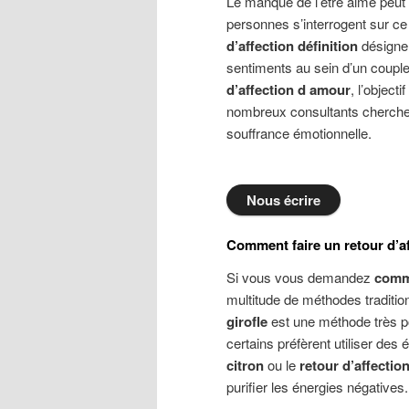
Le manque de l’être aimé peut
personnes s’interrogent sur c
d’affection définition
désigne 
sentiments au sein d’un coupl
d’affection d amour
, l’object
nombreux consultants cherch
souffrance émotionnelle.
Nous écrire
Comment faire un retour d’af
Si vous vous demandez
comme
multitude de méthodes traditio
girofle
est une méthode très po
certains préfèrent utiliser de
citron
ou le
retour d’affectio
purifier les énergies négatives.