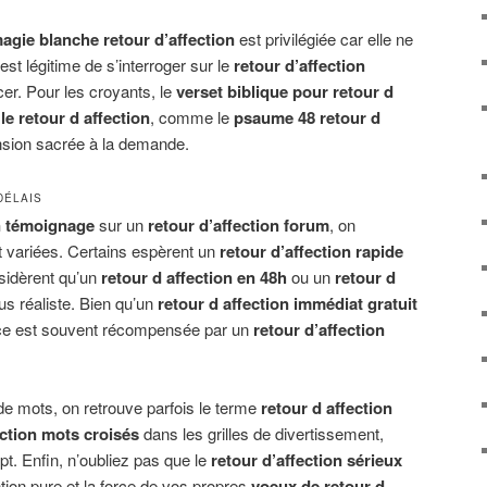
agie blanche retour d’affection
est privilégiée car elle ne
est légitime de s’interroger sur le
retour d’affection
er. Pour les croyants, le
verset biblique pour retour d
e retour d affection
, comme le
psaume 48 retour d
nsion sacrée à la demande.
DÉLAIS
on témoignage
sur un
retour d’affection forum
, on
t variées. Certains espèrent un
retour d’affection rapide
nsidèrent qu’un
retour d affection en 48h
ou un
retour d
us réaliste. Bien qu’un
retour d affection immédiat gratuit
nce est souvent récompensée par un
retour d’affection
de mots, on retrouve parfois le terme
retour d affection
ection mots croisés
dans les grilles de divertissement,
ept. Enfin, n’oubliez pas que le
retour d’affection sérieux
tion pure et la force de vos propres
voeux de retour d