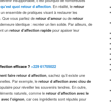
 devenir insupportable, c’est pourquoi de nombreuses
e
qu’est quoi retour d affection
.
En réalité, le
retour
un ensemble de pratiques visant à restaurer les
e. Que vous parliez de
retour d’amour
ou de
retour
if demeure identique : recréer un lien solide. Par ailleurs, de
ent un
retour d’affection rapide
pour apaiser leur
fection efficace ?
+229 61705022
nt faire retour d affection
, sachez qu’il existe une
nnelles. Par exemple, le
retour d affection avec clou de
pulaire pour réveiller les souvenirs tendres. En outre,
s éléments naturels, comme le
retour d’affection avec le
n avec l’oignon
, car ces ingrédients sont réputés pour