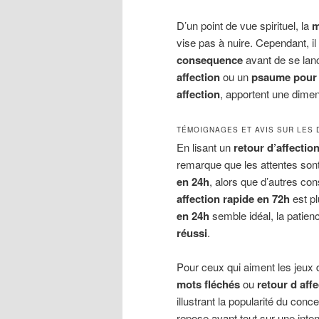
D’un point de vue spirituel, la
m
vise pas à nuire. Cependant, il 
consequence
avant de se lanc
affection
ou un
psaume pour l
affection
, apportent une dime
TÉMOIGNAGES ET AVIS SUR LES 
En lisant un
retour d’affecti
remarque que les attentes son
en 24h
, alors que d’autres co
affection rapide en 72h
est pl
en 24h
semble idéal, la patie
réussi
.
Pour ceux qui aiment les jeux 
mots fléchés
ou
retour d aff
illustrant la popularité du conc
repose avant tout sur une inten