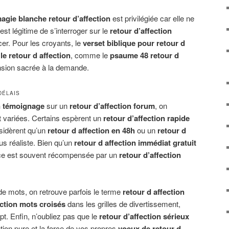
agie blanche retour d’affection
est privilégiée car elle ne
est légitime de s’interroger sur le
retour d’affection
er. Pour les croyants, le
verset biblique pour retour d
e retour d affection
, comme le
psaume 48 retour d
nsion sacrée à la demande.
DÉLAIS
on témoignage
sur un
retour d’affection forum
, on
t variées. Certains espèrent un
retour d’affection rapide
nsidèrent qu’un
retour d affection en 48h
ou un
retour d
us réaliste. Bien qu’un
retour d affection immédiat gratuit
nce est souvent récompensée par un
retour d’affection
de mots, on retrouve parfois le terme
retour d affection
ection mots croisés
dans les grilles de divertissement,
ept. Enfin, n’oubliez pas que le
retour d’affection sérieux
tion pure et la force de vos propres
voeux de retour d