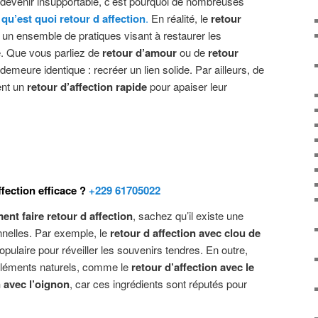
 devenir insupportable, c’est pourquoi de nombreuses
e
qu’est quoi retour d affection
.
En réalité, le
retour
un ensemble de pratiques visant à restaurer les
e. Que vous parliez de
retour d’amour
ou de
retour
if demeure identique : recréer un lien solide. Par ailleurs, de
ent un
retour d’affection rapide
pour apaiser leur
fection efficace ?
+229 61705022
nt faire retour d affection
, sachez qu’il existe une
nnelles. Par exemple, le
retour d affection avec clou de
pulaire pour réveiller les souvenirs tendres. En outre,
s éléments naturels, comme le
retour d’affection avec le
n avec l’oignon
, car ces ingrédients sont réputés pour