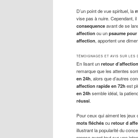
D’un point de vue spirituel, la
m
vise pas à nuire. Cependant, il 
consequence
avant de se lanc
affection
ou un
psaume pour l
affection
, apportent une dime
TÉMOIGNAGES ET AVIS SUR LES 
En lisant un
retour d’affecti
remarque que les attentes son
en 24h
, alors que d’autres co
affection rapide en 72h
est pl
en 24h
semble idéal, la patie
réussi
.
Pour ceux qui aiment les jeux 
mots fléchés
ou
retour d aff
illustrant la popularité du conc
repose avant tout sur une inten