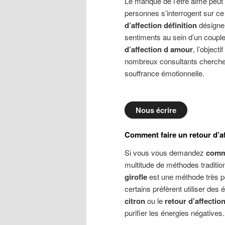
Le manque de l’être aimé peut
personnes s’interrogent sur c
d’affection définition
désigne 
sentiments au sein d’un coupl
d’affection d amour
, l’object
nombreux consultants cherch
souffrance émotionnelle.
Nous écrire
Comment faire un retour d’af
Si vous vous demandez
comme
multitude de méthodes traditio
girofle
est une méthode très po
certains préfèrent utiliser de
citron
ou le
retour d’affectio
purifier les énergies négatives.