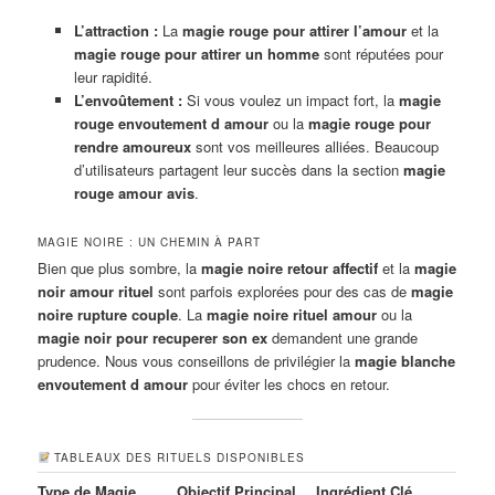
L’attraction :
La
magie rouge pour attirer l’amour
et la
magie rouge pour attirer un homme
sont réputées pour
leur rapidité.
L’envoûtement :
Si vous voulez un impact fort, la
magie
rouge envoutement d amour
ou la
magie rouge pour
rendre amoureux
sont vos meilleures alliées. Beaucoup
d’utilisateurs partagent leur succès dans la section
magie
rouge amour avis
.
MAGIE NOIRE : UN CHEMIN À PART
Bien que plus sombre, la
magie noire retour affectif
et la
magie
noir amour rituel
sont parfois explorées pour des cas de
magie
noire rupture couple
. La
magie noire rituel amour
ou la
magie noir pour recuperer son ex
demandent une grande
prudence. Nous vous conseillons de privilégier la
magie blanche
envoutement d amour
pour éviter les chocs en retour.
TABLEAUX DES RITUELS DISPONIBLES
Type de Magie
Objectif Principal
Ingrédient Clé