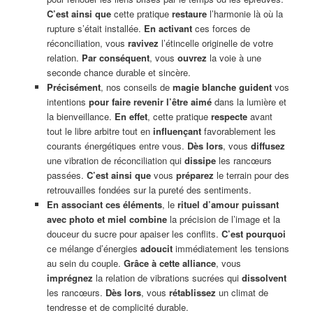
C’est ainsi que
cette pratique
restaure
l’harmonie là où la
rupture s’était installée.
En activant
ces forces de
réconciliation, vous
ravivez
l’étincelle originelle de votre
relation.
Par conséquent
, vous
ouvrez
la voie à une
seconde chance durable et sincère.
Précisément
, nos conseils de
magie blanche
guident
vos
intentions
pour faire revenir l’être aimé
dans la lumière et
la bienveillance.
En effet
, cette pratique
respecte
avant
tout le libre arbitre tout en
influençant
favorablement les
courants énergétiques entre vous.
Dès lors
, vous
diffusez
une vibration de réconciliation qui
dissipe
les rancœurs
passées.
C’est ainsi que
vous
préparez
le terrain pour des
retrouvailles fondées sur la pureté des sentiments.
En associant ces éléments
, le
rituel d’amour puissant
avec photo et miel combine
la précision de l’image et la
douceur du sucre pour apaiser les conflits.
C’est pourquoi
ce mélange d’énergies
adoucit
immédiatement les tensions
au sein du couple.
Grâce à cette alliance
, vous
imprégnez
la relation de vibrations sucrées qui
dissolvent
les rancœurs.
Dès lors
, vous
rétablissez
un climat de
tendresse et de complicité durable.