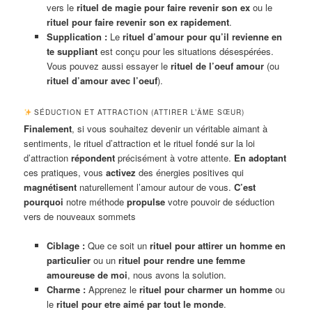
vers le
rituel de magie pour faire revenir son ex
ou le
rituel pour faire revenir son ex rapidement
.
Supplication :
Le
rituel d’amour pour qu’il revienne en
te suppliant
est conçu pour les situations désespérées.
Vous pouvez aussi essayer le
rituel de l’oeuf amour
(ou
rituel d’amour avec l’oeuf
).
SÉDUCTION ET ATTRACTION (ATTIRER L’ÂME SŒUR)
Finalement
, si vous souhaitez devenir un véritable aimant à
sentiments, le rituel d’attraction et le rituel fondé sur la loi
d’attraction
répondent
précisément à votre attente.
En adoptant
ces pratiques, vous
activez
des énergies positives qui
magnétisent
naturellement l’amour autour de vous.
C’est
pourquoi
notre méthode
propulse
votre pouvoir de séduction
vers de nouveaux sommets
Ciblage :
Que ce soit un
rituel pour attirer un homme en
particulier
ou un
rituel pour rendre une femme
amoureuse de moi
, nous avons la solution.
Charme :
Apprenez le
rituel pour charmer un homme
ou
le
rituel pour etre aimé par tout le monde
.