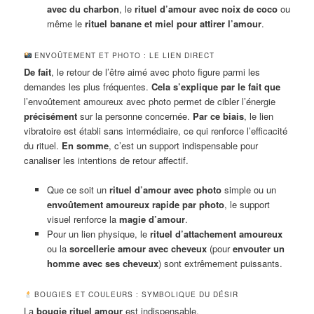
avec du charbon
, le
rituel d’amour avec noix de coco
ou
même le
rituel banane et miel pour attirer l’amour
.
ENVOÛTEMENT ET PHOTO : LE LIEN DIRECT
De fait
, le retour de l’être aimé avec photo figure parmi les
demandes les plus fréquentes.
Cela s’explique par le fait que
l’envoûtement amoureux avec photo permet de cibler l’énergie
précisément
sur la personne concernée.
Par ce biais
, le lien
vibratoire est établi sans intermédiaire, ce qui renforce l’efficacité
du rituel.
En somme
, c’est un support indispensable pour
canaliser les intentions de retour affectif.
Que ce soit un
rituel d’amour avec photo
simple ou un
envoûtement amoureux rapide par photo
, le support
visuel renforce la
magie d’amour
.
Pour un lien physique, le
rituel d’attachement amoureux
ou la
sorcellerie amour avec cheveux
(pour
envouter un
homme avec ses cheveux
) sont extrêmement puissants.
BOUGIES ET COULEURS : SYMBOLIQUE DU DÉSIR
La
bougie rituel amour
est indispensable.