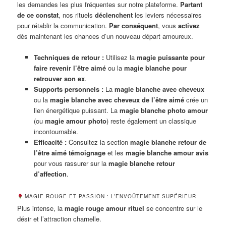
les demandes les plus fréquentes sur notre plateforme.
Partant
de ce constat
, nos rituels
déclenchent
les leviers nécessaires
pour rétablir la communication.
Par conséquent
, vous
activez
dès maintenant les chances d’un nouveau départ amoureux.
Techniques de retour :
Utilisez la
magie puissante pour
faire revenir l’être aimé
ou la
magie blanche pour
retrouver son ex
.
Supports personnels :
La
magie blanche avec cheveux
ou la
magie blanche avec cheveux de l’être aimé
crée un
lien énergétique puissant. La
magie blanche photo amour
(ou
magie amour photo
) reste également un classique
incontournable.
Efficacité :
Consultez la section
magie blanche retour de
l’être aimé témoignage
et les
magie blanche amour avis
pour vous rassurer sur la
magie blanche retour
d’affection
.
MAGIE ROUGE ET PASSION : L’ENVOÛTEMENT SUPÉRIEUR
Plus intense, la
magie rouge amour rituel
se concentre sur le
désir et l’attraction charnelle.