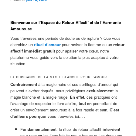
Bienvenue sur l’Espace du Retour Affectif et de l’Harmonie
Amoureuse
Vous traversez une période de doute ou de rupture ? Que vous
cherchiez un
rituel d’amour
pour raviver la flamme ou un
retour
affectif immédiat gratuit
pour apaiser votre cœur, notre
plateforme vous guide vers la solution la plus adaptée à votre
situation
.
LA PUISSANCE DE LA MAGIE BLANCHE POUR L’AMOUR
Contrairement
à la magie noire et ses sortilèges d’amour qui
peuvent s’avérer risqués, nous privilégions
exclusivement
la
magie blanche et la magie rouge.
En effet
, ces pratiques ont
l’avantage de respecter le libre arbitre,
tout en
permettant de
créer un envoûtement amoureux à la fois rapide et sain.
C’est
d’ailleurs pourquoi
vous trouverez ici… :
Fondamentalement
, le rituel de retour affectif
intervient
pour renouer les liens brisés par le temps ou les épreuves.