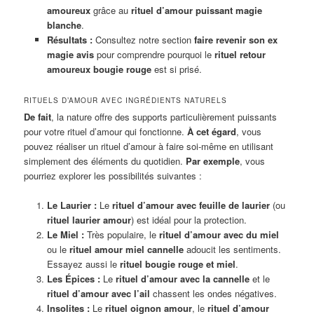
amoureux
grâce au
rituel d’amour puissant magie
blanche
.
Résultats :
Consultez notre section
faire revenir son ex
magie avis
pour comprendre pourquoi le
rituel retour
amoureux bougie rouge
est si prisé.
RITUELS D’AMOUR AVEC INGRÉDIENTS NATURELS
De fait
, la nature offre des supports particulièrement puissants
pour votre rituel d’amour qui fonctionne.
À cet égard
, vous
pouvez réaliser un rituel d’amour à faire soi-même en utilisant
simplement des éléments du quotidien.
Par exemple
, vous
pourriez explorer les possibilités suivantes :
Le Laurier :
Le
rituel d’amour avec feuille de laurier
(ou
rituel laurier amour
) est idéal pour la protection.
Le Miel :
Très populaire, le
rituel d’amour avec du miel
ou le
rituel amour miel cannelle
adoucit les sentiments.
Essayez aussi le
rituel bougie rouge et miel
.
Les Épices :
Le
rituel d’amour avec la cannelle
et le
rituel d’amour avec l’ail
chassent les ondes négatives.
Insolites :
Le
rituel oignon amour
, le
rituel d’amour