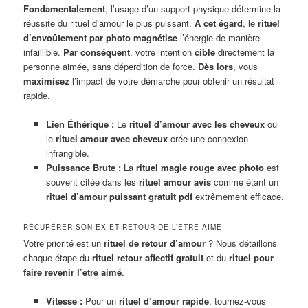
Fondamentalement
, l’usage d’un support physique détermine la
réussite du rituel d’amour le plus puissant.
À cet égard
, le
rituel
d’envoûtement par photo
magnétise
l’énergie de manière
infaillible.
Par conséquent
, votre intention
cible
directement la
personne aimée, sans déperdition de force.
Dès lors
, vous
maximisez
l’impact de votre démarche pour obtenir un résultat
rapide.
Lien Éthérique :
Le
rituel d’amour avec les cheveux
ou
le
rituel amour avec cheveux
crée une connexion
infrangible.
Puissance Brute :
La
rituel magie rouge avec photo
est
souvent citée dans les
rituel amour avis
comme étant un
rituel d’amour puissant gratuit pdf
extrêmement efficace.
RÉCUPÉRER SON EX ET RETOUR DE L’ÊTRE AIMÉ
Votre priorité est un
rituel de retour d’amour
? Nous détaillons
chaque étape du
rituel retour affectif gratuit
et du
rituel pour
faire revenir l’etre aimé
.
Vitesse :
Pour un
rituel d’amour rapide
, tournez-vous