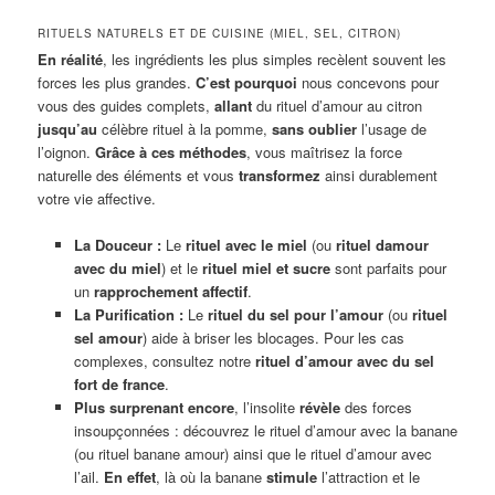
RITUELS NATURELS ET DE CUISINE (MIEL, SEL, CITRON)
En réalité
, les ingrédients les plus simples recèlent souvent les
forces les plus grandes.
C’est pourquoi
nous concevons pour
vous des guides complets,
allant
du rituel d’amour au citron
jusqu’au
célèbre rituel à la pomme,
sans oublier
l’usage de
l’oignon.
Grâce à ces méthodes
, vous maîtrisez la force
naturelle des éléments et vous
transformez
ainsi durablement
votre vie affective.
La Douceur :
Le
rituel avec le miel
(ou
rituel damour
avec du miel
) et le
rituel miel et sucre
sont parfaits pour
un
rapprochement affectif
.
La Purification :
Le
rituel du sel pour l’amour
(ou
rituel
sel amour
) aide à briser les blocages. Pour les cas
complexes, consultez notre
rituel d’amour avec du sel
fort de france
.
Plus surprenant encore
, l’insolite
révèle
des forces
insoupçonnées : découvrez le rituel d’amour avec la banane
(ou rituel banane amour) ainsi que le rituel d’amour avec
l’ail.
En effet
, là où la banane
stimule
l’attraction et le