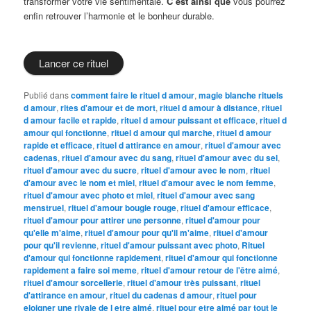
transformer votre vie sentimentale.
C’est ainsi que
vous pourrez
enfin retrouver l’harmonie et le bonheur durable.
Lancer ce rituel
Publié dans
comment faire le rituel d amour
,
magie blanche rituels
d amour
,
rites d'amour et de mort
,
rituel d amour à distance
,
rituel
d amour facile et rapide
,
rituel d amour puissant et efficace
,
rituel d
amour qui fonctionne
,
rituel d amour qui marche
,
rituel d amour
rapide et efficace
,
rituel d attirance en amour
,
rituel d'amour avec
cadenas
,
rituel d'amour avec du sang
,
rituel d'amour avec du sel
,
rituel d'amour avec du sucre
,
rituel d'amour avec le nom
,
rituel
d'amour avec le nom et miel
,
rituel d'amour avec le nom femme
,
rituel d'amour avec photo et miel
,
rituel d'amour avec sang
menstruel
,
rituel d'amour bougie rouge
,
rituel d'amour efficace
,
rituel d'amour pour attirer une personne
,
rituel d'amour pour
qu'elle m'aime
,
rituel d'amour pour qu'il m'aime
,
rituel d'amour
pour qu'il revienne
,
rituel d'amour puissant avec photo
,
Rituel
d'amour qui fonctionne rapidement
,
rituel d'amour qui fonctionne
rapidement a faire soi meme
,
rituel d'amour retour de l'être aimé
,
rituel d'amour sorcellerie
,
rituel d'amour très puissant
,
rituel
d'attirance en amour
,
rituel du cadenas d amour
,
rituel pour
eloigner une rivale de l etre aimé
,
rituel pour etre aimé par tout le