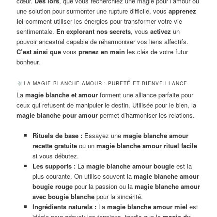
cœur.
Dès lors
, que vous recherchiez une magie pour l’amour ou
une solution pour surmonter une rupture difficile, vous
apprenez
ici
comment utiliser les énergies pour transformer votre vie
sentimentale.
En explorant nos secrets
, vous
activez
un
pouvoir ancestral capable de réharmoniser vos liens affectifs.
C’est ainsi que
vous
prenez en main
les clés de votre futur
bonheur.
LA MAGIE BLANCHE AMOUR : PURETÉ ET BIENVEILLANCE
La
magie blanche et amour
forment une alliance parfaite pour
ceux qui refusent de manipuler le destin. Utilisée pour le bien, la
magie blanche pour amour
permet d’harmoniser les relations.
Rituels de base :
Essayez une
magie blanche amour
recette gratuite
ou un
magie blanche amour rituel facile
si vous débutez.
Les supports :
La
magie blanche amour bougie
est la
plus courante. On utilise souvent la
magie blanche amour
bougie rouge
pour la passion ou la
magie blanche amour
avec bougie blanche
pour la sincérité.
Ingrédients naturels :
La
magie blanche amour miel
est
idéale pour adoucir les tensions, tandis que la
magie du