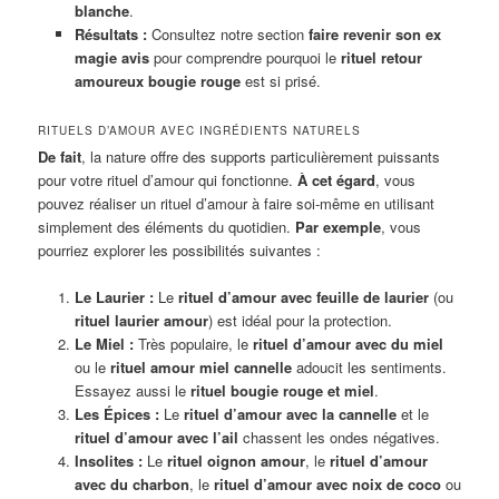
blanche
.
Résultats :
Consultez notre section
faire revenir son ex
magie avis
pour comprendre pourquoi le
rituel retour
amoureux bougie rouge
est si prisé.
RITUELS D’AMOUR AVEC INGRÉDIENTS NATURELS
De fait
, la nature offre des supports particulièrement puissants
pour votre rituel d’amour qui fonctionne.
À cet égard
, vous
pouvez réaliser un rituel d’amour à faire soi-même en utilisant
simplement des éléments du quotidien.
Par exemple
, vous
pourriez explorer les possibilités suivantes :
Le Laurier :
Le
rituel d’amour avec feuille de laurier
(ou
rituel laurier amour
) est idéal pour la protection.
Le Miel :
Très populaire, le
rituel d’amour avec du miel
ou le
rituel amour miel cannelle
adoucit les sentiments.
Essayez aussi le
rituel bougie rouge et miel
.
Les Épices :
Le
rituel d’amour avec la cannelle
et le
rituel d’amour avec l’ail
chassent les ondes négatives.
Insolites :
Le
rituel oignon amour
, le
rituel d’amour
avec du charbon
, le
rituel d’amour avec noix de coco
ou