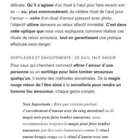
délicate.
Qu’il s’agisse
d’un rituel à l’œuf pour faire revenir son
ex —
ou, plus communément,
du célèbre rituel de l’œuf pour
l’amour —
voire
d’un rituel d’amour puissant avec photo,
l’objectif
ultime
demeure un retour affectif immédiat.
C’est dans
cette optique que
nous vous expliquons comment réaliser ces
rituels de retour amoureux,
tout en garantissant
une pratique
effectuée sans danger.
SORTILÈGES ET ENVOÛTEMENTS : CE QU’IL FAUT SAVOIR
Pour ceux qui cherchent comment
attirer l’amour d’une
personne
ou un
sortilège pour faire tomber amoureux
quelqu’un
, il existe des méthodes ancestrales. De la
magie
rouge retour de l’être aimé
à la
sorcellerie pour rendre un
homme fou amoureux
, chaque geste compte.
Note Importante :
Bien que certains parlent
d’
envoûtement d’amour avec du sang menstruel
ou de
magie noir pour faire tomber amoureux
, nous
recommandons toujours la
magie pour faire tomber
amoureux
par des voies lumineuses comme le
rituel
amour bougie rouge
ou le
rituel d’amour avec une