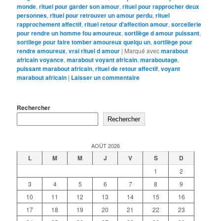
monde
,
rituel pour garder son amour
,
rituel pour rapprocher deux
personnes
,
rituel pour retrouver un amour perdu
,
rituel
rapprochement affectif
,
rituel retour d'affection amour
,
sorcellerie
pour rendre un homme fou amoureux
,
sortilège d amour puissant
,
sortilege pour faire tomber amoureux quelqu un
,
sortilège pour
rendre amoureux
,
vrai rituel d amour
|
Marqué avec
marabout
africain voyance
,
marabout voyant africain
,
maraboutage
,
puissant marabout africain
,
rituel de retour affectif
,
voyant
marabout africain
|
Laisser un commentaire
Rechercher
Rechercher
AOÛT 2026
L
M
M
J
V
S
D
1
2
3
4
5
6
7
8
9
10
11
12
13
14
15
16
17
18
19
20
21
22
23