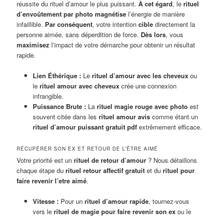
réussite du rituel d’amour le plus puissant.
À cet égard
, le
rituel
d’envoûtement par photo
magnétise
l’énergie de manière
infaillible.
Par conséquent
, votre intention
cible
directement la
personne aimée, sans déperdition de force.
Dès lors
, vous
maximisez
l’impact de votre démarche pour obtenir un résultat
rapide.
Lien Éthérique :
Le
rituel d’amour avec les cheveux
ou
le
rituel amour avec cheveux
crée une connexion
infrangible.
Puissance Brute :
La
rituel magie rouge avec photo
est
souvent citée dans les
rituel amour avis
comme étant un
rituel d’amour puissant gratuit pdf
extrêmement efficace.
RÉCUPÉRER SON EX ET RETOUR DE L’ÊTRE AIMÉ
Votre priorité est un
rituel de retour d’amour
? Nous détaillons
chaque étape du
rituel retour affectif gratuit
et du
rituel pour
faire revenir l’etre aimé
.
Vitesse :
Pour un
rituel d’amour rapide
, tournez-vous
vers le
rituel de magie pour faire revenir son ex
ou le