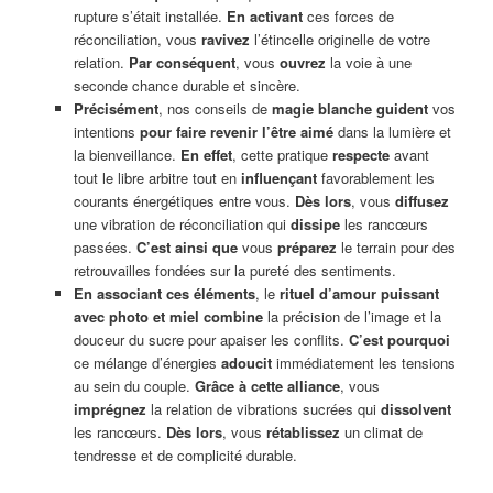
rupture s’était installée.
En activant
ces forces de
réconciliation, vous
ravivez
l’étincelle originelle de votre
relation.
Par conséquent
, vous
ouvrez
la voie à une
seconde chance durable et sincère.
Précisément
, nos conseils de
magie blanche
guident
vos
intentions
pour faire revenir l’être aimé
dans la lumière et
la bienveillance.
En effet
, cette pratique
respecte
avant
tout le libre arbitre tout en
influençant
favorablement les
courants énergétiques entre vous.
Dès lors
, vous
diffusez
une vibration de réconciliation qui
dissipe
les rancœurs
passées.
C’est ainsi que
vous
préparez
le terrain pour des
retrouvailles fondées sur la pureté des sentiments.
En associant ces éléments
, le
rituel d’amour puissant
avec photo et miel combine
la précision de l’image et la
douceur du sucre pour apaiser les conflits.
C’est pourquoi
ce mélange d’énergies
adoucit
immédiatement les tensions
au sein du couple.
Grâce à cette alliance
, vous
imprégnez
la relation de vibrations sucrées qui
dissolvent
les rancœurs.
Dès lors
, vous
rétablissez
un climat de
tendresse et de complicité durable.