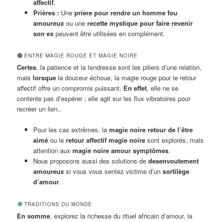
affectif
.
Prières :
Une
priere pour rendre un homme fou
amoureux
ou une
recette mystique pour faire revenir
son ex
peuvent être utilisées en complément.
ENTRE MAGIE ROUGE ET MAGIE NOIRE
Certes
, la patience et la tendresse sont les piliers d’une relation,
mais
lorsque
la douceur échoue, la magie rouge pour le retour
affectif offre un compromis puissant.
En effet
, elle ne se
contente pas d’espérer ; elle agit sur les flux vibratoires pour
recréer un lien..
Pour les cas extrêmes, la
magie noire retour de l’être
aimé
ou le
retour affectif magie noire
sont explorés, mais
attention aux
magie noire amour symptômes
.
Nous proposons aussi des solutions de
desenvoutement
amoureux
si vous vous sentez victime d’un
sortilège
d’amour
.
TRADITIONS DU MONDE
En somme
, explorez la richesse du rituel africain d’amour, la