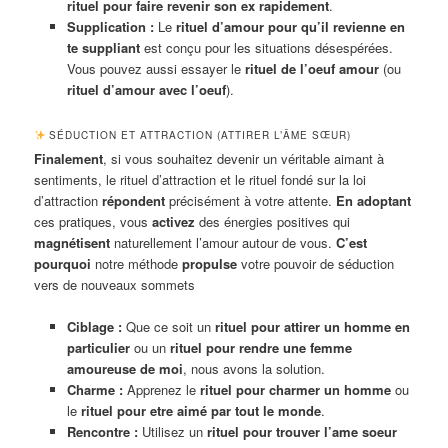
rituel pour faire revenir son ex rapidement
.
Supplication :
Le
rituel d’amour pour qu’il revienne en
te suppliant
est conçu pour les situations désespérées.
Vous pouvez aussi essayer le
rituel de l’oeuf amour
(ou
rituel d’amour avec l’oeuf
).
SÉDUCTION ET ATTRACTION (ATTIRER L’ÂME SŒUR)
Finalement
, si vous souhaitez devenir un véritable aimant à
sentiments, le rituel d’attraction et le rituel fondé sur la loi
d’attraction
répondent
précisément à votre attente.
En adoptant
ces pratiques, vous
activez
des énergies positives qui
magnétisent
naturellement l’amour autour de vous.
C’est
pourquoi
notre méthode
propulse
votre pouvoir de séduction
vers de nouveaux sommets
Ciblage :
Que ce soit un
rituel pour attirer un homme en
particulier
ou un
rituel pour rendre une femme
amoureuse de moi
, nous avons la solution.
Charme :
Apprenez le
rituel pour charmer un homme
ou
le
rituel pour etre aimé par tout le monde
.
Rencontre :
Utilisez un
rituel pour trouver l’ame soeur