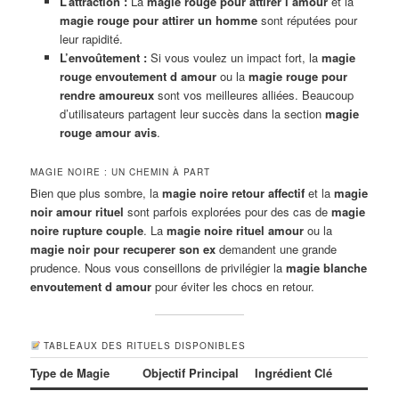
L’attraction :
La
magie rouge pour attirer l’amour
et la
magie rouge pour attirer un homme
sont réputées pour
leur rapidité.
L’envoûtement :
Si vous voulez un impact fort, la
magie
rouge envoutement d amour
ou la
magie rouge pour
rendre amoureux
sont vos meilleures alliées. Beaucoup
d’utilisateurs partagent leur succès dans la section
magie
rouge amour avis
.
MAGIE NOIRE : UN CHEMIN À PART
Bien que plus sombre, la
magie noire retour affectif
et la
magie
noir amour rituel
sont parfois explorées pour des cas de
magie
noire rupture couple
. La
magie noire rituel amour
ou la
magie noir pour recuperer son ex
demandent une grande
prudence. Nous vous conseillons de privilégier la
magie blanche
envoutement d amour
pour éviter les chocs en retour.
TABLEAUX DES RITUELS DISPONIBLES
Type de Magie
Objectif Principal
Ingrédient Clé