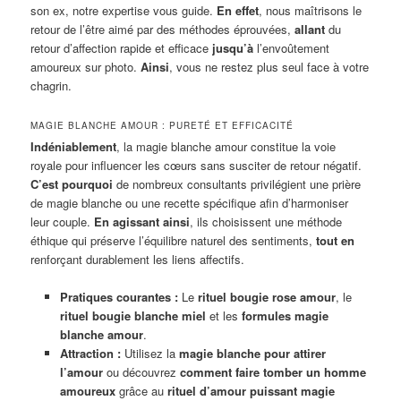
son ex, notre expertise vous guide.
En effet
, nous maîtrisons le
retour de l’être aimé par des méthodes éprouvées,
allant
du
retour d’affection rapide et efficace
jusqu’à
l’envoûtement
amoureux sur photo.
Ainsi
, vous ne restez plus seul face à votre
chagrin.
MAGIE BLANCHE AMOUR : PURETÉ ET EFFICACITÉ
Indéniablement
, la magie blanche amour constitue la voie
royale pour influencer les cœurs sans susciter de retour négatif.
C’est pourquoi
de nombreux consultants privilégient une prière
de magie blanche ou une recette spécifique afin d’harmoniser
leur couple.
En agissant ainsi
, ils choisissent une méthode
éthique qui préserve l’équilibre naturel des sentiments,
tout en
renforçant durablement les liens affectifs.
Pratiques courantes :
Le
rituel bougie rose amour
, le
rituel bougie blanche miel
et les
formules magie
blanche amour
.
Attraction :
Utilisez la
magie blanche pour attirer
l’amour
ou découvrez
comment faire tomber un homme
amoureux
grâce au
rituel d’amour puissant magie