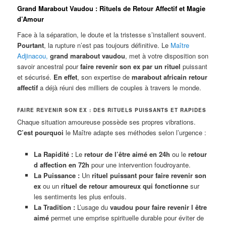
Grand Marabout Vaudou : Rituels de Retour Affectif et Magie
d’Amour
Face à la séparation, le doute et la tristesse s’installent souvent.
Pourtant
, la rupture n’est pas toujours définitive. Le
Maître
Adjinacou
,
grand marabout vaudou
, met à votre disposition son
savoir ancestral pour
faire revenir son ex par un rituel
puissant
et sécurisé.
En effet
, son expertise de
marabout africain retour
affectif
a déjà réuni des milliers de couples à travers le monde.
FAIRE REVENIR SON EX : DES RITUELS PUISSANTS ET RAPIDES
Chaque situation amoureuse possède ses propres vibrations.
C’est pourquoi
le Maître adapte ses méthodes selon l’urgence :
La Rapidité :
Le
retour de l’être aimé en 24h
ou le
retour
d affection en 72h
pour une intervention foudroyante.
La Puissance :
Un
rituel puissant pour faire revenir son
ex
ou un
rituel de retour amoureux qui fonctionne
sur
les sentiments les plus enfouis.
La Tradition :
L’usage du
vaudou pour faire revenir l être
aimé
permet une emprise spirituelle durable pour éviter de