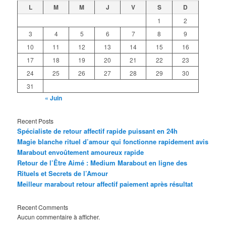
L
M
M
J
V
S
D
1
2
3
4
5
6
7
8
9
10
11
12
13
14
15
16
17
18
19
20
21
22
23
24
25
26
27
28
29
30
31
« Juin
Recent Posts
Spécialiste de retour affectif rapide puissant en 24h
Magie blanche rituel d’amour qui fonctionne rapidement avis
Marabout envoûtement amoureux rapide
Retour de l’Être Aimé : Medium Marabout en ligne des
Rituels et Secrets de l’Amour
Meilleur marabout retour affectif paiement après résultat
Recent Comments
Aucun commentaire à afficher.