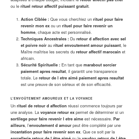
ou le
rituel retour affectif puissant gratuit
.
Action Ciblée :
Que vous cherchiez un
rituel pour faire
revenir mon ex
ou un
rituel pour faire revenir un
homme
, chaque acte est personnalisé.
Techniques Ancestrales :
Du
retour d affection avec sel
et poivre noir
au
rituel envoutement amour puissant
, le
Maître maîtrise les secrets du
retour affectif marocain
et
africain.
Sécurité Spirituelle :
En tant que
marabout sorcier
paiement apres resultat
, il garantit une transparence
totale. Le
retour de l etre aimé paiement apres resultat
est une preuve de son sérieux et de son efficacité.
L’ENVOÛTEMENT AMOUREUX ET LA VOYANCE
Un
rituel de retour d affection
réussi commence toujours par
une analyse. La
voyance retour ex
permet de déterminer si un
sortilege pour faire revenir l etre aime
est nécessaire.
Par
ailleurs
, l’
envoutement d amour
peut être complété par une
incantation pour faire revenir son ex
. Que ce soit par la
sorcellerie retour de l être aimé
ou le
vaudou retour de l être