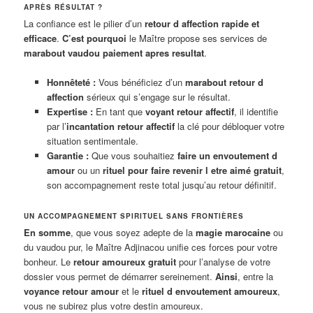
APRÈS RÉSULTAT ?
La confiance est le pilier d’un
retour d affection rapide et
efficace
.
C’est pourquoi
le Maître propose ses services de
marabout vaudou paiement apres resultat
.
Honnêteté :
Vous bénéficiez d’un
marabout retour d
affection
sérieux qui s’engage sur le résultat.
Expertise :
En tant que
voyant retour affectif
, il identifie
par l’
incantation retour affectif
la clé pour débloquer votre
situation sentimentale.
Garantie :
Que vous souhaitiez
faire un envoutement d
amour
ou un
rituel pour faire revenir l etre aimé gratuit
,
son accompagnement reste total jusqu’au retour définitif.
UN ACCOMPAGNEMENT SPIRITUEL SANS FRONTIÈRES
En somme
, que vous soyez adepte de la
magie marocaine
ou
du vaudou pur, le Maître Adjinacou unifie ces forces pour votre
bonheur. Le
retour amoureux gratuit
pour l’analyse de votre
dossier vous permet de démarrer sereinement.
Ainsi
, entre la
voyance retour amour
et le
rituel d envoutement amoureux
,
vous ne subirez plus votre destin amoureux.