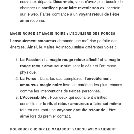
nouveaux départs.
Désormais
, vous n’avez plus besoin de
chercher un
sortilège pour faire revenir son ex
incertain
sur le web. Faites confiance à un
voyant retour de l être
aimé
reconnu.
MAGIE ROUGE ET MAGIE NOIRE : L’ÉQUILIBRE DES FORCES
L’
envoutement amoureux
demande une maîtrise parfaite des
énergies.
Ainsi
, le Maître Adjinacou utilise différentes voies :
La Passion :
La
magie rouge retour affectif
et la
magie
rouge retour amoureux
stimulent le désir et l’attirance
physique.
La Force :
Dans les cas complexes, l’
envoûtement
amoureux magie noire
lève les barrières les plus tenaces,
comme les interventions de tierces personnes.
L’Accessibilité :
Pour ceux qui souhaitent s’initier, il
conseille sur le
rituel retour amoureux à faire soi même
tout en assurant une
voyance gratuite retour de l être
aimé
lors du premier contact.
POURQUOI CHOISIR LE MARABOUT VAUDOU AVEC PAIEMENT