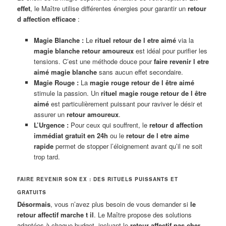
effet
, le Maître utilise différentes énergies pour garantir un
retour
d affection efficace
:
Magie Blanche :
Le
rituel retour de l etre aimé
via la
magie blanche retour amoureux
est idéal pour purifier les
tensions. C’est une méthode douce pour
faire revenir l etre
aimé magie blanche
sans aucun effet secondaire.
Magie Rouge :
La
magie rouge retour de l être aimé
stimule la passion. Un
rituel magie rouge retour de l être
aimé
est particulièrement puissant pour raviver le désir et
assurer un
retour amoureux
.
L’Urgence :
Pour ceux qui souffrent, le
retour d affection
immédiat gratuit en 24h
ou le
retour de l etre aime
rapide
permet de stopper l’éloignement avant qu’il ne soit
trop tard.
FAIRE REVENIR SON EX : DES RITUELS PUISSANTS ET
GRATUITS
Désormais
, vous n’avez plus besoin de vous demander si
le
retour affectif marche t il
. Le Maître propose des solutions
adaptées à chaque budget, incluant le
retour affectif pas cher