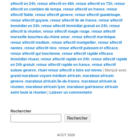
affectif en 24h
,
retour affectif en 48h
,
retour affectif en 72h
,
retour
affectif en combien de temps
,
retour affectif en france
,
retour
affectif fiable
,
retour affectif geneve
,
retour affectif guadeloupe
,
retour affectif guyane
,
retour affectif ile de france
,
retour affectif
immédiat en 24h
,
retour affectif immédiat gratuit en 24h
,
retour
affectif la réunion
,
retour affectif magie rouge
,
retour affectif
marseille bouches-du-rhône amar
,
retour affectif martinique
,
retour affectif medium
,
retour affectif montpellier
,
retour affectif
nantes
,
retour affectif nice
,
retour affectif puissant et efficace
,
retour affectif qui fonctionne
,
retour affectif rapide efficace
immédiat réussi
,
retour affectif rapide en 24h
,
retour affectif rapide
en 24h gratuit
,
retour affectif rapide en france
,
retour affectif
suisse geneve
,
rituel retour affectif a faire soi meme
|
Marqué avec
grand marabout voyant médium africain
,
marabout africain
geneve
,
marabout africain île-de-france
,
marabout africain la
réunion
,
marabout africain lyon
,
marabout guérisseur africain
saint louis la réunion
|
Laisser un commentaire
Rechercher
Rechercher
AOÛT 2026