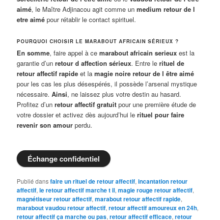
aimé
, le Maître Adjinacou agit comme un
medium retour de l
etre aimé
pour rétablir le contact spirituel.
POURQUOI CHOISIR LE MARABOUT AFRICAIN SÉRIEUX ?
En somme
, faire appel à ce
marabout africain serieux
est la
garantie d’un
retour d affection sérieux
. Entre le
rituel de
retour affectif rapide
et la
magie noire retour de l être aimé
pour les cas les plus désespérés, il possède l’arsenal mystique
nécessaire.
Ainsi
, ne laissez plus votre destin au hasard.
Profitez d’un
retour affectif gratuit
pour une première étude de
votre dossier et activez dès aujourd’hui le
rituel pour faire
revenir son amour
perdu.
Échange confidentiel
Publié dans
faire un rituel de retour affectif
,
incantation retour
affectif
,
le retour affectif marche t il
,
magie rouge retour affectif
,
magnétiseur retour affectif
,
marabout retour affectif rapide
,
marabout vaudou retour affectif
,
retour affectif amoureux en 24h
,
retour affectif ça marche ou pas
,
retour affectif efficace
,
retour