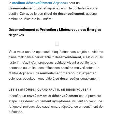
le
medium désenvoûtement
Adjinacou
pour un
désenvoûtement total
et reprenez enfin le contrôle de votre
destin.
Car
avec le bon
rituel de désenvoûtement
, aucune
ombre ne résiste à la lumière
.
Désenvoûtement et Protection : Libérez-vous des Énergies
Négatives
Vous vous sentez oppressé, bloqué dans vos projets ou victime
d’une malchance persistante ?
Désenvoûtement, c’est quoi
au
juste ? Il s’agit d’un processus spirituel visant à purifier une
personne ou un lieu des influences occultes malveillantes. Le
Maître Adjinacou,
désenvoûtement marabout
et expert en
sciences occultes, vous aide à
se désenvoûter
durablement.
LES SYMPTÔMES : QUAND FAUT-IL SE DÉSENVOÛTER ?
Identifier un
envoûtement et désenvoûtement
est la première
étape. Les
désenvoûtement symptômes
incluent souvent une
fatigue chronique, des cauchemars répétés, ou un sentiment de
présence.