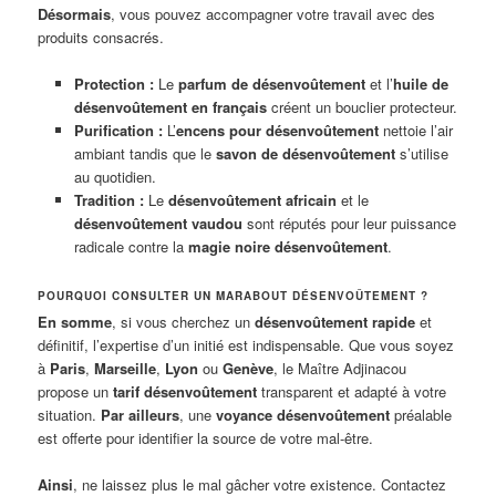
Désormais
, vous pouvez accompagner votre travail avec des
produits consacrés.
Protection :
Le
parfum de désenvoûtement
et l’
huile de
désenvoûtement en français
créent un bouclier protecteur.
Purification :
L’
encens pour désenvoûtement
nettoie l’air
ambiant tandis que le
savon de désenvoûtement
s’utilise
au quotidien.
Tradition :
Le
désenvoûtement africain
et le
désenvoûtement vaudou
sont réputés pour leur puissance
radicale contre la
magie noire désenvoûtement
.
POURQUOI CONSULTER UN MARABOUT DÉSENVOÛTEMENT ?
En somme
, si vous cherchez un
désenvoûtement rapide
et
définitif, l’expertise d’un initié est indispensable. Que vous soyez
à
Paris
,
Marseille
,
Lyon
ou
Genève
, le Maître Adjinacou
propose un
tarif désenvoûtement
transparent et adapté à votre
situation.
Par ailleurs
, une
voyance désenvoûtement
préalable
est offerte pour identifier la source de votre mal-être.
Ainsi
, ne laissez plus le mal gâcher votre existence. Contactez