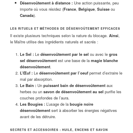
Désenvoûtement à distance :
Une action puissante, peu
importe où vous résidez (
France
,
Belgique
,
Suisse
ou
Canada
).
LES RITUELS ET MÉTHODES DE DÉSENVOÛTEMENT EFFICACES
Il existe plusieurs techniques selon la nature du blocage.
Ainsi
,
le Maître utilise des ingrédients naturels et sacrés :
Le Sel :
Le
désenvoûtement par le sel
ou avec le
gros
sel désenvoûtement
est une base de la
magie blanche
désenvoûtement
.
L’Œuf :
Le
désenvoûtement par l’oeuf
permet d’extraire le
mal par absorption.
Le Bain :
Un
puissant bain de désenvoûtement
aux
herbes ou un
savon de désenvoûtement au sel
purifie les
couches profondes de l’aura.
Les Bougies :
L’usage de la
bougie noire
désenvoûtement
sert à absorber les énergies négatives
avant de les détruire.
SECRETS ET ACCESSOIRES : HUILE, ENCENS ET SAVON