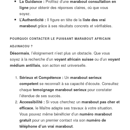
La Guidance :
Profitez d’une
marabout consultation en
ligne
pour obtenir des réponses claires, où que vous
soyez.
L’Authenticité :
Il figure en tête de la
liste des vrai
marabout
grâce à ses résultats concrets et vérifiables.
POURQUOI CONTACTER LE PUISSANT MARABOUT AFRICAIN
ADJINACOU ?
Désormais
, l’éloignement n’est plus un obstacle. Que vous
soyez à la recherche d’un
voyant africain suisse
ou d’un
voyant
médium antillais
, son action est universelle.
Sérieux et Compétence :
Un
marabout serieux
competent
se reconnaît à sa capacité d’écoute. Consultez
chaque
temoignage marabout serieux
pour constater
l’étendue de ses succès.
Accessibilité :
Si vous cherchez un
marabout pas cher et
efficace
, le Maître adapte ses travaux à votre situation.
Vous pouvez même bénéficier d’un
numéro marabout
gratuit
pour un premier contact via son
numéro de
téléphone d’un vrai marabout
.