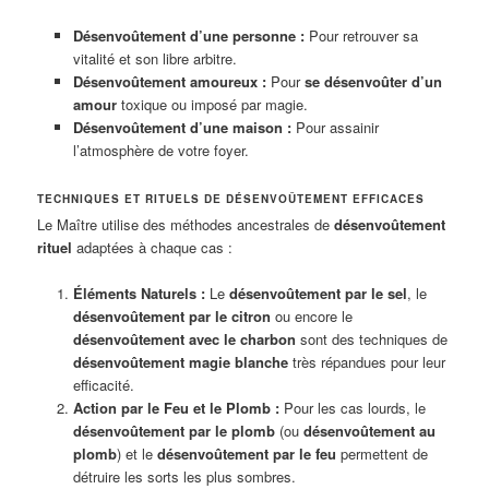
Désenvoûtement d’une personne :
Pour retrouver sa
vitalité et son libre arbitre.
Désenvoûtement amoureux :
Pour
se désenvoûter d’un
amour
toxique ou imposé par magie.
Désenvoûtement d’une maison :
Pour assainir
l’atmosphère de votre foyer.
TECHNIQUES ET RITUELS DE DÉSENVOÛTEMENT EFFICACES
Le Maître utilise des méthodes ancestrales de
désenvoûtement
rituel
adaptées à chaque cas :
Éléments Naturels :
Le
désenvoûtement par le sel
, le
désenvoûtement par le citron
ou encore le
désenvoûtement avec le charbon
sont des techniques de
désenvoûtement magie blanche
très répandues pour leur
efficacité.
Action par le Feu et le Plomb :
Pour les cas lourds, le
désenvoûtement par le plomb
(ou
désenvoûtement au
plomb
) et le
désenvoûtement par le feu
permettent de
détruire les sorts les plus sombres.