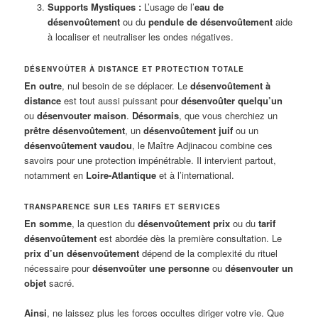
Supports Mystiques :
L’usage de l’
eau de
désenvoûtement
ou du
pendule de désenvoûtement
aide
à localiser et neutraliser les ondes négatives.
DÉSENVOÛTER À DISTANCE ET PROTECTION TOTALE
En outre
, nul besoin de se déplacer. Le
désenvoûtement à
distance
est tout aussi puissant pour
désenvoûter quelqu’un
ou
désenvouter maison
.
Désormais
, que vous cherchiez un
prêtre désenvoûtement
, un
désenvoûtement juif
ou un
désenvoûtement vaudou
, le Maître Adjinacou combine ces
savoirs pour une protection impénétrable. Il intervient partout,
notamment en
Loire-Atlantique
et à l’international.
TRANSPARENCE SUR LES TARIFS ET SERVICES
En somme
, la question du
désenvoûtement prix
ou du
tarif
désenvoûtement
est abordée dès la première consultation. Le
prix d’un désenvoûtement
dépend de la complexité du rituel
nécessaire pour
désenvoûter une personne
ou
désenvouter un
objet
sacré.
Ainsi
, ne laissez plus les forces occultes diriger votre vie. Que