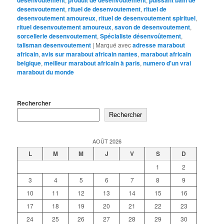
desenvoutement
produit de désenvoûtement
puissant bain de
desenvoutement
,
rituel de desenvoutement
,
rituel de
desenvoutement amoureux
,
rituel de desenvoutement spirituel
,
rituel desenvoutement amoureux
,
savon de desenvoutement
,
sorcellerie desenvoutement
,
Spécialiste désenvoûtement
,
talisman desenvoutement
|
Marqué avec
adresse marabout
africain
,
avis sur marabout africain nantes
,
marabout africain
belgique
,
meilleur marabout africain à paris
,
numero d'un vrai
marabout du monde
Rechercher
Rechercher
AOÛT 2026
L
M
M
J
V
S
D
1
2
3
4
5
6
7
8
9
10
11
12
13
14
15
16
17
18
19
20
21
22
23
24
25
26
27
28
29
30