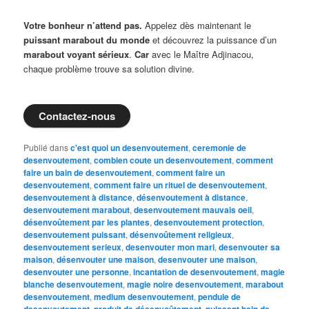
Votre bonheur n’attend pas.
Appelez dès maintenant le
puissant marabout du monde
et découvrez la puissance d’un
marabout voyant sérieux
.
Car
avec le Maître Adjinacou,
chaque problème trouve sa solution divine.
Contactez-nous
Publié dans
c'est quoi un desenvoutement
,
ceremonie de
desenvoutement
,
combien coute un desenvoutement
,
comment
faire un bain de desenvoutement
,
comment faire un
desenvoutement
,
comment faire un rituel de desenvoutement
,
desenvoutement à distance
,
désenvoutement à distance
,
desenvoutement marabout
,
desenvoutement mauvais oeil
,
désenvoûtement par les plantes
,
desenvoutement protection
,
desenvoutement puissant
,
désenvoûtement religieux
,
desenvoutement serieux
,
desenvouter mon mari
,
desenvouter sa
maison
,
désenvouter une maison
,
desenvouter une maison
,
desenvouter une personne
,
incantation de desenvoutement
,
magie
blanche desenvoutement
,
magie noire desenvoutement
,
marabout
desenvoutement
,
medium desenvoutement
,
pendule de
,
,