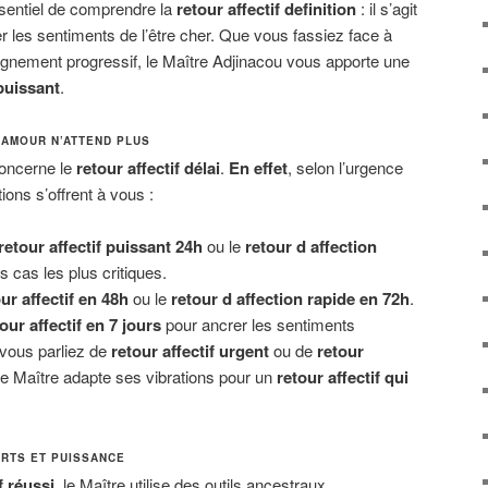
sentiel de comprendre la
retour affectif definition
: il s’agit
ver les sentiments de l’être cher. Que vous fassiez face à
oignement progressif, le Maître Adjinacou vous apporte une
puissant
.
L’AMOUR N’ATTEND PLUS
concerne le
retour affectif délai
.
En effet
, selon l’urgence
tions s’offrent à vous :
retour affectif puissant 24h
ou le
retour d affection
s cas les plus critiques.
ur affectif en 48h
ou le
retour d affection rapide en 72h
.
our affectif en 7 jours
pour ancrer les sentiments
 vous parliez de
retour affectif urgent
ou de
retour
 le Maître adapte ses vibrations pour un
retour affectif qui
ORTS ET PUISSANCE
f réussi
, le Maître utilise des outils ancestraux.