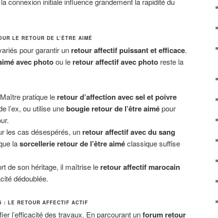
 la connexion initiale influence grandement la rapidité du
OUR LE RETOUR DE L’ÊTRE AIMÉ
variés pour garantir un
retour affectif puissant et efficace
.
 aimé avec photo
ou le
retour affectif avec photo
reste la
Maître pratique le
retour d’affection avec sel et poivre
de l’ex, ou utilise une
bougie retour de l’être aimé
pour
ur.
r les cas désespérés, un
retour affectif avec du sang
 que la
sorcellerie retour de l’être aimé
classique suffise
rt de son héritage, il maîtrise le
retour affectif marocain
acité dédoublée.
: LE RETOUR AFFECTIF ACTIF
érifier l’efficacité des travaux. En parcourant un
forum retour