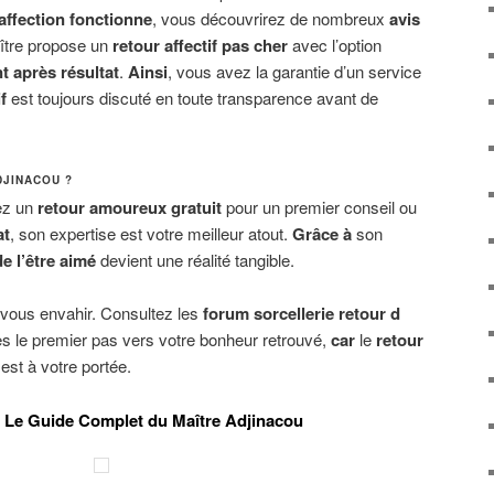
affection fonctionne
, vous découvrirez de nombreux
avis
aître propose un
retour affectif pas cher
avec l’option
t après résultat
.
Ainsi
, vous avez la garantie d’un service
f
est toujours discuté en toute transparence avant de
.
DJINACOU ?
ez un
retour amoureux gratuit
pour un premier conseil ou
at
, son expertise est votre meilleur atout.
Grâce à
son
de l’être aimé
devient une réalité tangible.
e vous envahir. Consultez les
forum sorcellerie retour d
tes le premier pas vers votre bonheur retrouvé,
car
le
retour
est à votre portée.
 : Le Guide Complet du Maître Adjinacou