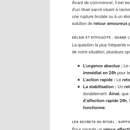
Avant de commencer, il est es
d’un rituel sacré visant à ravi
une rupture brutale ou à un él
solution de
retour amoureux 
DÉLAIS ET EFFICACITÉ : QUAND 
La question la plus fréquente 
de votre situation, plusieurs op
L’urgence absolue :
Le
immédiat en 24h
pour le
L’action rapide :
Le
reto
La stabilisation :
Un
ret
durablement.
Ainsi
, que
d’affection rapide 24h
,
fonctionne
.
LES SECRETS DU RITUEL : SUPP
Pour garantir un
retour affecti