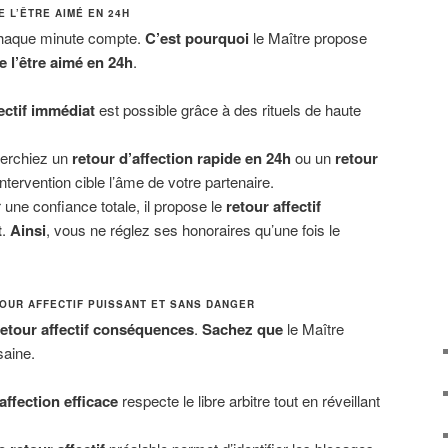
 L’ÊTRE AIMÉ EN 24H
 chaque minute compte.
C’est pourquoi
le Maître propose
e l’être aimé en 24h
.
ectif immédiat
est possible grâce à des rituels de haute
erchiez un
retour d’affection rapide en 24h
ou un
retour
ntervention cible l’âme de votre partenaire.
 une confiance totale, il propose le
retour affectif
t
.
Ainsi
, vous ne réglez ses honoraires qu’une fois le
OUR AFFECTIF PUISSANT ET SANS DANGER
retour affectif conséquences
.
Sachez que
le Maître
saine.
affection efficace
respecte le libre arbitre tout en réveillant