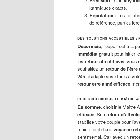
Précision :
Une
voyance
karmiques exacts.
Réputation :
Les nombr
de référence, particulièr
DES SOLUTIONS ACCESSIBLES : 
Désormais
, l’espoir est à la
immédiat gratuit
pour initier l
les
retour affectif avis
, vous 
souhaitiez un
retour de l’être
24h
, il adapte ses rituels à vo
retour etre aimé efficace
même
POURQUOI CHOISIR LE MAÎTRE A
En somme
, choisir le Maître 
efficace
. Son
retour d’affect
stabilise votre couple pour l’av
maintenant d’une
voyance reto
sentimental.
Car
avec un
reto