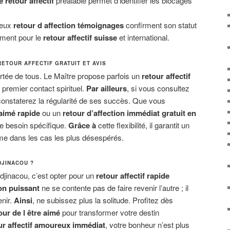
 retour affectif
préalable permet d’identifier les blocages
eux
retour d affection témoignages
confirment son statut
ement pour le
retour affectif suisse
et international.
RETOUR AFFECTIF GRATUIT ET AVIS
 portée de tous. Le Maître propose parfois un
retour affectif
e premier contact spirituel.
Par ailleurs
, si vous consultez
constaterez la régularité de ses succès. Que vous
 aimé rapide
ou un
retour d’affection immédiat gratuit en
tre besoin spécifique.
Grâce à
cette flexibilité, il garantit un
 dans les cas les plus désespérés.
DJINACOU ?
Adjinacou, c’est opter pour un
retour affectif rapide
ion puissant
ne se contente pas de faire revenir l’autre ; il
enir.
Ainsi
, ne subissez plus la solitude. Profitez dès
ur de l être aimé
pour transformer votre destin
ur affectif amoureux immédiat
, votre bonheur n’est plus