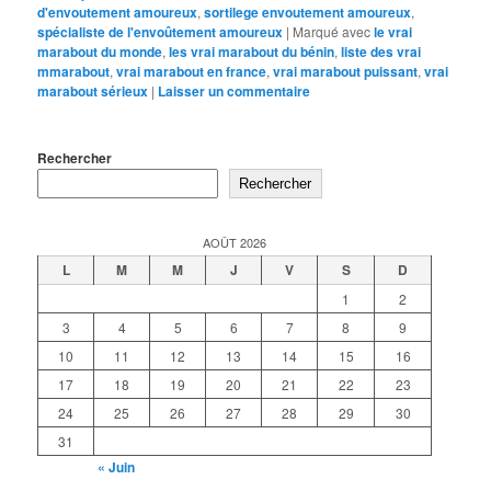
d'envoutement amoureux
,
sortilege envoutement amoureux
,
spécialiste de l'envoûtement amoureux
|
Marqué avec
le vrai
marabout du monde
,
les vrai marabout du bénin
,
liste des vrai
mmarabout
,
vrai marabout en france
,
vrai marabout puissant
,
vrai
marabout sérieux
|
Laisser un commentaire
Rechercher
Rechercher
AOÛT 2026
L
M
M
J
V
S
D
1
2
3
4
5
6
7
8
9
10
11
12
13
14
15
16
17
18
19
20
21
22
23
24
25
26
27
28
29
30
31
« Juin