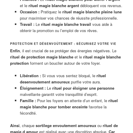
et le
rituel magie blanche argent
débloquent vos revenus.
Occasion :
Pratiquez le
rituel magie blanche pleine lune
pour maximiser vos chances de réussite professionnelle.
Travail :
Le
rituel magie blanche travail
vous aide à
obtenir la promotion ou l’emploi de vos rêves.
PROTECTION ET DÉSENVOÛTEMENT : SÉCURISEZ VOTRE VIE
Enfin
, il est crucial de se protéger des énergies négatives. Le
rituel de protection magie blanche
et le
rituel magie blanche
protection
forment un bouclier autour de votre foyer.
Libération :
Si vous vous sentez bloqué, le
rituel
desenvoutement amoureux
purifie votre aura.
Éloignement :
Le
rituel pour éloigner une personne
malveillante garantit votre tranquillité d’esprit.
Famille :
Pour les foyers en attente d’un enfant, le
rituel
magie blanche pour tomber enceinte
favorise la
fécondité.
Ainsi
, chaque
sortilege envoutement amoureux
ou
rituel de
magie d amour
est réalisé avec une discrétion absolue.
Car