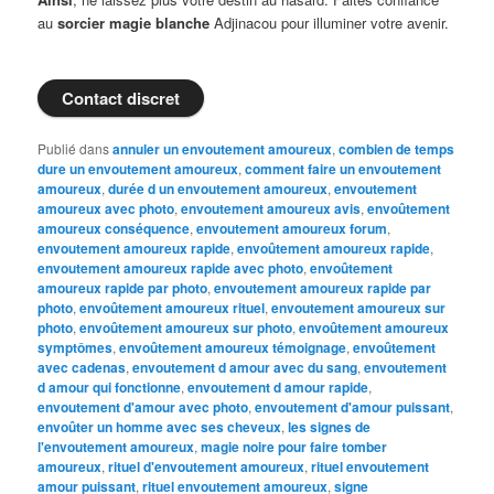
au
sorcier magie blanche
Adjinacou pour illuminer votre avenir.
Contact discret
Publié dans
annuler un envoutement amoureux
,
combien de temps
dure un envoutement amoureux
,
comment faire un envoutement
amoureux
,
durée d un envoutement amoureux
,
envoutement
amoureux avec photo
,
envoutement amoureux avis
,
envoûtement
amoureux conséquence
,
envoutement amoureux forum
,
envoutement amoureux rapide
,
envoûtement amoureux rapide
,
envoutement amoureux rapide avec photo
,
envoûtement
amoureux rapide par photo
,
envoutement amoureux rapide par
photo
,
envoûtement amoureux rituel
,
envoutement amoureux sur
photo
,
envoûtement amoureux sur photo
,
envoûtement amoureux
symptômes
,
envoûtement amoureux témoignage
,
envoûtement
avec cadenas
,
envoutement d amour avec du sang
,
envoutement
d amour qui fonctionne
,
envoutement d amour rapide
,
envoutement d'amour avec photo
,
envoutement d'amour puissant
,
envoûter un homme avec ses cheveux
,
les signes de
l'envoutement amoureux
,
magie noire pour faire tomber
amoureux
,
rituel d'envoutement amoureux
,
rituel envoutement
amour puissant
,
rituel envoutement amoureux
,
signe