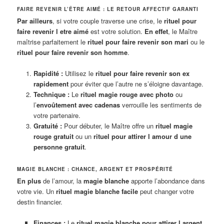
FAIRE REVENIR L’ÊTRE AIMÉ : LE RETOUR AFFECTIF GARANTI
Par ailleurs
, si votre couple traverse une crise, le
rituel pour
faire revenir l etre aimé
est votre solution.
En effet
, le Maître
maîtrise parfaitement le
rituel pour faire revenir son mari
ou le
rituel pour faire revenir son homme
.
Rapidité :
Utilisez le
rituel pour faire revenir son ex
rapidement
pour éviter que l’autre ne s’éloigne davantage.
Technique :
Le
rituel magie rouge avec photo
ou
l’
envoûtement avec cadenas
verrouille les sentiments de
votre partenaire.
Gratuité :
Pour débuter, le Maître offre un
rituel magie
rouge gratuit
ou un
rituel pour attirer l amour d une
personne gratuit
.
MAGIE BLANCHE : CHANCE, ARGENT ET PROSPÉRITÉ
En plus
de l’amour, la
magie blanche
apporte l’abondance dans
votre vie. Un
rituel magie blanche facile
peut changer votre
destin financier.
Finances :
Le
rituel magie blanche pour attirer l argent