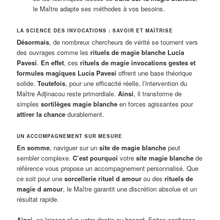
le Maître adapte ses méthodes à vos besoins.
LA SCIENCE DES INVOCATIONS : SAVOIR ET MAÎTRISE
Désormais
, de nombreux chercheurs de vérité se tournent vers
des ouvrages comme les
rituels de magie blanche Lucia
Pavesi
.
En effet
, ces
rituels de magie invocations gestes et
formules magiques Lucia Pavesi
offrent une base théorique
solide.
Toutefois
, pour une efficacité réelle, l’intervention du
Maître Adjinacou reste primordiale.
Ainsi
, il transforme de
simples
sortilèges magie blanche
en forces agissantes pour
attirer la chance
durablement.
UN ACCOMPAGNEMENT SUR MESURE
En somme
, naviguer sur un
site de magie blanche
peut
sembler complexe.
C’est pourquoi
votre
site magie blanche
de
référence vous propose un accompagnement personnalisé. Que
ce soit pour une
sorcellerie rituel d amour
ou des
rituels de
magie d amour
, le Maître garantit une discrétion absolue et un
résultat rapide.
Ainsi
, ne laissez plus votre destin au hasard. Faites confiance