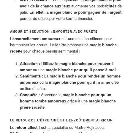
avoir de la chance aux jeux
augmente vos probabilités de
gain.
En effet
, la
magie blanche pour gagner de l argent
permet de débloquer votre karma financier.
AMOUR ET SÉDUCTION : ENVOÛTER AVEC PURETÉ
L’
ensorcellement amoureux
est une solution efficace pour
harmoniser les cœurs. Le Maître propose une
magie blanche
recette
pour chaque besoin sentimental :
Attraction :
Utilisez la
magie blanche pour trouver l
amour
ou une
magie blanche pour qu il pense à moi
.
Sentiments :
La
magie blanche pour rendre un homme
amoureux
ou la
magie blanche pour qu il m aime
crée
un lien sincère.
Conquête :
Apprenez la
magie blanche pour qu un
homme tombe amoureux
grâce à une
magie blanche
priere
secrète.
LE RETOUR DE L’ÊTRE AIMÉ ET L’ENVOÛTEMENT AFRICAIN
Le
retour affectif
est la spécialité du Maître Adjinacou.