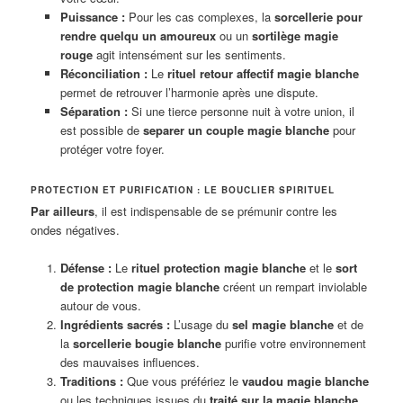
Puissance :
Pour les cas complexes, la
sorcellerie pour
rendre quelqu un amoureux
ou un
sortilège magie
rouge
agit intensément sur les sentiments.
Réconciliation :
Le
rituel retour affectif magie blanche
permet de retrouver l’harmonie après une dispute.
Séparation :
Si une tierce personne nuit à votre union, il
est possible de
separer un couple magie blanche
pour
protéger votre foyer.
PROTECTION ET PURIFICATION : LE BOUCLIER SPIRITUEL
Par ailleurs
, il est indispensable de se prémunir contre les
ondes négatives.
Défense :
Le
rituel protection magie blanche
et le
sort
de protection magie blanche
créent un rempart inviolable
autour de vous.
Ingrédients sacrés :
L’usage du
sel magie blanche
et de
la
sorcellerie bougie blanche
purifie votre environnement
des mauvaises influences.
Traditions :
Que vous préfériez le
vaudou magie blanche
ou les techniques issues du
traité sur la magie blanche
,