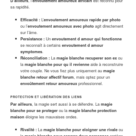
D’ailleurs
, l’
envoutement amoureux africain
est reconnu pour
sa rapidité.
Efficacité :
L’
envoutement amoureux rapide par photo
ou l’
envoutement amoureux avec photo
agit directement
sur l’âme.
Persistance :
Un
envoutement d amour qui fonctionne
se reconnaît à certains
envoutement d amour
symptomes
.
Réconciliation :
La
magie blanche recuperer son ex
ou
la
magie blanche pour qu il revienne
aide à reconstruire
votre couple. Ne vous fiez plus uniquement au
magie
blanche retour affectif forum
, mais optez pour un
envoûtement retour amoureux
professionnel.
PROTECTION ET LIBÉRATION DES LIENS
Par ailleurs
, la magie sert aussi à se défendre. La
magie
blanche pour se proteger
ou la
magie blanche protection
maison
éloigne les mauvaises ondes.
Rivalité :
La
magie blanche pour eloigner une rivale
ou
la
magie blanche pour separer deux personnes
protège