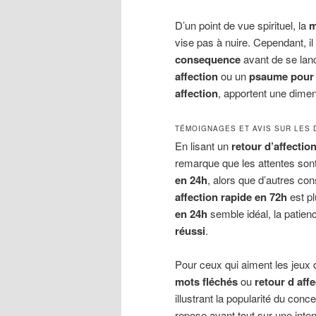
D’un point de vue spirituel, la
m
vise pas à nuire. Cependant, il 
consequence
avant de se lanc
affection
ou un
psaume pour l
affection
, apportent une dime
TÉMOIGNAGES ET AVIS SUR LES 
En lisant un
retour d’affecti
remarque que les attentes son
en 24h
, alors que d’autres co
affection rapide en 72h
est pl
en 24h
semble idéal, la patie
réussi
.
Pour ceux qui aiment les jeux 
mots fléchés
ou
retour d aff
illustrant la popularité du conc
repose avant tout sur une inten