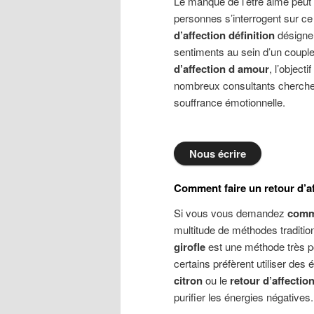
Le manque de l’être aimé peut
personnes s’interrogent sur c
d’affection définition
désigne 
sentiments au sein d’un coupl
d’affection d amour
, l’object
nombreux consultants cherch
souffrance émotionnelle.
Nous écrire
Comment faire un retour d’af
Si vous vous demandez
comme
multitude de méthodes traditio
girofle
est une méthode très po
certains préfèrent utiliser de
citron
ou le
retour d’affectio
purifier les énergies négatives.