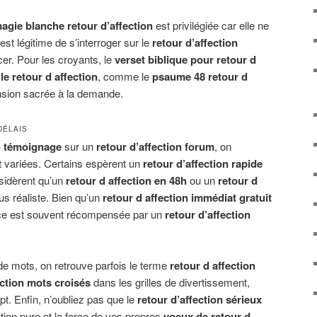
agie blanche retour d’affection
est privilégiée car elle ne
est légitime de s’interroger sur le
retour d’affection
er. Pour les croyants, le
verset biblique pour retour d
e retour d affection
, comme le
psaume 48 retour d
nsion sacrée à la demande.
DÉLAIS
on témoignage
sur un
retour d’affection forum
, on
t variées. Certains espèrent un
retour d’affection rapide
nsidèrent qu’un
retour d affection en 48h
ou un
retour d
us réaliste. Bien qu’un
retour d affection immédiat gratuit
nce est souvent récompensée par un
retour d’affection
de mots, on retrouve parfois le terme
retour d affection
ection mots croisés
dans les grilles de divertissement,
ept. Enfin, n’oubliez pas que le
retour d’affection sérieux
tion pure et la force de vos propres
voeux de retour d