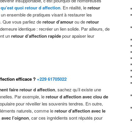
 devenir insupportable, c’est pourquoi de nombreuses
e
qu’est quoi retour d affection
.
En réalité, le
retour
un ensemble de pratiques visant à restaurer les
e. Que vous parliez de
retour d’amour
ou de
retour
if demeure identique : recréer un lien solide. Par ailleurs, de
ent un
retour d’affection rapide
pour apaiser leur
fection efficace ?
+229 61705022
nt faire retour d affection
, sachez qu’il existe une
nnelles. Par exemple, le
retour d affection avec clou de
pulaire pour réveiller les souvenirs tendres. En outre,
s éléments naturels, comme le
retour d’affection avec le
n avec l’oignon
, car ces ingrédients sont réputés pour