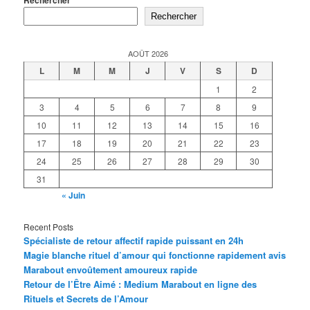
Rechercher
Rechercher
AOÛT 2026
L
M
M
J
V
S
D
1
2
3
4
5
6
7
8
9
10
11
12
13
14
15
16
17
18
19
20
21
22
23
24
25
26
27
28
29
30
31
« Juin
Recent Posts
Spécialiste de retour affectif rapide puissant en 24h
Magie blanche rituel d’amour qui fonctionne rapidement avis
Marabout envoûtement amoureux rapide
Retour de l’Être Aimé : Medium Marabout en ligne des
Rituels et Secrets de l’Amour