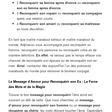
2
Reconquerir sa femme apres divorce
ou
reconquerir
son ex femme apres divorce
.
3
Reconquerir son copain
ou
reconquerir sa compagne
après une relation courte.
4
Reconquerir son amant
ou
reconquerir sa maitresse
en toute discrétion.
En tant que maître marabout sérieux et maître marabout du
monde, Adjinacou vous accompagne pour reconquérir un
homme, reconquérir une personne ou reconquérir votre ex de
manière définitive.
En effet
, ne laissez pas le temps effacer vos
chances de reconquérir son épouse ou de reconquérir son ex-
mari.
Ainsi
, contactez dès aujourd’hui l’un des puissants
marabouts du monde pour retrouver le bonheur conjugal.
Le Message d’Amour pour Reconquérir son Ex : La Force
des Mots et de la Magie
Trouver le bon
message pour reconquérir
l’être aimé est
souvent un défi de taille. Que vous cherchiez un
message
d’amour pour reconquérir son homme
ou un
message pour
récupérer sa chérie
, les mots doivent toucher l’âme. Cependant,