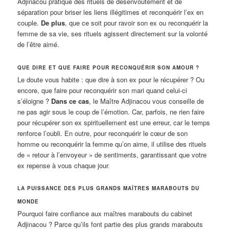
Adjinacou pratique des rituels de désenvoûtement et de
séparation pour briser les liens illégitimes et reconquérir l’ex en
couple.
De plus
, que ce soit pour ravoir son ex ou reconquérir la
femme de sa vie, ses rituels agissent directement sur la volonté
de l’être aimé.
QUE DIRE ET QUE FAIRE POUR RECONQUÉRIR SON AMOUR ?
Le doute vous habite : que dire à son ex pour le récupérer ? Ou
encore, que faire pour reconquérir son mari quand celui-ci
s’éloigne ?
Dans ce cas
, le Maître Adjinacou vous conseille de
ne pas agir sous le coup de l’émotion. Car, parfois, ne rien faire
pour récupérer son ex spirituellement est une erreur, car le temps
renforce l’oubli. En outre, pour reconquérir le cœur de son
homme ou reconquérir la femme qu’on aime, il utilise des rituels
de « retour à l’envoyeur » de sentiments, garantissant que votre
ex repense à vous chaque jour
.
LA PUISSANCE DES PLUS GRANDS MAÎTRES MARABOUTS DU
MONDE
Pourquoi faire confiance aux maîtres marabouts du cabinet
Adjinacou ? Parce qu’ils font partie des plus grands marabouts