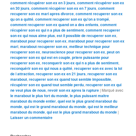
comment récupérer son ex en 3 jours
,
comment récupérer son ex
en 30 jours
,
comment récupérer son ex en 7 jours
,
comment
recuperer son ex mari apres divorce
,
comment recuperer son ex
qu on a quitté
,
comment recuperer son ex qu'on a trompé
,
comment recuperer son ex quand on a des enfants
,
comment
récupérer son ex qui n a plus de sentiment
,
comment recuperer
son ex qui nous aime plus
,
est il possible de recuperer son ex
,
marabout pour recuperer son ex
,
marabout pour recuperer son ex
mari
,
marabout recuperer son ex
,
meilleur technique pour
recuperer son ex
,
neuroscience pour recuperer son ex
,
peut on
recuperer son ex qui est en couple
,
priere puissante pour
recuperer son ex
,
reconquerir son ex qui n a plus de sentiment
,
reconquérir son ex qui nous a quitté
,
recuperer son ex avec la loi
de l attraction
,
recuperer son ex en 21 jours
,
recuperer son ex
marabout
,
recuperer son ex quand tout semble impossible
,
récupérer son ex quand tout semble perdu
,
recuperer son ex qui
ne veut plus de nous
,
revoir son ex apres la rupture
|
Marqué avec
le marabout le plus fort du monde
,
le plus puissant maitre
marabout du monde entier
,
quel est le plus grand marabout du
monde
,
qui est le grand marabout du monde
,
qui est le meilleur
marabout du monde
,
qui est le plus grand marabout du monde
|
Laisser un commentaire