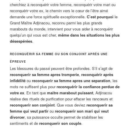
cherchiez à reconquérir votre femme, reconquérir votre mari ou
reconquérir votre ex, le chemin vers le cœur de l’être aimé
demande une force spirituelle exceptionnelle.
C’est pourquoi
le
Grand Maître Adjinacou, reconnu parmi les plus grands
marabouts du monde, intervient pour vous aider à reconquérir
quelqu’un qui vous est cher,
même dans les situations les plus
désespérées
.
RECONQUÉRIR SA FEMME OU SON CONJOINT APRÈS UNE
ÉPREUVE
Les blessures du passé peuvent être profondes. S’il s’agit de
reconquerir sa femme apres tromperie
,
reconquérir après
infidélité
ou
reconquerir sa femme apres une separation
, les
mots ne suffisent plus pour
reconquérir la confiance perdue de
votre ex
. En tant que
maitre marabout puissant
, Adjinacou
réalise des rituels de purification pour effacer les rancœurs et
reconquerir son conjoint
. Que vous deviez
reconquerir sa
femme qui veut partir
ou
reconquerir son mari qui veut
divorcer
, sa puissance occulte permet de stabiliser les
sentiments et de
reconquerir son couple
.