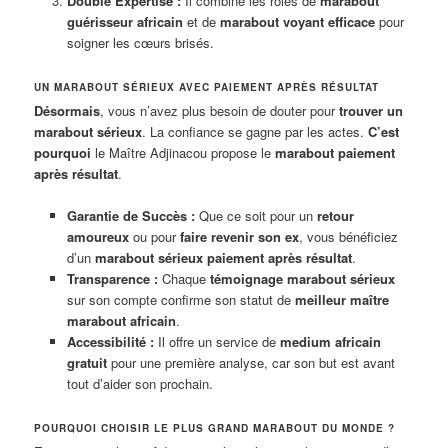
Double Expertise :
Il combine les rôles de
marabout
guérisseur africain
et de
marabout voyant efficace
pour
soigner les cœurs brisés.
UN MARABOUT SÉRIEUX AVEC PAIEMENT APRÈS RÉSULTAT
Désormais
, vous n’avez plus besoin de douter pour
trouver un
marabout sérieux
. La confiance se gagne par les actes.
C’est
pourquoi
le Maître Adjinacou propose le
marabout paiement
après résultat
.
Garantie de Succès :
Que ce soit pour un
retour
amoureux
ou pour
faire revenir son ex
, vous bénéficiez
d’un
marabout sérieux paiement après résultat
.
Transparence :
Chaque
témoignage marabout sérieux
sur son compte confirme son statut de
meilleur maître
marabout africain
.
Accessibilité :
Il offre un service de
medium africain
gratuit
pour une première analyse, car son but est avant
tout d’aider son prochain.
POURQUOI CHOISIR LE PLUS GRAND MARABOUT DU MONDE ?