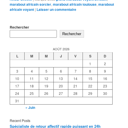
marabout africain sorcier
,
marabout africain toulouse
,
marabout
africain voyant
|
Laisser un commentaire
Rechercher
Rechercher
AOÛT 2026
L
M
M
J
V
S
D
1
2
3
4
5
6
7
8
9
10
11
12
13
14
15
16
17
18
19
20
21
22
23
24
25
26
27
28
29
30
31
« Juin
Recent Posts
Spécialiste de retour affectif rapide puissant en 24h