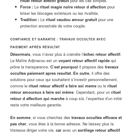
rituel retour affectif gratuit
pour les cas simples.
Force :
Le
rituel magie noire retour d affection
pour
briser les blocages extérieurs ou les rivalités.
Tradition :
Le
rituel vaudou amour gratuit
pour une
protection ancestrale de votre couple.
CONFIANCE ET GARANTIE : TRAVAUX OCCULTES AVEC
PAIEMENT APRÈS RÉSULTAT
Désormais
, vous n’avez plus à craindre l’
échec retour affectif
.
Le Maître Adjinacou est un
voyant retour affectif rapide
qui
prône la transparence.
C’est pourquoi
il propose des
travaux
occultes paiement apres resultat
.
En outre
, il offre des
solutions pour ceux qui souhaitent s’investir personnellement,
comme le
rituel retour affectif a faire soi meme
ou le
rituel
retour amoureux à faire soi même
. Cependant, pour un
rituel
retour d affection qui marche
à coup sûr, l’expertise d’un initié
reste votre meilleure garantie.
En somme
, si vous cherchez des
travaux occultes efficace et
pas cher
, vous êtes à la bonne adresse. Ne laissez plus la
tristesse diriger votre vie,
car
avec un
sortilege retour affectif