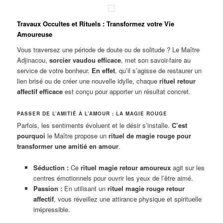
Travaux Occultes et Rituels : Transformez votre Vie
Amoureuse
Vous traversez une période de doute ou de solitude ? Le Maître
Adjinacou,
sorcier vaudou efficace
, met son savoir-faire au
service de votre bonheur.
En effet
, qu’il s’agisse de restaurer un
lien brisé ou de créer une nouvelle idylle, chaque
rituel retour
affectif efficace
est conçu pour apporter un résultat concret.
PASSER DE L’AMITIÉ À L’AMOUR : LA MAGIE ROUGE
Parfois, les sentiments évoluent et le désir s’installe.
C’est
pourquoi
le Maître propose un
rituel de magie rouge pour
transformer une amitié en amour
.
Séduction :
Ce
rituel magie retour amoureux
agit sur les
centres émotionnels pour ouvrir les yeux de l’être aimé.
Passion :
En utilisant un
rituel magie rouge retour
affectif
, vous réveillez une attirance physique et spirituelle
irrépressible.