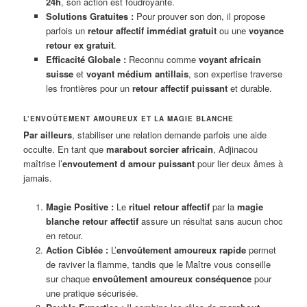
24h
, son action est foudroyante.
Solutions Gratuites :
Pour prouver son don, il propose
parfois un
retour affectif immédiat gratuit
ou une
voyance
retour ex gratuit
.
Efficacité Globale :
Reconnu comme
voyant africain
suisse
et
voyant médium antillais
, son expertise traverse
les frontières pour un
retour affectif puissant
et durable.
L’ENVOÛTEMENT AMOUREUX ET LA MAGIE BLANCHE
Par ailleurs
, stabiliser une relation demande parfois une aide
occulte. En tant que
marabout sorcier africain
, Adjinacou
maîtrise l’
envoutement d amour puissant
pour lier deux âmes à
jamais.
Magie Positive :
Le
rituel retour affectif
par la
magie
blanche retour affectif
assure un résultat sans aucun choc
en retour.
Action Ciblée :
L’
envoûtement amoureux rapide
permet
de raviver la flamme, tandis que le Maître vous conseille
sur chaque
envoûtement amoureux conséquence
pour
une pratique sécurisée.