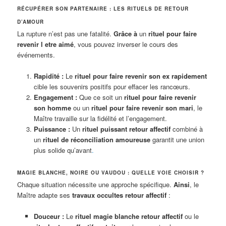
RÉCUPÉRER SON PARTENAIRE : LES RITUELS DE RETOUR
D’AMOUR
La rupture n’est pas une fatalité.
Grâce à
un
rituel pour faire
revenir l etre aimé
, vous pouvez inverser le cours des
événements.
Rapidité :
Le
rituel pour faire revenir son ex rapidement
cible les souvenirs positifs pour effacer les rancœurs.
Engagement :
Que ce soit un
rituel pour faire revenir
son homme
ou un
rituel pour faire revenir son mari
, le
Maître travaille sur la fidélité et l’engagement.
Puissance :
Un
rituel puissant retour affectif
combiné à
un
rituel de réconciliation amoureuse
garantit une union
plus solide qu’avant
.
MAGIE BLANCHE, NOIRE OU VAUDOU : QUELLE VOIE CHOISIR ?
Chaque situation nécessite une approche spécifique.
Ainsi
, le
Maître adapte ses
travaux occultes retour affectif
:
Douceur :
Le
rituel magie blanche retour affectif
ou le