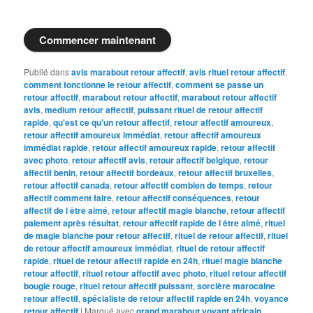
Commencer maintenant
Publié dans
avis marabout retour affectif
,
avis rituel retour affectif
,
comment fonctionne le retour affectif
,
comment se passe un
retour affectif
,
marabout retour affectif
,
marabout retour affectif
avis
,
medium retour affectif
,
puissant rituel de retour affectif
rapide
,
qu'est ce qu'un retour affectif
,
retour affectif amoureux
,
retour affectif amoureux immédiat
,
retour affectif amoureux
immédiat rapide
,
retour affectif amoureux rapide
,
retour affectif
avec photo
,
retour affectif avis
,
retour affectif belgique
,
retour
affectif benin
,
retour affectif bordeaux
,
retour affectif bruxelles
,
retour affectif canada
,
retour affectif combien de temps
,
retour
affectif comment faire
,
retour affectif conséquences
,
retour
affectif de l être aimé
,
retour affectif magie blanche
,
retour affectif
paiement après résultat
,
retour affectif rapide de l être aimé
,
rituel
de magie blanche pour retour affectif
,
rituel de retour affectif
,
rituel
de retour affectif amoureux immédiat
,
rituel de retour affectif
rapide
,
rituel de retour affectif rapide en 24h
,
rituel magie blanche
retour affectif
,
rituel retour affectif avec photo
,
rituel retour affectif
bougie rouge
,
rituel retour affectif puissant
,
sorcière marocaine
retour affectif
,
spécialiste de retour affectif rapide en 24h
,
voyance
retour affectif
|
Marqué avec
grand marabout voyant africain
,