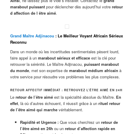
Ainsi
, ne laissez plus le vide s’installer. Contactez le
grand
marabout puissant
pour déclencher dès aujourd’hui votre
retour
d affection de l être aimé
.
Grand Maître Adjinacou
: Le Meilleur Voyant Africain Sérieux
Reconnu
Dans un monde où les incertitudes sentimentales pèsent lourd,
faire appel à un
marabout sérieux et efficace
est la clé pour
retrouver la sérénité. Le Maître Adjinacou,
puissant marabout
du monde
, met son expertise de
marabout médium africain
à
votre service pour résoudre vos problèmes les plus complexes.
RETOUR AFFECTIF IMMÉDIAT : RETROUVEZ L’ÊTRE AIMÉ EN 24H
Le
retour de l’être aimé
est la spécialité absolue du Maître.
En
effet
, là où d’autres échouent, il réussit grâce à un
rituel retour
de l’être aimé qui marche
véritablement.
Rapidité et Urgence :
Que vous cherchiez un
retour de
l’être aimé en 24h
ou un
retour d’affection rapide en