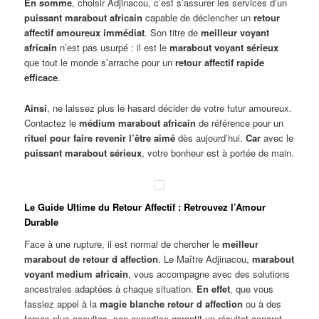
En somme
, choisir Adjinacou, c’est s’assurer les services d’un
puissant marabout africain
capable de déclencher un
retour
affectif amoureux immédiat
. Son titre de
meilleur voyant
africain
n’est pas usurpé : il est le
marabout voyant sérieux
que tout le monde s’arrache pour un
retour affectif rapide
efficace
.
Ainsi
, ne laissez plus le hasard décider de votre futur amoureux.
Contactez le
médium marabout africain
de référence pour un
rituel pour faire revenir l’être aimé
dès aujourd’hui.
Car
avec le
puissant marabout sérieux
, votre bonheur est à portée de main.
Le Guide Ultime du Retour Affectif : Retrouvez l’Amour
Durable
Face à une rupture, il est normal de chercher le
meilleur
marabout de retour d affection
. Le Maître Adjinacou,
marabout
voyant medium africain
, vous accompagne avec des solutions
ancestrales adaptées à chaque situation.
En effet
, que vous
fassiez appel à la
magie blanche retour d affection
ou à des
forces plus occultes, son expertise garantit un résultat concret.