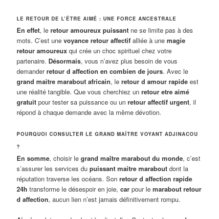
LE RETOUR DE L’ÊTRE AIMÉ : UNE FORCE ANCESTRALE
En effet
, le
retour amoureux puissant
ne se limite pas à des
mots. C’est une
voyance retour affectif
alliée à une
magie
retour amoureux
qui crée un choc spirituel chez votre
partenaire.
Désormais
, vous n’avez plus besoin de vous
demander
retour d affection en combien de jours
. Avec le
grand maitre marabout africain
, le
retour d amour rapide
est
une réalité tangible. Que vous cherchiez un
retour etre aimé
gratuit
pour tester sa puissance ou un
retour affectif urgent
, il
répond à chaque demande avec la même dévotion.
POURQUOI CONSULTER LE GRAND MAÎTRE VOYANT ADJINACOU
?
En somme
, choisir le
grand maître marabout du monde
, c’est
s’assurer les services du
puissant maitre marabout
dont la
réputation traverse les océans. Son
retour d affection rapide
24h
transforme le désespoir en joie,
car
pour le
marabout retour
d affection
, aucun lien n’est jamais définitivement rompu.