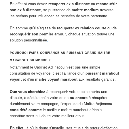
En effet si vous devez
recuperer ex a distance
ou
reconquérir
son ex à distance
, sa puissance de
maitre medium
traverse
les océans pour influencer les pensées de votre partenaire.
En somme qu’il s’agisse de
recuperer ex relation courte
ou de
reconquérir son premier amour
, chaque situation trouve une
solution personnalisée
.
POURQUOI FAIRE CONFIANCE AU PUISSANT GRAND MAITRE
MARABOUT DU MONDE ?
Notamment le Cabinet Adjinacou n’est pas une simple
consultation de voyance, c’est l’alliance d’un
puissant marabout
voyant
et d’un
maitre voyant marabout
aux résultats garantis.
Que vous cherchiez
à reconquérir votre copine après une
dispute, à séduire enfin votre crush
ou encore
à récupérer
durablement votre compagne, l’expertise du Maître Adjinacou —
considéré comme
le meilleur maître marabout africain —
constitue sans nul doute votre meilleur atout.
En effet
, là où le doute s’installe, ses rituels de retour d’affection