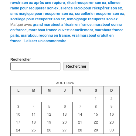
revoir son ex après une rupture
,
rituel recuperer son ex
,
silence
radio pour recuperer son ex
,
silence radio pour récupérer son ex
,
sms magique pour recuperer son ex
,
sorcellerie recuperer son ex
,
sortilege pour recuperer son ex
,
temoignage recuperer son ex
|
Marqué avec
grand marabout africain en france
,
marabout connu
en france
,
marabout france ouvert actuellement
,
marabout france
paris
,
marabout reconnu en france
,
vrai marabout gratuit en
france
|
Laisser un commentaire
Rechercher
Rechercher
AOÛT 2026
L
M
M
J
V
S
D
1
2
3
4
5
6
7
8
9
10
11
12
13
14
15
16
17
18
19
20
21
22
23
24
25
26
27
28
29
30