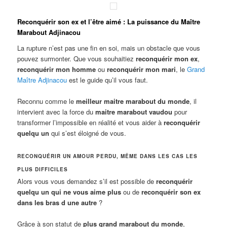
Reconquérir son ex et l’être aimé : La puissance du Maître
Marabout Adjinacou
La rupture n’est pas une fin en soi, mais un obstacle que vous
pouvez surmonter. Que vous souhaitiez
reconquérir mon ex
,
reconquérir mon homme
ou
reconquérir mon mari
, le
Grand
Maître Adjinacou
est le guide qu’il vous faut.
Reconnu comme le
meilleur maitre marabout du monde
, il
intervient avec la force du
maitre marabout vaudou
pour
transformer l’impossible en réalité et vous aider à
reconquérir
quelqu un
qui s’est éloigné de vous.
RECONQUÉRIR UN AMOUR PERDU, MÊME DANS LES CAS LES
PLUS DIFFICILES
Alors vous vous demandez s’il est possible de
reconquérir
quelqu un qui ne vous aime plus
ou de
reconquérir son ex
dans les bras d une autre
?
Grâce à son statut de
plus grand marabout du monde
,