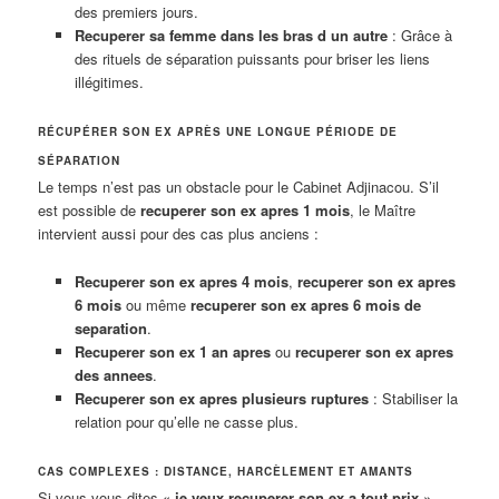
des premiers jours.
Recuperer sa femme dans les bras d un autre
: Grâce à
des rituels de séparation puissants pour briser les liens
illégitimes.
RÉCUPÉRER SON EX APRÈS UNE LONGUE PÉRIODE DE
SÉPARATION
Le temps n’est pas un obstacle pour le Cabinet Adjinacou. S’il
est possible de
recuperer son ex apres 1 mois
, le Maître
intervient aussi pour des cas plus anciens :
Recuperer son ex apres 4 mois
,
recuperer son ex apres
6 mois
ou même
recuperer son ex apres 6 mois de
separation
.
Recuperer son ex 1 an apres
ou
recuperer son ex apres
des annees
.
Recuperer son ex apres plusieurs ruptures
: Stabiliser la
relation pour qu’elle ne casse plus.
CAS COMPLEXES : DISTANCE, HARCÈLEMENT ET AMANTS
Si vous vous dites «
je veux recuperer son ex a tout prix
»,