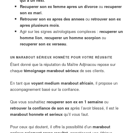
qui a un next
.
Recuperer son ex femme apres un divorce
ou
recuperer
son ex mari
.
Retrouver son ex apres des annees
ou
retrouver son ex
apres plusieurs mois
.
Agir sur les signes astrologiques complexes :
recuperer un
homme lion
,
recuperer un homme scorpion
ou
recuperer son ex verseau
.
UN MARABOUT SÉRIEUX HONNÊTE POUR VOTRE RÉUSSITE
Étant donné que la réputation du Maître Adjinacou repose sur
chaque
témoignage marabout sérieux
de ses clients.
En tant que
voyant medium marabout africain
, il propose un
accompagnement basé sur la confiance.
Que vous souhaitiez
recuperer son ex en 1 semaine
ou
retrouver la confiance de son ex
après l’avoir blessé, il est le
marabout honnete et serieux
qu’il vous faut.
Pour ceux qui doutent, il offre la possibilité d’un
marabout
serieux paiement apres resultat
, garantissant une éthique