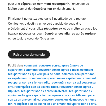
pour une
séparation comment reconquérir
, l’expertise du
Maître permet de
récupérer ton ex
durablement.
Finalement ne restez plus dans l’incertitude de la rupture.
Confiez votre destin à un expert capable de vous dire
précisément si vous allez
récupérer ex
et de mettre en place les
travaux nécessaires pour
récupérer ses affaires après rupture
et, surtout, le cœur de l’être aimé.
Faire une demande
Publié dans
comment recuperer son ex apres 2 mois de
separation
,
comment recuperer son ex apres 6 mois
,
comment
recuperer son ex qui veut plus de nous
,
comment recuperer son
ex rapidement
,
comment récupérer son ex rapidement
,
comment
recuperer son ex silence radio
,
reconquérir son ex qui veut rester
ami
,
reconquérir son ex silence radio
,
recuperer son ex apres 2
ruptures
,
récupérer son ex après un divorce
,
récupérer son ex
après une longue séparation
,
recuperer son ex en 24h
,
recuperer
son ex en une semaine
,
recuperer son ex en vivant sous le meme
toit
,
récupérer son ex quand on a un enfant
,
recuperer son ex tetu
,