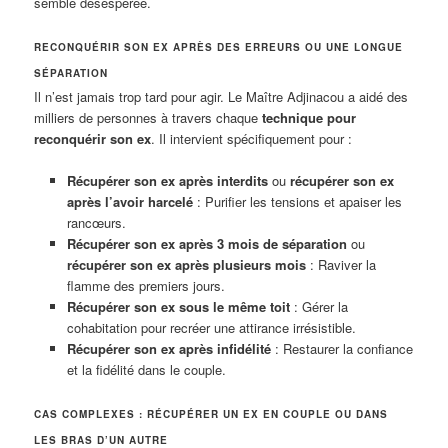
semble désespérée.
RECONQUÉRIR SON EX APRÈS DES ERREURS OU UNE LONGUE
SÉPARATION
Il n’est jamais trop tard pour agir. Le Maître Adjinacou a aidé des
milliers de personnes à travers chaque
technique pour
reconquérir son ex
. Il intervient spécifiquement pour :
Récupérer son ex après interdits
ou
récupérer son ex
après l’avoir harcelé
: Purifier les tensions et apaiser les
rancœurs.
Récupérer son ex après 3 mois de séparation
ou
récupérer son ex après plusieurs mois
: Raviver la
flamme des premiers jours.
Récupérer son ex sous le même toit
: Gérer la
cohabitation pour recréer une attirance irrésistible.
Récupérer son ex après infidélité
: Restaurer la confiance
et la fidélité dans le couple.
CAS COMPLEXES : RÉCUPÉRER UN EX EN COUPLE OU DANS
LES BRAS D’UN AUTRE