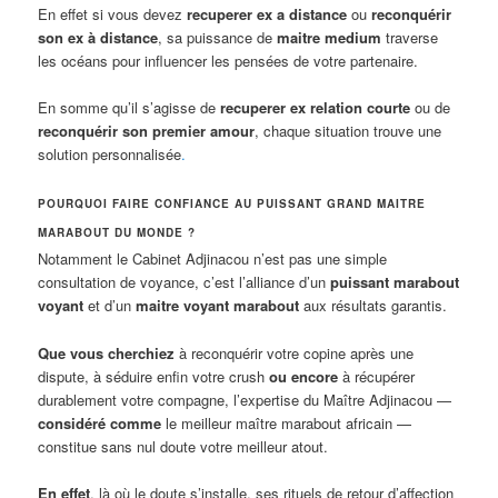
En effet si vous devez
recuperer ex a distance
ou
reconquérir
son ex à distance
, sa puissance de
maitre medium
traverse
les océans pour influencer les pensées de votre partenaire.
En somme qu’il s’agisse de
recuperer ex relation courte
ou de
reconquérir son premier amour
, chaque situation trouve une
solution personnalisée
.
POURQUOI FAIRE CONFIANCE AU PUISSANT GRAND MAITRE
MARABOUT DU MONDE ?
Notamment le Cabinet Adjinacou n’est pas une simple
consultation de voyance, c’est l’alliance d’un
puissant marabout
voyant
et d’un
maitre voyant marabout
aux résultats garantis.
Que vous cherchiez
à reconquérir votre copine après une
dispute, à séduire enfin votre crush
ou encore
à récupérer
durablement votre compagne, l’expertise du Maître Adjinacou —
considéré comme
le meilleur maître marabout africain —
constitue sans nul doute votre meilleur atout.
En effet
, là où le doute s’installe, ses rituels de retour d’affection