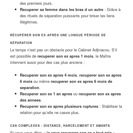
des premiers jours.
Recuperer sa femme dans les bras d un autre
: Grâce à
des rituels de séparation puissants pour briser les liens
illégitimes.
RÉCUPÉRER SON EX APRÈS UNE LONGUE PÉRIODE DE
SÉPARATION
Le temps n’est pas un obstacle pour le Cabinet Adjinacou. S’il
est possible de
recuperer son ex apres 1 mois
, le Maître
intervient aussi pour des cas plus anciens :
Recuperer son ex apres 4 mois
,
recuperer son ex apres
6 mois
ou même
recuperer son ex apres 6 mois de
separation
.
Recuperer son ex 1 an apres
ou
recuperer son ex apres
des annees
.
Recuperer son ex apres plusieurs ruptures
: Stabiliser la
relation pour qu’elle ne casse plus.
CAS COMPLEXES : DISTANCE, HARCÈLEMENT ET AMANTS
Si vous vous dites «
je veux recuperer son ex a tout prix
»,