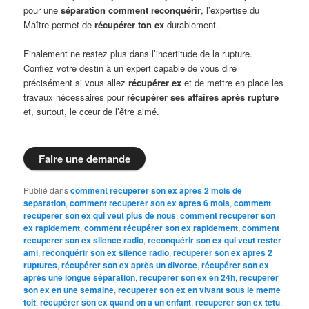
pour une
séparation comment reconquérir
, l’expertise du
Maître permet de
récupérer ton ex
durablement.
Finalement ne restez plus dans l’incertitude de la rupture.
Confiez votre destin à un expert capable de vous dire
précisément si vous allez
récupérer ex
et de mettre en place les
travaux nécessaires pour
récupérer ses affaires après rupture
et, surtout, le cœur de l’être aimé.
Faire une demande
Publié dans
comment recuperer son ex apres 2 mois de
separation
,
comment recuperer son ex apres 6 mois
,
comment
recuperer son ex qui veut plus de nous
,
comment recuperer son
ex rapidement
,
comment récupérer son ex rapidement
,
comment
recuperer son ex silence radio
,
reconquérir son ex qui veut rester
ami
,
reconquérir son ex silence radio
,
recuperer son ex apres 2
ruptures
,
récupérer son ex après un divorce
,
récupérer son ex
après une longue séparation
,
recuperer son ex en 24h
,
recuperer
son ex en une semaine
,
recuperer son ex en vivant sous le meme
toit
,
récupérer son ex quand on a un enfant
,
recuperer son ex tetu
,