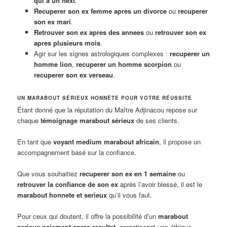
qui a un next
.
Recuperer son ex femme apres un divorce
ou
recuperer
son ex mari
.
Retrouver son ex apres des annees
ou
retrouver son ex
apres plusieurs mois
.
Agir sur les signes astrologiques complexes :
recuperer un
homme lion
,
recuperer un homme scorpion
ou
recuperer son ex verseau
.
UN MARABOUT SÉRIEUX HONNÊTE POUR VOTRE RÉUSSITE
Étant donné que la réputation du Maître Adjinacou repose sur
chaque
témoignage marabout sérieux
de ses clients.
En tant que
voyant medium marabout africain
, il propose un
accompagnement basé sur la confiance.
Que vous souhaitiez
recuperer son ex en 1 semaine
ou
retrouver la confiance de son ex
après l’avoir blessé, il est le
marabout honnete et serieux
qu’il vous faut.
Pour ceux qui doutent, il offre la possibilité d’un
marabout
serieux paiement apres resultat
, garantissant une éthique