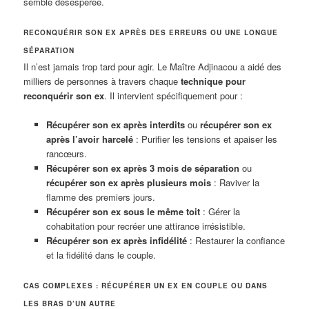
semble désespérée.
RECONQUÉRIR SON EX APRÈS DES ERREURS OU UNE LONGUE
SÉPARATION
Il n’est jamais trop tard pour agir. Le Maître Adjinacou a aidé des
milliers de personnes à travers chaque
technique pour
reconquérir son ex
. Il intervient spécifiquement pour :
Récupérer son ex après interdits
ou
récupérer son ex
après l’avoir harcelé
: Purifier les tensions et apaiser les
rancœurs.
Récupérer son ex après 3 mois de séparation
ou
récupérer son ex après plusieurs mois
: Raviver la
flamme des premiers jours.
Récupérer son ex sous le même toit
: Gérer la
cohabitation pour recréer une attirance irrésistible.
Récupérer son ex après infidélité
: Restaurer la confiance
et la fidélité dans le couple.
CAS COMPLEXES : RÉCUPÉRER UN EX EN COUPLE OU DANS
LES BRAS D’UN AUTRE