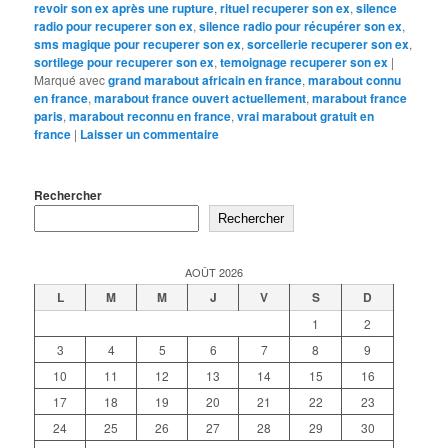
revoir son ex après une rupture
,
rituel recuperer son ex
,
silence
radio pour recuperer son ex
,
silence radio pour récupérer son ex
,
sms magique pour recuperer son ex
,
sorcellerie recuperer son ex
,
sortilege pour recuperer son ex
,
temoignage recuperer son ex
|
Marqué avec
grand marabout africain en france
,
marabout connu
en france
,
marabout france ouvert actuellement
,
marabout france
paris
,
marabout reconnu en france
,
vrai marabout gratuit en
france
|
Laisser un commentaire
Rechercher
Rechercher
AOÛT 2026
L
M
M
J
V
S
D
1
2
3
4
5
6
7
8
9
10
11
12
13
14
15
16
17
18
19
20
21
22
23
24
25
26
27
28
29
30