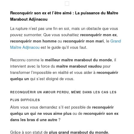
Reconquérir son ex et l’être aimé : La puissance du Maître
Marabout Adjinacou
La rupture n’est pas une fin en soi, mais un obstacle que vous
pouvez surmonter. Que vous souhaitiez
reconquérir mon ex
,
reconquérir mon homme
ou
reconquérir mon mari
, le
Grand
Maître Adjinacou
est le guide qu’il vous faut.
Reconnu comme le
meilleur maitre marabout du monde
, il
intervient avec la force du
maitre marabout vaudou
pour
transformer l’impossible en réalité et vous aider à
reconquérir
quelqu un
qui s’est éloigné de vous.
RECONQUÉRIR UN AMOUR PERDU, MÊME DANS LES CAS LES
PLUS DIFFICILES
Alors vous vous demandez s’il est possible de
reconquérir
quelqu un qui ne vous aime plus
ou de
reconquérir son ex
dans les bras d une autre
?
Grâce à son statut de
plus grand marabout du monde
,