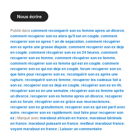
Nous écrire
Publié dans
comment reconquerir son ex femme apres un divorce
,
comment recuperer son ex alors qu'il est en couple
,
comment
recuperer son ex apres 1 an de separation
,
comment récupérer
son ex après une grosse dispute
,
comment recuperer son ex deja
en couple
,
comment récupérer son ex en 24 heures
,
comment
recuperer son ex femme
,
comment récupérer son ex femme
,
comment récupérer son ex femme qui est en couple
,
comment
recuperer son ex qui est deja en couple
,
forum recuperer son ex
,
que faire pour recuperer son ex
,
reconquérir son ex après une
rupture
,
reconquérir son ex femme
,
recuperer les cadeaux fait a
son ex
,
recuperer son ex deja en couple
,
récupérer son ex en 4h
,
récupérer son ex en une semaine
,
récupérer son ex femme après
un divorce
,
recuperer son ex femme apres un divorce
,
recuperer
son ex forum
,
récupérer son ex grâce aux neurosciences
,
recuperer son ex gratuitement
,
recuperer son ex qui est parti avec
autre
,
recuperer son ex rapidement
,
tout faire pour recuperer son
ex
|
Marqué avec
marabout africain en france
,
marabout béninois
en france
,
marabout puissant en france
,
meilleur marabout france
,
voyant marabout en france
|
Laisser un commentaire