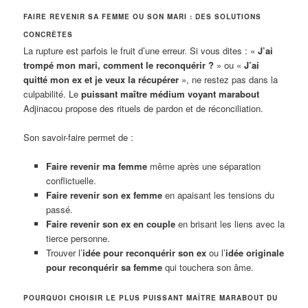
FAIRE REVENIR SA FEMME OU SON MARI : DES SOLUTIONS
CONCRÈTES
La rupture est parfois le fruit d’une erreur. Si vous dites : «
J’ai
trompé mon mari, comment le reconquérir ?
» ou «
J’ai
quitté mon ex et je veux la récupérer
», ne restez pas dans la
culpabilité. Le
puissant maître médium voyant marabout
Adjinacou propose des rituels de pardon et de réconciliation.
Son savoir-faire permet de :
Faire revenir ma femme
même après une séparation
conflictuelle.
Faire revenir son ex femme
en apaisant les tensions du
passé.
Faire revenir son ex en couple
en brisant les liens avec la
tierce personne.
Trouver l’
idée pour reconquérir son ex
ou l’
idée originale
pour reconquérir sa femme
qui touchera son âme.
POURQUOI CHOISIR LE PLUS PUISSANT MAÎTRE MARABOUT DU