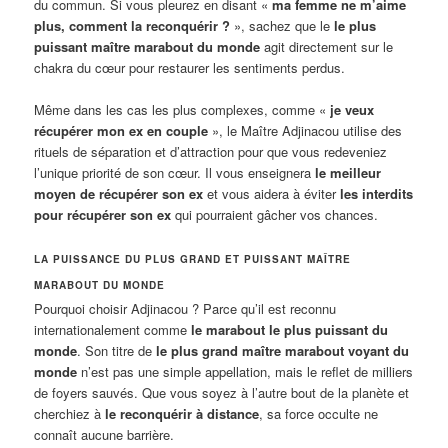
du commun. Si vous pleurez en disant «
ma femme ne m’aime
plus, comment la reconquérir ?
», sachez que le
le plus
puissant maître marabout du monde
agit directement sur le
chakra du cœur pour restaurer les sentiments perdus.
Même dans les cas les plus complexes, comme «
je veux
récupérer mon ex en couple
», le Maître Adjinacou utilise des
rituels de séparation et d’attraction pour que vous redeveniez
l’unique priorité de son cœur. Il vous enseignera
le meilleur
moyen de récupérer son ex
et vous aidera à éviter
les interdits
pour récupérer son ex
qui pourraient gâcher vos chances.
LA PUISSANCE DU PLUS GRAND ET PUISSANT MAÎTRE
MARABOUT DU MONDE
Pourquoi choisir Adjinacou ? Parce qu’il est reconnu
internationalement comme
le marabout le plus puissant du
monde
. Son titre de
le plus grand maître marabout voyant du
monde
n’est pas une simple appellation, mais le reflet de milliers
de foyers sauvés. Que vous soyez à l’autre bout de la planète et
cherchiez à
le reconquérir à distance
, sa force occulte ne
connaît aucune barrière.