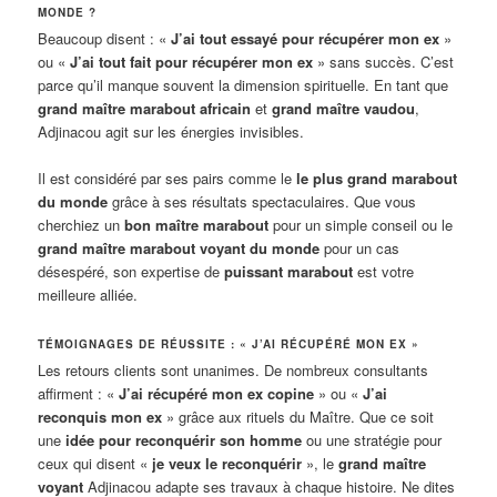
MONDE ?
Beaucoup disent : «
J’ai tout essayé pour récupérer mon ex
»
ou «
J’ai tout fait pour récupérer mon ex
» sans succès. C’est
parce qu’il manque souvent la dimension spirituelle. En tant que
grand maître marabout africain
et
grand maître vaudou
,
Adjinacou agit sur les énergies invisibles.
Il est considéré par ses pairs comme le
le plus grand marabout
du monde
grâce à ses résultats spectaculaires. Que vous
cherchiez un
bon maître marabout
pour un simple conseil ou le
grand maître marabout voyant du monde
pour un cas
désespéré, son expertise de
puissant marabout
est votre
meilleure alliée.
TÉMOIGNAGES DE RÉUSSITE : « J’AI RÉCUPÉRÉ MON EX »
Les retours clients sont unanimes. De nombreux consultants
affirment : «
J’ai récupéré mon ex copine
» ou «
J’ai
reconquis mon ex
» grâce aux rituels du Maître. Que ce soit
une
idée pour reconquérir son homme
ou une stratégie pour
ceux qui disent «
je veux le reconquérir
», le
grand maître
voyant
Adjinacou adapte ses travaux à chaque histoire. Ne dites