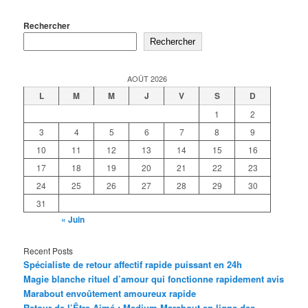
Rechercher
Rechercher
AOÛT 2026
L
M
M
J
V
S
D
1
2
3
4
5
6
7
8
9
10
11
12
13
14
15
16
17
18
19
20
21
22
23
24
25
26
27
28
29
30
31
« Juin
Recent Posts
Spécialiste de retour affectif rapide puissant en 24h
Magie blanche rituel d’amour qui fonctionne rapidement avis
Marabout envoûtement amoureux rapide
Retour de l’Être Aimé : Medium Marabout en ligne des