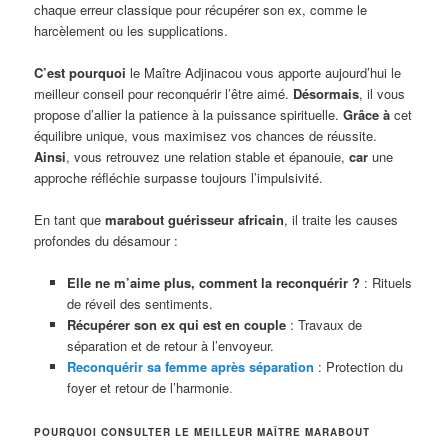
chaque erreur classique pour récupérer son ex, comme le
harcèlement ou les supplications.
C’est pourquoi
le Maître Adjinacou vous apporte aujourd’hui le
meilleur conseil pour reconquérir l’être aimé.
Désormais
, il vous
propose d’allier la patience à la puissance spirituelle.
Grâce à
cet
équilibre unique, vous maximisez vos chances de réussite.
Ainsi
, vous retrouvez une relation stable et épanouie,
car
une
approche réfléchie surpasse toujours l’impulsivité.
En tant que
marabout guérisseur africain
, il traite les causes
profondes du désamour :
Elle ne m’aime plus, comment la reconquérir ?
: Rituels
de réveil des sentiments.
Récupérer son ex qui est en couple
: Travaux de
séparation et de retour à l’envoyeur.
Reconquérir sa femme après séparation
: Protection du
foyer et retour de l’harmonie
.
POURQUOI CONSULTER LE MEILLEUR MAÎTRE MARABOUT