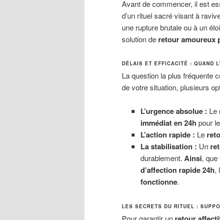
Avant de commencer, il est es
d’un rituel sacré visant à ravi
une rupture brutale ou à un él
solution de
retour amoureux 
DÉLAIS ET EFFICACITÉ : QUAND 
La question la plus fréquente 
de votre situation, plusieurs op
L’urgence absolue :
Le
immédiat en 24h
pour le
L’action rapide :
Le
reto
La stabilisation :
Un
ret
durablement.
Ainsi
, que
d’affection rapide 24h
,
fonctionne
.
LES SECRETS DU RITUEL : SUPP
Pour garantir un
retour affecti