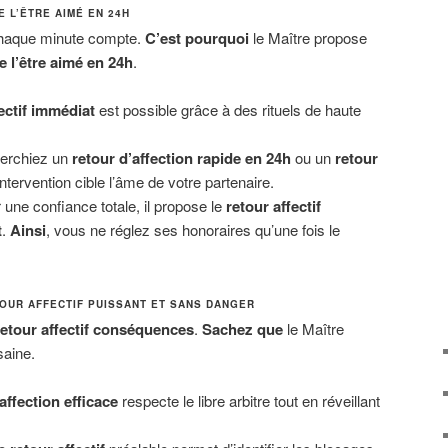
 L’ÊTRE AIMÉ EN 24H
 chaque minute compte.
C’est pourquoi
le Maître propose
e l’être aimé en 24h
.
ectif immédiat
est possible grâce à des rituels de haute
erchiez un
retour d’affection rapide en 24h
ou un
retour
ntervention cible l’âme de votre partenaire.
 une confiance totale, il propose le
retour affectif
t
.
Ainsi
, vous ne réglez ses honoraires qu’une fois le
OUR AFFECTIF PUISSANT ET SANS DANGER
retour affectif conséquences
.
Sachez que
le Maître
saine.
affection efficace
respecte le libre arbitre tout en réveillant