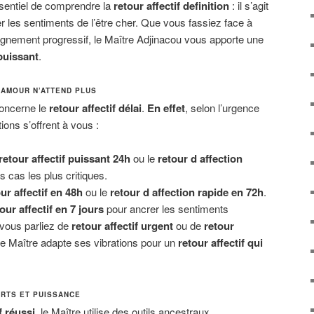
sentiel de comprendre la
retour affectif definition
: il s’agit
ver les sentiments de l’être cher. Que vous fassiez face à
oignement progressif, le Maître Adjinacou vous apporte une
puissant
.
L’AMOUR N’ATTEND PLUS
concerne le
retour affectif délai
.
En effet
, selon l’urgence
tions s’offrent à vous :
retour affectif puissant 24h
ou le
retour d affection
s cas les plus critiques.
ur affectif en 48h
ou le
retour d affection rapide en 72h
.
our affectif en 7 jours
pour ancrer les sentiments
 vous parliez de
retour affectif urgent
ou de
retour
 le Maître adapte ses vibrations pour un
retour affectif qui
ORTS ET PUISSANCE
f réussi
, le Maître utilise des outils ancestraux.