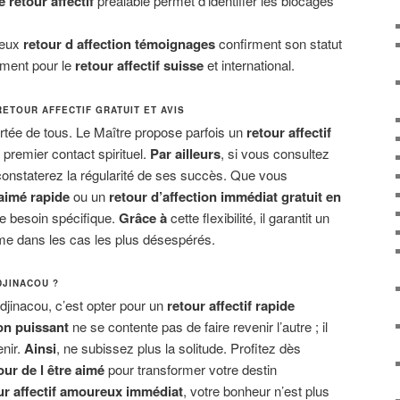
 retour affectif
préalable permet d’identifier les blocages
eux
retour d affection témoignages
confirment son statut
ement pour le
retour affectif suisse
et international.
RETOUR AFFECTIF GRATUIT ET AVIS
 portée de tous. Le Maître propose parfois un
retour affectif
e premier contact spirituel.
Par ailleurs
, si vous consultez
constaterez la régularité de ses succès. Que vous
 aimé rapide
ou un
retour d’affection immédiat gratuit en
tre besoin spécifique.
Grâce à
cette flexibilité, il garantit un
 dans les cas les plus désespérés.
DJINACOU ?
Adjinacou, c’est opter pour un
retour affectif rapide
ion puissant
ne se contente pas de faire revenir l’autre ; il
enir.
Ainsi
, ne subissez plus la solitude. Profitez dès
ur de l être aimé
pour transformer votre destin
ur affectif amoureux immédiat
, votre bonheur n’est plus