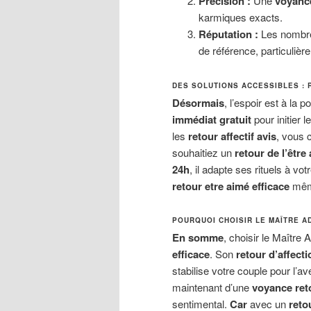
Précision :
Une
voyance
karmiques exacts.
Réputation :
Les nombr
de référence, particulièr
DES SOLUTIONS ACCESSIBLES : 
Désormais
, l’espoir est à la
immédiat gratuit
pour initier l
les
retour affectif avis
, vous 
souhaitiez un
retour de l’être
24h
, il adapte ses rituels à vo
retour etre aimé efficace
même
POURQUOI CHOISIR LE MAÎTRE A
En somme
, choisir le Maître 
efficace
. Son
retour d’affect
stabilise votre couple pour l’av
maintenant d’une
voyance reto
sentimental.
Car
avec un
reto