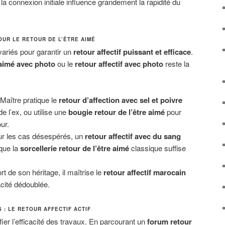
 la connexion initiale influence grandement la rapidité du
OUR LE RETOUR DE L’ÊTRE AIMÉ
variés pour garantir un
retour affectif puissant et efficace
.
 aimé avec photo
ou le
retour affectif avec photo
reste la
Maître pratique le
retour d’affection avec sel et poivre
de l’ex, ou utilise une
bougie retour de l’être aimé
pour
ur.
r les cas désespérés, un
retour affectif avec du sang
 que la
sorcellerie retour de l’être aimé
classique suffise
rt de son héritage, il maîtrise le
retour affectif marocain
acité dédoublée.
: LE RETOUR AFFECTIF ACTIF
érifier l’efficacité des travaux. En parcourant un
forum retour