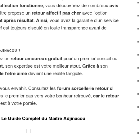
affection fonctionne
, vous découvrirez de nombreux
avis
aître propose un
retour affectif pas cher
avec l’option
t après résultat
.
Ainsi
, vous avez la garantie d’un service
f
est toujours discuté en toute transparence avant de
.
DJINACOU ?
ez un
retour amoureux gratuit
pour un premier conseil ou
at
, son expertise est votre meilleur atout.
Grâce à
son
de l’être aimé
devient une réalité tangible.
e vous envahir. Consultez les
forum sorcellerie retour d
tes le premier pas vers votre bonheur retrouvé,
car
le
retour
est à votre portée.
 : Le Guide Complet du Maître Adjinacou