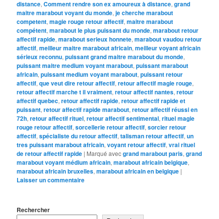
distance
,
Comment rendre son ex amoureux à distance
,
grand
maitre marabout voyant du monde
,
je cherche marabout
competent
,
magie rouge retour affectif
,
maitre marabout
compétent
,
marabout le plus puissant du monde
,
marabout retour
affectif rapide
,
marabout serieux honnete
,
marabout vaudou retour
affectif
,
meilleur maitre marabout africain
,
meilleur voyant africain
sérieux reconnu
,
puissant grand maitre marabout du monde
,
puissant maitre medium voyant marabout
,
puissant marabout
africain
,
puissant medium voyant marabout
,
puissant retour
affectif
,
que veut dire retour affectif
,
retour affectif magie rouge
,
retour affectif marche t il vraiment
,
retour affectif nantes
,
retour
affectif quebec
,
retour affectif rapide
,
retour affectif rapide et
puissant
,
retour affectif rapide marabout
,
retour affectif réussi en
72h
,
retour affectif rituel
,
retour affectif sentimental
,
rituel magie
rouge retour affectif
,
sorcellerie retour affectif
,
sorcier retour
affectif
,
spécialiste du retour affectif
,
talisman retour affectif
,
un
tres puissant marabout africain
,
voyant retour affectif
,
vrai rituel
de retour affectif rapide
|
Marqué avec
grand marabout paris
,
grand
marabout voyant médium africain
,
marabout africain belgique
,
marabout africain bruxelles
,
marabout africain en belgique
|
Laisser un commentaire
Rechercher