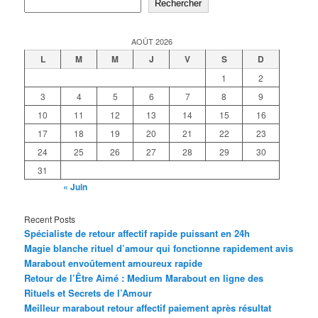
Rechercher
AOÛT 2026
L
M
M
J
V
S
D
1
2
3
4
5
6
7
8
9
10
11
12
13
14
15
16
17
18
19
20
21
22
23
24
25
26
27
28
29
30
31
« Juin
Recent Posts
Spécialiste de retour affectif rapide puissant en 24h
Magie blanche rituel d’amour qui fonctionne rapidement avis
Marabout envoûtement amoureux rapide
Retour de l’Être Aimé : Medium Marabout en ligne des
Rituels et Secrets de l’Amour
Meilleur marabout retour affectif paiement après résultat