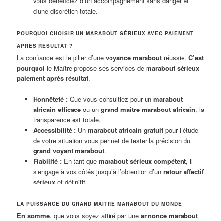
vous bénéficiez d’un accompagnement sans danger et
d’une discrétion totale.
POURQUOI CHOISIR UN MARABOUT SÉRIEUX AVEC PAIEMENT
APRÈS RÉSULTAT ?
La confiance est le pilier d’une
voyance marabout
réussie.
C’est
pourquoi
le Maître propose ses services de
marabout sérieux
paiement après résultat
.
Honnêteté :
Que vous consultiez pour un
marabout
africain efficace
ou un
grand maître marabout africain
, la
transparence est totale.
Accessibilité :
Un
marabout africain gratuit
pour l’étude
de votre situation vous permet de tester la précision du
grand voyant marabout
.
Fiabilité :
En tant que
marabout sérieux compétent
, il
s’engage à vos côtés jusqu’à l’obtention d’un
retour affectif
sérieux
et définitif.
LA PUISSANCE DU GRAND MAÎTRE MARABOUT DU MONDE
En somme
, que vous soyez attiré par une
annonce marabout