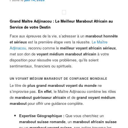
Grand Maître Adjinacou : Le Meilleur Marabout Africain au
Service de votre Destin
Face aux épreuves de la vie, s’adresser à un
marabout honnête
et sérieux
est la première étape vers la réussite.
Le Maître
Adjinacou
,
reconnu comme le
meilleur voyant africain sérieux
,
met son don de
voyant médium marabout africain
à votre
disposition pour résoudre vos problèmes, qu’ils soient
sentimentaux, financiers ou spirituels.
UN VOYANT MÉDIUM MARABOUT DE CONFIANCE MONDIALE
Le titre de
plus grand marabout voyant du monde
ne
s’improvise pas.
En effet
, le Maître Adjinacou combine les rôles
de
marabout guérisseur africain
et de
grand voyant médium
marabout
pour offrir une guidance complète.
Expertise Géographique :
Que vous cherchiez un
marabout suisse romande
, un
marabout africain suisse
ou un
marabout voyant suisse
, son action traverse les