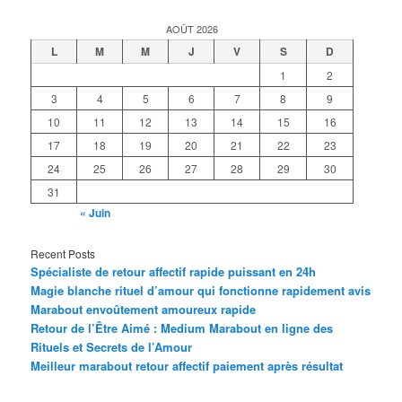
AOÛT 2026
L
M
M
J
V
S
D
1
2
3
4
5
6
7
8
9
10
11
12
13
14
15
16
17
18
19
20
21
22
23
24
25
26
27
28
29
30
31
« Juin
Recent Posts
Spécialiste de retour affectif rapide puissant en 24h
Magie blanche rituel d’amour qui fonctionne rapidement avis
Marabout envoûtement amoureux rapide
Retour de l’Être Aimé : Medium Marabout en ligne des
Rituels et Secrets de l’Amour
Meilleur marabout retour affectif paiement après résultat