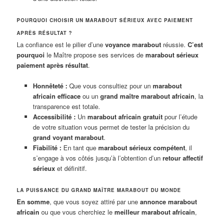
POURQUOI CHOISIR UN MARABOUT SÉRIEUX AVEC PAIEMENT
APRÈS RÉSULTAT ?
La confiance est le pilier d’une
voyance marabout
réussie.
C’est
pourquoi
le Maître propose ses services de
marabout sérieux
paiement après résultat
.
Honnêteté :
Que vous consultiez pour un
marabout
africain efficace
ou un
grand maître marabout africain
, la
transparence est totale.
Accessibilité :
Un
marabout africain gratuit
pour l’étude
de votre situation vous permet de tester la précision du
grand voyant marabout
.
Fiabilité :
En tant que
marabout sérieux compétent
, il
s’engage à vos côtés jusqu’à l’obtention d’un
retour affectif
sérieux
et définitif.
LA PUISSANCE DU GRAND MAÎTRE MARABOUT DU MONDE
En somme
, que vous soyez attiré par une
annonce marabout
africain
ou que vous cherchiez le
meilleur marabout africain
,