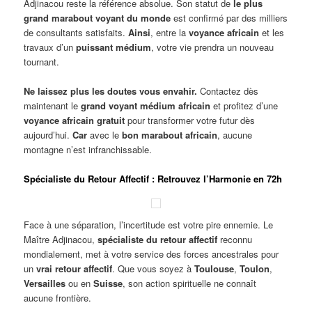
Adjinacou reste la référence absolue. Son statut de
le plus
grand marabout voyant du monde
est confirmé par des milliers
de consultants satisfaits.
Ainsi
, entre la
voyance africain
et les
travaux d’un
puissant médium
, votre vie prendra un nouveau
tournant.
Ne laissez plus les doutes vous envahir.
Contactez dès
maintenant le
grand voyant médium africain
et profitez d’une
voyance africain gratuit
pour transformer votre futur dès
aujourd’hui.
Car
avec le
bon marabout africain
, aucune
montagne n’est infranchissable.
Spécialiste du Retour Affectif : Retrouvez l’Harmonie en 72h
Face à une séparation, l’incertitude est votre pire ennemie. Le
Maître Adjinacou,
spécialiste du retour affectif
reconnu
mondialement, met à votre service des forces ancestrales pour
un
vrai retour affectif
. Que vous soyez à
Toulouse
,
Toulon
,
Versailles
ou en
Suisse
, son action spirituelle ne connaît
aucune frontière.