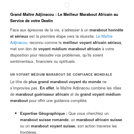
Grand Maître Adjinacou : Le Meilleur Marabout Africain au
Service de votre Destin
Face aux épreuves de la vie, s’adresser à un
marabout honnête
et sérieux
est la première étape vers la réussite.
Le Maître
Adjinacou
,
reconnu comme le
meilleur voyant africain sérieux
,
met son don de
voyant médium marabout africain
à votre
disposition pour résoudre vos problèmes, qu’ils soient
sentimentaux, financiers ou spirituels.
UN VOYANT MÉDIUM MARABOUT DE CONFIANCE MONDIALE
Le titre de
plus grand marabout voyant du monde
ne
s’improvise pas.
En effet
, le Maître Adjinacou combine les rôles
de
marabout guérisseur africain
et de
grand voyant médium
marabout
pour offrir une guidance complète.
Expertise Géographique :
Que vous cherchiez un
marabout suisse romande
, un
marabout africain suisse
ou un
marabout voyant suisse
, son action traverse les
frontières.