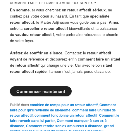
COMMENT FAIRE RETOMBER AMOUREUX SON EX ?
En somme
, si vous cherchez un
retour affectif sérieux
, ne
confiez pas votre cœur au hasard. En tant que
specialiste
retour affectif
, le Maître Adjinacou vous guide pas à pas.
Ainsi
,
entre la
sorcellerie retour affectif
bienveillante et la puissance
du
vaudou retour affectif
, votre partenaire retrouvera le chemin
de votre foyer.
Arrêtez de souffrir en silence.
Contactez le
retour affectif
voyant
de référence et découvrez enfin
comment faire un rituel
de retour affectif
qui change une vie.
Car
avec le bon
rituel
retour affectif rapide
, l’amour n’est jamais perdu d’avance.
Commencer maintenant
Publié dans
combien de temps pour un retour affectif
,
Comment
faire pour qu'il revienne de lui-même
,
comment faire un rituel de
retour affectif
,
comment fonctionne un retour affectif
,
Comment le
faire revenir sans lui parler
,
Comment manquer à son ex à
distance
,
Comment rendre son ex amoureux à distance
,
grand
maitre marabout voyant du monde
,
je cherche marabout