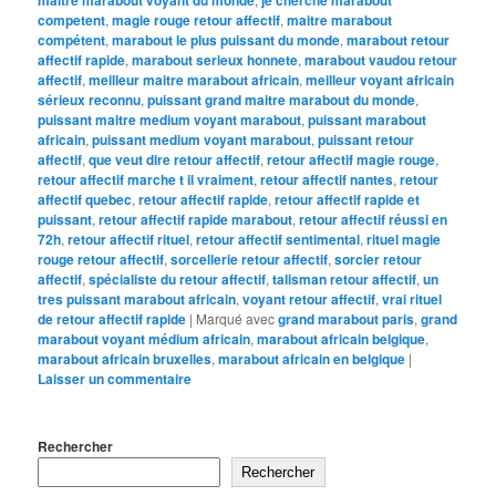
competent
,
magie rouge retour affectif
,
maitre marabout
compétent
,
marabout le plus puissant du monde
,
marabout retour
affectif rapide
,
marabout serieux honnete
,
marabout vaudou retour
affectif
,
meilleur maitre marabout africain
,
meilleur voyant africain
sérieux reconnu
,
puissant grand maitre marabout du monde
,
puissant maitre medium voyant marabout
,
puissant marabout
africain
,
puissant medium voyant marabout
,
puissant retour
affectif
,
que veut dire retour affectif
,
retour affectif magie rouge
,
retour affectif marche t il vraiment
,
retour affectif nantes
,
retour
affectif quebec
,
retour affectif rapide
,
retour affectif rapide et
puissant
,
retour affectif rapide marabout
,
retour affectif réussi en
72h
,
retour affectif rituel
,
retour affectif sentimental
,
rituel magie
rouge retour affectif
,
sorcellerie retour affectif
,
sorcier retour
affectif
,
spécialiste du retour affectif
,
talisman retour affectif
,
un
tres puissant marabout africain
,
voyant retour affectif
,
vrai rituel
de retour affectif rapide
|
Marqué avec
grand marabout paris
,
grand
marabout voyant médium africain
,
marabout africain belgique
,
marabout africain bruxelles
,
marabout africain en belgique
|
Laisser un commentaire
Rechercher
Rechercher