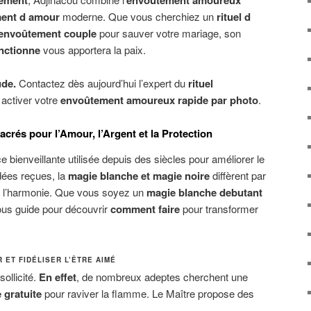
ent d amour
moderne. Que vous cherchiez un
rituel d
envoûtement couple
pour sauver votre mariage, son
nctionne
vous apportera la paix.
ude.
Contactez dès aujourd’hui l’expert du
rituel
activer votre
envoûtement amoureux rapide par photo
.
acrés pour l’Amour, l’Argent et la Protection
e bienveillante utilisée depuis des siècles pour améliorer le
dées reçues, la
magie blanche et magie noire
diffèrent par
ise l’harmonie. Que vous soyez un
magie blanche debutant
vous guide pour découvrir
comment faire
pour transformer
 ET FIDÉLISER L’ÊTRE AIMÉ
ollicité.
En effet
, de nombreux adeptes cherchent une
 gratuite
pour raviver la flamme. Le Maître propose des