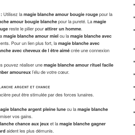
:
Utilisez la
magie blanche amour bougie rouge
pour la
nche amour bougie blanche
pour la pureté. La
magie
ouge
reste le pilier pour
attirer un homme
.
a
magie blanche amour miel
ou la
magie blanche avec
nts. Pour un lien plus fort, la
magie blanche avec
nche avec cheveux de l être aimé
crée une connexion
s pouvez réaliser une
magie blanche amour rituel facile
omber amoureux
l’élu de votre cœur.
BLANCHE ARGENT ET CHANCE
ancière peut être stimulée par des forces lunaires.
agie blanche argent pleine lune
ou la
magie blanche
miser vos gains.
lanche chance aux jeux
et la
magie blanche gagner
ard
aident les plus démunis.