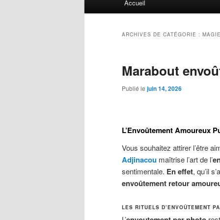
Accueil
principal
ARCHIVES DE CATÉGORIE :
MAGI
Marabout envoû
Publié le
juin 14, 2026
L’Envoûtement Amoureux Pui
Vous souhaitez attirer l’être ai
Adjinacou
maîtrise l’art de l’
e
sentimentale.
En effet
, qu’il s
envoûtement retour amoure
LES RITUELS D’ENVOÛTEMENT P
L’
envoutement par photo
rest