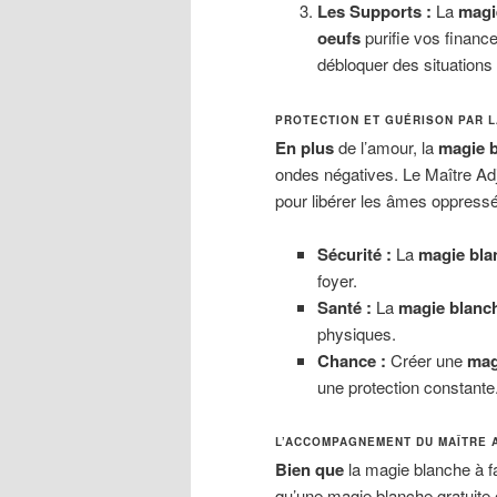
Les Supports :
La
magi
oeufs
purifie vos finance
débloquer des situations 
PROTECTION ET GUÉRISON PAR L
En plus
de l’amour, la
magie b
ondes négatives. Le Maître Ad
pour libérer les âmes oppress
Sécurité :
La
magie bla
foyer.
Santé :
La
magie blanc
physiques.
Chance :
Créer une
mag
une protection constante
L’ACCOMPAGNEMENT DU MAÎTRE 
Bien que
la magie blanche à fai
qu’une magie blanche gratuite