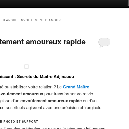
E BLANCHE ENVOUTEMENT D AMOUR
tement amoureux rapide
ssant : Secrets du Maître Adjinacou
mé ou stabiliser votre relation ? Le
Grand Maître
nvoutement amoureux
pour transformer votre vie
’agisse d’un
envoûtement amoureux rapide
ou d’un
ux
, ses rituels agissent avec une précision chirurgicale
.
AR PHOTO ET SUPPORT
e l’une des méthodes les plus sollicitées pour influencer