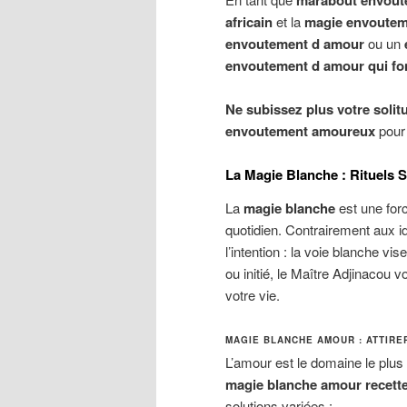
africain
et la
magie envoutem
envoutement d amour
ou un
envoutement d amour qui fo
Ne subissez plus votre solit
envoutement amoureux
pour 
La Magie Blanche : Rituels S
La
magie blanche
est une forc
quotidien. Contrairement aux i
l’intention : la voie blanche v
ou initié, le Maître Adjinacou 
votre vie.
MAGIE BLANCHE AMOUR : ATTIRER
L’amour est le domaine le plus s
magie blanche amour recette
solutions variées :