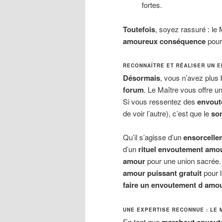
fortes.
Toutefois
, soyez rassuré : le
amoureux conséquence
pour 
RECONNAÎTRE ET RÉALISER UN 
Désormais
, vous n’avez plus
forum
. Le Maître vous offre u
Si vous ressentez des
envout
de voir l’autre), c’est que le
so
Qu’il s’agisse d’un
ensorcelle
d’un
rituel envoutement amo
amour
pour une union sacrée.
amour puissant gratuit
pour l
faire un envoutement d amo
UNE EXPERTISE RECONNUE : LE 
En tant que
marabout envout