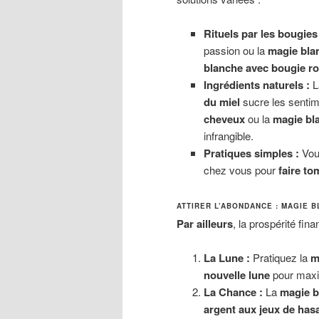
Rituels par les bougies 
passion ou la
magie bla
blanche avec bougie r
Ingrédients naturels :
L
du miel
sucre les sentime
cheveux
ou la
magie bla
infrangible.
Pratiques simples :
Vou
chez vous pour
faire t
ATTIRER L’ABONDANCE : MAGIE 
Par ailleurs
, la prospérité fin
La Lune :
Pratiquez la
m
nouvelle lune
pour maxi
La Chance :
La
magie b
argent aux jeux de has