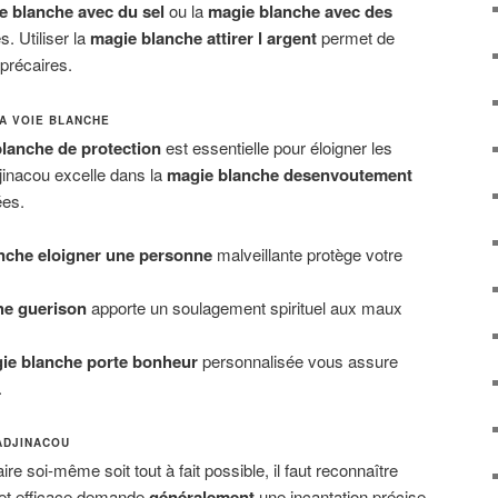
e blanche avec du sel
ou la
magie blanche avec des
s. Utiliser la
magie blanche attirer l argent
permet de
précaires.
A VOIE BLANCHE
lanche de protection
est essentielle pour éloigner les
jinacou excelle dans la
magie blanche desenvoutement
ées.
nche eloigner une personne
malveillante protège votre
he guerison
apporte un soulagement spirituel aux maux
ie blanche porte bonheur
personnalisée vous assure
.
ADJINACOU
re soi-même soit tout à fait possible, il faut reconnaître
 et efficace demande
généralement
une incantation précise