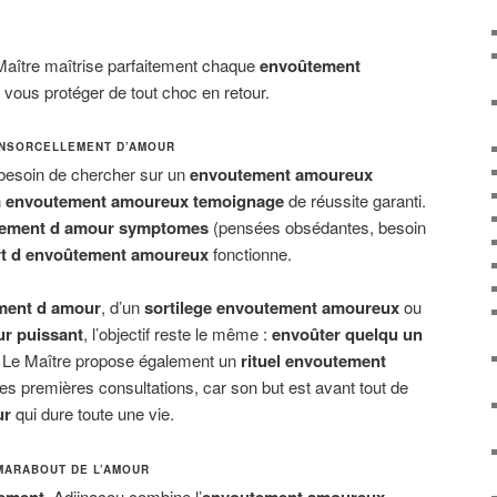
 Maître maîtrise parfaitement chaque
envoûtement
vous protéger de tout choc en retour.
ENSORCELLEMENT D’AMOUR
 besoin de chercher sur un
envoutement amoureux
n
envoutement amoureux temoignage
de réussite garanti.
ement d amour symptomes
(pensées obsédantes, besoin
rt d envoûtement amoureux
fonctionne.
ment d amour
, d’un
sortilege envoutement amoureux
ou
ur puissant
, l’objectif reste le même :
envoûter quelqu un
 Le Maître propose également un
rituel envoutement
es premières consultations, car son but est avant tout de
ur
qui dure toute une vie.
MARABOUT DE L’AMOUR
ement
, Adjinacou combine l’
envoutement amoureux