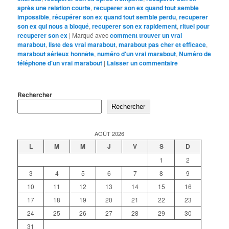
après une relation courte
,
recuperer son ex quand tout semble
impossible
,
récupérer son ex quand tout semble perdu
,
recuperer
son ex qui nous a bloqué
,
recuperer son ex rapidement
,
rituel pour
recuperer son ex
|
Marqué avec
comment trouver un vrai
marabout
,
liste des vrai marabout
,
marabout pas cher et efficace
,
marabout sérieux honnête
,
numéro d'un vrai marabout
,
Numéro de
téléphone d'un vrai marabout
|
Laisser un commentaire
Rechercher
Rechercher
AOÛT 2026
L
M
M
J
V
S
D
1
2
3
4
5
6
7
8
9
10
11
12
13
14
15
16
17
18
19
20
21
22
23
24
25
26
27
28
29
30
31