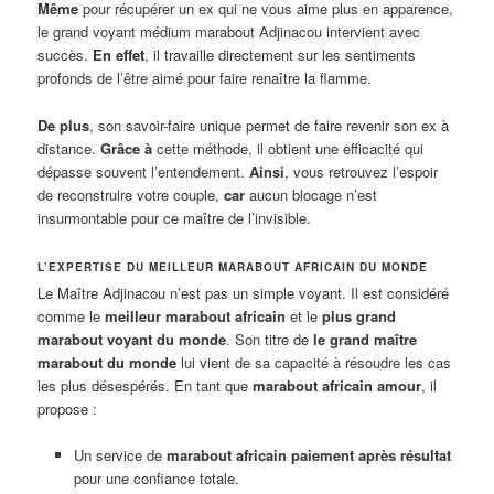
Même
pour récupérer un ex qui ne vous aime plus en apparence,
le grand voyant médium marabout Adjinacou intervient avec
succès.
En effet
, il travaille directement sur les sentiments
profonds de l’être aimé pour faire renaître la flamme.
De plus
, son savoir-faire unique permet de faire revenir son ex à
distance.
Grâce à
cette méthode, il obtient une efficacité qui
dépasse souvent l’entendement.
Ainsi
, vous retrouvez l’espoir
de reconstruire votre couple,
car
aucun blocage n’est
insurmontable pour ce maître de l’invisible.
L’EXPERTISE DU MEILLEUR MARABOUT AFRICAIN DU MONDE
Le Maître Adjinacou n’est pas un simple voyant. Il est considéré
comme le
meilleur marabout africain
et le
plus grand
marabout voyant du monde
. Son titre de
le grand maître
marabout du monde
lui vient de sa capacité à résoudre les cas
les plus désespérés. En tant que
marabout africain amour
, il
propose :
Un service de
marabout africain paiement après résultat
pour une confiance totale.