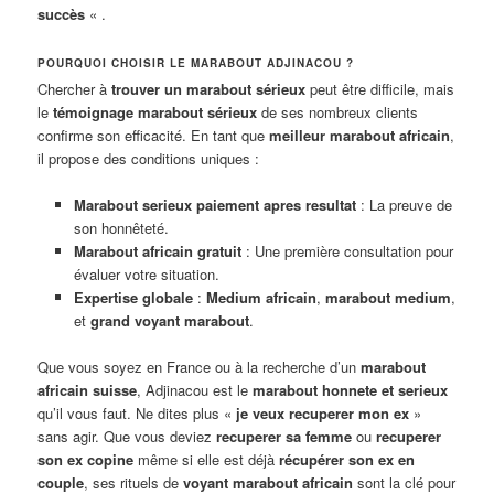
succès
« .
POURQUOI CHOISIR LE MARABOUT ADJINACOU ?
Chercher à
trouver un marabout sérieux
peut être difficile, mais
le
témoignage marabout sérieux
de ses nombreux clients
confirme son efficacité. En tant que
meilleur marabout africain
,
il propose des conditions uniques :
Marabout serieux paiement apres resultat
: La preuve de
son honnêteté.
Marabout africain gratuit
: Une première consultation pour
évaluer votre situation.
Expertise globale
:
Medium africain
,
marabout medium
,
et
grand voyant marabout
.
Que vous soyez en France ou à la recherche d’un
marabout
africain suisse
, Adjinacou est le
marabout honnete et serieux
qu’il vous faut. Ne dites plus «
je veux recuperer mon ex
»
sans agir. Que vous deviez
recuperer sa femme
ou
recuperer
son ex copine
même si elle est déjà
récupérer son ex en
couple
, ses rituels de
voyant marabout africain
sont la clé pour