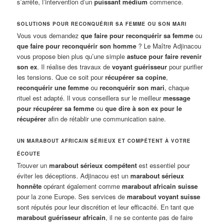
s’arrête, l’intervention d’un
puissant médium
commence.
SOLUTIONS POUR RECONQUÉRIR SA FEMME OU SON MARI
Vous vous demandez
que faire pour reconquérir sa femme
ou
que faire pour reconquérir son homme
? Le Maître Adjinacou
vous propose bien plus qu’une simple
astuce pour faire revenir
son ex
. Il réalise des travaux de
voyant guérisseur
pour purifier
les tensions. Que ce soit pour
récupérer sa copine
,
reconquérir une femme
ou
reconquérir son mari
, chaque
rituel est adapté. Il vous conseillera sur le meilleur
message
pour récupérer sa femme
ou
que dire à son ex pour le
récupérer
afin de rétablir une communication saine.
UN MARABOUT AFRICAIN SÉRIEUX ET COMPÉTENT À VOTRE
ÉCOUTE
Trouver un
marabout sérieux compétent
est essentiel pour
éviter les déceptions. Adjinacou est un
marabout sérieux
honnête
opérant également comme
marabout africain suisse
pour la zone Europe. Ses services de
marabout voyant suisse
sont réputés pour leur discrétion et leur efficacité. En tant que
marabout guérisseur africain
, il ne se contente pas de faire