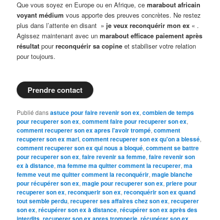
Que vous soyez en Europe ou en Afrique, ce
marabout africain
voyant médium
vous apporte des preuves concrètes. Ne restez
plus dans l’attente en disant »
je veux reconquérir mon ex
« .
Agissez maintenant avec un
marabout efficace paiement après
résultat
pour
reconquérir sa copine
et stabiliser votre relation
pour toujours.
Prendre contact
Publié dans
astuce pour faire revenir son ex
,
combien de temps
pour recuperer son ex
,
comment faire pour recuperer son ex
,
comment recuperer son ex apres l'avoir trompé
,
comment
recuperer son ex mari
,
comment recuperer son ex qu'on a blessé
,
comment recuperer son ex qui nous a bloqué
,
comment se battre
pour recuperer son ex
,
faire revenir sa femme
,
faire revenir son
ex à distance
,
ma femme ma quitter comment la recuperer
,
ma
femme veut me quitter comment la reconquérir
,
magie blanche
pour récupérer son ex
,
magie pour recuperer son ex
,
priere pour
recuperer son ex
,
reconquerir son ex
,
reconquérir son ex quand
tout semble perdu
,
recuperer ses affaires chez son ex
,
recuperer
son ex
,
récupérer son ex à distance
,
récupérer son ex après des
interdits
,
recuperer son ex apres tromperie
,
récupérer son ex