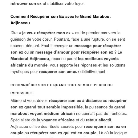
retrouver son ex
et stabiliser votre foyer.
Comment Récupérer son Ex avec le Grand Marabout
Adjinacou
Dire
« je veux récupérer mon ex »
est le premier pas vers la
guérison de votre cœur. Pourtant, face à une rupture, on se sent
souvent démuni. Faut-il envoyer un
message pour récupérer
son ex
ou un
message d’amour pour récupérer son ex
? Le
Marabout Adjinacou
, reconnu parmi
les meilleurs voyants
africains du monde
, vous apporte les réponses et les solutions
mystiques pour
recuperer son amour
définitivement.
RECONQUÉRIR SON EX QUAND TOUT SEMBLE PERDU OU
IMPOSSIBLE
Même si vous devez
récupérer son ex à distance
ou
récupérer
son ex quand tout semble impossible
, la puissance du
grand
marabout voyant médium africain
ne connaît pas de frontières.
Spécialiste de la
voyance africaine
et du
retour affectif
,
Adjinacou utilise des rituels secrets pour
reconquérir son ex en
couple
ou
récupérer son ex qui est en couple
. Là où la logique