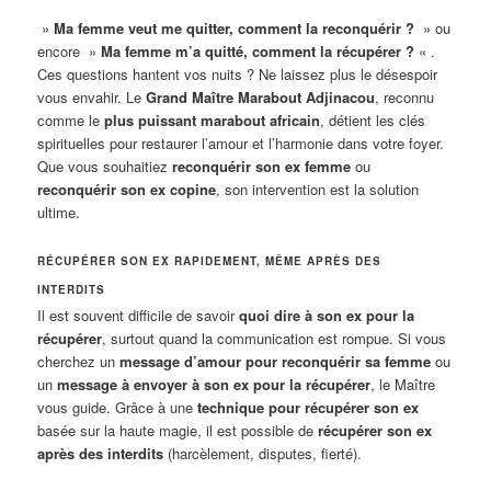
»
Ma femme veut me quitter, comment la reconquérir ?
» ou
encore »
Ma femme m’a quitté, comment la récupérer ?
« .
Ces questions hantent vos nuits ? Ne laissez plus le désespoir
vous envahir. Le
Grand Maître Marabout Adjinacou
, reconnu
comme le
plus puissant marabout africain
, détient les clés
spirituelles pour restaurer l’amour et l’harmonie dans votre foyer.
Que vous souhaitiez
reconquérir son ex femme
ou
reconquérir son ex copine
, son intervention est la solution
ultime.
RÉCUPÉRER SON EX RAPIDEMENT, MÊME APRÈS DES
INTERDITS
Il est souvent difficile de savoir
quoi dire à son ex pour la
récupérer
, surtout quand la communication est rompue. Si vous
cherchez un
message d’amour pour reconquérir sa femme
ou
un
message à envoyer à son ex pour la récupérer
, le Maître
vous guide. Grâce à une
technique pour récupérer son ex
basée sur la haute magie, il est possible de
récupérer son ex
après des interdits
(harcèlement, disputes, fierté).