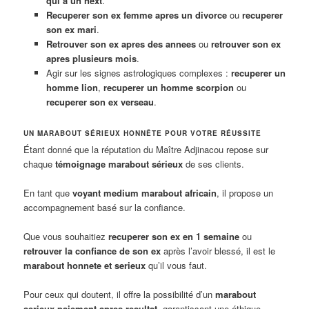
qui a un next
.
Recuperer son ex femme apres un divorce
ou
recuperer
son ex mari
.
Retrouver son ex apres des annees
ou
retrouver son ex
apres plusieurs mois
.
Agir sur les signes astrologiques complexes :
recuperer un
homme lion
,
recuperer un homme scorpion
ou
recuperer son ex verseau
.
UN MARABOUT SÉRIEUX HONNÊTE POUR VOTRE RÉUSSITE
Étant donné que la réputation du Maître Adjinacou repose sur
chaque
témoignage marabout sérieux
de ses clients.
En tant que
voyant medium marabout africain
, il propose un
accompagnement basé sur la confiance.
Que vous souhaitiez
recuperer son ex en 1 semaine
ou
retrouver la confiance de son ex
après l’avoir blessé, il est le
marabout honnete et serieux
qu’il vous faut.
Pour ceux qui doutent, il offre la possibilité d’un
marabout
serieux paiement apres resultat
, garantissant une éthique