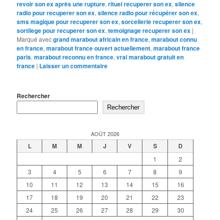
revoir son ex après une rupture
,
rituel recuperer son ex
,
silence
radio pour recuperer son ex
,
silence radio pour récupérer son ex
,
sms magique pour recuperer son ex
,
sorcellerie recuperer son ex
,
sortilege pour recuperer son ex
,
temoignage recuperer son ex
|
Marqué avec
grand marabout africain en france
,
marabout connu
en france
,
marabout france ouvert actuellement
,
marabout france
paris
,
marabout reconnu en france
,
vrai marabout gratuit en
france
|
Laisser un commentaire
Rechercher
Rechercher
AOÛT 2026
L
M
M
J
V
S
D
1
2
3
4
5
6
7
8
9
10
11
12
13
14
15
16
17
18
19
20
21
22
23
24
25
26
27
28
29
30