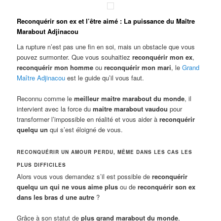
Reconquérir son ex et l’être aimé : La puissance du Maître
Marabout Adjinacou
La rupture n’est pas une fin en soi, mais un obstacle que vous
pouvez surmonter. Que vous souhaitiez
reconquérir mon ex
,
reconquérir mon homme
ou
reconquérir mon mari
, le
Grand
Maître Adjinacou
est le guide qu’il vous faut.
Reconnu comme le
meilleur maitre marabout du monde
, il
intervient avec la force du
maitre marabout vaudou
pour
transformer l’impossible en réalité et vous aider à
reconquérir
quelqu un
qui s’est éloigné de vous.
RECONQUÉRIR UN AMOUR PERDU, MÊME DANS LES CAS LES
PLUS DIFFICILES
Alors vous vous demandez s’il est possible de
reconquérir
quelqu un qui ne vous aime plus
ou de
reconquérir son ex
dans les bras d une autre
?
Grâce à son statut de
plus grand marabout du monde
,