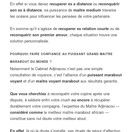
En effet si vous devez
recuperer ex a distance
ou
reconquérir
son ex à distance
, sa puissance de
maitre medium
traverse
les océans pour influencer les pensées de votre partenaire.
En somme qu’il s’agisse de
recuperer ex relation courte
ou de
reconquérir son premier amour
, chaque situation trouve une
solution personnalisée
.
POURQUOI FAIRE CONFIANCE AU PUISSANT GRAND MAITRE
MARABOUT DU MONDE ?
Notamment le Cabinet Adjinacou n’est pas une simple
consultation de voyance, c’est l’alliance d’un
puissant marabout
voyant
et d’un
maitre voyant marabout
aux résultats garantis.
Que vous cherchiez
à reconquérir votre copine après une
dispute, à séduire enfin votre crush
ou encore
à récupérer
durablement votre compagne, l’expertise du Maître Adjinacou —
considéré comme
le meilleur maître marabout africain —
constitue sans nul doute votre meilleur atout.
En effet
, là où le doute s’installe, ses rituels de retour d’affection