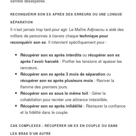
semble désespérée.
RECONQUÉRIR SON EX APRÈS DES ERREURS OU UNE LONGUE
SÉPARATION
Il n’est jamais trop tard pour agir. Le Maître Adjinacou a aidé des
milliers de personnes à travers chaque
technique pour
reconquérir son ex
. Il intervient spécifiquement pour :
Récupérer son ex après interdits
ou
récupérer son ex
après l’avoir harcelé
: Purifier les tensions et apaiser les
rancœurs.
Récupérer son ex après 3 mois de séparation
ou
récupérer son ex après plusieurs mois
: Raviver la
flamme des premiers jours.
Récupérer son ex sous le même toit
: Gérer la
cohabitation pour recréer une attirance irrésistible.
Récupérer son ex après infidélité
: Restaurer la confiance
et la fidélité dans le couple.
CAS COMPLEXES : RÉCUPÉRER UN EX EN COUPLE OU DANS
LES BRAS D’UN AUTRE