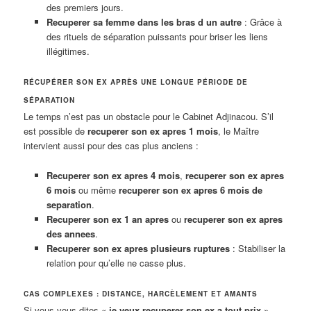
des premiers jours.
Recuperer sa femme dans les bras d un autre
: Grâce à
des rituels de séparation puissants pour briser les liens
illégitimes.
RÉCUPÉRER SON EX APRÈS UNE LONGUE PÉRIODE DE
SÉPARATION
Le temps n’est pas un obstacle pour le Cabinet Adjinacou. S’il
est possible de
recuperer son ex apres 1 mois
, le Maître
intervient aussi pour des cas plus anciens :
Recuperer son ex apres 4 mois
,
recuperer son ex apres
6 mois
ou même
recuperer son ex apres 6 mois de
separation
.
Recuperer son ex 1 an apres
ou
recuperer son ex apres
des annees
.
Recuperer son ex apres plusieurs ruptures
: Stabiliser la
relation pour qu’elle ne casse plus.
CAS COMPLEXES : DISTANCE, HARCÈLEMENT ET AMANTS
Si vous vous dites «
je veux recuperer son ex a tout prix
»,