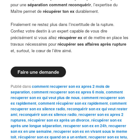
pour une
séparation comment reconquérir
, l’expertise du
Maître permet de
récupérer ton ex
durablement.
Finalement ne restez plus dans l’incertitude de la rupture.
Confiez votre destin à un expert capable de vous dire
précisément si vous allez
récupérer ex
et de mettre en place les
travaux nécessaires pour
récupérer ses affaires après rupture
et, surtout, le cœur de l’être aimé.
Faire une demande
Publié dans
comment recuperer son ex apres 2 mois de
separation
,
comment recuperer son ex apres 6 mois
,
comment
recuperer son ex qui veut plus de nous
,
comment recuperer son
ex rapidement
,
comment récupérer son ex rapidement
,
comment
recuperer son ex silence radio
,
reconquérir son ex qui veut rester
ami
,
reconquérir son ex silence radio
,
recuperer son ex apres 2
ruptures
,
récupérer son ex après un divorce
,
récupérer son ex
après une longue séparation
,
recuperer son ex en 24h
,
recuperer
son ex en une semaine
,
recuperer son ex en vivant sous le meme
toit
,
récupérer son ex quand on a un enfant
,
recuperer son ex tetu
,