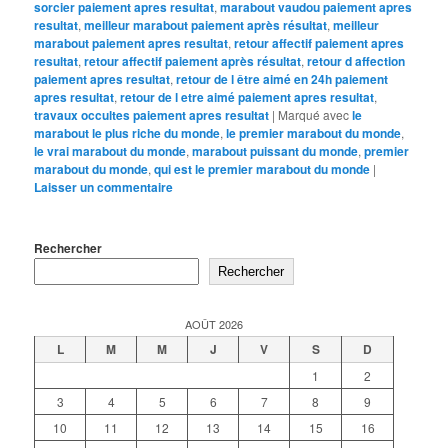
sorcier paiement apres resultat
,
marabout vaudou paiement apres
resultat
,
meilleur marabout paiement après résultat
,
meilleur
marabout paiement apres resultat
,
retour affectif paiement apres
resultat
,
retour affectif paiement après résultat
,
retour d affection
paiement apres resultat
,
retour de l être aimé en 24h paiement
apres resultat
,
retour de l etre aimé paiement apres resultat
,
travaux occultes paiement apres resultat
|
Marqué avec
le
marabout le plus riche du monde
,
le premier marabout du monde
,
le vrai marabout du monde
,
marabout puissant du monde
,
premier
marabout du monde
,
qui est le premier marabout du monde
|
Laisser un commentaire
Rechercher
Rechercher
AOÛT 2026
L
M
M
J
V
S
D
1
2
3
4
5
6
7
8
9
10
11
12
13
14
15
16