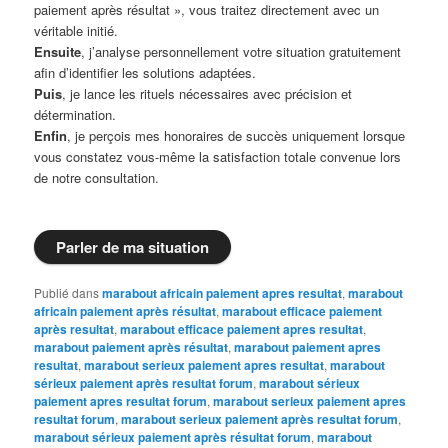
paiement après résultat », vous traitez directement avec un
véritable initié.
Ensuite
, j’analyse personnellement votre situation gratuitement
afin d’identifier les solutions adaptées.
Puis
, je lance les rituels nécessaires avec précision et
détermination.
Enfin
, je perçois mes honoraires de succès uniquement lorsque
vous constatez vous-même la satisfaction totale convenue lors
de notre consultation.
Parler de ma situation
Publié dans
marabout africain paiement apres resultat
,
marabout
africain paiement après résultat
,
marabout efficace paiement
après resultat
,
marabout efficace paiement apres resultat
,
marabout paiement après résultat
,
marabout paiement apres
resultat
,
marabout serieux paiement apres resultat
,
marabout
sérieux paiement après resultat forum
,
marabout sérieux
paiement apres resultat forum
,
marabout serieux paiement apres
resultat forum
,
marabout serieux paiement après resultat forum
,
marabout sérieux paiement après résultat forum
,
marabout