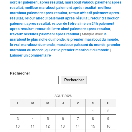
sorcier paiement apres resultat
,
marabout vaudou paiement apres
resultat
,
meilleur marabout paiement après résultat
,
meilleur
marabout paiement apres resultat
,
retour affectif paiement apres
resultat
,
retour affectif paiement après résultat
,
retour d affection
paiement apres resultat
,
retour de l être aimé en 24h paiement
apres resultat
,
retour de l etre aimé paiement apres resultat
,
travaux occultes paiement apres resultat
|
Marqué avec
le
marabout le plus riche du monde
,
le premier marabout du monde
,
le vrai marabout du monde
,
marabout puissant du monde
,
premier
marabout du monde
,
qui est le premier marabout du monde
|
Laisser un commentaire
Rechercher
Rechercher
AOÛT 2026
L
M
M
J
V
S
D
1
2
3
4
5
6
7
8
9
10
11
12
13
14
15
16