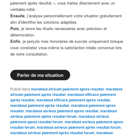
paiement après résultat », vous traitez directement avec un
véritable initié.
Ensuite
, j’analyse personnellement votre situation gratuitement
afin d’identifier les solutions adaptées.
Puis
, je lance les rituels nécessaires avec précision et
détermination.
Enfin
, je perçois mes honoraires de succès uniquement lorsque
vous constatez vous-même la satisfaction totale convenue lors
de notre consultation.
Parler de ma situation
Publié dans
marabout africain paiement apres resultat
,
marabout
africain paiement après résultat
,
marabout efficace paiement
après resultat
,
marabout efficace paiement apres resultat
,
marabout paiement après résultat
,
marabout paiement apres
resultat
,
marabout serieux paiement apres resultat
,
marabout
sérieux paiement après resultat forum
,
marabout sérieux
paiement apres resultat forum
,
marabout serieux paiement apres
resultat forum
,
marabout serieux paiement après resultat forum
,
marabout sérieux paiement après résultat forum
,
marabout