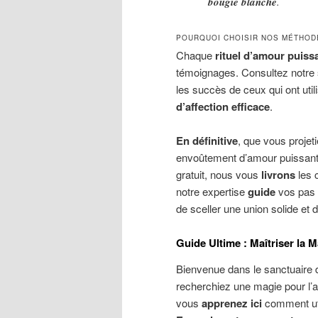
bougie blanche
.
POURQUOI CHOISIR NOS MÉTHOD
Chaque
rituel d’amour puissa
témoignages. Consultez notre
les succès de ceux qui ont util
d’affection efficace
.
En définitive
, que vous projeti
envoûtement d’amour puissant o
gratuit, nous vous
livrons
les c
notre expertise
guide
vos pas 
de sceller une union solide et 
Guide Ultime : Maîtriser la M
Bienvenue dans le sanctuaire 
recherchiez une magie pour l’a
vous
apprenez ici
comment util