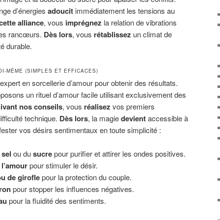
nge d’énergies
adoucit
immédiatement les tensions au
cette alliance
, vous
imprégnez
la relation de vibrations
es rancœurs.
Dès lors
, vous
rétablissez
un climat de
é durable.
OI-MÊME (SIMPLES ET EFFICACES)
 expert en sorcellerie d’amour pour obtenir des résultats.
osons un rituel d’amour facile utilisant exclusivement des
ivant nos conseils
, vous
réalisez
vos premiers
ficulté technique.
Dès lors
, la magie
devient
accessible à
ester vos désirs sentimentaux en toute simplicité :
 sel
ou du
sucre
pour purifier et attirer les ondes positives.
 l’amour
pour stimuler le désir.
u de girofle
pour la protection du couple.
tron
pour stopper les influences négatives.
au
pour la fluidité des sentiments.