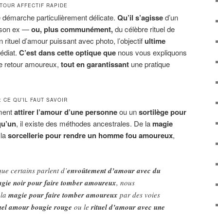
ETOUR AFFECTIF RAPIDE
ne démarche particulièrement délicate.
Qu’il s’agisse
d’un
ir son ex —
ou, plus communément,
du célèbre rituel de
n rituel d’amour puissant avec photo, l’objectif
ultime
édiat.
C’est dans cette optique que
nous vous expliquons
de retour amoureux,
tout en garantissant
une pratique
 CE QU’IL FAUT SAVOIR
ment
attirer l’amour d’une personne
ou un
sortilège pour
qu’un
, il existe des méthodes ancestrales. De la
magie
 la
sorcellerie pour rendre un homme fou amoureux
,
ue certains parlent d’
envoûtement d’amour avec du
gie noir pour faire tomber amoureux
, nous
 la
magie pour faire tomber amoureux
par des voies
tuel amour bougie rouge
ou le
rituel d’amour avec une