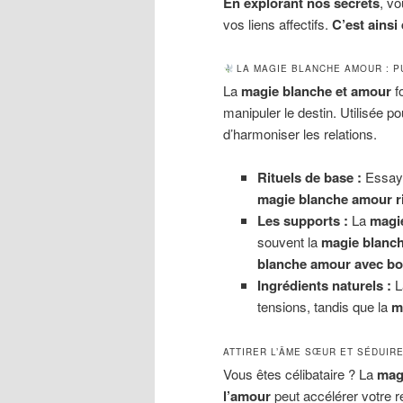
En explorant nos secrets
, v
vos liens affectifs.
C’est ainsi
LA MAGIE BLANCHE AMOUR : P
La
magie blanche et amour
fo
manipuler le destin. Utilisée po
d’harmoniser les relations.
Rituels de base :
Essay
magie blanche amour rit
Les supports :
La
magi
souvent la
magie blanc
blanche amour avec bo
Ingrédients naturels :
L
tensions, tandis que la
m
ATTIRER L’ÂME SŒUR ET SÉDUIR
Vous êtes célibataire ? La
mag
l’amour
peut accélérer votre r