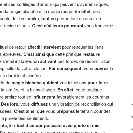
e et ses sortilèges d’amour qui peuvent s’avérer risqués,
nt
la magie blanche et la magie rouge.
En effet
, ces
ecter le libre arbitre,
tout en
permettant de créer un
s rapide et sain.
C’est d’ailleurs pourquoi
vous trouverez
rituel de retour affectif
intervient
pour renouer les liens
es épreuves.
C’est ainsi que
cette pratique
restaure
 s’était installée.
En activant
ces forces de réconciliation,
riginelle de votre relation.
Par conséquent
, vous
ouvrez
la
e durable et sincère.
ils de
magie blanche
guident
vos intentions
pour faire
la lumière et la bienveillance.
En effet
, cette pratique
re arbitre tout en
influençant
favorablement les courants
.
Dès lors
, vous
diffusez
une vibration de réconciliation qui
assées.
C’est ainsi que
vous
préparez
le terrain pour des
 la pureté des sentiments.
ents
, le
rituel d’amour puissant avec photo et miel
l’image et la douceur du sucre pour apaiser les conflits.