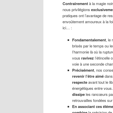
Contrairement
à la magie noir
nous privilégions
exclusiveme
pratiques ont l’avantage de resp
envoûtement amoureux à la foi
ici… :
Fondamentalement
, le 
brisés par le temps ou l
l’harmonie là où la rupture
vous
ravivez
l’étincelle o
voie à une seconde chanc
Précisément
, nos conse
revenir l’être aimé
dans 
respecte
avant tout le lib
énergétiques entre vous
dissipe
les rancœurs p
retrouvailles fondées sur
En associant ces élém
combine
la précision de 