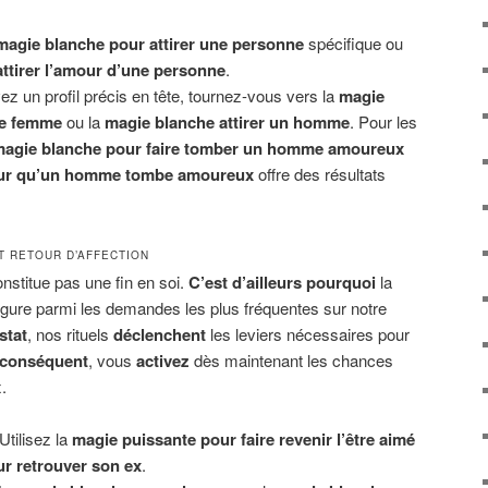
magie blanche pour attirer une personne
spécifique ou
ttirer l’amour d’une personne
.
z un profil précis en tête, tournez-vous vers la
magie
ne femme
ou la
magie blanche attirer un homme
. Pour les
agie blanche pour faire tomber un homme amoureux
our qu’un homme tombe amoureux
offre des résultats
T RETOUR D’AFFECTION
onstitue pas une fin en soi.
C’est d’ailleurs pourquoi
la
igure parmi les demandes les plus fréquentes sur notre
stat
, nos rituels
déclenchent
les leviers nécessaires pour
 conséquent
, vous
activez
dès maintenant les chances
.
Utilisez la
magie puissante pour faire revenir l’être aimé
r retrouver son ex
.