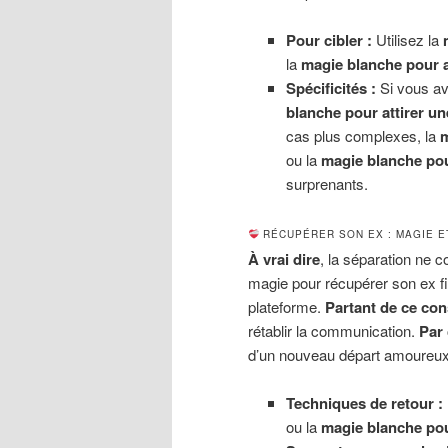
Pour cibler :
Utilisez la
la
magie blanche pour a
Spécificités :
Si vous ave
blanche pour attirer u
cas plus complexes, la
m
ou la
magie blanche p
surprenants.
RÉCUPÉRER SON EX : MAGIE E
À vrai dire
, la séparation ne c
magie pour récupérer son ex f
plateforme.
Partant de ce con
rétablir la communication.
Par
d’un nouveau départ amoureux
Techniques de retour :
ou la
magie blanche pou