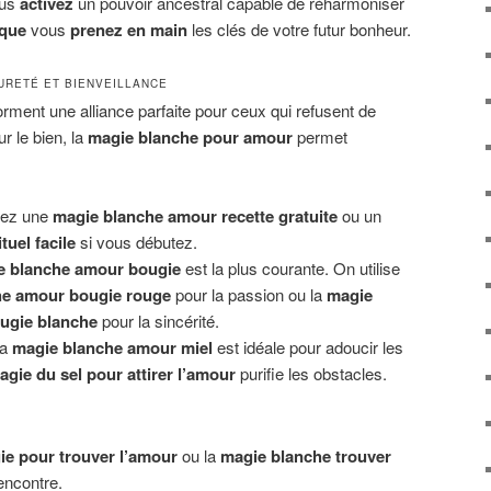
ous
activez
un pouvoir ancestral capable de réharmoniser
 que
vous
prenez en main
les clés de votre futur bonheur.
URETÉ ET BIENVEILLANCE
rment une alliance parfaite pour ceux qui refusent de
ur le bien, la
magie blanche pour amour
permet
ez une
magie blanche amour recette gratuite
ou un
uel facile
si vous débutez.
e blanche amour bougie
est la plus courante. On utilise
he amour bougie rouge
pour la passion ou la
magie
ugie blanche
pour la sincérité.
a
magie blanche amour miel
est idéale pour adoucir les
agie du sel pour attirer l’amour
purifie les obstacles.
E
ie pour trouver l’amour
ou la
magie blanche trouver
encontre.