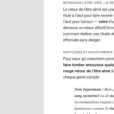
RETROUVER L’ÊTRE CHER : LE R
Le retour de l’être aimé est u
rituel à l’œuf pour faire reven
l’œuf pour l’amour —
voire
d’u
demeure un retour affectif imm
comment réaliser ces rituels 
effectuée sans danger.
SORTILÈGES ET ENVOÛTEMENTS :
Pour ceux qui cherchent com
faire tomber amoureux quel
rouge retour de l’être aimé
à
chaque geste compte.
Note Importante :
Bien q
sang menstruel
ou de
ma
recommandons toujours
lumineuses comme le
ri