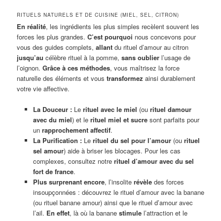
RITUELS NATURELS ET DE CUISINE (MIEL, SEL, CITRON)
En réalité
, les ingrédients les plus simples recèlent souvent les
forces les plus grandes.
C’est pourquoi
nous concevons pour
vous des guides complets,
allant
du rituel d’amour au citron
jusqu’au
célèbre rituel à la pomme,
sans oublier
l’usage de
l’oignon.
Grâce à ces méthodes
, vous maîtrisez la force
naturelle des éléments et vous
transformez
ainsi durablement
votre vie affective.
La Douceur :
Le
rituel avec le miel
(ou
rituel damour
avec du miel
) et le
rituel miel et sucre
sont parfaits pour
un
rapprochement affectif
.
La Purification :
Le
rituel du sel pour l’amour
(ou
rituel
sel amour
) aide à briser les blocages. Pour les cas
complexes, consultez notre
rituel d’amour avec du sel
fort de france
.
Plus surprenant encore
, l’insolite
révèle
des forces
insoupçonnées : découvrez le rituel d’amour avec la banane
(ou rituel banane amour) ainsi que le rituel d’amour avec
l’ail.
En effet
, là où la banane
stimule
l’attraction et le