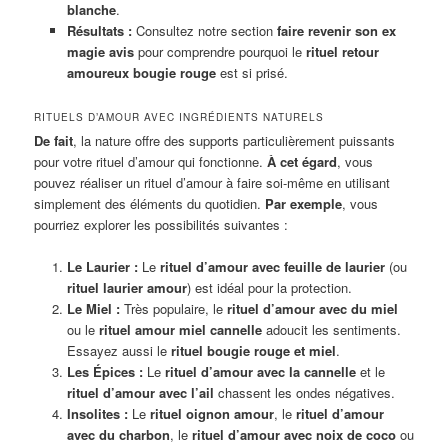
blanche
.
Résultats :
Consultez notre section
faire revenir son ex
magie avis
pour comprendre pourquoi le
rituel retour
amoureux bougie rouge
est si prisé.
RITUELS D’AMOUR AVEC INGRÉDIENTS NATURELS
De fait
, la nature offre des supports particulièrement puissants
pour votre rituel d’amour qui fonctionne.
À cet égard
, vous
pouvez réaliser un rituel d’amour à faire soi-même en utilisant
simplement des éléments du quotidien.
Par exemple
, vous
pourriez explorer les possibilités suivantes :
Le Laurier :
Le
rituel d’amour avec feuille de laurier
(ou
rituel laurier amour
) est idéal pour la protection.
Le Miel :
Très populaire, le
rituel d’amour avec du miel
ou le
rituel amour miel cannelle
adoucit les sentiments.
Essayez aussi le
rituel bougie rouge et miel
.
Les Épices :
Le
rituel d’amour avec la cannelle
et le
rituel d’amour avec l’ail
chassent les ondes négatives.
Insolites :
Le
rituel oignon amour
, le
rituel d’amour
avec du charbon
, le
rituel d’amour avec noix de coco
ou