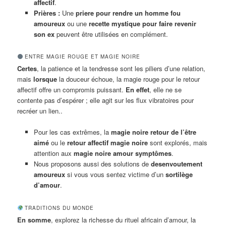
affectif
.
Prières :
Une
priere pour rendre un homme fou
amoureux
ou une
recette mystique pour faire revenir
son ex
peuvent être utilisées en complément.
ENTRE MAGIE ROUGE ET MAGIE NOIRE
Certes
, la patience et la tendresse sont les piliers d’une relation,
mais
lorsque
la douceur échoue, la magie rouge pour le retour
affectif offre un compromis puissant.
En effet
, elle ne se
contente pas d’espérer ; elle agit sur les flux vibratoires pour
recréer un lien..
Pour les cas extrêmes, la
magie noire retour de l’être
aimé
ou le
retour affectif magie noire
sont explorés, mais
attention aux
magie noire amour symptômes
.
Nous proposons aussi des solutions de
desenvoutement
amoureux
si vous vous sentez victime d’un
sortilège
d’amour
.
TRADITIONS DU MONDE
En somme
, explorez la richesse du rituel africain d’amour, la