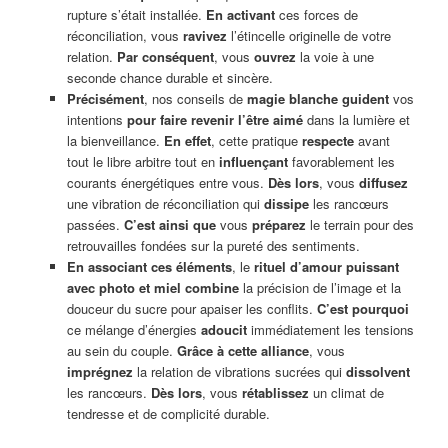
rupture s’était installée.
En activant
ces forces de
réconciliation, vous
ravivez
l’étincelle originelle de votre
relation.
Par conséquent
, vous
ouvrez
la voie à une
seconde chance durable et sincère.
Précisément
, nos conseils de
magie blanche
guident
vos
intentions
pour faire revenir l’être aimé
dans la lumière et
la bienveillance.
En effet
, cette pratique
respecte
avant
tout le libre arbitre tout en
influençant
favorablement les
courants énergétiques entre vous.
Dès lors
, vous
diffusez
une vibration de réconciliation qui
dissipe
les rancœurs
passées.
C’est ainsi que
vous
préparez
le terrain pour des
retrouvailles fondées sur la pureté des sentiments.
En associant ces éléments
, le
rituel d’amour puissant
avec photo et miel combine
la précision de l’image et la
douceur du sucre pour apaiser les conflits.
C’est pourquoi
ce mélange d’énergies
adoucit
immédiatement les tensions
au sein du couple.
Grâce à cette alliance
, vous
imprégnez
la relation de vibrations sucrées qui
dissolvent
les rancœurs.
Dès lors
, vous
rétablissez
un climat de
tendresse et de complicité durable.