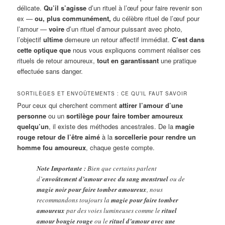
délicate.
Qu’il s’agisse
d’un rituel à l’œuf pour faire revenir son
ex —
ou, plus communément,
du célèbre rituel de l’œuf pour
l’amour —
voire
d’un rituel d’amour puissant avec photo,
l’objectif
ultime
demeure un retour affectif immédiat.
C’est dans
cette optique que
nous vous expliquons comment réaliser ces
rituels de retour amoureux,
tout en garantissant
une pratique
effectuée sans danger.
SORTILÈGES ET ENVOÛTEMENTS : CE QU’IL FAUT SAVOIR
Pour ceux qui cherchent comment
attirer l’amour d’une
personne
ou un
sortilège pour faire tomber amoureux
quelqu’un
, il existe des méthodes ancestrales. De la
magie
rouge retour de l’être aimé
à la
sorcellerie pour rendre un
homme fou amoureux
, chaque geste compte.
Note Importante :
Bien que certains parlent
d’
envoûtement d’amour avec du sang menstruel
ou de
magie noir pour faire tomber amoureux
, nous
recommandons toujours la
magie pour faire tomber
amoureux
par des voies lumineuses comme le
rituel
amour bougie rouge
ou le
rituel d’amour avec une