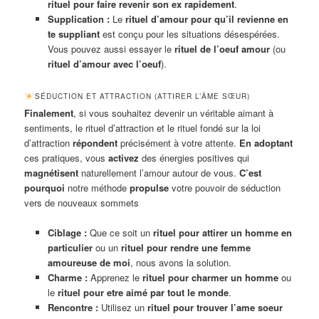
rituel pour faire revenir son ex rapidement
.
Supplication :
Le
rituel d’amour pour qu’il revienne en
te suppliant
est conçu pour les situations désespérées.
Vous pouvez aussi essayer le
rituel de l’oeuf amour
(ou
rituel d’amour avec l’oeuf
).
SÉDUCTION ET ATTRACTION (ATTIRER L’ÂME SŒUR)
Finalement
, si vous souhaitez devenir un véritable aimant à
sentiments, le rituel d’attraction et le rituel fondé sur la loi
d’attraction
répondent
précisément à votre attente.
En adoptant
ces pratiques, vous
activez
des énergies positives qui
magnétisent
naturellement l’amour autour de vous.
C’est
pourquoi
notre méthode
propulse
votre pouvoir de séduction
vers de nouveaux sommets
Ciblage :
Que ce soit un
rituel pour attirer un homme en
particulier
ou un
rituel pour rendre une femme
amoureuse de moi
, nous avons la solution.
Charme :
Apprenez le
rituel pour charmer un homme
ou
le
rituel pour etre aimé par tout le monde
.
Rencontre :
Utilisez un
rituel pour trouver l’ame soeur