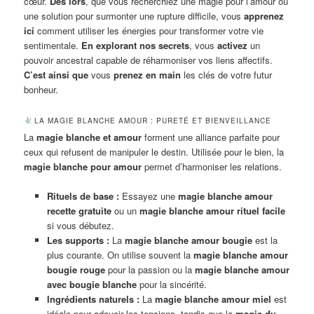
cœur.
Dès lors
, que vous recherchiez une magie pour l’amour ou
une solution pour surmonter une rupture difficile, vous
apprenez
ici
comment utiliser les énergies pour transformer votre vie
sentimentale.
En explorant nos secrets
, vous
activez
un
pouvoir ancestral capable de réharmoniser vos liens affectifs.
C’est ainsi que
vous
prenez en main
les clés de votre futur
bonheur.
LA MAGIE BLANCHE AMOUR : PURETÉ ET BIENVEILLANCE
La
magie blanche et amour
forment une alliance parfaite pour
ceux qui refusent de manipuler le destin. Utilisée pour le bien, la
magie blanche pour amour
permet d’harmoniser les relations.
Rituels de base :
Essayez une
magie blanche amour
recette gratuite
ou un
magie blanche amour rituel facile
si vous débutez.
Les supports :
La
magie blanche amour bougie
est la
plus courante. On utilise souvent la
magie blanche amour
bougie rouge
pour la passion ou la
magie blanche amour
avec bougie blanche
pour la sincérité.
Ingrédients naturels :
La
magie blanche amour miel
est
idéale pour adoucir les tensions, tandis que la
magie du