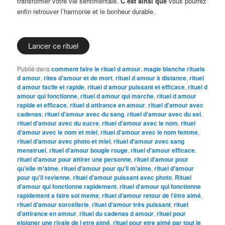
transformer votre vie sentimentale.
C’est ainsi que
vous pourrez
enfin retrouver l’harmonie et le bonheur durable.
Lancer ce rituel
Publié dans
comment faire le rituel d amour
,
magie blanche rituels
d amour
,
rites d'amour et de mort
,
rituel d amour à distance
,
rituel
d amour facile et rapide
,
rituel d amour puissant et efficace
,
rituel d
amour qui fonctionne
,
rituel d amour qui marche
,
rituel d amour
rapide et efficace
,
rituel d attirance en amour
,
rituel d'amour avec
cadenas
,
rituel d'amour avec du sang
,
rituel d'amour avec du sel
,
rituel d'amour avec du sucre
,
rituel d'amour avec le nom
,
rituel
d'amour avec le nom et miel
,
rituel d'amour avec le nom femme
,
rituel d'amour avec photo et miel
,
rituel d'amour avec sang
menstruel
,
rituel d'amour bougie rouge
,
rituel d'amour efficace
,
rituel d'amour pour attirer une personne
,
rituel d'amour pour
qu'elle m'aime
,
rituel d'amour pour qu'il m'aime
,
rituel d'amour
pour qu'il revienne
,
rituel d'amour puissant avec photo
,
Rituel
d'amour qui fonctionne rapidement
,
rituel d'amour qui fonctionne
rapidement a faire soi meme
,
rituel d'amour retour de l'être aimé
,
rituel d'amour sorcellerie
,
rituel d'amour très puissant
,
rituel
d'attirance en amour
,
rituel du cadenas d amour
,
rituel pour
eloigner une rivale de l etre aimé
,
rituel pour etre aimé par tout le