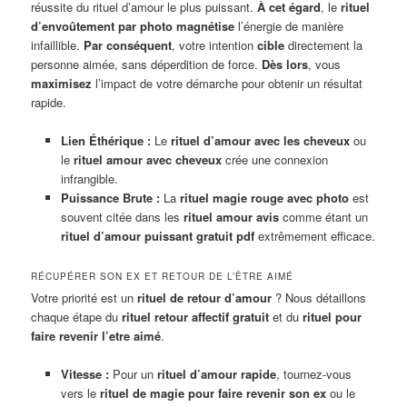
réussite du rituel d’amour le plus puissant.
À cet égard
, le
rituel
d’envoûtement par photo
magnétise
l’énergie de manière
infaillible.
Par conséquent
, votre intention
cible
directement la
personne aimée, sans déperdition de force.
Dès lors
, vous
maximisez
l’impact de votre démarche pour obtenir un résultat
rapide.
Lien Éthérique :
Le
rituel d’amour avec les cheveux
ou
le
rituel amour avec cheveux
crée une connexion
infrangible.
Puissance Brute :
La
rituel magie rouge avec photo
est
souvent citée dans les
rituel amour avis
comme étant un
rituel d’amour puissant gratuit pdf
extrêmement efficace.
RÉCUPÉRER SON EX ET RETOUR DE L’ÊTRE AIMÉ
Votre priorité est un
rituel de retour d’amour
? Nous détaillons
chaque étape du
rituel retour affectif gratuit
et du
rituel pour
faire revenir l’etre aimé
.
Vitesse :
Pour un
rituel d’amour rapide
, tournez-vous
vers le
rituel de magie pour faire revenir son ex
ou le