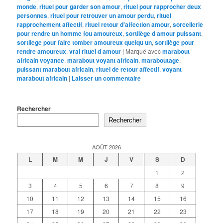
monde
,
rituel pour garder son amour
,
rituel pour rapprocher deux
personnes
,
rituel pour retrouver un amour perdu
,
rituel
rapprochement affectif
,
rituel retour d'affection amour
,
sorcellerie
pour rendre un homme fou amoureux
,
sortilège d amour puissant
,
sortilege pour faire tomber amoureux quelqu un
,
sortilège pour
rendre amoureux
,
vrai rituel d amour
|
Marqué avec
marabout
africain voyance
,
marabout voyant africain
,
maraboutage
,
puissant marabout africain
,
rituel de retour affectif
,
voyant
marabout africain
|
Laisser un commentaire
Rechercher
Rechercher
AOÛT 2026
L
M
M
J
V
S
D
1
2
3
4
5
6
7
8
9
10
11
12
13
14
15
16
17
18
19
20
21
22
23