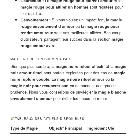
L’attraction :
La
magie rouge pour attirer l’amour
et la
magie rouge pour attirer un homme
sont réputées pour
leur rapidité.
L’envoûtement :
Si vous voulez un impact fort, la
magie
rouge envoutement d amour
ou la
magie rouge pour
rendre amoureux
sont vos meilleures alliées. Beaucoup
d’utilisateurs partagent leur succès dans la section
magie
rouge amour avis
.
MAGIE NOIRE : UN CHEMIN À PART
Bien que plus sombre, la
magie noire retour affectif
et la
magie
noir amour rituel
sont parfois explorées pour des cas de
magie
noire rupture couple
. La
magie noire rituel amour
ou la
magie noir pour recuperer son ex
demandent une grande
prudence. Nous vous conseillons de privilégier la
magie blanche
envoutement d amour
pour éviter les chocs en retour.
TABLEAUX DES RITUELS DISPONIBLES
Type de Magie
Objectif Principal
Ingrédient Clé