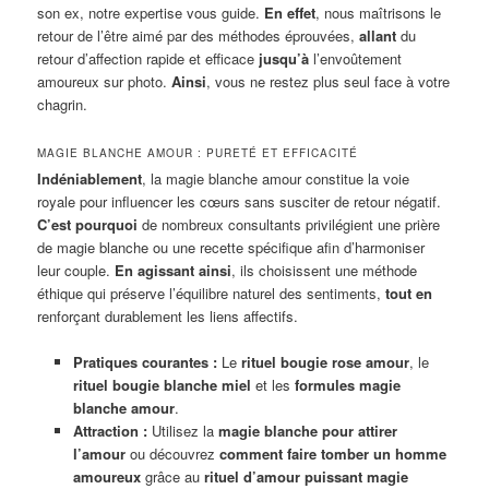
son ex, notre expertise vous guide.
En effet
, nous maîtrisons le
retour de l’être aimé par des méthodes éprouvées,
allant
du
retour d’affection rapide et efficace
jusqu’à
l’envoûtement
amoureux sur photo.
Ainsi
, vous ne restez plus seul face à votre
chagrin.
MAGIE BLANCHE AMOUR : PURETÉ ET EFFICACITÉ
Indéniablement
, la magie blanche amour constitue la voie
royale pour influencer les cœurs sans susciter de retour négatif.
C’est pourquoi
de nombreux consultants privilégient une prière
de magie blanche ou une recette spécifique afin d’harmoniser
leur couple.
En agissant ainsi
, ils choisissent une méthode
éthique qui préserve l’équilibre naturel des sentiments,
tout en
renforçant durablement les liens affectifs.
Pratiques courantes :
Le
rituel bougie rose amour
, le
rituel bougie blanche miel
et les
formules magie
blanche amour
.
Attraction :
Utilisez la
magie blanche pour attirer
l’amour
ou découvrez
comment faire tomber un homme
amoureux
grâce au
rituel d’amour puissant magie