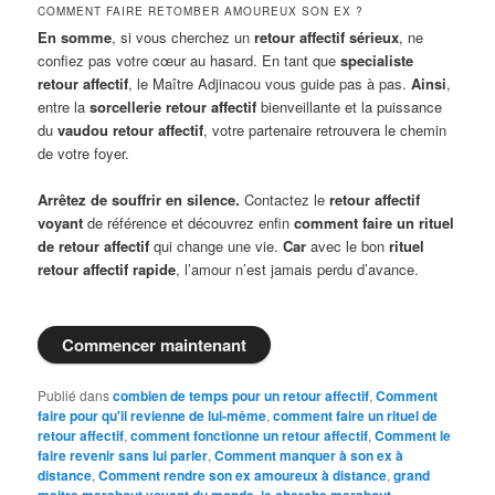
COMMENT FAIRE RETOMBER AMOUREUX SON EX ?
En somme
, si vous cherchez un
retour affectif sérieux
, ne
confiez pas votre cœur au hasard. En tant que
specialiste
retour affectif
, le Maître Adjinacou vous guide pas à pas.
Ainsi
,
entre la
sorcellerie retour affectif
bienveillante et la puissance
du
vaudou retour affectif
, votre partenaire retrouvera le chemin
de votre foyer.
Arrêtez de souffrir en silence.
Contactez le
retour affectif
voyant
de référence et découvrez enfin
comment faire un rituel
de retour affectif
qui change une vie.
Car
avec le bon
rituel
retour affectif rapide
, l’amour n’est jamais perdu d’avance.
Commencer maintenant
Publié dans
combien de temps pour un retour affectif
,
Comment
faire pour qu'il revienne de lui-même
,
comment faire un rituel de
retour affectif
,
comment fonctionne un retour affectif
,
Comment le
faire revenir sans lui parler
,
Comment manquer à son ex à
distance
,
Comment rendre son ex amoureux à distance
,
grand
maitre marabout voyant du monde
,
je cherche marabout