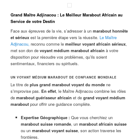
Grand Maître Adjinacou : Le Meilleur Marabout Africain au
Service de votre Destin
Face aux épreuves de la vie, s’adresser à un
marabout honnête
et sérieux
est la première étape vers la réussite.
Le Maître
Adjinacou
,
reconnu comme le
meilleur voyant africain sérieux
,
met son don de
voyant médium marabout africain
à votre
disposition pour résoudre vos problèmes, qu’ils soient
sentimentaux, financiers ou spirituels.
UN VOYANT MÉDIUM MARABOUT DE CONFIANCE MONDIALE
Le titre de
plus grand marabout voyant du monde
ne
s’improvise pas.
En effet
, le Maître Adjinacou combine les rôles
de
marabout guérisseur africain
et de
grand voyant médium
marabout
pour offrir une guidance complète.
Expertise Géographique :
Que vous cherchiez un
marabout suisse romande
, un
marabout africain suisse
ou un
marabout voyant suisse
, son action traverse les
frontières.