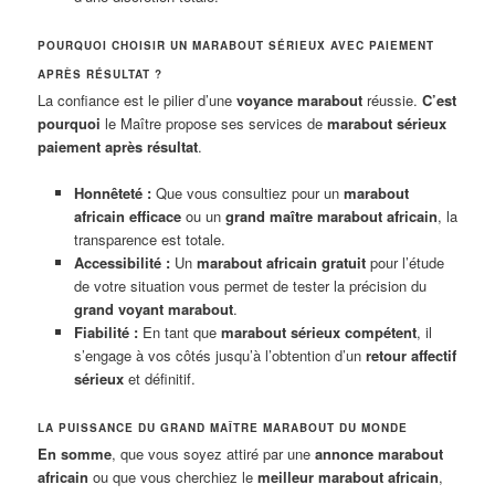
POURQUOI CHOISIR UN MARABOUT SÉRIEUX AVEC PAIEMENT
APRÈS RÉSULTAT ?
La confiance est le pilier d’une
voyance marabout
réussie.
C’est
pourquoi
le Maître propose ses services de
marabout sérieux
paiement après résultat
.
Honnêteté :
Que vous consultiez pour un
marabout
africain efficace
ou un
grand maître marabout africain
, la
transparence est totale.
Accessibilité :
Un
marabout africain gratuit
pour l’étude
de votre situation vous permet de tester la précision du
grand voyant marabout
.
Fiabilité :
En tant que
marabout sérieux compétent
, il
s’engage à vos côtés jusqu’à l’obtention d’un
retour affectif
sérieux
et définitif.
LA PUISSANCE DU GRAND MAÎTRE MARABOUT DU MONDE
En somme
, que vous soyez attiré par une
annonce marabout
africain
ou que vous cherchiez le
meilleur marabout africain
,