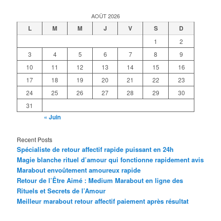
AOÛT 2026
L
M
M
J
V
S
D
1
2
3
4
5
6
7
8
9
10
11
12
13
14
15
16
17
18
19
20
21
22
23
24
25
26
27
28
29
30
31
« Juin
Recent Posts
Spécialiste de retour affectif rapide puissant en 24h
Magie blanche rituel d’amour qui fonctionne rapidement avis
Marabout envoûtement amoureux rapide
Retour de l’Être Aimé : Medium Marabout en ligne des
Rituels et Secrets de l’Amour
Meilleur marabout retour affectif paiement après résultat