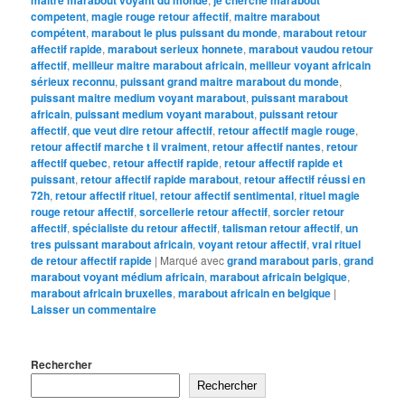
competent
,
magie rouge retour affectif
,
maitre marabout
compétent
,
marabout le plus puissant du monde
,
marabout retour
affectif rapide
,
marabout serieux honnete
,
marabout vaudou retour
affectif
,
meilleur maitre marabout africain
,
meilleur voyant africain
sérieux reconnu
,
puissant grand maitre marabout du monde
,
puissant maitre medium voyant marabout
,
puissant marabout
africain
,
puissant medium voyant marabout
,
puissant retour
affectif
,
que veut dire retour affectif
,
retour affectif magie rouge
,
retour affectif marche t il vraiment
,
retour affectif nantes
,
retour
affectif quebec
,
retour affectif rapide
,
retour affectif rapide et
puissant
,
retour affectif rapide marabout
,
retour affectif réussi en
72h
,
retour affectif rituel
,
retour affectif sentimental
,
rituel magie
rouge retour affectif
,
sorcellerie retour affectif
,
sorcier retour
affectif
,
spécialiste du retour affectif
,
talisman retour affectif
,
un
tres puissant marabout africain
,
voyant retour affectif
,
vrai rituel
de retour affectif rapide
|
Marqué avec
grand marabout paris
,
grand
marabout voyant médium africain
,
marabout africain belgique
,
marabout africain bruxelles
,
marabout africain en belgique
|
Laisser un commentaire
Rechercher
Rechercher