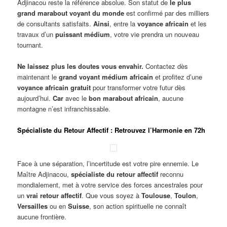
Adjinacou reste la référence absolue. Son statut de
le plus
grand marabout voyant du monde
est confirmé par des milliers
de consultants satisfaits.
Ainsi
, entre la
voyance africain
et les
travaux d’un
puissant médium
, votre vie prendra un nouveau
tournant.
Ne laissez plus les doutes vous envahir.
Contactez dès
maintenant le
grand voyant médium africain
et profitez d’une
voyance africain gratuit
pour transformer votre futur dès
aujourd’hui.
Car
avec le
bon marabout africain
, aucune
montagne n’est infranchissable.
Spécialiste du Retour Affectif : Retrouvez l’Harmonie en 72h
Face à une séparation, l’incertitude est votre pire ennemie. Le
Maître Adjinacou,
spécialiste du retour affectif
reconnu
mondialement, met à votre service des forces ancestrales pour
un
vrai retour affectif
. Que vous soyez à
Toulouse
,
Toulon
,
Versailles
ou en
Suisse
, son action spirituelle ne connaît
aucune frontière.