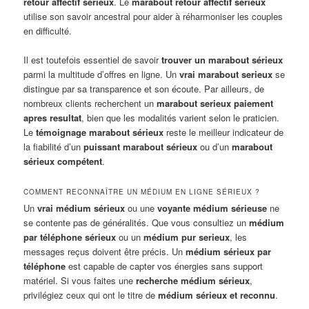
retour affectif sérieux
. Le
marabout retour affectif sérieux
utilise son savoir ancestral pour aider à réharmoniser les couples
en difficulté.
Il est toutefois essentiel de savoir
trouver un marabout sérieux
parmi la multitude d’offres en ligne. Un
vrai marabout serieux
se
distingue par sa transparence et son écoute. Par ailleurs, de
nombreux clients recherchent un
marabout serieux paiement
apres resultat
, bien que les modalités varient selon le praticien.
Le
témoignage marabout sérieux
reste le meilleur indicateur de
la fiabilité d’un
puissant marabout sérieux
ou d’un
marabout
sérieux compétent
.
COMMENT RECONNAÎTRE UN MÉDIUM EN LIGNE SÉRIEUX ?
Un
vrai médium sérieux
ou une
voyante médium sérieuse
ne
se contente pas de généralités. Que vous consultiez un
médium
par téléphone sérieux
ou un
médium pur serieux
, les
messages reçus doivent être précis. Un
médium sérieux par
téléphone
est capable de capter vos énergies sans support
matériel. Si vous faites une
recherche médium sérieux
,
privilégiez ceux qui ont le titre de
médium sérieux et reconnu
.