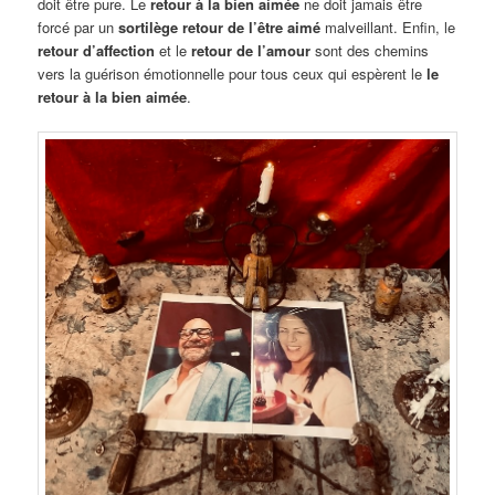
doit être pure. Le
retour à la bien aimée
ne doit jamais être
forcé par un
sortilège retour de l’être aimé
malveillant. Enfin, le
retour d’affection
et le
retour de l’amour
sont des chemins
vers la guérison émotionnelle pour tous ceux qui espèrent le
le
retour à la bien aimée
.