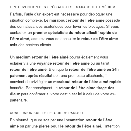
L’INTERVENTION DES SPÉCIALISTES : MARABOUT ET MÉDIUM
Parfois, l’aide d’un expert est nécessaire pour débloquer une
situation complexe. Le
marabout retour de l être aimé
possède
des connaissances ésotériques pour lever les blocages. Si vous
contactez un
premier spécialiste du retour affectif rapide de
l’être aimé
, assurez-vous de consulter le
retour de l’être aimé
avis
des anciens clients.
Un
medium retour de l être aimé
pourra également vous
éclairer via une
voyance retour de l être aimé
ou un
tarot
retour de l être aimé
. Bien que le
retour de l’être aimé en 24h
paiement après résultat
soit une promesse alléchante, il
convient de privilégier un
marabout retour de l’être aimé rapide
honnête. Par conséquent, le
retour de l’être aime tirage des
dieux
peut confirmer si votre destin est lié à celui de votre ex-
partenaire.
CONCLUSION SUR LE RETOUR DE L’AMOUR
En résumé, que ce soit par une
incantation retour de l’être
aimé
ou par une
pierre pour le retour de l’être aimé
, l’intention