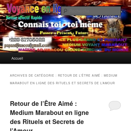
Aller
Aller
Si vous traversez une rupture douloureuse et que vous cherchez
désespérément à récupérer votre ex rapidement, retour affectif, le Maître
au
au
Rech
Adjinacou, reconnu comme le meilleur marabout compétent et le plus
contenu
contenu
puissant marabout sérieux africain, met à votre service son don
principal
secondaire
Meilleur Marabout pour Récupérer
exceptionnel pour prédire l'avenir et restaurer l'harmonie perdue.
Son Ex Rapidement
Menu
Accueil
principal
ARCHIVES DE CATÉGORIE :
RETOUR DE L’ÊTRE AIMÉ : MEDIUM
MARABOUT EN LIGNE DES RITUELS ET SECRETS DE L’AMOUR
Retour de l’Être Aimé :
Medium Marabout en ligne
des Rituels et Secrets de
l’Amour