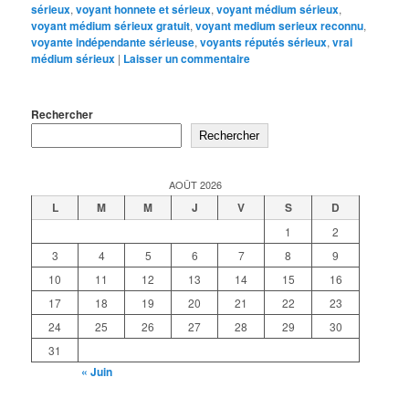
sérieux
,
voyant honnete et sérieux
,
voyant médium sérieux
,
voyant médium sérieux gratuit
,
voyant medium serieux reconnu
,
voyante indépendante sérieuse
,
voyants réputés sérieux
,
vrai
médium sérieux
|
Laisser un commentaire
Rechercher
Rechercher
AOÛT 2026
L
M
M
J
V
S
D
1
2
3
4
5
6
7
8
9
10
11
12
13
14
15
16
17
18
19
20
21
22
23
24
25
26
27
28
29
30
31
« Juin