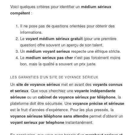
Voici quelques critères pour identifier un
médium sérieux
compétent
:
Il ne pose pas de questions orientées pour obtenir des
informations.
Le
voyant médium sérieux gratuit
(pour une première
question) offre souvent un aperçu de son talent.
Un
médium voyant serieux
respecte une éthique stricte.
Le
medium serieux pas cher
n’est pas forcément moins
bon, mais la qualité a souvent un prix juste.
LES GARANTIES D’UN SITE DE VOYANCE SÉRIEUX
Un
site de voyance sérieux
met en avant des
voyants connus
et serieux
. Que vous cherchiez une
voyante indépendante
sérieuse
ou un
cabinet de voyance sérieux par téléphone
, la
plateforme doit être sécurisée. Une
voyance précise et sérieuse
est le fruit d’années d’expérience. Pour les plus pressés, la
voyance sérieuse téléphone sans attendre
permet d’obtenir un
voyant serieux par telephone
instantanément.
En conclusion, que vous ayez besoin d’un
marabout serieux et