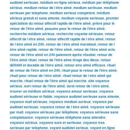
audiotel serieuse
,
médium en ligne sérieux
,
médium par téléphone
sérieux
,
medium retour de l être aimé
,
medium serieuse
,
medium
serieuse par telephone
,
medium serieux competent
,
médium
sérieux gratuit et sans attente
,
medium voyante serieuse
,
premier
spécialiste du retour affectif rapide de l'être aimé
,
priere pour le
retour de l'être aimé
,
psaume pour le retour de l'être aimé
,
recherche médium sérieux
,
recherche voyante sérieuse
,
retour
affectif de l être aimé
,
retour affectif rapide de l être aimé
,
retour
de l être aimé en 24h
,
retour de l être aimé marabout
,
retour de l
être aimé rapide
,
retour de l'être aimé
,
retour de l'être aimé avis
,
retour de l'être aimé en 24h paiement après résultat
,
retour de
l'être aimé rituel
,
retour de l'être aime tirage des dieux
,
retour
définitif et durable de l'être aimé
,
retour etre aimé efficace
,
rituel
de retour de l'être aimé en 24h
,
rituel pour le retour de l'être aimé
,
rituel pour retour de l être aimé
,
rituel retour de l etre aimé qui
marche
,
rituel retour de l'être aimé qui marche
,
site voyance
sérieux
,
sort retour de l'être aimé
,
tarot retour de l être aimé
,
trouver un médium sérieux
,
voyance amour serieuse
,
voyance
audiotel sérieuse et fiable
,
voyance audiotel serieuse sans attente
,
voyance mail sérieuse
,
voyance medium serieux
,
voyance par
audiotel serieuse
,
voyance retour de l être aimé
,
voyance sérieuse
par mail
,
voyance sérieuse par téléphone
,
voyance sérieuse sans
complaisance
,
voyance sérieuse téléphone sans attendre
,
voyance sérieux
,
voyance sure et serieuse
,
voyance tres
serieuse par telephone
,
voyant audiotel serieux
,
voyant en ligne