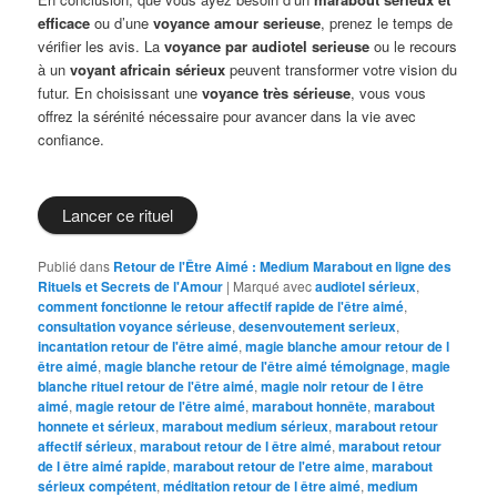
efficace
ou d’une
voyance amour serieuse
, prenez le temps de
vérifier les avis. La
voyance par audiotel serieuse
ou le recours
à un
voyant africain sérieux
peuvent transformer votre vision du
futur. En choisissant une
voyance très sérieuse
, vous vous
offrez la sérénité nécessaire pour avancer dans la vie avec
confiance.
Lancer ce rituel
Publié dans
Retour de l'Être Aimé : Medium Marabout en ligne des
Rituels et Secrets de l'Amour
|
Marqué avec
audiotel sérieux
,
comment fonctionne le retour affectif rapide de l'être aimé
,
consultation voyance sérieuse
,
desenvoutement serieux
,
incantation retour de l'être aimé
,
magie blanche amour retour de l
être aimé
,
magie blanche retour de l'être aimé témoignage
,
magie
blanche rituel retour de l'être aimé
,
magie noir retour de l être
aimé
,
magie retour de l'être aimé
,
marabout honnête
,
marabout
honnete et sérieux
,
marabout medium sérieux
,
marabout retour
affectif sérieux
,
marabout retour de l être aimé
,
marabout retour
de l être aimé rapide
,
marabout retour de l'etre aime
,
marabout
sérieux compétent
,
méditation retour de l être aimé
,
medium