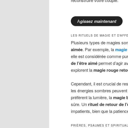
reconstruire votre couple.
A
gissez
maintenant
LES RITUELS DE MAGIE ET D’AF
Plusieurs types de magies sont 
aimée
. Par exemple, la
magie 
elle est considérée comme pure
de l’être aimé
permet d’agir av
explorent la
magie rouge retou
Cependant, il est crucial de re
les énergies sombres peuvent
préfèrent la lumière, la
magie b
sûre. Un
rituel de retour de l
impatients, bien que la patien
PRIÈRES, PSAUMES ET SPIRITUA