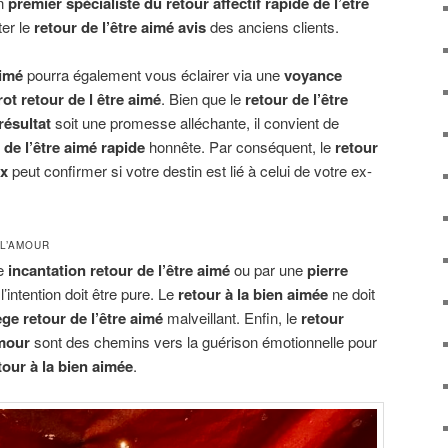
un
premier spécialiste du retour affectif rapide de l’être
ter le
retour de l’être aimé avis
des anciens clients.
aimé
pourra également vous éclairer via une
voyance
rot retour de l être aimé
. Bien que le
retour de l’être
résultat
soit une promesse alléchante, il convient de
de l’être aimé rapide
honnête. Par conséquent, le
retour
ux
peut confirmer si votre destin est lié à celui de votre ex-
L’AMOUR
ne
incantation retour de l’être aimé
ou par une
pierre
 l’intention doit être pure. Le
retour à la bien aimée
ne doit
ège retour de l’être aimé
malveillant. Enfin, le
retour
amour
sont des chemins vers la guérison émotionnelle pour
etour à la bien aimée
.