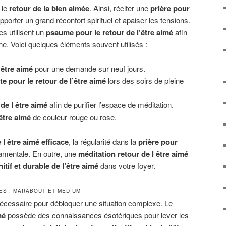
 le
retour de la bien aimée
. Ainsi, réciter une
prière pour
porter un grand réconfort spirituel et apaiser les tensions.
es utilisent un
psaume pour le retour de l’être aimé
afin
ine. Voici quelques éléments souvent utilisés :
’être aimé
pour une demande sur neuf jours.
te pour le retour de l’être aimé
lors des soirs de pleine
de l être aimé
afin de purifier l’espace de méditation.
être aimé
de couleur rouge ou rose.
 l être aimé efficace
, la régularité dans la
prière pour
amentale. En outre, une
méditation retour de l être aimé
nitif et durable de l’être aimé
dans votre foyer.
TES : MARABOUT ET MÉDIUM
t nécessaire pour débloquer une situation complexe. Le
mé
possède des connaissances ésotériques pour lever les