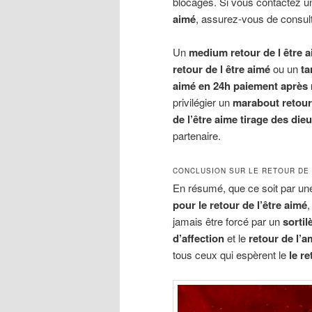
blocages. Si vous contactez 
aimé
, assurez-vous de consul
Un
medium retour de l être 
retour de l être aimé
ou un
ta
aimé en 24h paiement après 
privilégier un
marabout retour 
de l’être aime tirage des die
partenaire.
CONCLUSION SUR LE RETOUR DE 
En résumé, que ce soit par u
pour le retour de l’être aimé
,
jamais être forcé par un
sortil
d’affection
et le
retour de l’
tous ceux qui espèrent le
le r