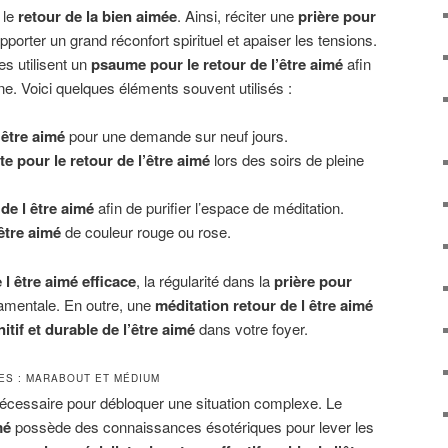
 le
retour de la bien aimée
. Ainsi, réciter une
prière pour
porter un grand réconfort spirituel et apaiser les tensions.
es utilisent un
psaume pour le retour de l’être aimé
afin
ine. Voici quelques éléments souvent utilisés :
’être aimé
pour une demande sur neuf jours.
te pour le retour de l’être aimé
lors des soirs de pleine
de l être aimé
afin de purifier l’espace de méditation.
être aimé
de couleur rouge ou rose.
 l être aimé efficace
, la régularité dans la
prière pour
amentale. En outre, une
méditation retour de l être aimé
nitif et durable de l’être aimé
dans votre foyer.
TES : MARABOUT ET MÉDIUM
t nécessaire pour débloquer une situation complexe. Le
mé
possède des connaissances ésotériques pour lever les