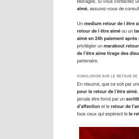
blocages. Si vous contactez 
aimé
, assurez-vous de consul
Un
medium retour de l être 
retour de l être aimé
ou un
ta
aimé en 24h paiement après 
privilégier un
marabout retour 
de l’être aime tirage des die
partenaire.
CONCLUSION SUR LE RETOUR DE 
En résumé, que ce soit par u
pour le retour de l’être aimé
,
jamais être forcé par un
sortil
d’affection
et le
retour de l’
tous ceux qui espèrent le
le r