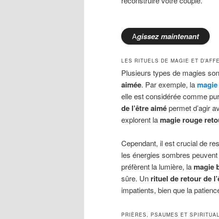
reconstruire votre couple.
A
gissez
maintenant
LES RITUELS DE MAGIE ET D’AF
Plusieurs types de magies sont 
aimée
. Par exemple, la
magie 
elle est considérée comme pure
de l’être aimé
permet d’agir av
explorent la
magie rouge retou
Cependant, il est crucial de re
les énergies sombres peuvent
préfèrent la lumière, la
magie b
sûre. Un
rituel de retour de l
impatients, bien que la patien
PRIÈRES, PSAUMES ET SPIRITUA