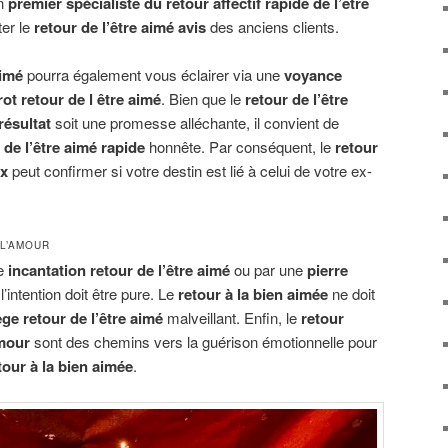
un
premier spécialiste du retour affectif rapide de l’être
ter le
retour de l’être aimé avis
des anciens clients.
aimé
pourra également vous éclairer via une
voyance
rot retour de l être aimé
. Bien que le
retour de l’être
résultat
soit une promesse alléchante, il convient de
de l’être aimé rapide
honnête. Par conséquent, le
retour
ux
peut confirmer si votre destin est lié à celui de votre ex-
L’AMOUR
ne
incantation retour de l’être aimé
ou par une
pierre
 l’intention doit être pure. Le
retour à la bien aimée
ne doit
ège retour de l’être aimé
malveillant. Enfin, le
retour
amour
sont des chemins vers la guérison émotionnelle pour
etour à la bien aimée
.