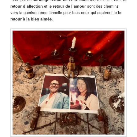
retour d’affection
et le
retour de l’amour
sont des chemins
vers la guérison émotionnelle pour tous ceux qui espèrent le
le
retour à la bien aimée
.