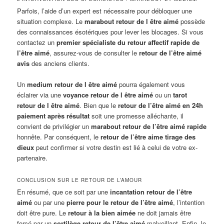
Parfois, l’aide d’un expert est nécessaire pour débloquer une
situation complexe. Le
marabout retour de l être aimé
possède
des connaissances ésotériques pour lever les blocages. Si vous
contactez un
premier spécialiste du retour affectif rapide de
l’être aimé
, assurez-vous de consulter le
retour de l’être aimé
avis
des anciens clients.
Un
medium retour de l être aimé
pourra également vous
éclairer via une
voyance retour de l être aimé
ou un
tarot
retour de l être aimé
. Bien que le
retour de l’être aimé en 24h
paiement après résultat
soit une promesse alléchante, il
convient de privilégier un
marabout retour de l’être aimé rapide
honnête. Par conséquent, le
retour de l’être aime tirage des
dieux
peut confirmer si votre destin est lié à celui de votre ex-
partenaire.
CONCLUSION SUR LE RETOUR DE L’AMOUR
En résumé, que ce soit par une
incantation retour de l’être
aimé
ou par une
pierre pour le retour de l’être aimé
, l’intention
doit être pure. Le
retour à la bien aimée
ne doit jamais être
forcé par un
sortilège retour de l’être aimé
malveillant. Enfin, le