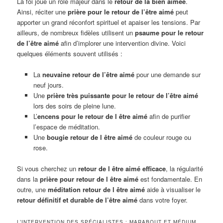
La foi joue un rôle majeur dans le
retour de la bien aimée
.
Ainsi, réciter une
prière pour le retour de l’être aimé
peut
apporter un grand réconfort spirituel et apaiser les tensions. Par
ailleurs, de nombreux fidèles utilisent un
psaume pour le retour
de l’être aimé
afin d’implorer une intervention divine. Voici
quelques éléments souvent utilisés :
La
neuvaine retour de l’être aimé
pour une demande sur
neuf jours.
Une
prière très puissante pour le retour de l’être aimé
lors des soirs de pleine lune.
L’
encens pour le retour de l être aimé
afin de purifier
l’espace de méditation.
Une
bougie retour de l être aimé
de couleur rouge ou
rose.
Si vous cherchez un
retour de l être aimé efficace
, la régularité
dans la
prière pour retour de l être aimé
est fondamentale. En
outre, une
méditation retour de l être aimé
aide à visualiser le
retour définitif et durable de l’être aimé
dans votre foyer.
L’INTERVENTION DES SPÉCIALISTES : MARABOUT ET MÉDIUM