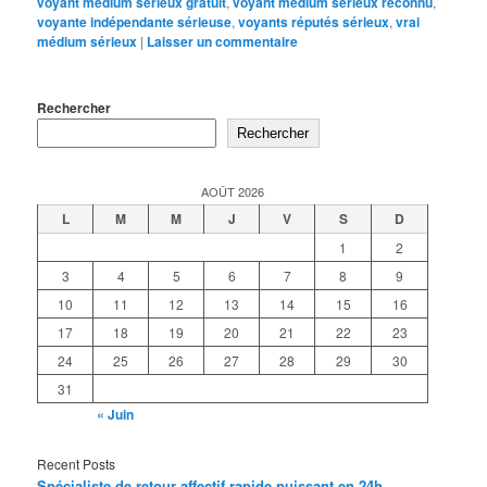
voyant médium sérieux gratuit
,
voyant medium serieux reconnu
,
voyante indépendante sérieuse
,
voyants réputés sérieux
,
vrai
médium sérieux
|
Laisser un commentaire
Rechercher
Rechercher
AOÛT 2026
L
M
M
J
V
S
D
1
2
3
4
5
6
7
8
9
10
11
12
13
14
15
16
17
18
19
20
21
22
23
24
25
26
27
28
29
30
31
« Juin
Recent Posts
Spécialiste de retour affectif rapide puissant en 24h