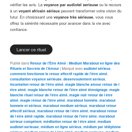
vérifier les avis. La
voyance par audiotel serieuse
ou le recours
à un
voyant africain sérieux
peuvent transformer votre vision du
futur. En choisissant une
voyance très sérieuse
, vous vous
offrez la sérénité nécessaire pour avancer dans la vie avec
confiance.
Lancer ce rituel
Publié dans
Retour de l'Être Aimé : Medium Marabout en ligne des
Rituels et Secrets de l'Amour
|
Marqué avec
audiotel sérieux
,
comment fonctionne le retour affectif rapide de l'être aimé
,
consultation voyance sérieuse
,
desenvoutement serieux
,
incantation retour de l'être aimé
,
magie blanche amour retour de l
être aimé
,
magie blanche retour de l'être aimé témoignage
,
magie
blanche rituel retour de l'être aimé
,
magie noir retour de l être
aimé
,
magie retour de l'être aimé
,
marabout honnête
,
marabout
honnete et sérieux
,
marabout medium sérieux
,
marabout retour
affectif sérieux
,
marabout retour de l être aimé
,
marabout retour
de l être aimé rapide
,
marabout retour de l'etre aime
,
marabout
sérieux compétent
,
méditation retour de l être aimé
,
medium
audiotel serieuse
,
médium en ligne sérieux
,
médium par téléphone
sérieux
,
medium retour de l être aimé
,
medium serieuse
,
medium