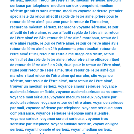
serieuse par telephone
,
medium serieux competent
,
médium
sérieux gratuit et sans attente
,
medium voyante serieuse
,
premier
spécialiste du retour affectif rapide de l'être aimé
,
priere pour le
retour de l'être aimé
,
psaume pour le retour de l'être aimé
,
recherche médium sérieux
,
recherche voyante sérieuse
,
retour
affectif de l être aimé
,
retour affectif rapide de l être aimé
,
retour
de l être aimé en 24h
,
retour de l être aimé marabout
,
retour de l
être aimé rapide
,
retour de l'être aimé
,
retour de l'être aimé avis
,
retour de l'être aimé en 24h paiement après résultat
,
retour de
l'être aimé rituel
,
retour de l'être aime tirage des dieux
,
retour
définitif et durable de l'être aimé
,
retour etre aimé efficace
,
rituel
de retour de l'être aimé en 24h
,
rituel pour le retour de l'être aimé
,
rituel pour retour de l être aimé
,
rituel retour de l etre aimé qui
marche
,
rituel retour de l'être aimé qui marche
,
site voyance
sérieux
,
sort retour de l'être aimé
,
tarot retour de l être aimé
,
trouver un médium sérieux
,
voyance amour serieuse
,
voyance
audiotel sérieuse et fiable
,
voyance audiotel serieuse sans attente
,
voyance mail sérieuse
,
voyance medium serieux
,
voyance par
audiotel serieuse
,
voyance retour de l être aimé
,
voyance sérieuse
par mail
,
voyance sérieuse par téléphone
,
voyance sérieuse sans
complaisance
,
voyance sérieuse téléphone sans attendre
,
voyance sérieux
,
voyance sure et serieuse
,
voyance tres
serieuse par telephone
,
voyant audiotel serieux
,
voyant en ligne
sérieux
,
voyant honnete et sérieux
,
voyant médium sérieux
,