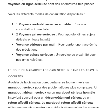
voyance en ligne serieuse
sont des alternatives très prisées.
Voici les différents modes de consultation disponibles :
1
Voyance audiotel sérieuse et fiable
: Pour une
consultation immédiate.
2
Voyance privée sérieuse
: Pour approfondir les sujets
délicats en toute intimité.
Voyance sérieuse par mail
: Pour garder une trace écrite
des prédictions.
Voyance suisse sérieuse
: Un service de proximité pour
nos amis helvètes.
LE RÔLE DU MARABOUT AFRICAIN SÉRIEUX DANS LES TRAVAUX
OCCULTES
Au-delà de la divination pure, certains se tournent vers un
marabout sérieux
pour des problématiques plus complexes. Un
marabout africain sérieux
ou un
marabout sérieux honnête
intervient souvent pour un
désenvoûtement sérieux
ou un
retour affectif sérieux
. Le
marabout retour affectif sérieux
utilise son savoir ancestral pour aider à réharmoniser les couples