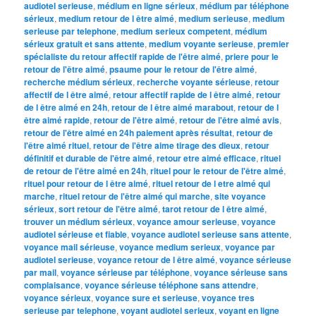
audiotel serieuse
,
médium en ligne sérieux
,
médium par téléphone
sérieux
,
medium retour de l être aimé
,
medium serieuse
,
medium
serieuse par telephone
,
medium serieux competent
,
médium
sérieux gratuit et sans attente
,
medium voyante serieuse
,
premier
spécialiste du retour affectif rapide de l'être aimé
,
priere pour le
retour de l'être aimé
,
psaume pour le retour de l'être aimé
,
recherche médium sérieux
,
recherche voyante sérieuse
,
retour
affectif de l être aimé
,
retour affectif rapide de l être aimé
,
retour
de l être aimé en 24h
,
retour de l être aimé marabout
,
retour de l
être aimé rapide
,
retour de l'être aimé
,
retour de l'être aimé avis
,
retour de l'être aimé en 24h paiement après résultat
,
retour de
l'être aimé rituel
,
retour de l'être aime tirage des dieux
,
retour
définitif et durable de l'être aimé
,
retour etre aimé efficace
,
rituel
de retour de l'être aimé en 24h
,
rituel pour le retour de l'être aimé
,
rituel pour retour de l être aimé
,
rituel retour de l etre aimé qui
marche
,
rituel retour de l'être aimé qui marche
,
site voyance
sérieux
,
sort retour de l'être aimé
,
tarot retour de l être aimé
,
trouver un médium sérieux
,
voyance amour serieuse
,
voyance
audiotel sérieuse et fiable
,
voyance audiotel serieuse sans attente
,
voyance mail sérieuse
,
voyance medium serieux
,
voyance par
audiotel serieuse
,
voyance retour de l être aimé
,
voyance sérieuse
par mail
,
voyance sérieuse par téléphone
,
voyance sérieuse sans
complaisance
,
voyance sérieuse téléphone sans attendre
,
voyance sérieux
,
voyance sure et serieuse
,
voyance tres
serieuse par telephone
,
voyant audiotel serieux
,
voyant en ligne