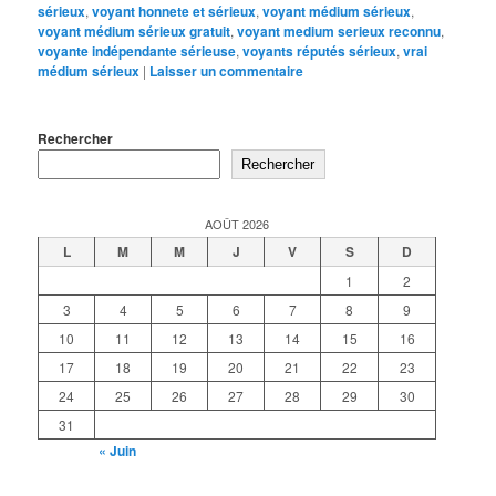
sérieux
,
voyant honnete et sérieux
,
voyant médium sérieux
,
voyant médium sérieux gratuit
,
voyant medium serieux reconnu
,
voyante indépendante sérieuse
,
voyants réputés sérieux
,
vrai
médium sérieux
|
Laisser un commentaire
Rechercher
Rechercher
AOÛT 2026
L
M
M
J
V
S
D
1
2
3
4
5
6
7
8
9
10
11
12
13
14
15
16
17
18
19
20
21
22
23
24
25
26
27
28
29
30
31
« Juin