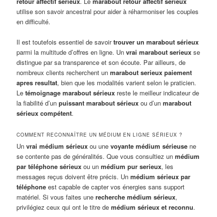
retour affectif sérieux
. Le
marabout retour affectif sérieux
utilise son savoir ancestral pour aider à réharmoniser les couples
en difficulté.
Il est toutefois essentiel de savoir
trouver un marabout sérieux
parmi la multitude d’offres en ligne. Un
vrai marabout serieux
se
distingue par sa transparence et son écoute. Par ailleurs, de
nombreux clients recherchent un
marabout serieux paiement
apres resultat
, bien que les modalités varient selon le praticien.
Le
témoignage marabout sérieux
reste le meilleur indicateur de
la fiabilité d’un
puissant marabout sérieux
ou d’un
marabout
sérieux compétent
.
COMMENT RECONNAÎTRE UN MÉDIUM EN LIGNE SÉRIEUX ?
Un
vrai médium sérieux
ou une
voyante médium sérieuse
ne
se contente pas de généralités. Que vous consultiez un
médium
par téléphone sérieux
ou un
médium pur serieux
, les
messages reçus doivent être précis. Un
médium sérieux par
téléphone
est capable de capter vos énergies sans support
matériel. Si vous faites une
recherche médium sérieux
,
privilégiez ceux qui ont le titre de
médium sérieux et reconnu
.