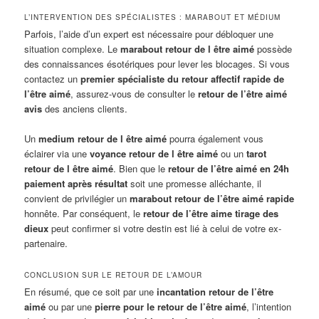
L’INTERVENTION DES SPÉCIALISTES : MARABOUT ET MÉDIUM
Parfois, l’aide d’un expert est nécessaire pour débloquer une
situation complexe. Le
marabout retour de l être aimé
possède
des connaissances ésotériques pour lever les blocages. Si vous
contactez un
premier spécialiste du retour affectif rapide de
l’être aimé
, assurez-vous de consulter le
retour de l’être aimé
avis
des anciens clients.
Un
medium retour de l être aimé
pourra également vous
éclairer via une
voyance retour de l être aimé
ou un
tarot
retour de l être aimé
. Bien que le
retour de l’être aimé en 24h
paiement après résultat
soit une promesse alléchante, il
convient de privilégier un
marabout retour de l’être aimé rapide
honnête. Par conséquent, le
retour de l’être aime tirage des
dieux
peut confirmer si votre destin est lié à celui de votre ex-
partenaire.
CONCLUSION SUR LE RETOUR DE L’AMOUR
En résumé, que ce soit par une
incantation retour de l’être
aimé
ou par une
pierre pour le retour de l’être aimé
, l’intention