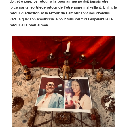
doit être pure. Le
retour à la bien aimée
ne doit jamais être
forcé par un
sortilège retour de l’être aimé
malveillant. Enfin, le
retour d’affection
et le
retour de l’amour
sont des chemins
vers la guérison émotionnelle pour tous ceux qui espèrent le
le
retour à la bien aimée
.