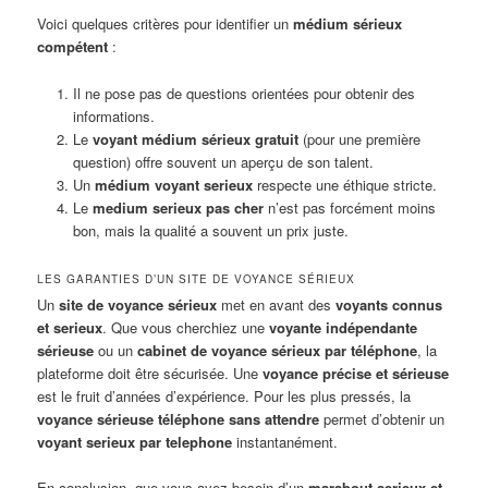
Voici quelques critères pour identifier un
médium sérieux
compétent
:
Il ne pose pas de questions orientées pour obtenir des
informations.
Le
voyant médium sérieux gratuit
(pour une première
question) offre souvent un aperçu de son talent.
Un
médium voyant serieux
respecte une éthique stricte.
Le
medium serieux pas cher
n’est pas forcément moins
bon, mais la qualité a souvent un prix juste.
LES GARANTIES D’UN SITE DE VOYANCE SÉRIEUX
Un
site de voyance sérieux
met en avant des
voyants connus
et serieux
. Que vous cherchiez une
voyante indépendante
sérieuse
ou un
cabinet de voyance sérieux par téléphone
, la
plateforme doit être sécurisée. Une
voyance précise et sérieuse
est le fruit d’années d’expérience. Pour les plus pressés, la
voyance sérieuse téléphone sans attendre
permet d’obtenir un
voyant serieux par telephone
instantanément.
En conclusion, que vous ayez besoin d’un
marabout serieux et