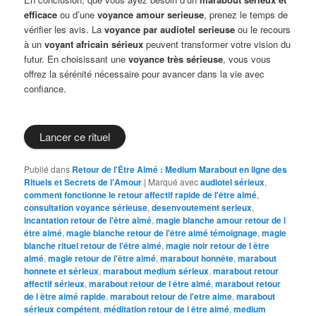
efficace
ou d’une
voyance amour serieuse
, prenez le temps de
vérifier les avis. La
voyance par audiotel serieuse
ou le recours
à un
voyant africain sérieux
peuvent transformer votre vision du
futur. En choisissant une
voyance très sérieuse
, vous vous
offrez la sérénité nécessaire pour avancer dans la vie avec
confiance.
Lancer ce rituel
Publié dans
Retour de l'Être Aimé : Medium Marabout en ligne des
Rituels et Secrets de l'Amour
|
Marqué avec
audiotel sérieux
,
comment fonctionne le retour affectif rapide de l'être aimé
,
consultation voyance sérieuse
,
desenvoutement serieux
,
incantation retour de l'être aimé
,
magie blanche amour retour de l
être aimé
,
magie blanche retour de l'être aimé témoignage
,
magie
blanche rituel retour de l'être aimé
,
magie noir retour de l être
aimé
,
magie retour de l'être aimé
,
marabout honnête
,
marabout
honnete et sérieux
,
marabout medium sérieux
,
marabout retour
affectif sérieux
,
marabout retour de l être aimé
,
marabout retour
de l être aimé rapide
,
marabout retour de l'etre aime
,
marabout
sérieux compétent
,
méditation retour de l être aimé
,
medium