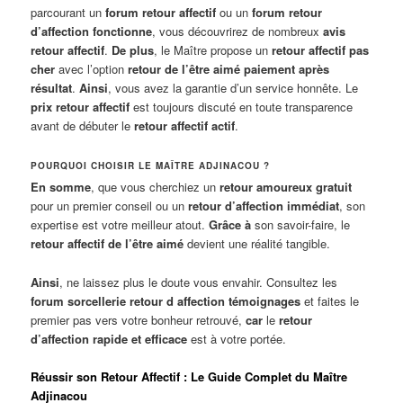
parcourant un
forum retour affectif
ou un
forum retour
d’affection fonctionne
, vous découvrirez de nombreux
avis
retour affectif
.
De plus
, le Maître propose un
retour affectif pas
cher
avec l’option
retour de l’être aimé paiement après
résultat
.
Ainsi
, vous avez la garantie d’un service honnête. Le
prix retour affectif
est toujours discuté en toute transparence
avant de débuter le
retour affectif actif
.
POURQUOI CHOISIR LE MAÎTRE ADJINACOU ?
En somme
, que vous cherchiez un
retour amoureux gratuit
pour un premier conseil ou un
retour d’affection immédiat
, son
expertise est votre meilleur atout.
Grâce à
son savoir-faire, le
retour affectif de l’être aimé
devient une réalité tangible.
Ainsi
, ne laissez plus le doute vous envahir. Consultez les
forum sorcellerie retour d affection témoignages
et faites le
premier pas vers votre bonheur retrouvé,
car
le
retour
d’affection rapide et efficace
est à votre portée.
Réussir son Retour Affectif : Le Guide Complet du Maître
Adjinacou