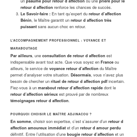
un
psaume pour retour d affection
ou une
prière pour le
retour d affection
renforce les chances de succès.
Le Savoir-faire :
En tant qu’expert du
retour d’affection
Bénin
, le Maître garantit un
retour d affection très
puissant
sans aucun choc en retour.
L’ACCOMPAGNEMENT PROFESSIONNEL : VOYANCE ET
MARABOUTAGE
Par ailleurs
, une
consultation de retour d affection
est
indispensable avant tout acte. Que vous soyez en
France
ou
ailleurs, le service de
voyance retour d’affection
du Maître
permet d’analyser votre situation.
Désormais
, vous n’avez plus
besoin de chercher un
rituel de retour d affection pdf
incertain.
Fiez-vous à un
marabout retour d’affection rapide
dont le
retour d’affection sérieux
est prouvé par de nombreux
témoignages retour d affection
.
POURQUOI CHOISIR LE MAÎTRE ADJINACOU ?
En somme
, choisir son expertise, c’est s’assurer d’un
retour d
affection amoureux immédiat
et d’un
retour d amour perdu
définitif. Entre l’utilisation d’une
bougie retour d’affection
et un