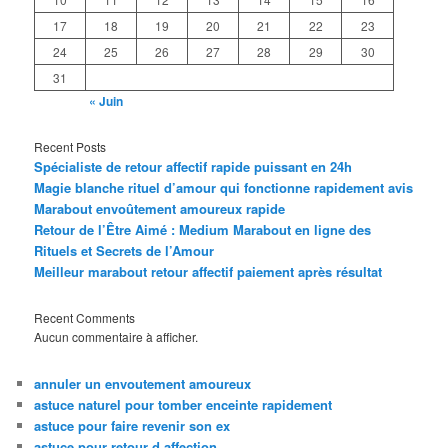
17
18
19
20
21
22
23
24
25
26
27
28
29
30
31
« Juin
Recent Posts
Spécialiste de retour affectif rapide puissant en 24h
Magie blanche rituel d’amour qui fonctionne rapidement avis
Marabout envoûtement amoureux rapide
Retour de l’Être Aimé : Medium Marabout en ligne des
Rituels et Secrets de l’Amour
Meilleur marabout retour affectif paiement après résultat
Recent Comments
Aucun commentaire à afficher.
annuler un envoutement amoureux
astuce naturel pour tomber enceinte rapidement
astuce pour faire revenir son ex
astuce pour retour d affection