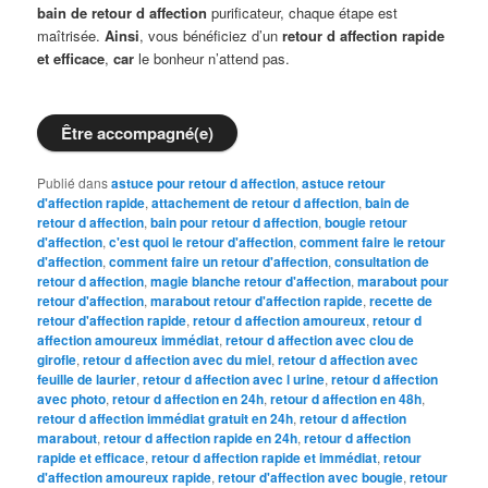
bain de retour d affection
purificateur, chaque étape est
maîtrisée.
Ainsi
, vous bénéficiez d’un
retour d affection rapide
et efficace
,
car
le bonheur n’attend pas.
Être accompagné(e)
Publié dans
astuce pour retour d affection
,
astuce retour
d'affection rapide
,
attachement de retour d affection
,
bain de
retour d affection
,
bain pour retour d affection
,
bougie retour
d'affection
,
c'est quoi le retour d'affection
,
comment faire le retour
d'affection
,
comment faire un retour d'affection
,
consultation de
retour d affection
,
magie blanche retour d'affection
,
marabout pour
retour d'affection
,
marabout retour d'affection rapide
,
recette de
retour d'affection rapide
,
retour d affection amoureux
,
retour d
affection amoureux immédiat
,
retour d affection avec clou de
girofle
,
retour d affection avec du miel
,
retour d affection avec
feuille de laurier
,
retour d affection avec l urine
,
retour d affection
avec photo
,
retour d affection en 24h
,
retour d affection en 48h
,
retour d affection immédiat gratuit en 24h
,
retour d affection
marabout
,
retour d affection rapide en 24h
,
retour d affection
rapide et efficace
,
retour d affection rapide et immédiat
,
retour
d'affection amoureux rapide
,
retour d'affection avec bougie
,
retour