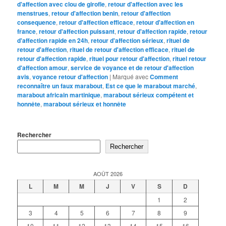
d'affection avec clou de girofle
,
retour d'affection avec les
menstrues
,
retour d'affection benin
,
retour d'affection
consequence
,
retour d'affection efficace
,
retour d'affection en
france
,
retour d'affection puissant
,
retour d'affection rapide
,
retour
d'affection rapide en 24h
,
retour d'affection sérieux
,
rituel de
retour d'affection
,
rituel de retour d'affection efficace
,
rituel de
retour d'affection rapide
,
rituel pour retour d'affection
,
rituel retour
d'affection amour
,
service de voyance et de retour d'affection
avis
,
voyance retour d'affection
|
Marqué avec
Comment
reconnaître un faux marabout
,
Est ce que le marabout marché
,
marabout africain martinique
,
marabout sérieux compétent et
honnête
,
marabout sérieux et honnête
Rechercher
Rechercher
AOÛT 2026
L
M
M
J
V
S
D
1
2
3
4
5
6
7
8
9
10
11
12
13
14
15
16