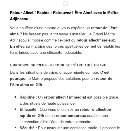
Retour Affectif Rapide : Retrouvez l’Être Aimé avec le Maître
Adjinacou
Vous souffrez d’une rupture et vous espérez un
retour de l’être
aimé
? Ne laissez pas la tristesse s’installer. Le Grand Maître
Adjinacou s’impose comme l’expert du
retour affectif sérieux
.
En effet
, sa maîtrise des forces spirituelles permet de rétablir les
liens brisés avec une efficacité redoutable.
L’URGENCE DU CŒUR : RETOUR DE L’ÊTRE AIMÉ EN 24H
Dans les situations de crise, chaque minute compte.
C’est
pourquoi
le Maître propose des solutions pour un
retour de
l’être aimé en 24h
.
Rapidité :
Un
retour affectif immédiat
est possible grâce
à des rituels de haute puissance.
Efficacité :
Que vous cherchiez un
retour d’affection
rapide en 24h
ou un
retour amoureux
durable, son
intervention cible l’âme de votre partenaire.
Sécurité :
Pour instaurer une confiance totale, il propose le