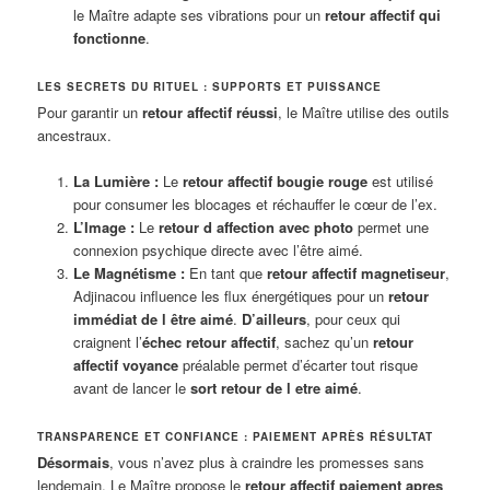
le Maître adapte ses vibrations pour un
retour affectif qui
fonctionne
.
LES SECRETS DU RITUEL : SUPPORTS ET PUISSANCE
Pour garantir un
retour affectif réussi
, le Maître utilise des outils
ancestraux.
La Lumière :
Le
retour affectif bougie rouge
est utilisé
pour consumer les blocages et réchauffer le cœur de l’ex.
L’Image :
Le
retour d affection avec photo
permet une
connexion psychique directe avec l’être aimé.
Le Magnétisme :
En tant que
retour affectif magnetiseur
,
Adjinacou influence les flux énergétiques pour un
retour
immédiat de l être aimé
.
D’ailleurs
, pour ceux qui
craignent l’
échec retour affectif
, sachez qu’un
retour
affectif voyance
préalable permet d’écarter tout risque
avant de lancer le
sort retour de l etre aimé
.
TRANSPARENCE ET CONFIANCE : PAIEMENT APRÈS RÉSULTAT
Désormais
, vous n’avez plus à craindre les promesses sans
lendemain. Le Maître propose le
retour affectif paiement apres