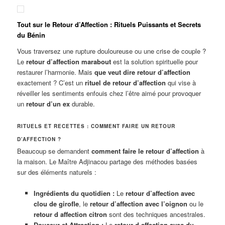
Tout sur le Retour d’Affection : Rituels Puissants et Secrets
du Bénin
Vous traversez une rupture douloureuse ou une crise de couple ?
Le
retour d’affection marabout
est la solution spirituelle pour
restaurer l’harmonie. Mais
que veut dire retour d’affection
exactement ? C’est un
rituel de retour d’affection
qui vise à
réveiller les sentiments enfouis chez l’être aimé pour provoquer
un
retour d’un ex
durable.
RITUELS ET RECETTES : COMMENT FAIRE UN RETOUR
D’AFFECTION ?
Beaucoup se demandent
comment faire le retour d’affection
à
la maison. Le Maître Adjinacou partage des méthodes basées
sur des éléments naturels :
Ingrédients du quotidien :
Le
retour d’affection avec
clou de girofle
, le
retour d’affection avec l’oignon
ou le
retour d affection citron
sont des techniques ancestrales.
Douceur et Attraction :
Le
retour d affection avec du