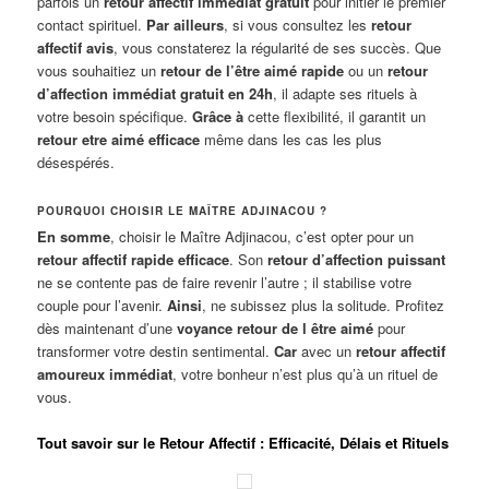
parfois un
retour affectif immédiat gratuit
pour initier le premier
contact spirituel.
Par ailleurs
, si vous consultez les
retour
affectif avis
, vous constaterez la régularité de ses succès. Que
vous souhaitiez un
retour de l’être aimé rapide
ou un
retour
d’affection immédiat gratuit en 24h
, il adapte ses rituels à
votre besoin spécifique.
Grâce à
cette flexibilité, il garantit un
retour etre aimé efficace
même dans les cas les plus
désespérés.
POURQUOI CHOISIR LE MAÎTRE ADJINACOU ?
En somme
, choisir le Maître Adjinacou, c’est opter pour un
retour affectif rapide efficace
. Son
retour d’affection puissant
ne se contente pas de faire revenir l’autre ; il stabilise votre
couple pour l’avenir.
Ainsi
, ne subissez plus la solitude. Profitez
dès maintenant d’une
voyance retour de l être aimé
pour
transformer votre destin sentimental.
Car
avec un
retour affectif
amoureux immédiat
, votre bonheur n’est plus qu’à un rituel de
vous.
Tout savoir sur le Retour Affectif : Efficacité, Délais et Rituels