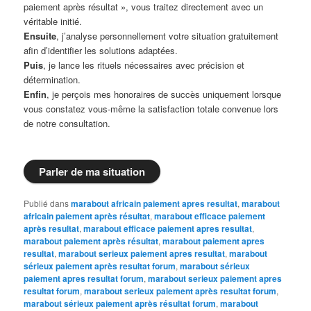
paiement après résultat », vous traitez directement avec un
véritable initié.
Ensuite
, j’analyse personnellement votre situation gratuitement
afin d’identifier les solutions adaptées.
Puis
, je lance les rituels nécessaires avec précision et
détermination.
Enfin
, je perçois mes honoraires de succès uniquement lorsque
vous constatez vous-même la satisfaction totale convenue lors
de notre consultation.
Parler de ma situation
Publié dans
marabout africain paiement apres resultat
,
marabout
africain paiement après résultat
,
marabout efficace paiement
après resultat
,
marabout efficace paiement apres resultat
,
marabout paiement après résultat
,
marabout paiement apres
resultat
,
marabout serieux paiement apres resultat
,
marabout
sérieux paiement après resultat forum
,
marabout sérieux
paiement apres resultat forum
,
marabout serieux paiement apres
resultat forum
,
marabout serieux paiement après resultat forum
,
marabout sérieux paiement après résultat forum
,
marabout