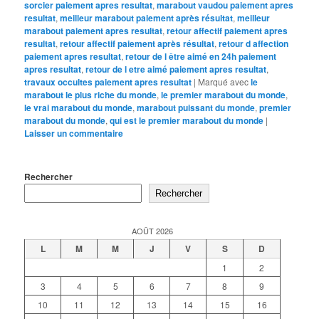
sorcier paiement apres resultat
,
marabout vaudou paiement apres
resultat
,
meilleur marabout paiement après résultat
,
meilleur
marabout paiement apres resultat
,
retour affectif paiement apres
resultat
,
retour affectif paiement après résultat
,
retour d affection
paiement apres resultat
,
retour de l être aimé en 24h paiement
apres resultat
,
retour de l etre aimé paiement apres resultat
,
travaux occultes paiement apres resultat
|
Marqué avec
le
marabout le plus riche du monde
,
le premier marabout du monde
,
le vrai marabout du monde
,
marabout puissant du monde
,
premier
marabout du monde
,
qui est le premier marabout du monde
|
Laisser un commentaire
Rechercher
Rechercher
AOÛT 2026
L
M
M
J
V
S
D
1
2
3
4
5
6
7
8
9
10
11
12
13
14
15
16