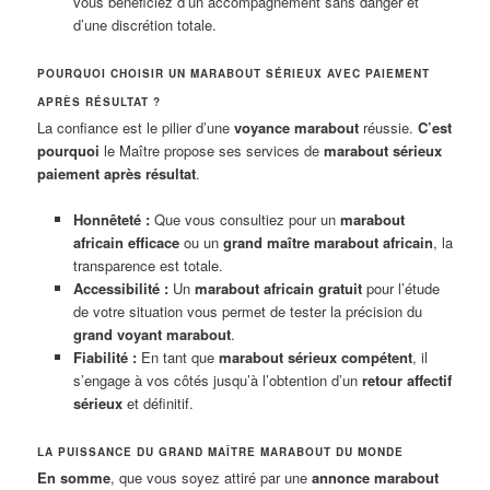
vous bénéficiez d’un accompagnement sans danger et
d’une discrétion totale.
POURQUOI CHOISIR UN MARABOUT SÉRIEUX AVEC PAIEMENT
APRÈS RÉSULTAT ?
La confiance est le pilier d’une
voyance marabout
réussie.
C’est
pourquoi
le Maître propose ses services de
marabout sérieux
paiement après résultat
.
Honnêteté :
Que vous consultiez pour un
marabout
africain efficace
ou un
grand maître marabout africain
, la
transparence est totale.
Accessibilité :
Un
marabout africain gratuit
pour l’étude
de votre situation vous permet de tester la précision du
grand voyant marabout
.
Fiabilité :
En tant que
marabout sérieux compétent
, il
s’engage à vos côtés jusqu’à l’obtention d’un
retour affectif
sérieux
et définitif.
LA PUISSANCE DU GRAND MAÎTRE MARABOUT DU MONDE
En somme
, que vous soyez attiré par une
annonce marabout