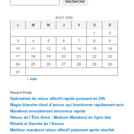
Rechercher
AOÛT 2026
L
M
M
J
V
S
D
1
2
3
4
5
6
7
8
9
10
11
12
13
14
15
16
17
18
19
20
21
22
23
24
25
26
27
28
29
30
31
« Juin
Recent Posts
Spécialiste de retour affectif rapide puissant en 24h
Magie blanche rituel d’amour qui fonctionne rapidement avis
Marabout envoûtement amoureux rapide
Retour de l’Être Aimé : Medium Marabout en ligne des
Rituels et Secrets de l’Amour
Meilleur marabout retour affectif paiement après résultat