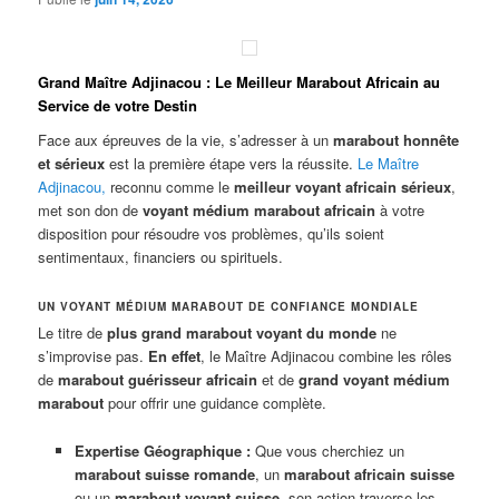
Grand Maître Adjinacou : Le Meilleur Marabout Africain au
Service de votre Destin
Face aux épreuves de la vie, s’adresser à un
marabout honnête
et sérieux
est la première étape vers la réussite.
Le Maître
Adjinacou
,
reconnu comme le
meilleur voyant africain sérieux
,
met son don de
voyant médium marabout africain
à votre
disposition pour résoudre vos problèmes, qu’ils soient
sentimentaux, financiers ou spirituels.
UN VOYANT MÉDIUM MARABOUT DE CONFIANCE MONDIALE
Le titre de
plus grand marabout voyant du monde
ne
s’improvise pas.
En effet
, le Maître Adjinacou combine les rôles
de
marabout guérisseur africain
et de
grand voyant médium
marabout
pour offrir une guidance complète.
Expertise Géographique :
Que vous cherchiez un
marabout suisse romande
, un
marabout africain suisse
ou un
marabout voyant suisse
, son action traverse les