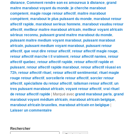
distance
,
Comment rendre son ex amoureux à distance
,
grand
maitre marabout voyant du monde
,
je cherche marabout
competent
,
magie rouge retour affectif
,
maitre marabout
compétent
,
marabout le plus puissant du monde
,
marabout retour
affectif rapide
,
marabout serieux honnete
,
marabout vaudou retour
affectif
,
meilleur maitre marabout africain
,
meilleur voyant africain
sérieux reconnu
,
puissant grand maitre marabout du monde
,
puissant maitre medium voyant marabout
,
puissant marabout
africain
,
puissant medium voyant marabout
,
puissant retour
affectif
,
que veut dire retour affectif
,
retour affectif magie rouge
,
retour affectif marche t il vraiment
,
retour affectif nantes
,
retour
affectif quebec
,
retour affectif rapide
,
retour affectif rapide et
puissant
,
retour affectif rapide marabout
,
retour affectif réussi en
72h
,
retour affectif rituel
,
retour affectif sentimental
,
rituel magie
rouge retour affectif
,
sorcellerie retour affectif
,
sorcier retour
affectif
,
spécialiste du retour affectif
,
talisman retour affectif
,
un
tres puissant marabout africain
,
voyant retour affectif
,
vrai rituel
de retour affectif rapide
|
Marqué avec
grand marabout paris
,
grand
marabout voyant médium africain
,
marabout africain belgique
,
marabout africain bruxelles
,
marabout africain en belgique
|
Laisser un commentaire
Rechercher