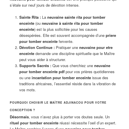
s’étale sur neuf jours de dévotion intense.
Sainte Rita :
La
neuvaine sainte rita pour tomber
enceinte
(ou
neuvaine à sainte rita pour tomber
enceinte
) est la plus sollicitée pour les causes
désespérées. Elle est souvent accompagnée d’une
priere
pour tomber enceinte
fervente.
Dévotion Continue :
Pratiquer une
neuvaine pour etre
enceinte
demande une discipline spirituelle que le Maître
peut vous aider à structurer.
Supports Sacrés :
Que vous cherchiez une
neuvaine
pour tomber enceinte pdf
pour vos prières quotidiennes
ou une
incantation pour tomber enceinte
issue des
traditions africaines, l’essentiel réside dans la vibration de
vos mots.
POURQUOI CHOISIR LE MAÎTRE ADJINACOU POUR VOTRE
CONCEPTION ?
Désormais
, vous n’avez plus à porter vos doutes seule. Un
rituel pour tomber enceinte
réussi nécessite l’oeil d’un expert.
Le Maître combine l’usage d’une
neuvaine pour tomber