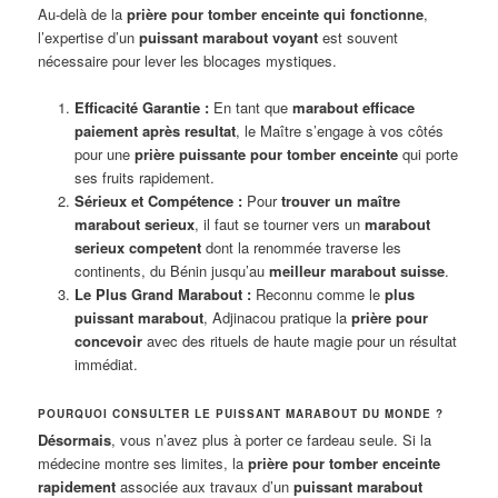
Au-delà de la
prière pour tomber enceinte qui fonctionne
,
l’expertise d’un
puissant marabout voyant
est souvent
nécessaire pour lever les blocages mystiques.
Efficacité Garantie :
En tant que
marabout efficace
paiement après resultat
, le Maître s’engage à vos côtés
pour une
prière puissante pour tomber enceinte
qui porte
ses fruits rapidement.
Sérieux et Compétence :
Pour
trouver un maître
marabout serieux
, il faut se tourner vers un
marabout
serieux competent
dont la renommée traverse les
continents, du Bénin jusqu’au
meilleur marabout suisse
.
Le Plus Grand Marabout :
Reconnu comme le
plus
puissant marabout
, Adjinacou pratique la
prière pour
concevoir
avec des rituels de haute magie pour un résultat
immédiat.
POURQUOI CONSULTER LE PUISSANT MARABOUT DU MONDE ?
Désormais
, vous n’avez plus à porter ce fardeau seule. Si la
médecine montre ses limites, la
prière pour tomber enceinte
rapidement
associée aux travaux d’un
puissant marabout