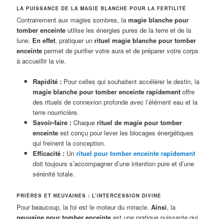
LA PUISSANCE DE LA MAGIE BLANCHE POUR LA FERTILITÉ
Contrairement aux magies sombres, la
magie blanche pour
tomber enceinte
utilise les énergies pures de la terre et de la
lune.
En effet
, pratiquer un
rituel magie blanche pour tomber
enceinte
permet de purifier votre aura et de préparer votre corps
à accueillir la vie.
Rapidité :
Pour celles qui souhaitent accélérer le destin, la
magie blanche pour tomber enceinte rapidement
offre
des rituels de connexion profonde avec l’élément eau et la
terre nourricière.
Savoir-faire :
Chaque
rituel de magie pour tomber
enceinte
est conçu pour lever les blocages énergétiques
qui freinent la conception.
Efficacité :
Un
rituel pour tomber enceinte rapidement
doit toujours s’accompagner d’une intention pure et d’une
sérénité totale.
PRIÈRES ET NEUVAINES : L’INTERCESSION DIVINE
Pour beaucoup, la foi est le moteur du miracle.
Ainsi
, la
neuvaine pour tomber enceinte
est une pratique puissante qui