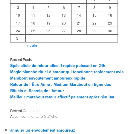
3
4
5
6
7
8
9
10
11
12
13
14
15
16
17
18
19
20
21
22
23
24
25
26
27
28
29
30
31
« Juin
Recent Posts
Spécialiste de retour affectif rapide puissant en 24h
Magie blanche rituel d’amour qui fonctionne rapidement avis
Marabout envoûtement amoureux rapide
Retour de l’Être Aimé : Medium Marabout en ligne des
Rituels et Secrets de l’Amour
Meilleur marabout retour affectif paiement après résultat
Recent Comments
Aucun commentaire à afficher.
annuler un envoutement amoureux