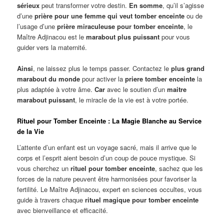
sérieux
peut transformer votre destin.
En somme
, qu’il s’agisse
d’une
prière pour une femme qui veut tomber enceinte
ou de
l’usage d’une
prière miraculeuse pour tomber enceinte
, le
Maître Adjinacou est le
marabout plus puissant
pour vous
guider vers la maternité.
Ainsi
, ne laissez plus le temps passer. Contactez le
plus grand
marabout du monde
pour activer la
priere tomber enceinte
la
plus adaptée à votre âme.
Car
avec le soutien d’un
maitre
marabout puissant
, le miracle de la vie est à votre portée.
Rituel pour Tomber Enceinte : La Magie Blanche au Service
de la Vie
L’attente d’un enfant est un voyage sacré, mais il arrive que le
corps et l’esprit aient besoin d’un coup de pouce mystique. Si
vous cherchez un
rituel pour tomber enceinte
, sachez que les
forces de la nature peuvent être harmonisées pour favoriser la
fertilité. Le Maître Adjinacou, expert en sciences occultes, vous
guide à travers chaque
rituel magique pour tomber enceinte
avec bienveillance et efficacité.