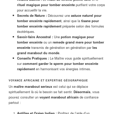
rituel magique pour tomber enceinte
purifient votre corps
pour accueillir la vie.
Secrets de Nature :
Découvrez une
astuce naturel pour
tomber enceinte rapidement
, ainsi que la
tisane pour
tomber enceinte rapidement
préparée selon des formules
ésotériques.
Savoir-faire Ancestral :
Une
potion magique pour
tomber enceinte
ou un
remede grand mere pour tomber
enceinte
transmis de génération en génération par
les
grand marabout du monde
.
Conseils Pratiques :
Le Maître vous guide spirituellement
sur
comment garder le sperm pour tomber enceinte
rapidement
en harmonisant vos énergies intimes.
VOYANCE AFRICAINE ET EXPERTISE GÉOGRAPHIQUE
Un
maître marabout serieux
est celui qui se déplace
spirituellement là où le besoin se fait sentir.
Désormais
, vous
pouvez consulter un
voyant marabout africain
de confiance
partout :
Antilles et Océan Indien :
Profitez de l’aide d’un