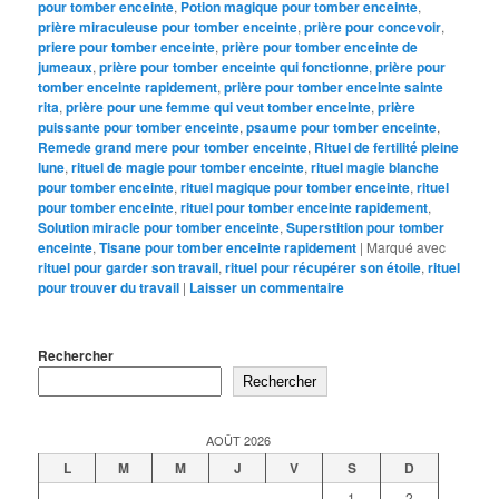
pour tomber enceinte
,
Potion magique pour tomber enceinte
,
prière miraculeuse pour tomber enceinte
,
prière pour concevoir
,
priere pour tomber enceinte
,
prière pour tomber enceinte de
jumeaux
,
prière pour tomber enceinte qui fonctionne
,
prière pour
tomber enceinte rapidement
,
prière pour tomber enceinte sainte
rita
,
prière pour une femme qui veut tomber enceinte
,
prière
puissante pour tomber enceinte
,
psaume pour tomber enceinte
,
Remede grand mere pour tomber enceinte
,
Rituel de fertilité pleine
lune
,
rituel de magie pour tomber enceinte
,
rituel magie blanche
pour tomber enceinte
,
rituel magique pour tomber enceinte
,
rituel
pour tomber enceinte
,
rituel pour tomber enceinte rapidement
,
Solution miracle pour tomber enceinte
,
Superstition pour tomber
enceinte
,
Tisane pour tomber enceinte rapidement
|
Marqué avec
rituel pour garder son travail
,
rituel pour récupérer son étoile
,
rituel
pour trouver du travail
|
Laisser un commentaire
Rechercher
Rechercher
AOÛT 2026
L
M
M
J
V
S
D
1
2