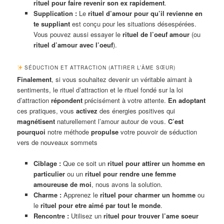
rituel pour faire revenir son ex rapidement
.
Supplication :
Le
rituel d’amour pour qu’il revienne en
te suppliant
est conçu pour les situations désespérées.
Vous pouvez aussi essayer le
rituel de l’oeuf amour
(ou
rituel d’amour avec l’oeuf
).
SÉDUCTION ET ATTRACTION (ATTIRER L’ÂME SŒUR)
Finalement
, si vous souhaitez devenir un véritable aimant à
sentiments, le rituel d’attraction et le rituel fondé sur la loi
d’attraction
répondent
précisément à votre attente.
En adoptant
ces pratiques, vous
activez
des énergies positives qui
magnétisent
naturellement l’amour autour de vous.
C’est
pourquoi
notre méthode
propulse
votre pouvoir de séduction
vers de nouveaux sommets
Ciblage :
Que ce soit un
rituel pour attirer un homme en
particulier
ou un
rituel pour rendre une femme
amoureuse de moi
, nous avons la solution.
Charme :
Apprenez le
rituel pour charmer un homme
ou
le
rituel pour etre aimé par tout le monde
.
Rencontre :
Utilisez un
rituel pour trouver l’ame soeur