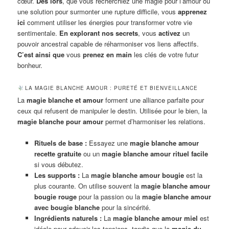
cœur.
Dès lors
, que vous recherchiez une magie pour l’amour ou
une solution pour surmonter une rupture difficile, vous
apprenez
ici
comment utiliser les énergies pour transformer votre vie
sentimentale.
En explorant nos secrets
, vous
activez
un
pouvoir ancestral capable de réharmoniser vos liens affectifs.
C’est ainsi que
vous
prenez en main
les clés de votre futur
bonheur.
LA MAGIE BLANCHE AMOUR : PURETÉ ET BIENVEILLANCE
La
magie blanche et amour
forment une alliance parfaite pour
ceux qui refusent de manipuler le destin. Utilisée pour le bien, la
magie blanche pour amour
permet d’harmoniser les relations.
Rituels de base :
Essayez une
magie blanche amour
recette gratuite
ou un
magie blanche amour rituel facile
si vous débutez.
Les supports :
La
magie blanche amour bougie
est la
plus courante. On utilise souvent la
magie blanche amour
bougie rouge
pour la passion ou la
magie blanche amour
avec bougie blanche
pour la sincérité.
Ingrédients naturels :
La
magie blanche amour miel
est
idéale pour adoucir les tensions, tandis que la
magie du