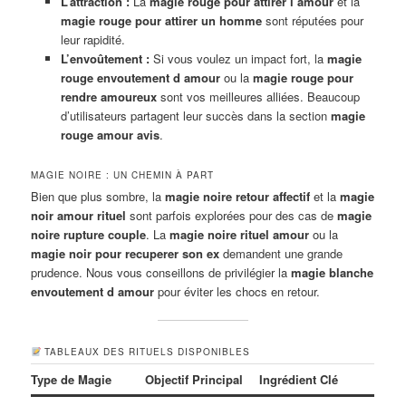
L’attraction :
La
magie rouge pour attirer l’amour
et la
magie rouge pour attirer un homme
sont réputées pour
leur rapidité.
L’envoûtement :
Si vous voulez un impact fort, la
magie
rouge envoutement d amour
ou la
magie rouge pour
rendre amoureux
sont vos meilleures alliées. Beaucoup
d’utilisateurs partagent leur succès dans la section
magie
rouge amour avis
.
MAGIE NOIRE : UN CHEMIN À PART
Bien que plus sombre, la
magie noire retour affectif
et la
magie
noir amour rituel
sont parfois explorées pour des cas de
magie
noire rupture couple
. La
magie noire rituel amour
ou la
magie noir pour recuperer son ex
demandent une grande
prudence. Nous vous conseillons de privilégier la
magie blanche
envoutement d amour
pour éviter les chocs en retour.
TABLEAUX DES RITUELS DISPONIBLES
Type de Magie
Objectif Principal
Ingrédient Clé