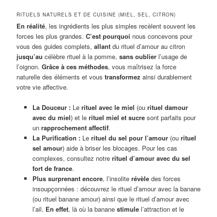
RITUELS NATURELS ET DE CUISINE (MIEL, SEL, CITRON)
En réalité
, les ingrédients les plus simples recèlent souvent les
forces les plus grandes.
C’est pourquoi
nous concevons pour
vous des guides complets,
allant
du rituel d’amour au citron
jusqu’au
célèbre rituel à la pomme,
sans oublier
l’usage de
l’oignon.
Grâce à ces méthodes
, vous maîtrisez la force
naturelle des éléments et vous
transformez
ainsi durablement
votre vie affective.
La Douceur :
Le
rituel avec le miel
(ou
rituel damour
avec du miel
) et le
rituel miel et sucre
sont parfaits pour
un
rapprochement affectif
.
La Purification :
Le
rituel du sel pour l’amour
(ou
rituel
sel amour
) aide à briser les blocages. Pour les cas
complexes, consultez notre
rituel d’amour avec du sel
fort de france
.
Plus surprenant encore
, l’insolite
révèle
des forces
insoupçonnées : découvrez le rituel d’amour avec la banane
(ou rituel banane amour) ainsi que le rituel d’amour avec
l’ail.
En effet
, là où la banane
stimule
l’attraction et le