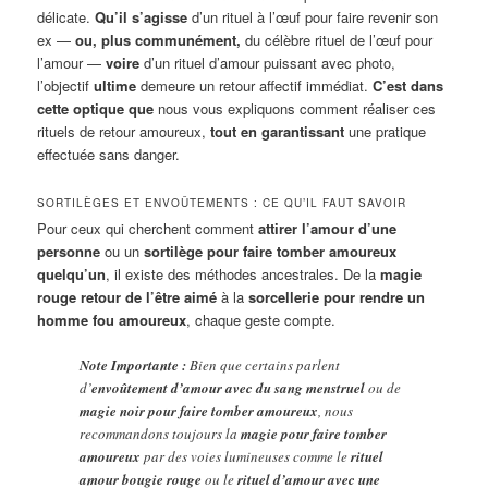
délicate.
Qu’il s’agisse
d’un rituel à l’œuf pour faire revenir son
ex —
ou, plus communément,
du célèbre rituel de l’œuf pour
l’amour —
voire
d’un rituel d’amour puissant avec photo,
l’objectif
ultime
demeure un retour affectif immédiat.
C’est dans
cette optique que
nous vous expliquons comment réaliser ces
rituels de retour amoureux,
tout en garantissant
une pratique
effectuée sans danger.
SORTILÈGES ET ENVOÛTEMENTS : CE QU’IL FAUT SAVOIR
Pour ceux qui cherchent comment
attirer l’amour d’une
personne
ou un
sortilège pour faire tomber amoureux
quelqu’un
, il existe des méthodes ancestrales. De la
magie
rouge retour de l’être aimé
à la
sorcellerie pour rendre un
homme fou amoureux
, chaque geste compte.
Note Importante :
Bien que certains parlent
d’
envoûtement d’amour avec du sang menstruel
ou de
magie noir pour faire tomber amoureux
, nous
recommandons toujours la
magie pour faire tomber
amoureux
par des voies lumineuses comme le
rituel
amour bougie rouge
ou le
rituel d’amour avec une