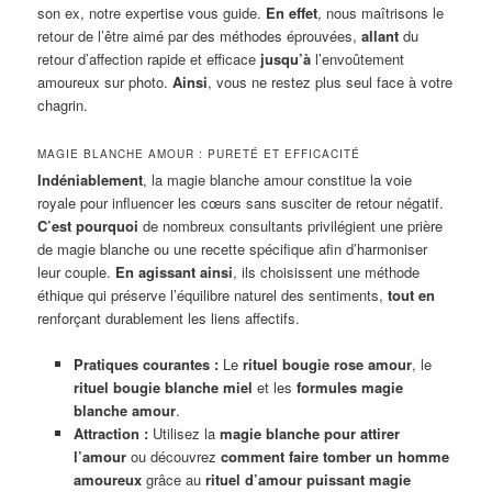
son ex, notre expertise vous guide.
En effet
, nous maîtrisons le
retour de l’être aimé par des méthodes éprouvées,
allant
du
retour d’affection rapide et efficace
jusqu’à
l’envoûtement
amoureux sur photo.
Ainsi
, vous ne restez plus seul face à votre
chagrin.
MAGIE BLANCHE AMOUR : PURETÉ ET EFFICACITÉ
Indéniablement
, la magie blanche amour constitue la voie
royale pour influencer les cœurs sans susciter de retour négatif.
C’est pourquoi
de nombreux consultants privilégient une prière
de magie blanche ou une recette spécifique afin d’harmoniser
leur couple.
En agissant ainsi
, ils choisissent une méthode
éthique qui préserve l’équilibre naturel des sentiments,
tout en
renforçant durablement les liens affectifs.
Pratiques courantes :
Le
rituel bougie rose amour
, le
rituel bougie blanche miel
et les
formules magie
blanche amour
.
Attraction :
Utilisez la
magie blanche pour attirer
l’amour
ou découvrez
comment faire tomber un homme
amoureux
grâce au
rituel d’amour puissant magie