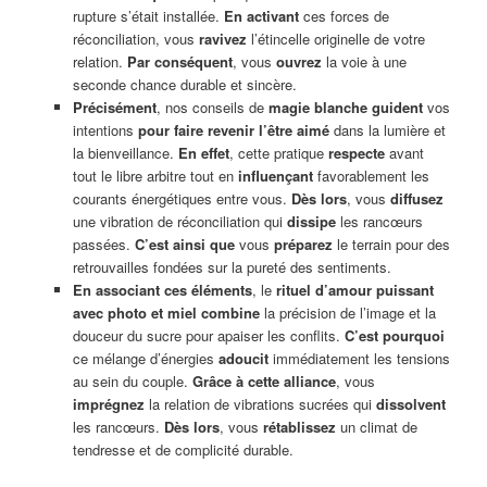
rupture s’était installée.
En activant
ces forces de
réconciliation, vous
ravivez
l’étincelle originelle de votre
relation.
Par conséquent
, vous
ouvrez
la voie à une
seconde chance durable et sincère.
Précisément
, nos conseils de
magie blanche
guident
vos
intentions
pour faire revenir l’être aimé
dans la lumière et
la bienveillance.
En effet
, cette pratique
respecte
avant
tout le libre arbitre tout en
influençant
favorablement les
courants énergétiques entre vous.
Dès lors
, vous
diffusez
une vibration de réconciliation qui
dissipe
les rancœurs
passées.
C’est ainsi que
vous
préparez
le terrain pour des
retrouvailles fondées sur la pureté des sentiments.
En associant ces éléments
, le
rituel d’amour puissant
avec photo et miel combine
la précision de l’image et la
douceur du sucre pour apaiser les conflits.
C’est pourquoi
ce mélange d’énergies
adoucit
immédiatement les tensions
au sein du couple.
Grâce à cette alliance
, vous
imprégnez
la relation de vibrations sucrées qui
dissolvent
les rancœurs.
Dès lors
, vous
rétablissez
un climat de
tendresse et de complicité durable.