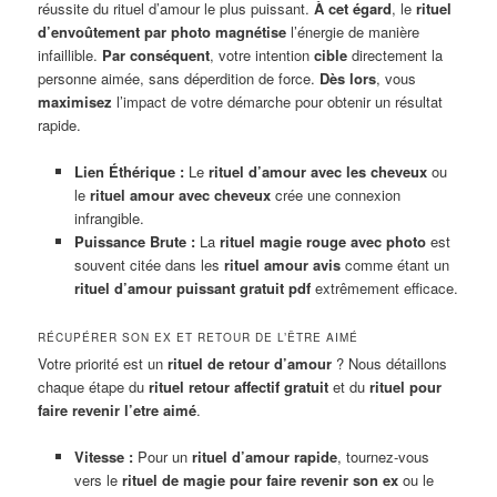
réussite du rituel d’amour le plus puissant.
À cet égard
, le
rituel
d’envoûtement par photo
magnétise
l’énergie de manière
infaillible.
Par conséquent
, votre intention
cible
directement la
personne aimée, sans déperdition de force.
Dès lors
, vous
maximisez
l’impact de votre démarche pour obtenir un résultat
rapide.
Lien Éthérique :
Le
rituel d’amour avec les cheveux
ou
le
rituel amour avec cheveux
crée une connexion
infrangible.
Puissance Brute :
La
rituel magie rouge avec photo
est
souvent citée dans les
rituel amour avis
comme étant un
rituel d’amour puissant gratuit pdf
extrêmement efficace.
RÉCUPÉRER SON EX ET RETOUR DE L’ÊTRE AIMÉ
Votre priorité est un
rituel de retour d’amour
? Nous détaillons
chaque étape du
rituel retour affectif gratuit
et du
rituel pour
faire revenir l’etre aimé
.
Vitesse :
Pour un
rituel d’amour rapide
, tournez-vous
vers le
rituel de magie pour faire revenir son ex
ou le