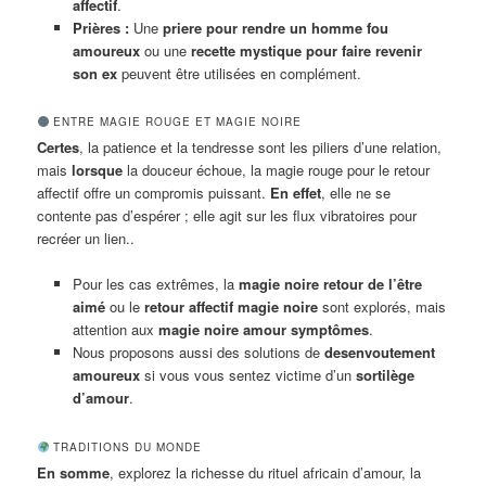
affectif
.
Prières :
Une
priere pour rendre un homme fou
amoureux
ou une
recette mystique pour faire revenir
son ex
peuvent être utilisées en complément.
ENTRE MAGIE ROUGE ET MAGIE NOIRE
Certes
, la patience et la tendresse sont les piliers d’une relation,
mais
lorsque
la douceur échoue, la magie rouge pour le retour
affectif offre un compromis puissant.
En effet
, elle ne se
contente pas d’espérer ; elle agit sur les flux vibratoires pour
recréer un lien..
Pour les cas extrêmes, la
magie noire retour de l’être
aimé
ou le
retour affectif magie noire
sont explorés, mais
attention aux
magie noire amour symptômes
.
Nous proposons aussi des solutions de
desenvoutement
amoureux
si vous vous sentez victime d’un
sortilège
d’amour
.
TRADITIONS DU MONDE
En somme
, explorez la richesse du rituel africain d’amour, la