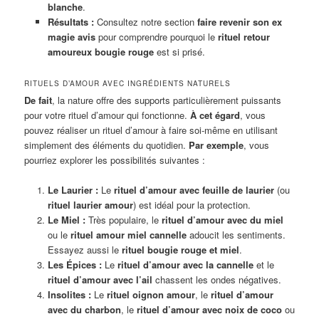
blanche
.
Résultats :
Consultez notre section
faire revenir son ex
magie avis
pour comprendre pourquoi le
rituel retour
amoureux bougie rouge
est si prisé.
RITUELS D’AMOUR AVEC INGRÉDIENTS NATURELS
De fait
, la nature offre des supports particulièrement puissants
pour votre rituel d’amour qui fonctionne.
À cet égard
, vous
pouvez réaliser un rituel d’amour à faire soi-même en utilisant
simplement des éléments du quotidien.
Par exemple
, vous
pourriez explorer les possibilités suivantes :
Le Laurier :
Le
rituel d’amour avec feuille de laurier
(ou
rituel laurier amour
) est idéal pour la protection.
Le Miel :
Très populaire, le
rituel d’amour avec du miel
ou le
rituel amour miel cannelle
adoucit les sentiments.
Essayez aussi le
rituel bougie rouge et miel
.
Les Épices :
Le
rituel d’amour avec la cannelle
et le
rituel d’amour avec l’ail
chassent les ondes négatives.
Insolites :
Le
rituel oignon amour
, le
rituel d’amour
avec du charbon
, le
rituel d’amour avec noix de coco
ou