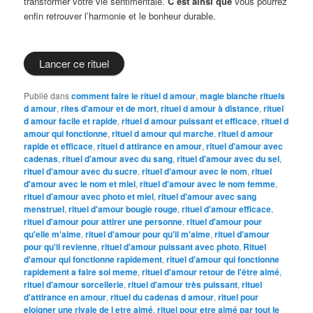
transformer votre vie sentimentale.
C’est ainsi que
vous pourrez
enfin retrouver l’harmonie et le bonheur durable.
Lancer ce rituel
Publié dans
comment faire le rituel d amour
,
magie blanche rituels
d amour
,
rites d'amour et de mort
,
rituel d amour à distance
,
rituel
d amour facile et rapide
,
rituel d amour puissant et efficace
,
rituel d
amour qui fonctionne
,
rituel d amour qui marche
,
rituel d amour
rapide et efficace
,
rituel d attirance en amour
,
rituel d'amour avec
cadenas
,
rituel d'amour avec du sang
,
rituel d'amour avec du sel
,
rituel d'amour avec du sucre
,
rituel d'amour avec le nom
,
rituel
d'amour avec le nom et miel
,
rituel d'amour avec le nom femme
,
rituel d'amour avec photo et miel
,
rituel d'amour avec sang
menstruel
,
rituel d'amour bougie rouge
,
rituel d'amour efficace
,
rituel d'amour pour attirer une personne
,
rituel d'amour pour
qu'elle m'aime
,
rituel d'amour pour qu'il m'aime
,
rituel d'amour
pour qu'il revienne
,
rituel d'amour puissant avec photo
,
Rituel
d'amour qui fonctionne rapidement
,
rituel d'amour qui fonctionne
rapidement a faire soi meme
,
rituel d'amour retour de l'être aimé
,
rituel d'amour sorcellerie
,
rituel d'amour très puissant
,
rituel
d'attirance en amour
,
rituel du cadenas d amour
,
rituel pour
eloigner une rivale de l etre aimé
,
rituel pour etre aimé par tout le