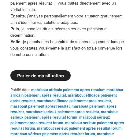
paiement après résultat », vous traitez directement avec un
véritable initié.
Ensuite
, j’analyse personnellement votre situation gratuitement
afin d’identifier les solutions adaptées.
Puis
, je lance les rituels nécessaires avec précision et
détermination.
Enfin
, je perçois mes honoraires de succès uniquement lorsque
vous constatez vous-même la satisfaction totale convenue lors
de notre consultation.
Parler de ma situation
Publié dans
marabout africain paiement apres resultat
,
marabout
africain paiement après résultat
,
marabout efficace paiement
après resultat
,
marabout efficace paiement apres resultat
,
marabout paiement après résultat
,
marabout paiement apres
resultat
,
marabout serieux paiement apres resultat
,
marabout
sérieux paiement après resultat forum
,
marabout sérieux
paiement apres resultat forum
,
marabout serieux paiement apres
resultat forum
,
marabout serieux paiement après resultat forum
,
marabout sérieux paiement après résultat forum
,
marabout