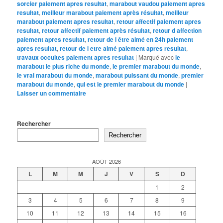
sorcier paiement apres resultat
,
marabout vaudou paiement apres
resultat
,
meilleur marabout paiement après résultat
,
meilleur
marabout paiement apres resultat
,
retour affectif paiement apres
resultat
,
retour affectif paiement après résultat
,
retour d affection
paiement apres resultat
,
retour de l être aimé en 24h paiement
apres resultat
,
retour de l etre aimé paiement apres resultat
,
travaux occultes paiement apres resultat
|
Marqué avec
le
marabout le plus riche du monde
,
le premier marabout du monde
,
le vrai marabout du monde
,
marabout puissant du monde
,
premier
marabout du monde
,
qui est le premier marabout du monde
|
Laisser un commentaire
Rechercher
Rechercher
AOÛT 2026
L
M
M
J
V
S
D
1
2
3
4
5
6
7
8
9
10
11
12
13
14
15
16