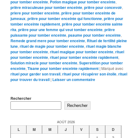
pour tomber enceinte
,
Potion magique pour tomber enceinte
,
prière miraculeuse pour tomber enceinte
,
prière pour concevoir
,
priere pour tomber enceinte
,
prière pour tomber enceinte de
jumeaux
,
prière pour tomber enceinte qui fonctionne
,
prière pour
tomber enceinte rapidement
,
prière pour tomber enceinte sainte
rita
,
prière pour une femme qui veut tomber enceinte
,
prière
puissante pour tomber enceinte
,
psaume pour tomber enceinte
,
Remede grand mere pour tomber enceinte
,
Rituel de fertilité pleine
lune
,
rituel de magie pour tomber enceinte
,
rituel magie blanche
pour tomber enceinte
,
rituel magique pour tomber enceinte
,
rituel
pour tomber enceinte
,
rituel pour tomber enceinte rapidement
,
Solution miracle pour tomber enceinte
,
Superstition pour tomber
enceinte
,
Tisane pour tomber enceinte rapidement
|
Marqué avec
rituel pour garder son travail
,
rituel pour récupérer son étoile
,
rituel
pour trouver du travail
|
Laisser un commentaire
Rechercher
Rechercher
AOÛT 2026
L
M
M
J
V
S
D
1
2