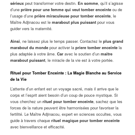
sérieux
peut transformer votre destin.
En somme
, qu’il s’agisse
d’une
prière pour une femme qui veut tomber enceinte
ou de
l’usage d’une
prière miraculeuse pour tomber enceinte
, le
Maître Adjinacou est le
marabout plus puissant
pour vous
guider vers la maternité.
Ainsi
, ne laissez plus le temps passer. Contactez le
plus grand
marabout du monde
pour activer la
priere tomber enceinte
la
plus adaptée à votre âme.
Car
avec le soutien d’un
maitre
marabout puissant
, le miracle de la vie est à votre portée.
Rituel pour Tomber Enceinte : La Magie Blanche au Service
de la Vie
L’attente d’un enfant est un voyage sacré, mais il arrive que le
corps et l’esprit aient besoin d’un coup de pouce mystique. Si
vous cherchez un
rituel pour tomber enceinte
, sachez que les
forces de la nature peuvent être harmonisées pour favoriser la
fertilité. Le Maître Adjinacou, expert en sciences occultes, vous
guide à travers chaque
rituel magique pour tomber enceinte
avec bienveillance et efficacité.