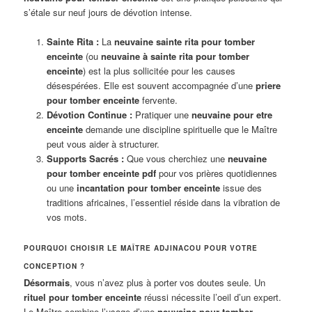
s’étale sur neuf jours de dévotion intense.
Sainte Rita :
La
neuvaine sainte rita pour tomber
enceinte
(ou
neuvaine à sainte rita pour tomber
enceinte
) est la plus sollicitée pour les causes
désespérées. Elle est souvent accompagnée d’une
priere
pour tomber enceinte
fervente.
Dévotion Continue :
Pratiquer une
neuvaine pour etre
enceinte
demande une discipline spirituelle que le Maître
peut vous aider à structurer.
Supports Sacrés :
Que vous cherchiez une
neuvaine
pour tomber enceinte pdf
pour vos prières quotidiennes
ou une
incantation pour tomber enceinte
issue des
traditions africaines, l’essentiel réside dans la vibration de
vos mots.
POURQUOI CHOISIR LE MAÎTRE ADJINACOU POUR VOTRE
CONCEPTION ?
Désormais
, vous n’avez plus à porter vos doutes seule. Un
rituel pour tomber enceinte
réussi nécessite l’oeil d’un expert.
Le Maître combine l’usage d’une
neuvaine pour tomber