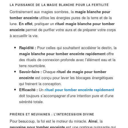
LA PUISSANCE DE LA MAGIE BLANCHE POUR LA FERTILITÉ
Contrairement aux magies sombres, la
magie blanche pour
tomber enceinte
utilise les énergies pures de la terre et de la
lune.
En effet
, pratiquer un
rituel magie blanche pour tomber
enceinte
permet de purifier votre aura et de préparer votre corps
à accueillir la vie.
Rapidité :
Pour celles qui souhaitent accélérer le destin, la
magie blanche pour tomber enceinte rapidement
offre
des rituels de connexion profonde avec l’élément eau et la
terre nourricière.
Savoir-faire :
Chaque
rituel de magie pour tomber
enceinte
est conçu pour lever les blocages énergétiques
qui freinent la conception.
Efficacité :
Un
rituel pour tomber enceinte rapidement
doit toujours s’accompagner d’une intention pure et d’une
sérénité totale.
PRIÈRES ET NEUVAINES : L’INTERCESSION DIVINE
Pour beaucoup, la foi est le moteur du miracle.
Ainsi
, la
neuvaine pour tomber enceinte
est une pratique puissante qui