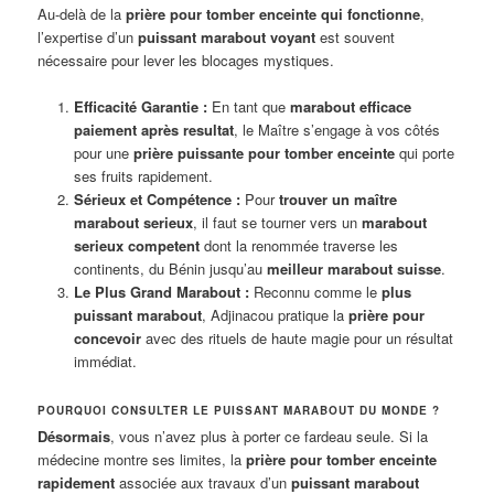
Au-delà de la
prière pour tomber enceinte qui fonctionne
,
l’expertise d’un
puissant marabout voyant
est souvent
nécessaire pour lever les blocages mystiques.
Efficacité Garantie :
En tant que
marabout efficace
paiement après resultat
, le Maître s’engage à vos côtés
pour une
prière puissante pour tomber enceinte
qui porte
ses fruits rapidement.
Sérieux et Compétence :
Pour
trouver un maître
marabout serieux
, il faut se tourner vers un
marabout
serieux competent
dont la renommée traverse les
continents, du Bénin jusqu’au
meilleur marabout suisse
.
Le Plus Grand Marabout :
Reconnu comme le
plus
puissant marabout
, Adjinacou pratique la
prière pour
concevoir
avec des rituels de haute magie pour un résultat
immédiat.
POURQUOI CONSULTER LE PUISSANT MARABOUT DU MONDE ?
Désormais
, vous n’avez plus à porter ce fardeau seule. Si la
médecine montre ses limites, la
prière pour tomber enceinte
rapidement
associée aux travaux d’un
puissant marabout