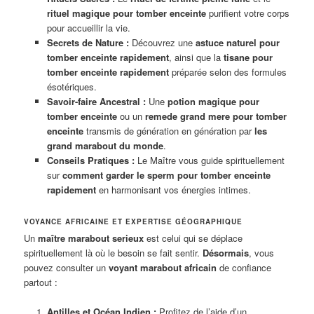
rituel magique pour tomber enceinte
purifient votre corps
pour accueillir la vie.
Secrets de Nature :
Découvrez une
astuce naturel pour
tomber enceinte rapidement
, ainsi que la
tisane pour
tomber enceinte rapidement
préparée selon des formules
ésotériques.
Savoir-faire Ancestral :
Une
potion magique pour
tomber enceinte
ou un
remede grand mere pour tomber
enceinte
transmis de génération en génération par
les
grand marabout du monde
.
Conseils Pratiques :
Le Maître vous guide spirituellement
sur
comment garder le sperm pour tomber enceinte
rapidement
en harmonisant vos énergies intimes.
VOYANCE AFRICAINE ET EXPERTISE GÉOGRAPHIQUE
Un
maître marabout serieux
est celui qui se déplace
spirituellement là où le besoin se fait sentir.
Désormais
, vous
pouvez consulter un
voyant marabout africain
de confiance
partout :
Antilles et Océan Indien :
Profitez de l’aide d’un