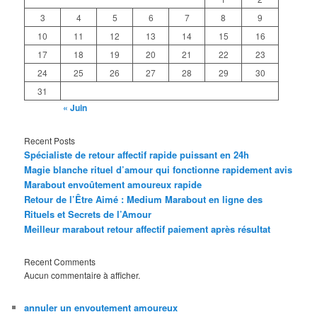
3
4
5
6
7
8
9
10
11
12
13
14
15
16
17
18
19
20
21
22
23
24
25
26
27
28
29
30
31
« Juin
Recent Posts
Spécialiste de retour affectif rapide puissant en 24h
Magie blanche rituel d’amour qui fonctionne rapidement avis
Marabout envoûtement amoureux rapide
Retour de l’Être Aimé : Medium Marabout en ligne des
Rituels et Secrets de l’Amour
Meilleur marabout retour affectif paiement après résultat
Recent Comments
Aucun commentaire à afficher.
annuler un envoutement amoureux