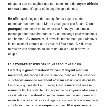
récupérer son ex, sachez que son savoir-faire de
voyant africain
sérieux
permet d’agir là où la psychologie échoue
.
En effet
, qu’il s’agisse de reconquérir sa copine ou de
reconquérir un homme, le Maître vous guide pas à pas.
C’est
pourquoi
son action ne se limite pas à envoyer un simple
message pour récupérer son ex ou un message pour reconquérir
son homme.
Au contraire
, il travaille intensément pour réactiver
le lien spirituel profond entre vous et l’être aimé.
Ainsi
, vous
retrouvez une harmonie solide et naturelle au sein de votre
couple.
LE SAVOIR-FAIRE D’UN GRAND MARABOUT AFRICAIN
En tant que
grand marabout africain
et
voyant medium
marabout
, Adjinacou est une référence mondiale. Sa présence
sur chaque
annonce marabout africain
est un gage de qualité.
Pour ceux qui résident en Europe, il est le
marabout suisse
romande
le plus sollicité. Son approche de
voyance africaine
et
ses rituels de
marabout voyance
permettent de
récupérer son
ex en 4h
dans certains cas d’urgence, ou de suivre une méthode
structurée comme »
reconquérir son ex 10 étapes vers le