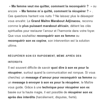
»
Ma femme veut me quitter, comment la reconquérir ?
» ou
encore »
Ma femme m’a quitté, comment la récupérer ?
« .
Ces questions hantent vos nuits ? Ne laissez plus le désespoir
vous envahir. Le
Grand Maître Marabout Adjinacou
, reconnu
comme le
plus puissant marabout africain
, détient les clés
spirituelles pour restaurer l’amour et l’harmonie dans votre foyer.
Que vous souhaitiez
reconquérir son ex femme
ou
reconquérir son ex copine
, son intervention est la solution
ultime.
RÉCUPÉRER SON EX RAPIDEMENT, MÊME APRÈS DES
INTERDITS
Il est souvent difficile de savoir
quoi dire à son ex pour la
récupérer
, surtout quand la communication est rompue. Si vous
cherchez un
message d’amour pour reconquérir sa femme
ou
un
message à envoyer à son ex pour la récupérer
, le Maître
vous guide. Grâce à une
technique pour récupérer son ex
basée sur la haute magie, il est possible de
récupérer son ex
après des interdits
(harcèlement, disputes, fierté).