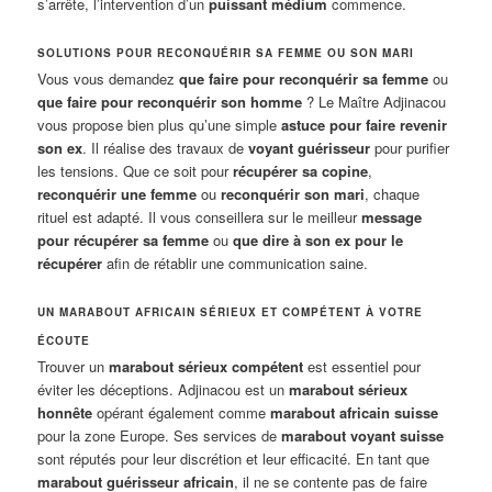
s’arrête, l’intervention d’un
puissant médium
commence.
SOLUTIONS POUR RECONQUÉRIR SA FEMME OU SON MARI
Vous vous demandez
que faire pour reconquérir sa femme
ou
que faire pour reconquérir son homme
? Le Maître Adjinacou
vous propose bien plus qu’une simple
astuce pour faire revenir
son ex
. Il réalise des travaux de
voyant guérisseur
pour purifier
les tensions. Que ce soit pour
récupérer sa copine
,
reconquérir une femme
ou
reconquérir son mari
, chaque
rituel est adapté. Il vous conseillera sur le meilleur
message
pour récupérer sa femme
ou
que dire à son ex pour le
récupérer
afin de rétablir une communication saine.
UN MARABOUT AFRICAIN SÉRIEUX ET COMPÉTENT À VOTRE
ÉCOUTE
Trouver un
marabout sérieux compétent
est essentiel pour
éviter les déceptions. Adjinacou est un
marabout sérieux
honnête
opérant également comme
marabout africain suisse
pour la zone Europe. Ses services de
marabout voyant suisse
sont réputés pour leur discrétion et leur efficacité. En tant que
marabout guérisseur africain
, il ne se contente pas de faire