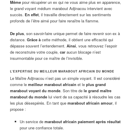
Même
pour récupérer un ex qui ne vous aime plus en apparence,
le grand voyant médium marabout Adjinacou intervient avec
succès.
En effet
, il travaille directement sur les sentiments
profonds de l’être aimé pour faire renaître la flamme.
De plus
, son savoir-faire unique permet de faire revenir son ex à
distance.
Grâce à
cette méthode, il obtient une efficacité qui
dépasse souvent l’entendement.
Ainsi
, vous retrouvez l’espoir
de reconstruire votre couple,
car
aucun blocage n’est
insurmontable pour ce maître de l’invisible.
L’EXPERTISE DU MEILLEUR MARABOUT AFRICAIN DU MONDE
Le Maître Adjinacou n’est pas un simple voyant. Il est considéré
comme le
meilleur marabout africain
et le
plus grand
marabout voyant du monde
. Son titre de
le grand maître
marabout du monde
lui vient de sa capacité à résoudre les cas
les plus désespérés. En tant que
marabout africain amour
, il
propose :
Un service de
marabout africain paiement après résultat
pour une confiance totale.