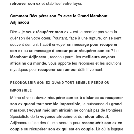
retrouver son ex
et stabiliser votre foyer.
Comment Récupérer son Ex avec le Grand Marabout
Adjinacou
Dire
« je veux récupérer mon ex »
est le premier pas vers la
guérison de votre cœur. Pourtant, face à une rupture, on se sent
souvent démuni. Faut-il envoyer un
message pour récupérer
son ex
ou un
message d’amour pour récupérer son ex
? Le
Marabout Adjinacou
, reconnu parmi
les meilleurs voyants
africains du monde
, vous apporte les réponses et les solutions
mystiques pour
recuperer son amour
définitivement.
RECONQUÉRIR SON EX QUAND TOUT SEMBLE PERDU OU
IMPOSSIBLE
Même si vous devez
récupérer son ex à distance
ou
récupérer
son ex quand tout semble impossible
, la puissance du
grand
marabout voyant médium africain
ne connaît pas de frontières.
Spécialiste de la
voyance africaine
et du
retour affectif
,
Adjinacou utilise des rituels secrets pour
reconquérir son ex en
couple
ou
récupérer son ex qui est en couple
. Là où la logique