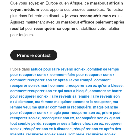
Que vous soyez en Europe ou en Afrique, ce
marabout africain
voyant médium
vous apporte des preuves concrètes. Ne restez
plus dans l’attente en disant »
je veux reconquérir mon ex
« .
Agissez maintenant avec un
marabout efficace paiement après
résultat
pour
reconquérir sa copine
et stabiliser votre relation
pour toujours.
Prendre contact
Publié dans
astuce pour faire revenir son ex
,
combien de temps
pour recuperer son ex
,
comment faire pour recuperer son ex
,
comment recuperer son ex apres l'avoir trompé
,
comment
recuperer son ex mari
,
comment recuperer son ex qu'on a blessé
,
comment recuperer son ex qui nous a bloqué
,
comment se battre
pour recuperer son ex
,
faire revenir sa femme
,
faire revenir son
ex à distance
,
ma femme ma quitter comment la recuperer
,
ma
femme veut me quitter comment la reconquérir
,
magie blanche
pour récupérer son ex
,
magie pour recuperer son ex
,
priere pour
recuperer son ex
,
reconquerir son ex
,
reconquérir son ex quand
tout semble perdu
,
recuperer ses affaires chez son ex
,
recuperer
son ex
,
récupérer son ex à distance
,
récupérer son ex après des
interdits
,
recuperer son ex apres tromperie
,
récupérer son ex