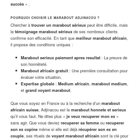
succès
« .
POURQUOI CHOISIR LE MARABOUT ADJINACOU ?
Chercher à
trouver un marabout sérieux
peut être difficile, mais
le
témoignage marabout sérieux
de ses nombreux clients
confirme son efficacité. En tant que
meilleur marabout africain
,
il propose des conditions uniques :
Marabout serieux paiement apres resultat
: La preuve de
son honnêteté.
Marabout africain gratuit
: Une première consultation pour
évaluer votre situation.
Expertise globale
:
Medium africain
,
marabout medium
,
et
grand voyant marabout
.
Que vous soyez en France ou à la recherche d’un
marabout
africain suisse
, Adjinacou est le
marabout honnete et serieux
qu’il vous faut. Ne dites plus «
je veux recuperer mon ex
»
sans agir. Que vous deviez
recuperer sa femme
ou
recuperer
son ex copine
même si elle est déjà
récupérer son ex en
couple
, ses rituels de
voyant marabout africain
sont la clé pour