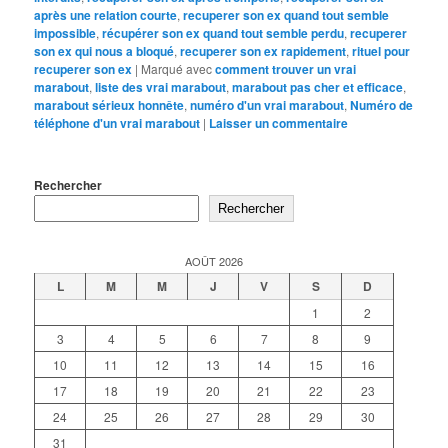
après une relation courte
,
recuperer son ex quand tout semble
impossible
,
récupérer son ex quand tout semble perdu
,
recuperer
son ex qui nous a bloqué
,
recuperer son ex rapidement
,
rituel pour
recuperer son ex
|
Marqué avec
comment trouver un vrai
marabout
,
liste des vrai marabout
,
marabout pas cher et efficace
,
marabout sérieux honnête
,
numéro d'un vrai marabout
,
Numéro de
téléphone d'un vrai marabout
|
Laisser un commentaire
Rechercher
Rechercher
AOÛT 2026
L
M
M
J
V
S
D
1
2
3
4
5
6
7
8
9
10
11
12
13
14
15
16
17
18
19
20
21
22
23
24
25
26
27
28
29
30
31