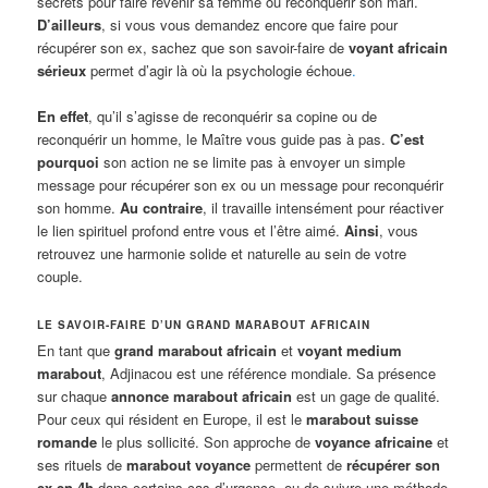
secrets pour faire revenir sa femme ou reconquérir son mari.
D’ailleurs
, si vous vous demandez encore que faire pour
récupérer son ex, sachez que son savoir-faire de
voyant africain
sérieux
permet d’agir là où la psychologie échoue
.
En effet
, qu’il s’agisse de reconquérir sa copine ou de
reconquérir un homme, le Maître vous guide pas à pas.
C’est
pourquoi
son action ne se limite pas à envoyer un simple
message pour récupérer son ex ou un message pour reconquérir
son homme.
Au contraire
, il travaille intensément pour réactiver
le lien spirituel profond entre vous et l’être aimé.
Ainsi
, vous
retrouvez une harmonie solide et naturelle au sein de votre
couple.
LE SAVOIR-FAIRE D’UN GRAND MARABOUT AFRICAIN
En tant que
grand marabout africain
et
voyant medium
marabout
, Adjinacou est une référence mondiale. Sa présence
sur chaque
annonce marabout africain
est un gage de qualité.
Pour ceux qui résident en Europe, il est le
marabout suisse
romande
le plus sollicité. Son approche de
voyance africaine
et
ses rituels de
marabout voyance
permettent de
récupérer son
ex en 4h
dans certains cas d’urgence, ou de suivre une méthode