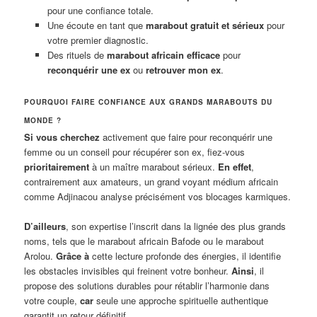
pour une confiance totale.
Une écoute en tant que
marabout gratuit et sérieux
pour
votre premier diagnostic.
Des rituels de
marabout africain efficace
pour
reconquérir une ex
ou
retrouver mon ex
.
POURQUOI FAIRE CONFIANCE AUX GRANDS MARABOUTS DU
MONDE ?
Si vous cherchez
activement que faire pour reconquérir une
femme ou un conseil pour récupérer son ex, fiez-vous
prioritairement
à un maître marabout sérieux.
En effet
,
contrairement aux amateurs, un grand voyant médium africain
comme Adjinacou analyse précisément vos blocages karmiques.
D’ailleurs
, son expertise l’inscrit dans la lignée des plus grands
noms, tels que le marabout africain Bafode ou le marabout
Arolou.
Grâce à
cette lecture profonde des énergies, il identifie
les obstacles invisibles qui freinent votre bonheur.
Ainsi
, il
propose des solutions durables pour rétablir l’harmonie dans
votre couple,
car
seule une approche spirituelle authentique
garantit un retour définitif.