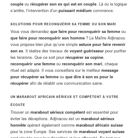
couple
ou
récupérer son ex qui est en couple
. Là où la logique
s’arrête, l’intervention d’un
puissant médium
commence.
SOLUTIONS POUR RECONQUÉRIR SA FEMME OU SON MARI
Vous vous demandez
que faire pour reconquérir sa femme
ou
que faire pour reconquérir son homme
? Le Maître Adjinacou
vous propose bien plus qu’une simple
astuce pour faire revenir
son ex
. Il réalise des travaux de
voyant guérisseur
pour purifier
les tensions. Que ce soit pour
récupérer sa copine
,
reconquérir une femme
ou
reconquérir son mari
, chaque
rituel est adapté. Il vous conseillera sur le meilleur
message
pour récupérer sa femme
ou
que dire à son ex pour le
récupérer
afin de rétablir une communication saine.
UN MARABOUT AFRICAIN SÉRIEUX ET COMPÉTENT À VOTRE
ÉCOUTE
Trouver un
marabout sérieux compétent
est essentiel pour
éviter les déceptions. Adjinacou est un
marabout sérieux
honnête
opérant également comme
marabout africain suisse
pour la zone Europe. Ses services de
marabout voyant suisse
sont réputés pour leur discrétion et leur efficacité. En tant que