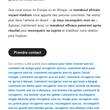
Que vous soyez en Europe ou en Afrique, ce
marabout africain
voyant médium
vous apporte des preuves concrètes. Ne restez
plus dans l’attente en disant »
je veux reconquérir mon ex
« .
Agissez maintenant avec un
marabout efficace paiement après
résultat
pour
reconquérir sa copine
et stabiliser votre relation
pour toujours.
Prendre contact
Ce contenu a été publié dans
astuce pour faire revenir son ex
,
combien de temps pour recuperer son ex
,
comment faire pour
recuperer son ex
,
comment recuperer son ex apres l'avoir
trompé
,
comment recuperer son ex mari
,
comment recuperer son
ex qu'on a blessé
,
comment recuperer son ex qui nous a bloqué
,
comment se battre pour recuperer son ex
,
faire revenir sa femme
,
faire revenir son ex à distance
,
ma femme ma quitter comment la
recuperer
,
ma femme veut me quitter comment la reconquérir
,
magie blanche pour récupérer son ex
,
magie pour recuperer son
ex
,
priere pour recuperer son ex
,
reconquerir son ex
,
reconquérir
son ex quand tout semble perdu
,
recuperer ses affaires chez son