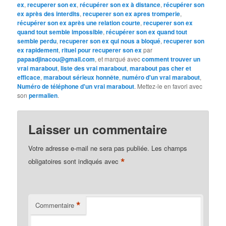
ex
,
recuperer son ex
,
récupérer son ex à distance
,
récupérer son
ex après des interdits
,
recuperer son ex apres tromperie
,
récupérer son ex après une relation courte
,
recuperer son ex
quand tout semble impossible
,
récupérer son ex quand tout
semble perdu
,
recuperer son ex qui nous a bloqué
,
recuperer son
ex rapidement
,
rituel pour recuperer son ex
par
papaadjinacou@gmail.com
, et marqué avec
comment trouver un
vrai marabout
,
liste des vrai marabout
,
marabout pas cher et
efficace
,
marabout sérieux honnête
,
numéro d'un vrai marabout
,
Numéro de téléphone d'un vrai marabout
. Mettez-le en favori avec
son
permalien
.
Laisser un commentaire
Votre adresse e-mail ne sera pas publiée.
Les champs
*
obligatoires sont indiqués avec
*
Commentaire