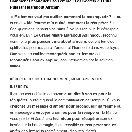
Comment Reconquérir sa Femme : Les Secrets du Plus
Puissant Marabout Africain
»
Ma femme veut me quitter, comment la reconquérir ?
» ou
encore »
Ma femme m’a quitté, comment la récupérer ?
« .
Ces questions hantent vos nuits ? Ne laissez plus le désespoir
vous envahir. Le
Grand Maître Marabout Adjinacou
, reconnu
comme le
plus puissant marabout africain
, détient les clés
spirituelles pour restaurer l’amour et l’harmonie dans votre foyer.
Que vous souhaitiez
reconquérir son ex femme
ou
reconquérir son ex copine
, son intervention est la solution
ultime.
RÉCUPÉRER SON EX RAPIDEMENT, MÊME APRÈS DES
INTERDITS
Il est souvent difficile de savoir
quoi dire à son ex pour la
récupérer
, surtout quand la communication est rompue. Si vous
cherchez un
message d’amour pour reconquérir sa femme
ou
un
message à envoyer à son ex pour la récupérer
, le Maître
vous guide. Grâce à une
technique pour récupérer son ex
basée sur la haute magie, il est possible de
récupérer son ex
après des interdits
(harcèlement, disputes, fierté).