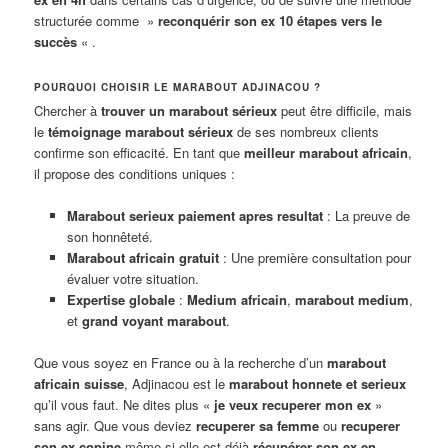
structurée comme »
reconquérir son ex 10 étapes vers le
succès
« .
POURQUOI CHOISIR LE MARABOUT ADJINACOU ?
Chercher à
trouver un marabout sérieux
peut être difficile, mais
le
témoignage marabout sérieux
de ses nombreux clients
confirme son efficacité. En tant que
meilleur marabout africain
,
il propose des conditions uniques :
Marabout serieux paiement apres resultat
: La preuve de
son honnêteté.
Marabout africain gratuit
: Une première consultation pour
évaluer votre situation.
Expertise globale
:
Medium africain
,
marabout medium
,
et
grand voyant marabout
.
Que vous soyez en France ou à la recherche d’un
marabout
africain suisse
, Adjinacou est le
marabout honnete et serieux
qu’il vous faut. Ne dites plus «
je veux recuperer mon ex
»
sans agir. Que vous deviez
recuperer sa femme
ou
recuperer
son ex copine
même si elle est déjà
récupérer son ex en